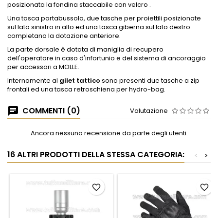
posizionata la fondina staccabile con velcro .
Una tasca portabussola, due tasche per proiettili posizionate
sul lato sinistro in alto ed una tasca giberna sul lato destro
completano la dotazione anteriore.
La parte dorsale è dotata di maniglia di recupero
dell'operatore in caso d'infortunio e del sistema di ancoraggio
per accessori a MOLLE.
Internamente al
gilet tattico
sono presenti due tasche a zip
frontali ed una tasca retroschiena per hydro-bag.
COMMENTI (0)
Valutazione
Ancora nessuna recensione da parte degli utenti.
16 ALTRI PRODOTTI DELLA STESSA CATEGORIA:
<
>
favorite_border
favorite_border