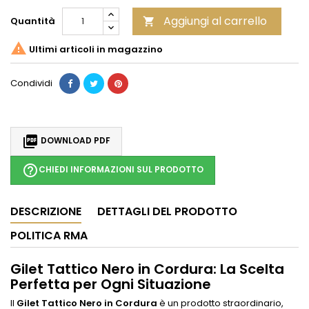
Aggiungi al carrello
Quantità


Ultimi articoli in magazzino
Condividi

DOWNLOAD PDF
help_outline
CHIEDI INFORMAZIONI SUL PRODOTTO
DESCRIZIONE
DETTAGLI DEL PRODOTTO
POLITICA RMA
Gilet Tattico Nero in Cordura: La Scelta
Perfetta per Ogni Situazione
Il
Gilet Tattico Nero in Cordura
è un prodotto straordinario,