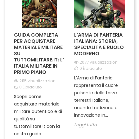
GUIDA COMPLETA
L'ARMA DI FANTERIA
A
PER ACQUISTARE
ITALIANA: STORIA,
T
MATERIALE MILITARE
SPECIALITÀ E RUOLO
V
SU
MODERNO
D
TUTTOMILITARE.IT: L'
2077 visualizzazioni
ITALIA MILITARE IN
0
È piaciuto
PRIMO PIANO
L'Arma di Fanteria
Le
2115 visualizzazioni
rappresenta il cuore
Er
0
È piaciuto
e
pulsante delle forze
ch
Scopri come
terrestri italiane,
le
acquistare materiale
unendo tradizione e
na
militare autentico e di
innovazione in...
Le
qualità su
Leggi tutto
tuttomilitare.it con la
nostra guida