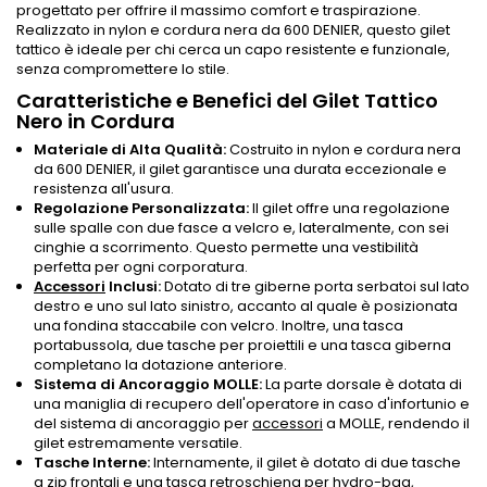
progettato per offrire il massimo comfort e traspirazione.
Realizzato in nylon e cordura nera da 600 DENIER, questo gilet
tattico è ideale per chi cerca un capo resistente e funzionale,
senza compromettere lo stile.
Caratteristiche e Benefici del Gilet Tattico
Nero in Cordura
Materiale di Alta Qualità:
Costruito in nylon e cordura nera
da 600 DENIER, il gilet garantisce una durata eccezionale e
resistenza all'usura.
Regolazione Personalizzata:
Il gilet offre una regolazione
sulle spalle con due fasce a velcro e, lateralmente, con sei
cinghie a scorrimento. Questo permette una vestibilità
perfetta per ogni corporatura.
Accessori
Inclusi:
Dotato di tre giberne porta serbatoi sul lato
destro e uno sul lato sinistro, accanto al quale è posizionata
una fondina staccabile con velcro. Inoltre, una tasca
portabussola, due tasche per proiettili e una tasca giberna
completano la dotazione anteriore.
Sistema di Ancoraggio MOLLE:
La parte dorsale è dotata di
una maniglia di recupero dell'operatore in caso d'infortunio e
del sistema di ancoraggio per
accessori
a MOLLE, rendendo il
gilet estremamente versatile.
Tasche Interne:
Internamente, il gilet è dotato di due tasche
a zip frontali e una tasca retroschiena per hydro-bag,