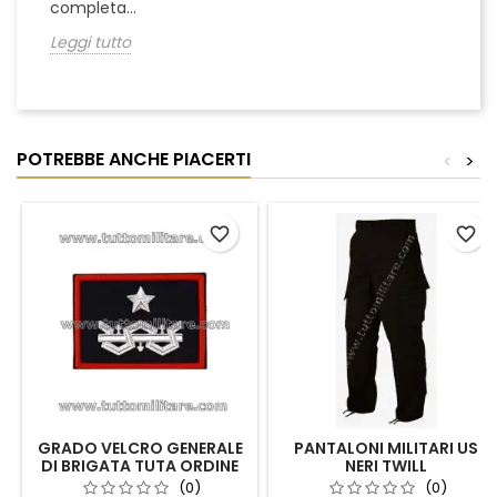
completa...
Leggi tutto
POTREBBE ANCHE PIACERTI
<
>
favorite_border
favorite_border
GRADO VELCRO GENERALE
PANTALONI MILITARI US
DI BRIGATA TUTA ORDINE
NERI TWILL
PUBBLICO CARABINIERI
(0)
(0)