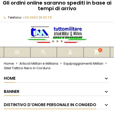
Gli ordini online saranno spediti in base ai
×
×
×
tempi di arrivo
My wishlists
Crea lista dei desideri
Accedi
Telefono:
+39.0432 29 52 79
Create new list
add_circle_outline
Devi avere effettuato l'accesso per salvare dei
Nome lista dei desideri
prodotti nella tua lista dei desideri.
Annulla
Accedi
Annulla
Crea lista dei desideri
0



shopping_cart
Home
Articoli Militari e Militaria
Equipaggiamenti Militari
Gilet Tattico Nero in Cordura
HOME
BANNER
DISTINTIVO D'ONORE PERSONALE IN CONGEDO