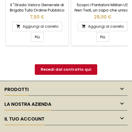
Il "Grado Velcro Generale di
Scopri i Pantaloni Militari US
Brigata Tuta Ordine Pubblico
Neri Twill, un capo che unisce
Carabinieri" è un distintivo di
stile e funzionalità. Realizzati
7,50 €
29,00 €
alta qualità progettato per
in resistente tessuto twill,
l'uso ufficiale. Realizzato con
questi pantaloni offrono
Aggiungi al carrello
Aggiungi al carrello


materiali resistenti, si applica
comfort e durata eccezionali.
facilmente grazie al pratico
Il design ispirato
Più
Più
sistema a velcro, garantendo
all'abbigliamento militare
una tenuta sicura su qualsiasi
garantisce un look audace e
uniforme. Questo grado
versatile, perfetto per ogni
rappresenta l'autorità e il
occasione. Dotati di tasche
prestigio del ruolo, con
multiple, sono ideali per chi
dettagli...
ama portare con...
Recedi dal contratto qui

PRODOTTI

LA NOSTRA AZIENDA

IL TUO ACCOUNT