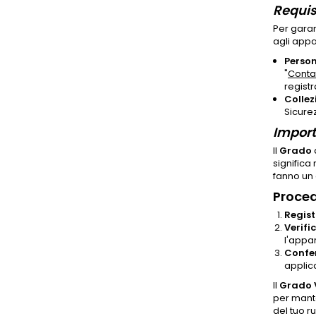
Requisi
Per garan
agli appa
Person
"
Contat
registr
Collez
Sicure
Import
Il
Grado
significa 
fanno un 
Proced
Regist
Verifi
l'appa
Confe
applica
Il
Grado V
per mante
del tuo ru