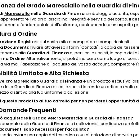
anza del Grado Maresciallo nella Guardia di Fi
di
Maresciallo
nella Guardia di Finanza
simboleggia autorità, esp
rappresentare i valori di disciplina, integrità e servizio del corpo. Il d
elemento fondamentale dell'uniforme, contribuendo a un aspetto pro
ura d'Ordine
razione
: Registrarsi sul nostro sito e completare i campi richiesti.
ca Documenti
: Inviare attraverso il form "
Contatti
" la copia del tesse
rtenenza alla
Guardia di Finanza
o, per i collezionisti, la copia della
rma Ordine
: Alternativamente, si potrà indicare come luogo di cons
a via mail l'abilitazione all'acquisto del vostro account, completare l'
ibilità Limitata e Alta Richiesta
elcro Maresciallo Guardia di Finanza
è un prodotto esclusivo, dispo
 della Guardia di Finanza e i collezionisti lo rende un articolo molto
zzo distintivo alla tua uniforme o collezione.
 questo prodotto al tuo carrello per non perdere l'opportunità di
 Domande Frequenti
ò acquistare il Grado Velcro Maresciallo Guardia di Finanza?
 personale della Guardia di Finanza e i collezionisti con licenza pref
documenti sono necessari per l'acquisto?
sario inviare una copia del tesserino o un'attestazione di servizio p