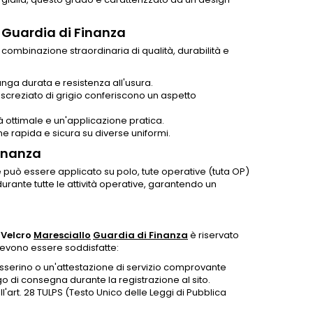
o Guardia di Finanza
 combinazione straordinaria di qualità, durabilità e
unga durata e resistenza all'usura.
to screziato di grigio conferiscono un aspetto
tà ottimale e un'applicazione pratica.
ne rapida e sicura su diverse uniformi.
Finanza
può essere applicato su polo, tute operative (tuta OP)
urante tutte le attività operative, garantendo un
Velcro
Maresciallo
Guardia di Finanza
è riservato
 devono essere soddisfatte:
tesserino o un'attestazione di servizio comprovante
 di consegna durante la registrazione al sito.
l'art. 28 TULPS (Testo Unico delle Leggi di Pubblica