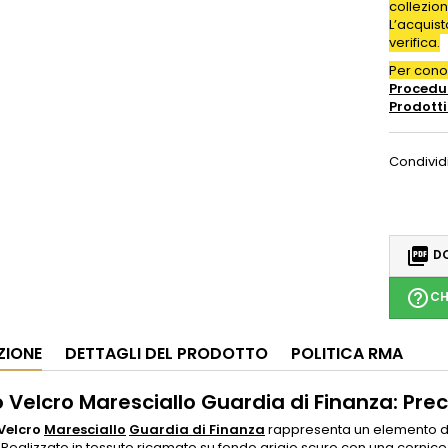
collezion
L’acquis
verifica.
Per con
Procedur
Prodotti
Condivid

DO
help_outline
CH
ZIONE
DETTAGLI DEL PRODOTTO
POLITICA RMA
 Velcro Maresciallo Guardia di Finanza: Prec
Velcro
Maresciallo
Guardia di Finanza
rappresenta un elemento dis
. Realizzato in tessuto ricamato su fondo grigio scuro con una cornice