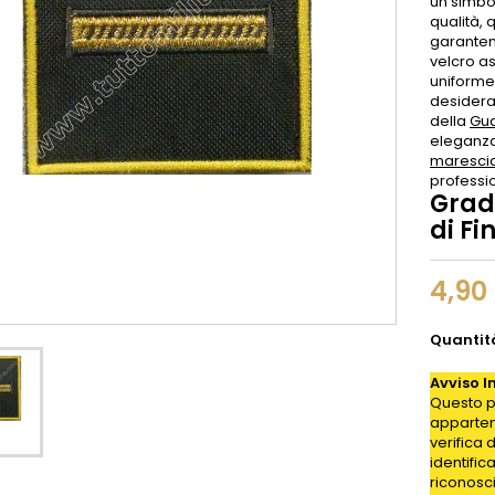
un simbol
qualità,
garantend
velcro a
uniforme
desidera 
della
Gua
eleganza
marescia
professio
Grad
di Fi
4,90
Quantit
Avviso I
Questo p
appartene
verifica 
identific
riconosc