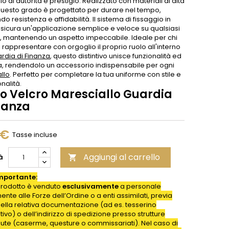
o di autorità e prestigio. Realizzato con materiali di alta
 questo grado è progettato per durare nel tempo,
o resistenza e affidabilità. Il sistema di fissaggio in
ssicura un'applicazione semplice e veloce su qualsiasi
, mantenendo un aspetto impeccabile. Ideale per chi
rappresentare con orgoglio il proprio ruolo all'interno
rdia di Finanza
, questo distintivo unisce funzionalità ed
, rendendolo un accessorio indispensabile per ogni
llo
. Perfetto per completare la tua uniforme con stile e
nalità.
o Velcro Maresciallo Guardia
nanza
 €
Tasse incluse
Aggiungi al carrello
à

mportante:
rodotto è venduto
esclusivamente
a personale
nte alle Forze dell’Ordine o a enti assimilati, previa
della relativa documentazione (ad es. tesserino
ativo) o dell’indirizzo di spedizione presso strutture
iute (caserme, questure o commissariati). Nel caso di