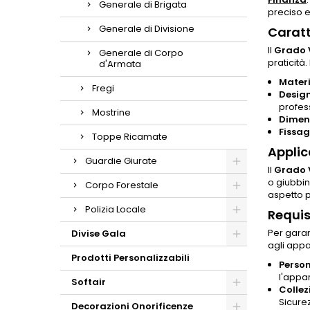
Generale di Brigata
preciso e
Generale di Divisione
Caratt
Il
Grado 
Generale di Corpo
praticità
d'Armata
Materi
Fregi
Design
profes
Mostrine
Dimens
Fissag
Toppe Ricamate
Applic
Guardie Giurate
Il
Grado 
o giubbin
Corpo Forestale
aspetto p
Polizia Locale
Requis
Per garan
Divise Gala
agli appa
Prodotti Personalizzabili
Person
l'appa
Softair
Collez
Sicure
Decorazioni Onorificenze