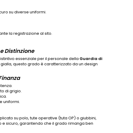
curo su diverse uniformi.
te la registrazione al sito.
e Distinzione
tintivo essenziale per il personale della
Guardia di
 gialla, questo grado è caratterizzato da un design
 Finanza
stenza.
o di grigio.
ica.
e uniformi.
icato su polo, tute operative (tuta OP) o giubbini,
pido e sicuro, garantendo che il grado rimanga ben