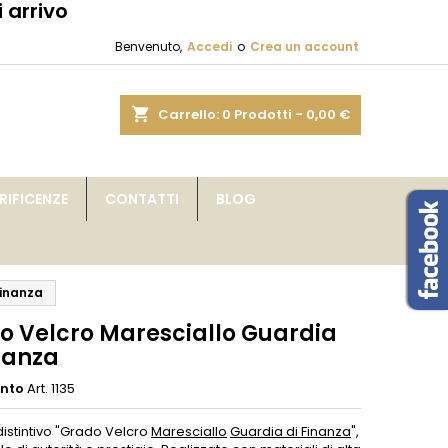
 arrivo
×
×
×
Benvenuto,
Accedi
o
Crea un account
sta
shopping_cart
Carrello:
0
Prodotti - 0,00 €
i
IFICENZE
CONTATTI
BLOG
i
Finanza
o Velcro Maresciallo Guardia
nanza
ento
Art. 1135
 distintivo "Grado Velcro
Maresciallo
Guardia di Finanza
",