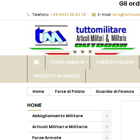
Gli or
Telefono:
+39.0432 29 52 79
E-mail:
info@tuttomil
M
C
A
add_circle_outline
De
No
dei
FORZE ARMATE
FORZE DI POLIZIA
PRODOTTI IN BUNDLE
Home
Forze di Polizia
Guardia di Finanza
HOME
Abbigliamento Militare
Articoli Militari e Militaria
Forze Armate