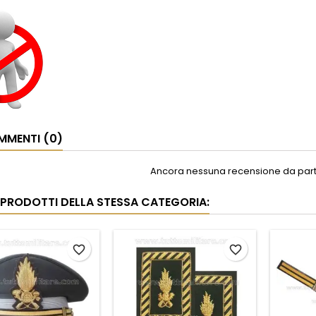
MENTI (0)
Ancora nessuna recensione da parte
I PRODOTTI DELLA STESSA CATEGORIA:
favorite_border
favorite_border