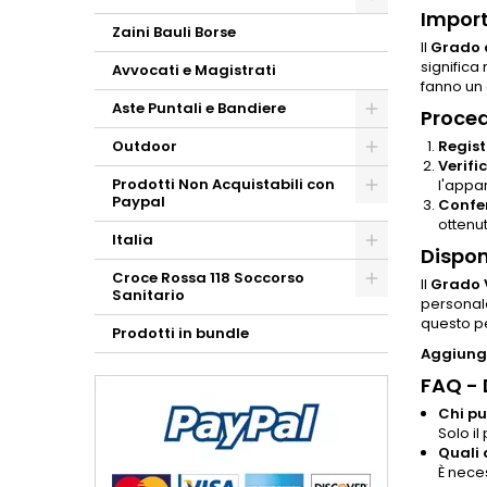
Import
Zaini Bauli Borse
Il
Grado 
significa 
Avvocati e Magistrati
fanno un 
Aste Puntali e Bandiere
Proced
Outdoor
Regist
Verifi
Prodotti Non Acquistabili con
l'appa
Paypal
Confe
ottenut
Italia
Dispon
Croce Rossa 118 Soccorso
Il
Grado V
Sanitario
personale
questo pe
Prodotti in bundle
Aggiungi
FAQ -
Chi pu
Solo il
Quali 
È neces