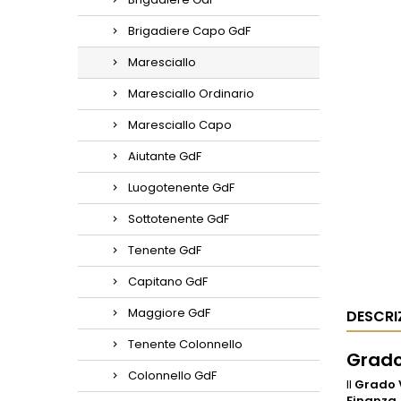
Brigadiere Capo GdF
Maresciallo
Maresciallo Ordinario
Maresciallo Capo
Aiutante GdF
Luogotenente GdF
Sottotenente GdF
Tenente GdF
Capitano GdF
Maggiore GdF
DESCRI
Tenente Colonnello
Grado
Colonnello GdF
Il
Grado 
Finanza