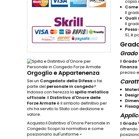
copia d
Come s
Il grad
Quali 
Il grad
Posso
Sì, è 
Grado
Grado 
Il
Grado V
Finanza
Orgoglio e Appartenenza
preciso e
Caratt
Sei un
Congedato della Difesa
o fai
parte del
personale in congedo
?
Mater
Indossa con fierezza la
spilla metallica
Desig
ufficiale
. Il
Distintivo d'Onore delle
Dimen
Forze Armate
è il simbolo definitivo per
Fissa
chi ha servito lo Stato con dedizione e
valore.
Applic
Acquista il Distintivo d'Onore Personale in
Il
Grado V
Congedo
Scopri la normativa e come
offrendo 
posizionarlo sull'uniforme »
posiziona