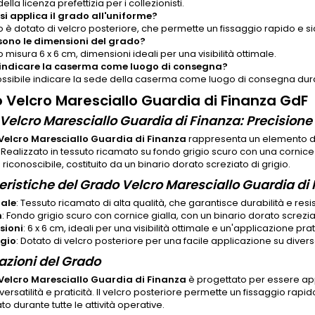
ella licenza prefettizia per i collezionisti.
i applica il grado all'uniforme?
o è dotato di velcro posteriore, che permette un fissaggio rapido e si
sono le dimensioni del grado?
o misura 6 x 6 cm, dimensioni ideali per una visibilità ottimale.
 indicare la caserma come luogo di consegna?
possibile indicare la sede della caserma come luogo di consegna duran
 Velcro Maresciallo Guardia di Finanza GdF
Velcro Maresciallo Guardia di Finanza: Precisione 
elcro Maresciallo Guardia di Finanza
rappresenta un elemento dis
. Realizzato in tessuto ricamato su fondo grigio scuro con una cornice
 riconoscibile, costituito da un binario dorato screziato di grigio.
eristiche del Grado Velcro Maresciallo Guardia di
iale
: Tessuto ricamato di alta qualità, che garantisce durabilità e resi
n
: Fondo grigio scuro con cornice gialla, con un binario dorato screziat
sioni
: 6 x 6 cm, ideali per una visibilità ottimale e un'applicazione prat
ggio
: Dotato di velcro posteriore per una facile applicazione su divers
azioni del Grado
elcro Maresciallo Guardia di Finanza
è progettato per essere appl
versatilità e praticità. Il velcro posteriore permette un fissaggio ra
to durante tutte le attività operative.