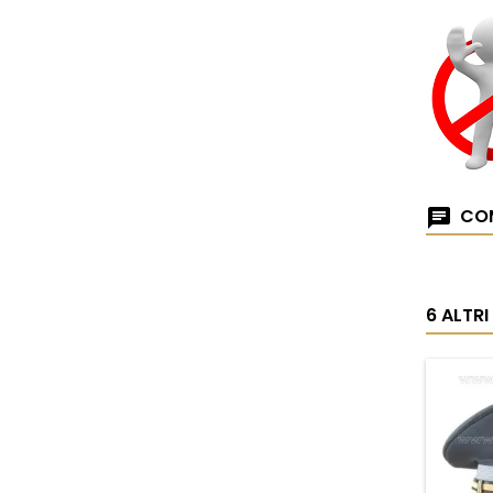
COM
6 ALTR