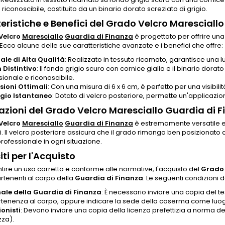
 riconoscibile, costituito da un binario dorato screziato di grigio.
eristiche e Benefici del Grado Velcro Maresciall
Velcro
Maresciallo
Guardia di Finanza
è progettato per offrire una
. Ecco alcune delle sue caratteristiche avanzate e i benefici che offre:
ale di Alta Qualità
: Realizzato in tessuto ricamato, garantisce una l
 Distintivo
: Il fondo grigio scuro con cornice gialla e il binario dora
sionale e riconoscibile.
ioni Ottimali
: Con una misura di 6 x 6 cm, è perfetto per una visibili
gio Istantaneo
: Dotato di velcro posteriore, permette un'applicazio
azioni del Grado Velcro Maresciallo Guardia di 
Velcro
Maresciallo
Guardia di Finanza
è estremamente versatile e 
i. Il velcro posteriore assicura che il grado rimanga ben posizionato d
rofessionale in ogni situazione.
iti per l'Acquisto
tire un uso corretto e conforme alle normative, l'acquisto del
Grado 
rtenenti al corpo della
Guardia di Finanza
. Le seguenti condizioni
ale della Guardia di Finanza
: È necessario inviare una copia del 
rtenenza al corpo, oppure indicare la sede della caserma come luogo
ionisti
: Devono inviare una copia della licenza prefettizia a norma del
zza).