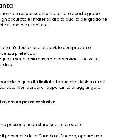
nanza
erienza e responsabilità. Indossare questo grado
esign accurato e i materiali di alta qualità del grado ne
fessionale e rispettato.
rino o un'attestazione di servizio comprovante
 licenza prefettizia.
egna la sede della caserma di servizio. Una volta
ordine.
nibile in quantità limitate. La sua alta richiesta tra il
 ricercato. Non perdere l'opportunità di aggiungere
 avere un pezzo esclusivo.
ettizia possono acquistare questo prodotto.
er il personale della Guardia di Finanza, oppure una