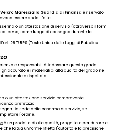
Velcro Maresciallo Guardia di Finanza
è riservato
 devono essere soddisfatte:
sserino o un'attestazione di servizio (attraverso il form
a caserma, come luogo di consegna durante la
l'art. 28 TULPS (Testo Unico delle Leggi di Pubblica
nza
rienza e responsabilità. Indossare questo grado
esign accurato e i materiali di alta qualità del grado ne
fessionale e rispettato.
rino o un'attestazione servizio comprovante
 licenza prefettizia.
segna . la sede della caserma di servizio, se
ompletare l'ordine.
re
è un prodotto di alta qualità, progettato per durare e
che la tua uniforme rifletta l'autorità e la precisione