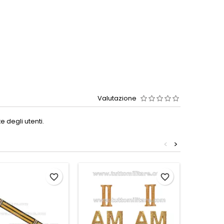
Valutazione
 degli utenti.
<
>
favorite_border
favorite_border