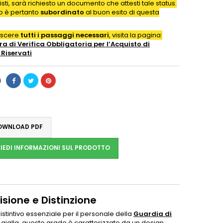
isti, sarà richiesto un documento che attesti tale status.
to è pertanto
subordinato
al buon esito di questa
oscere
tutti i passaggi necessari
, visita la pagina:
a di Verifica Obbligatoria per l’Acquisto di
Riservati
i
WNLOAD PDF
IEDI INFORMAZIONI SUL PRODOTTO
isione e Distinzione
tintivo essenziale per il personale della
Guardia di
 gialla, questo grado è caratterizzato da un design