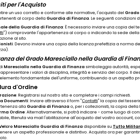
ti per l'Acquisto
tire un uso corretto e conforme alle normative, l'acquisto del
Grado 
rtenenti al corpo della
Guardia di Finanza
. Le seguenti condizioni
ale della Guardia di Finanza
: È necessario inviare una copia del te
ti
") comprovante l'appartenenza al corpo o indicando la sede dell
azione al sito.
ionisti
: Devono inviare una copia della licenza prefettizia a norma del
zza).
anza del Grado Maresciallo nella Guardia di Fina
di
Maresciallo nella Guardia di Finanza
simboleggia autorità, espe
rappresentare i valori di disciplina, integrità e servizio del corpo. Il d
elemento fondamentale dell'uniforme, contribuendo a un aspetto pro
ura d'Ordine
razione
: Registrarsi sul nostro sito e completare i campi richiesti.
ca Documenti
: Inviare attraverso il form "
Contatti
" la copia del tesse
rtenenza alla
Guardia di Finanza
o, per i collezionisti, la copia della
rma Ordine
: Alternativamente, si potrà indicare - come luogo di con
bile, Ittenuta via mail l'abilitazione all'acquisto del vostro account, c
elcro Maresciallo Guardia di Finanza
disponibile su
Tutto Milita
nere un aspetto professionale e distintivo. Acquista ora per garantire 
olo.