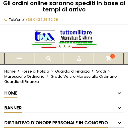
Gli ordini online saranno spediti in base ai
×
×
×
tempi di arrivo
My wishlists
Crea lista dei desideri
Accedi
Telefono:
+39.0432 29 52 79
Create new list
add_circle_outline
Devi avere effettuato l'accesso per salvare dei
Nome lista dei desideri
prodotti nella tua lista dei desideri.
Annulla
Accedi
Annulla
Crea lista dei desideri
0



shopping_cart
Home
Forze di Polizia
Guardia di Finanza
Gradi
Maresciallo Ordinario
Grado Velcro Maresciallo Ordinario
Guardia di Finanza
HOME
BANNER
DISTINTIVO D'ONORE PERSONALE IN CONGEDO