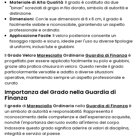
Materiale di Alta Qualità
: Il grado è costituito da due
"binari" screziati di grigio in filo dorato, simbolo di autorità e
distinzione.
Dimensioni
: Con le sue dimensioni di 6 x 6 cm, il grado è
facilmente visibile e riconoscibile, garantendo un aspetto
professionale e ordinato.
Applicazione Facile
: Il velcro posteriore consente un
fissaggio rapido e sicuro, ideale per l'uso su diverse tipologie
di uniformi, inclusi tute e giubbini.
Il
Grado Velcro
Maresciallo
Ordinario
Guardia di Finanza
è
progettato per essere applicato facilmente su polo e giubbini,
grazie alla pratica chiusura in velcro. Questo rende il grado
particolarmente versatile e adatto a diverse situazioni
operative, mantenendo sempre un aspetto professionale e
curato.
Importanza del Grado nella Guardia di
Finanza
Il
grado
di
Maresciallo
Ordinario
nella
Guardia di Finanza
è
un simbolo di autorità e responsabilità. Rappresenta il
riconoscimento delle competenze e dell'esperienza acquisite,
nonché l'importanza del ruolo svolto all'interno del corpo.
Indossare questo grado significa aderire ai valori di disciplina,
integrità e servizio al paese.