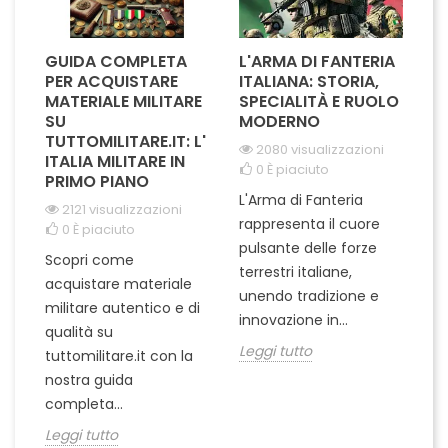
GUIDA COMPLETA
L'ARMA DI FANTERIA
A
PER ACQUISTARE
ITALIANA: STORIA,
T
MATERIALE MILITARE
SPECIALITÀ E RUOLO
V
SU
MODERNO
D
TUTTOMILITARE.IT: L'
2080 visualizzazioni
ITALIA MILITARE IN
0
È piaciuto
PRIMO PIANO
L'Arma di Fanteria
Le
2121 visualizzazioni
rappresenta il cuore
Er
0
È piaciuto
pulsante delle forze
ch
Scopri come
terrestri italiane,
le
acquistare materiale
unendo tradizione e
na
militare autentico e di
innovazione in...
Le
qualità su
Leggi tutto
tuttomilitare.it con la
nostra guida
completa...
Leggi tutto