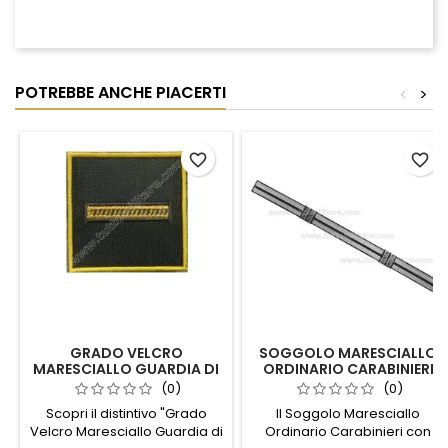
POTREBBE ANCHE PIACERTI
<
>
favorite_border
favorite_border
GRADO VELCRO
SOGGOLO MARESCIALLO
MARESCIALLO GUARDIA DI
ORDINARIO CARABINIERI
FINANZA
RIGA CENTRALE NERA 5 MM
(0)
(0)
Scopri il distintivo "Grado
Il Soggolo Maresciallo
Velcro Maresciallo Guardia di
Ordinario Carabinieri con