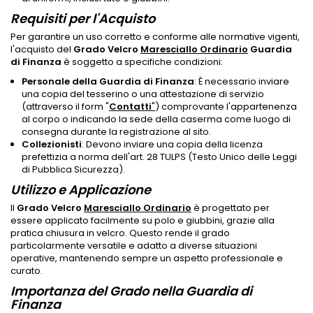
Requisiti per l'Acquisto
Per garantire un uso corretto e conforme alle normative vigenti,
l'acquisto del
Grado Velcro
Maresciallo Ordinario
Guardia
di Finanza
è soggetto a specifiche condizioni:
Personale della Guardia di Finanza
: È necessario inviare
una copia del tesserino o una attestazione di servizio
(attraverso il form "
Contatti
"
) comprovante l'appartenenza
al corpo o indicando la sede della caserma come luogo di
consegna durante la registrazione al sito.
Collezionisti
: Devono inviare una copia della licenza
prefettizia a norma dell'art. 28 TULPS (Testo Unico delle Leggi
di Pubblica Sicurezza).
Utilizzo e Applicazione
Il
Grado Velcro
Maresciallo Ordinario
è progettato per
essere applicato facilmente su polo e giubbini, grazie alla
pratica chiusura in velcro. Questo rende il grado
particolarmente versatile e adatto a diverse situazioni
operative, mantenendo sempre un aspetto professionale e
curato.
Importanza del Grado nella Guardia di
Finanza