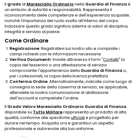
Il
grado
di
Maresciallo Ordinario
nella
Guardia di Finanza
è
un simbolo di autorità e responsabilità. Rappresenta il
riconoscimento delle competenze e dell'esperienza acquisite,
nonché l'importanza del ruolo svolto all'interno del corpo.
Indossare questo grado significa aderire ai valori di disciplina,
integrità e servizio al paese.
Come Ordinare
Registrazione
: Registratevi sul nostro sito e compilate i
campi richiesti con le informazioni necessarie.
Verifica Documenti
: Inviate attraverso il form "
Contatti
" la
copia del tesserino o una attestazione di servizio
comprovante l'appartenenza della
Guardia di Finanza
o,
per i collezionisti, la copia della licenza prefettizia.
Conferma Ordine
: Alternativamente, indicate come luogo di
consegna la sede della caserma di servizio, se applicabile,
attendete la nostra comunicazione di abilitazione
dell'account e completate l'ordine.
Il
Grado Velcro Maresciallo Ordinario Guardia di Finanza
disponibile su
Tutto Militare
rappresenta un prodotto di alta
qualità, conforme alle specifiche
ufficiali
e progettato per
durare nel tempo. Acquista ora e garantisci un aspetto
professionale e autorevole alla tua uniforme.