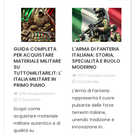
Ideali per cerimonie...
pratico sistema in velcro, si
adatta...
GUIDA COMPLETA
L'ARMA DI FANTERIA
A
PER ACQUISTARE
ITALIANA: STORIA,
T
MATERIALE MILITARE
SPECIALITÀ E RUOLO
V
SU
MODERNO
D
TUTTOMILITARE.IT: L'
2077 visualizzazioni
ITALIA MILITARE IN
0
È piaciuto
PRIMO PIANO
L'Arma di Fanteria
Le
2115 visualizzazioni
rappresenta il cuore
Er
0
È piaciuto
pulsante delle forze
ch
Scopri come
terrestri italiane,
le
acquistare materiale
unendo tradizione e
na
militare autentico e di
innovazione in...
Le
qualità su