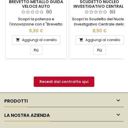
BREVETTO METALLO GUIDA
SCUDETTO NUCLEO
VELOCE AUTO
INVESTIGATIVO CENTRALE
POLIZIA PENITENZIARIA
(0)
(0)
Scopri la potenza e
Scopri lo Scudetto del Nucleo
l'innovazione con il "Brevetto
Investigativo Centrale della
Metallo Guida Veloce Auto".
Polizia Penitenziaria, un
6,50 €
8,50 €
Progettato per gli
simbolo di eccellenza e
appassionati di velocità,
dedizione. Questo distintivo
Aggiungi al carrello
Aggiungi al carrello


questo prodotto
rappresenta l'impegno e la
rivoluzionario offre
professionalità degli agenti
Più
Più
prestazioni senza pari e una
che operano per garantire la
durata eccezionale.
sicurezza all'interno degli
Realizzato con materiali di
istituti penitenziari. Realizzato
alta qualità, garantisce una
con materiali di alta qualità,
guida fluida e sicura anche
lo scudetto è un emblema di
nelle condizioni più estreme.
orgoglio e...
Recedi dal contratto qui
Il design aerodinamico e la...

PRODOTTI

LA NOSTRA AZIENDA