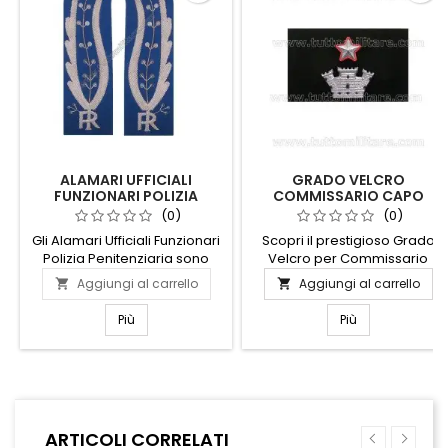
ALAMARI UFFICIALI
GRADO VELCRO
FUNZIONARI POLIZIA
COMMISSARIO CAPO
PENITENZIARIA
COMANDANTE REPARTO
(0)
(0)
POLIZIA PENITENZIARIA
Gli Alamari Ufficiali Funzionari
Scopri il prestigioso Grado
Polizia Penitenziaria sono
Velcro per Commissario
distintivi di alta qualità,
Capo Comandante del
Aggiungi al carrello
Aggiungi al carrello


progettati per rappresentare
Reparto Polizia Penitenziaria,
con orgoglio l'autorità e la
un simbolo di autorità e
Più
Più
professionalità del corpo.
dedizione. Realizzato con
Realizzati con materiali
materiali di alta qualità,
resistenti e dettagli curati,
questo distintivo è progettato
questi alamari si fissano
per durare nel tempo,
facilmente alle uniformi,
garantendo un aspetto
garantendo un aspetto
professionale impeccabile.
ARTICOLI CORRELATI
impeccabile e autorevole.
Facile da applicare grazie al