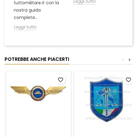
Leggi tutto
tuttomilitare.it con la
nostra guida
completa...
Leggi tutto
POTREBBE ANCHE PIACERTI
<
>
favorite_border
favorite_border