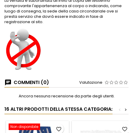
La vendita è subordinata all'invio di copia del tesserino
comprovante l'appartenenenza al corpo o indicando, come
luogo di consegna, la sede della casa circondariale ove si
presta servizio che dovrà essere indicato in fase di
registrazione al sito.
COMMENTI (0)
Valutazione
Ancora nessuna recensione da parte degli utenti.
16 ALTRI PRODOTTI DELLA STESSA CATEGORIA:
<
>
Non disponibile
favorite_border
favorite_border