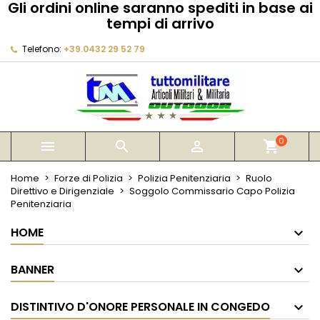
Gli ordini online saranno spediti in base ai
×
×
×
tempi di arrivo
My wishlists
Crea lista dei desideri
Accedi
Telefono:
+39.0432 29 52 79
Create new list
add_circle_outline
Devi avere effettuato l'accesso per salvare dei
Nome lista dei desideri
prodotti nella tua lista dei desideri.
Annulla
Accedi
Annulla
Crea lista dei desideri
0



shopping_cart
Home
Forze di Polizia
Polizia Penitenziaria
Ruolo
Direttivo e Dirigenziale
Soggolo Commissario Capo Polizia
Penitenziaria
HOME
BANNER
DISTINTIVO D'ONORE PERSONALE IN CONGEDO