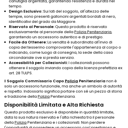
canutiglia argentata, garantendo resistenza e durata nel
tempo.
Design Esclusivo:
Sui lati del soggolo, all'altezza delle
tempie, sono presenti galloncini argentati bordati di nero,
identificativi del grado da Maggiore.
Riservato al Personale:
Questo prodotto è riservato
esclusivamente al personale della
Polizia Penitenziaria
,
garantendo un accessorio autentico e di prestigio.
Facile da Ottenere:
La vendita è subordinata all'invio di
copia del tesserino comprovante l'appartenenza al corpo o
indicando, come luogo di consegna, la sede della casa
circondariale ove si presta servizio.
Accessibilità per Collezionisti:
I collezionisti possono
ottenere il soggolo inviando copia della licenza prefettizia ex
art. 28 TULPS.
Il
Soggolo Commissario Capo
Polizia
Penitenziaria
non è
solo un accessorio funzionale, ma anche un simbolo di autorità
e rispetto. Indossarlo significa portare con sé un pezzo di storia
e tradizione della
Polizia
Penitenziaria.
Disponibilità Limitata e Alta Richiesta
Questo prodotto esclusivo è disponibile in quantità limitate,
data la sua natura riservata e l'alta richiesta tra il personale
della
Polizia
Penitenziaria e i collezionisti. Non perdere
l'opportunità di possedere un accessorio così prestigioso e