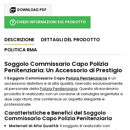

DOWNLOAD PDF
help_outline
CHIEDI INFORMAZIONI SUL PRODOTTO
DESCRIZIONE
DETTAGLI DEL PRODOTTO
POLITICA RMA
Soggolo Commissario Capo Polizia
Penitenziaria: Un Accessorio di Prestigio
Il
Soggolo Commissario Capo
Polizia Penitenziaria
è un
accessorio distintivo e di alta qualità, riservato esclusivamente
al personale della
Polizia Penitenziaria
. Questo straordinario
prodotto è realizzato con un cordone di canutiglia argentata a
due capi ritorti, che conferisce un aspetto elegante e
professionale.
Caratteristiche e Benefici del Soggolo
Commissario Capo Polizia Penitenziaria
Materiali di Alta Qualità:
Il soggolo è realizzato con