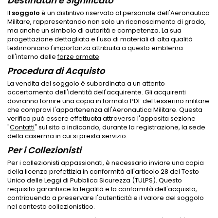
Destinatari e Significato
Il
soggolo
è un distintivo riservato al personale dell'Aeronautica
Militare, rappresentando non solo un riconoscimento di grado,
ma anche un simbolo di autorità e competenza. La sua
progettazione dettagliata e l'uso di materiali di alta qualità
testimoniano l'importanza attribuita a questo emblema
all'interno delle
forze armate
.
Procedura di Acquisto
La vendita del soggolo è subordinata a un attento
accertamento dell'identità dell'acquirente. Gli acquirenti
dovranno fornire una copia in formato PDF del tesserino militare
che comprovi l'appartenenza all'Aeronautica Militare. Questa
verifica può essere effettuata attraverso l'apposita sezione
"
Contatti
" sul sito o indicando, durante la registrazione, la sede
della caserma in cui si presta servizio.
Per i Collezionisti
Per i collezionisti appassionati, è necessario inviare una copia
della licenza prefettizia in conformità all'articolo 28 del Testo
Unico delle Leggi di Pubblica Sicurezza (TULPS). Questo
requisito garantisce la legalità e la conformità dell'acquisto,
contribuendo a preservare l'autenticità e il valore del soggolo
nel contesto collezionistico.