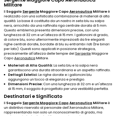
Militare
Il
Soggolo
Sergente
Maggiore Capo
Aeronautica
Militare
è
realizzato con una sofisticata combinazione di materiali di alta
qualità. La base è costituita da un nastro in seta blu su salpa
nera, arricchito da una raffinata riga centrale dorata di 5 mm.
Questo emblema presenta dimensioni precise, con una
lunghezza di 32 cm e un'altezza di 15 mm. I galloncini di grado,
di colore blu, sono ulteriormente impreziositi da tre eleganti
righe centrali dorate, bordate di blu su entrambi i lati (tre binari
per lato). Questi sono applicati in posizione strategica,
precisamente all'altezza delle tempie del
Sergente
Maggiore
Capo
Aeronautica
Militare.
Materiali di Alta Qualità:
La seta blu e la salpa nera
garantiscono una durata straordinaria e un aspetto raffinato.
Dettagli Estetici:
Le righe dorate e i galloncini blu
aggiungono un tocco di eleganza e prestigio.
Dimensioni Precise:
Con una lunghezza di 32 cm e un'altezza
di 15 mm, il soggolo è progettato per una vestibilità perfetta.
Destinatari e Significato
Il
Soggolo
Sergente Maggiore Capo
Aeronautica
Militare
è
un distintivo riservato al personale dell'Aeronautica Militare,
rappresentando non solo un riconoscimento di grado, ma