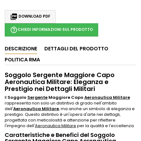

DOWNLOAD PDF
help_outline
CHIEDI INFORMAZIONI SUL PRODOTTO
DESCRIZIONE
DETTAGLI DEL PRODOTTO
POLITICA RMA
Soggolo Sergente Maggiore Capo
Aeronautica Militare: Eleganza e
Prestigio nei Dettagli Militari
Il
Soggolo
Sergente
Maggiore Capo
Aeronautica Militare
rappresenta non solo un distintivo di grado nell'ambito
dell'
Aeronautica Militare
, ma anche un simbolo di eleganza e
prestigio. Questo distintivo è un'opera d'arte nei dettagli,
progettata con meticolosità e attenzione per riflettere
l'impegno dell'
Aeronautica Militare
per la qualità e l'eccellenza.
Caratteristiche e Benefici del Soggolo
Sergente Maggiore Capo Aeronautica