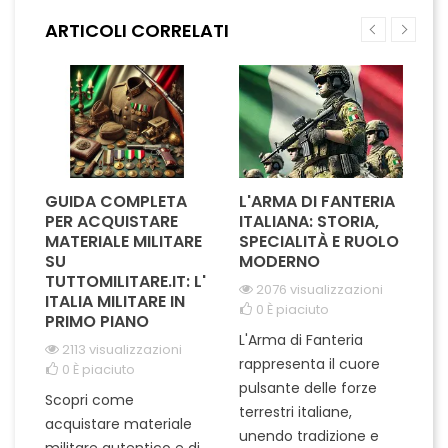
perfettamente con
barretta screziata nera alla
ARTICOLI CORRELATI
l'uniforme, conferendo un
base. Rappresenta l’identità
tocco di autorevolezza e
e il ruolo operativo del
rispetto. Ideali per chi...
sottufficiale...
GUIDA COMPLETA
L'ARMA DI FANTERIA
A
PER ACQUISTARE
ITALIANA: STORIA,
T
MATERIALE MILITARE
SPECIALITÀ E RUOLO
V
SU
MODERNO
D
TUTTOMILITARE.IT: L'
2076 visualizzazioni
ITALIA MILITARE IN
0
È piaciuto
PRIMO PIANO
L'Arma di Fanteria
Le
2113 visualizzazioni
rappresenta il cuore
Er
0
È piaciuto
pulsante delle forze
ch
Scopri come
terrestri italiane,
le
acquistare materiale
unendo tradizione e
na