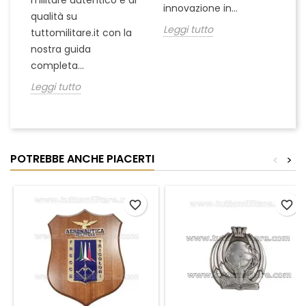
militare autentico e di
innovazione in...
Le
qualità su
Leggi tutto
tuttomilitare.it con la
nostra guida
completa...
Leggi tutto
POTREBBE ANCHE PIACERTI
<
>
favorite_border
favorite_border