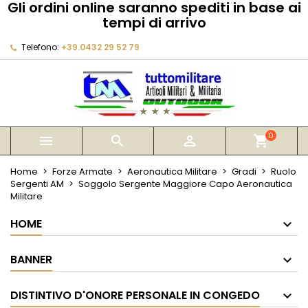
Gli ordini online saranno spediti in base ai
×
×
×
tempi di arrivo
My wishlists
Crea lista dei desideri
Accedi
Telefono:
+39.0432 29 52 79
Create new list
add_circle_outline
Devi avere effettuato l'accesso per salvare dei
Nome lista dei desideri
prodotti nella tua lista dei desideri.
Annulla
Accedi
Annulla
Crea lista dei desideri
0



shopping_cart
Home
Forze Armate
Aeronautica Militare
Gradi
Ruolo
Sergenti AM
Soggolo Sergente Maggiore Capo Aeronautica
Militare
HOME
BANNER
DISTINTIVO D'ONORE PERSONALE IN CONGEDO