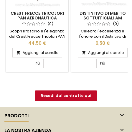
CREST FRECCE TRICOLORI
DISTINTIVO DI MERITO
PAN AERONAUTICA
SOTTUFFICIALI AM
MILITARE
MARESCIALLI
(0)
(0)
AERONAUTICA MILITARE
Scopri il fascino e l'eleganza
Celebra l'eccellenza e
del Crest Frecce Tricolori PAN
l'onore con il Distintivo di
Aeronautica Militare. Questo
Merito Sottufficiali AM
44,50 €
6,50 €
straordinario emblema
Marescialli dell'Aeronautica
celebra l'eccellenza e la
Militare. Questo distintivo
Aggiungi al carrello
Aggiungi al carrello


tradizione delle leggendarie
rappresenta un simbolo di
Frecce Tricolori, la pattuglia
dedizione e servizio
Più
Più
acrobatica nazionale
impeccabile, realizzato con
italiana. Realizzato con
materiali di alta qualità per
materiali di alta qualità, il
garantire durata e prestigio. Il
crest è un simbolo di orgoglio
design elegante e
e passione per l'aviazione.
dettagliato riflette l'orgoglio e
Perfetto per...
la tradizione
Recedi dal contratto qui
dell'Aeronautica...

PRODOTTI

LA NOSTRA AZIENDA