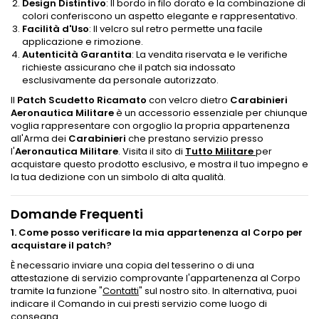
Design Distintivo
: Il bordo in filo dorato e la combinazione di
colori conferiscono un aspetto elegante e rappresentativo.
Facilità d'Uso
: Il velcro sul retro permette una facile
applicazione e rimozione.
Autenticità Garantita
: La vendita riservata e le verifiche
richieste assicurano che il patch sia indossato
esclusivamente da personale autorizzato.
Il
Patch Scudetto Ricamato
con velcro dietro
Carabinieri
Aeronautica Militare
è un accessorio essenziale per chiunque
voglia rappresentare con orgoglio la propria appartenenza
all'Arma dei
Carabinieri
che prestano servizio presso
l'
Aeronautica Militare
. Visita il sito di
Tutto Militare
per
acquistare questo prodotto esclusivo, e mostra il tuo impegno e
la tua dedizione con un simbolo di alta qualità.
Domande Frequenti
1. Come posso verificare la mia appartenenza al Corpo per
acquistare il patch?
È necessario inviare una copia del tesserino o di una
attestazione di servizio comprovante l'appartenenza al Corpo
tramite la funzione "
Contatti
" sul nostro sito. In alternativa, puoi
indicare il Comando in cui presti servizio come luogo di
consegna.