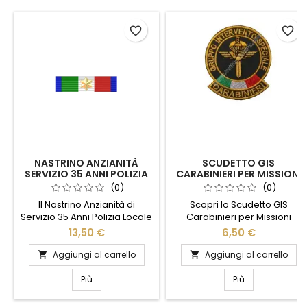
favorite_border
favorite_border
NASTRINO ANZIANITÀ
SCUDETTO GIS
SERVIZIO 35 ANNI POLIZIA
CARABINIERI PER MISSIONI
LOCALE CAMPANIA
ALL'ESTERO
(0)
(0)
Il Nastrino Anzianità di
Scopri lo Scudetto GIS
Servizio 35 Anni Polizia Locale
Carabinieri per Missioni
Campania identifica il
all'Estero, un simbolo di
13,50 €
6,50 €
riconoscimento destinato al
coraggio e dedizione.
personale che ha maturato
Realizzato con materiali di
Aggiungi al carrello
Aggiungi al carrello


trentacinque anni di servizio
alta qualità, questo scudetto
nei Corpi o nei Servizi di
rappresenta l'eccellenza e
Più
Più
Polizia Locale. Realizzato nel
l'impegno delle forze speciali
formato regolamentare da
italiane in missioni