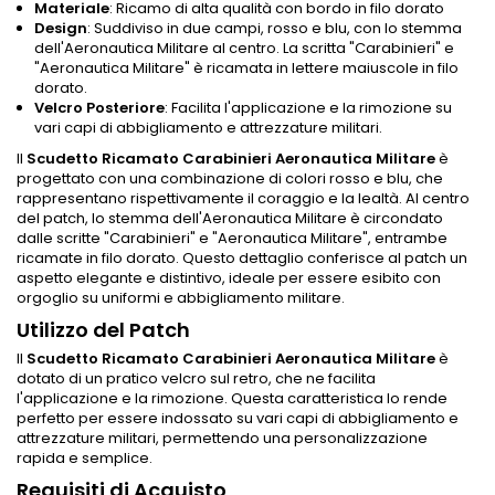
Materiale
: Ricamo di alta qualità con bordo in filo dorato
Design
: Suddiviso in due campi, rosso e blu, con lo stemma
dell'Aeronautica Militare al centro. La scritta "Carabinieri" e
"Aeronautica Militare" è ricamata in lettere maiuscole in filo
dorato.
Velcro Posteriore
: Facilita l'applicazione e la rimozione su
vari capi di abbigliamento e attrezzature militari.
Il
Scudetto Ricamato Carabinieri Aeronautica Militare
è
progettato con una combinazione di colori rosso e blu, che
rappresentano rispettivamente il coraggio e la lealtà. Al centro
del patch, lo stemma dell'Aeronautica Militare è circondato
dalle scritte "Carabinieri" e "Aeronautica Militare", entrambe
ricamate in filo dorato. Questo dettaglio conferisce al patch un
aspetto elegante e distintivo, ideale per essere esibito con
orgoglio su uniformi e abbigliamento militare.
Utilizzo del Patch
Il
Scudetto Ricamato Carabinieri Aeronautica Militare
è
dotato di un pratico velcro sul retro, che ne facilita
l'applicazione e la rimozione. Questa caratteristica lo rende
perfetto per essere indossato su vari capi di abbigliamento e
attrezzature militari, permettendo una personalizzazione
rapida e semplice.
Requisiti di Acquisto