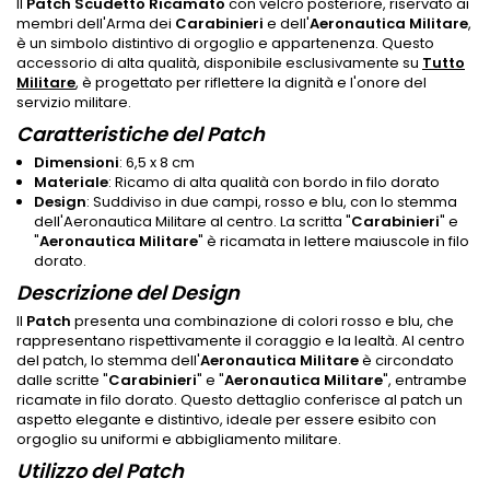
Il
Patch Scudetto Ricamato
con velcro posteriore, riservato ai
membri dell'Arma dei
Carabinieri
e dell'
Aeronautica Militare
,
è un simbolo distintivo di orgoglio e appartenenza. Questo
accessorio di alta qualità, disponibile esclusivamente su
Tutto
Militare
, è progettato per riflettere la dignità e l'onore del
servizio militare.
Caratteristiche del Patch
Dimensioni
: 6,5 x 8 cm
Materiale
: Ricamo di alta qualità con bordo in filo dorato
Design
: Suddiviso in due campi, rosso e blu, con lo stemma
dell'Aeronautica Militare al centro. La scritta "
Carabinieri
" e
"
Aeronautica Militare
" è ricamata in lettere maiuscole in filo
dorato.
Descrizione del Design
Il
Patch
presenta una combinazione di colori rosso e blu, che
rappresentano rispettivamente il coraggio e la lealtà. Al centro
del patch, lo stemma dell'
Aeronautica Militare
è circondato
dalle scritte "
Carabinieri
" e "
Aeronautica Militare
", entrambe
ricamate in filo dorato. Questo dettaglio conferisce al patch un
aspetto elegante e distintivo, ideale per essere esibito con
orgoglio su uniformi e abbigliamento militare.
Utilizzo del Patch