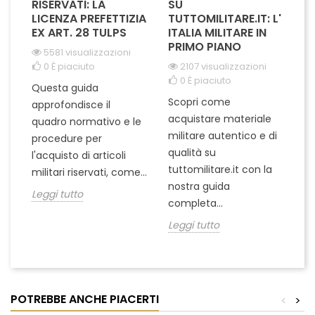
RISERVATI: LA
SU
M
I
LICENZA PREFETTIZIA
TUTTOMILITARE.IT: L'
EX ART. 28 TULPS
ITALIA MILITARE IN
PRIMO PIANO
5581 visualizzazioni
L'
0
È piaciuto
2107 visualizzazioni
ra
0
È piaciuto
Questa guida
pu
Scopri come
approfondisce il
te
acquistare materiale
ta
quadro normativo e le
un
militare autentico e di
ci
procedure per
in
qualità su
l'acquisto di articoli
Le
tuttomilitare.it con la
militari riservati, come...
nostra guida
Leggi tutto
completa...
Leggi tutto
POTREBBE ANCHE PIACERTI
<
>