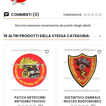
COMMENTI (0)
Valutazione
Ancora nessuna recensione da parte degli utenti.
16 ALTRI PRODOTTI DELLA STESSA CATEGORIA:
<
>
favorite_border
favorite_border
PATCH ARTIFICIERI
DISTINTIVO OMERALE
ANTISABOTAGGIO
NUCLEO RADIOMOBILE
CARABINIERI
CARABINIERI
(0)
(0)