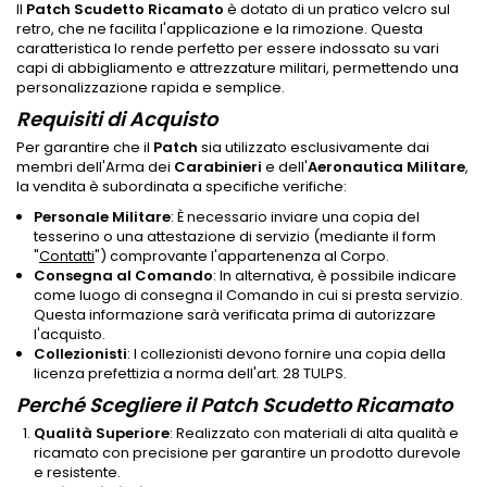
Il
Patch Scudetto Ricamato
è dotato di un pratico velcro sul
retro, che ne facilita l'applicazione e la rimozione. Questa
caratteristica lo rende perfetto per essere indossato su vari
capi di abbigliamento e attrezzature militari, permettendo una
personalizzazione rapida e semplice.
Requisiti di Acquisto
Per garantire che il
Patch
sia utilizzato esclusivamente dai
membri dell'Arma dei
Carabinieri
e dell'
Aeronautica Militare
,
la vendita è subordinata a specifiche verifiche:
Personale Militare
: È necessario inviare una copia del
tesserino o una attestazione di servizio (mediante il form
"
Contatti
") comprovante l'appartenenza al Corpo.
Consegna al Comando
: In alternativa, è possibile indicare
come luogo di consegna il Comando in cui si presta servizio.
Questa informazione sarà verificata prima di autorizzare
l'acquisto.
Collezionisti
: I collezionisti devono fornire una copia della
licenza prefettizia a norma dell'art. 28 TULPS.
Perché Scegliere il Patch Scudetto Ricamato
Qualità Superiore
: Realizzato con materiali di alta qualità e
ricamato con precisione per garantire un prodotto durevole
e resistente.