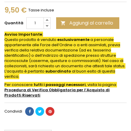
9,50 €
Tasse incluse
Aggiungi al carrello
Quantità

Avviso Importante:
Questo prodotto è venduto
esclusivamente
a personale
appartenente alle Forze dell’Ordine o a enti assimilati, previa
verifica della relativa documentazione (ad es. tesserino
identificativo) o dell’indirizzo di spedizione presso strutture
riconosciute (caserme, questure o commissariati). Nel caso di
collezionisti, sarà richiesto un documento che attesti tale status.
L’acquisto è pertanto
subordinato
al buon esito di questa
verifica.
Per conoscere
tutti i passaggi necessari
, visita la pagina:
Procedura di Verifica Obbligatoria per l’Acquisto di
Prodotti
Riservati
Condividi