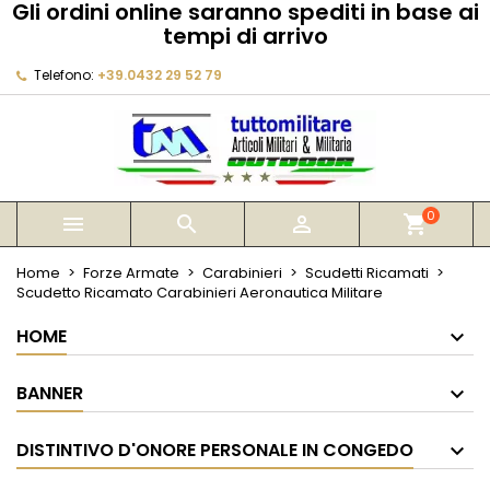
Gli ordini online saranno spediti in base ai
×
×
×
tempi di arrivo
My wishlists
Crea lista dei desideri
Accedi
Telefono:
+39.0432 29 52 79
Create new list
add_circle_outline
Devi avere effettuato l'accesso per salvare dei
Nome lista dei desideri
prodotti nella tua lista dei desideri.
Annulla
Accedi
Annulla
Crea lista dei desideri
0



shopping_cart
Home
Forze Armate
Carabinieri
Scudetti Ricamati
Scudetto Ricamato Carabinieri Aeronautica Militare
HOME
BANNER
DISTINTIVO D'ONORE PERSONALE IN CONGEDO