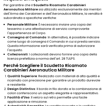
Per garantire che il
Scudetto Ricamato Carabinieri
Aeronautica Militare
sia utilizzato esclusivamente dai membri
dell'Arma dei Carabinieri e dell'Aeronautica Militare, la vendita è
subordinata a specifiche verifiche:
Personale Militare
: È necessario inviare una copia del
tesserino o una attestazione di servizio comprovante
l'appartenenza al Corpo.
Consegna al Comando
: In alternativa, è possibile indicare
come luogo di consegna il Comando in cui si presta servizio.
Questa informazione sarà verificata prima di autorizzare
l'acquisto.
Collezionisti
: I collezionisti devono fornire una copia della
licenza prefettizia a norma dell'art. 28 TULPS.
Perché Scegliere il Scudetto Ricamato
Carabinieri Aeronautica Militare
Qualità Superiore
: Realizzato con materiali di alta qualità e
ricamato con precisione per garantire un prodotto durevole
e resistente.
Design Distintivo
: Il bordo in filo dorato e la combinazione di
colori conferiscono un aspetto elegante e rappresentativo.
Facilità d'Uso
: Il velcro sul retro permette una facile
applicazione e rimozione.
Autenticità Garantita
: La vendita riservata e le verifiche