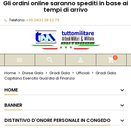
Gli ordini online saranno spediti in base ai
×
×
×
tempi di arrivo
My wishlists
Crea lista dei desideri
Accedi
Telefono:
+39.0432 29 52 79
Create new list
add_circle_outline
Devi avere effettuato l'accesso per salvare dei
Nome lista dei desideri
prodotti nella tua lista dei desideri.
Annulla
Accedi
Annulla
Crea lista dei desideri
0



shopping_cart
Home
Divise Gala
Gradi Gala
Ufficiali
Gradi Gala
Capitano Esercito Guardia di Finanza
HOME
BANNER
DISTINTIVO D'ONORE PERSONALE IN CONGEDO