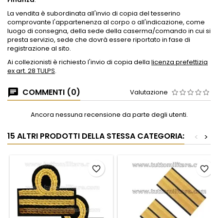
La vendita è subordinata all'invio di copia del tesserino
comprovante l'appartenenza al corpo o all'indicazione, come
luogo di consegna, della sede della caserma/comando in cui si
presta servizio, sede che dovrà essere riportato in fase di
registrazione al sito.
Ai collezionisti è richiesto l'invio di copia della
licenza prefettizia
ex art. 28 TULPS
.
COMMENTI (0)
Valutazione
Ancora nessuna recensione da parte degli utenti.
15 ALTRI PRODOTTI DELLA STESSA CATEGORIA:
<
>
favorite_border
favorite_border