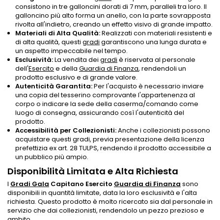
consistono in tre galloncini dorati di 7 mm, paralleli tra loro. Il
galloncino più alto forma un anello, con la parte sovrapposta
rivolta all'indietro, creando un effetto visivo di grande impatto.
Materiali di Alta Qualità:
Realizzati con materiali resistenti e
di alta qualità, questi
gradi
garantiscono una lunga durata e
un aspetto impeccabile nel tempo.
Esclusività:
La vendita dei
gradi
è riservata al personale
dell'
Esercito
e della
Guardia di Finanza
, rendendoli un
prodotto esclusivo e di grande valore.
Autenticità Garantita:
Per l'acquisto è necessario inviare
una copia del tesserino comprovante l'appartenenza al
corpo o indicare la sede della caserma/comando come
luogo di consegna, assicurando così l'autenticità del
prodotto.
Accessibilità per Collezionisti:
Anche i collezionisti possono
acquistare questi gradi, previa presentazione della licenza
prefettizia ex art. 28 TULPS, rendendo il prodotto accessibile a
un pubblico più ampio.
Disponibilità Limitata e Alta Richiesta
I
Gradi Gala
Capitano Esercito
Guardia di Finanza
sono
disponibili in quantità limitate, data la loro esclusività e l'alta
richiesta. Questo prodotto è molto ricercato sia dal personale in
servizio che dai collezionisti, rendendolo un pezzo prezioso e
ambito.