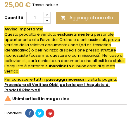
25,00 €
Tasse incluse
Aggiungi al carrello
Quantità

Avviso Importante:
Questo prodotto è venduto
esclusivamente
a personale
appartenente alle Forze dell’Ordine o a enti assimilati, previa
verifica della relativa documentazione (ad es. tesserino
identificativo) o dell’indirizzo di spedizione presso strutture
riconosciute (caserme, questure o commissariati). Nel caso di
collezionisti, sarà richiesto un documento che attesti tale status.
L’acquisto è pertanto
subordinato
al buon esito di questa
verifica.
Per conoscere
tutti i passaggi necessari
, visita la pagina:
Procedura di Verifica Obbligatoria per l’Acquisto di
Prodotti
Riservati

Ultimi articoli in magazzino
Condividi