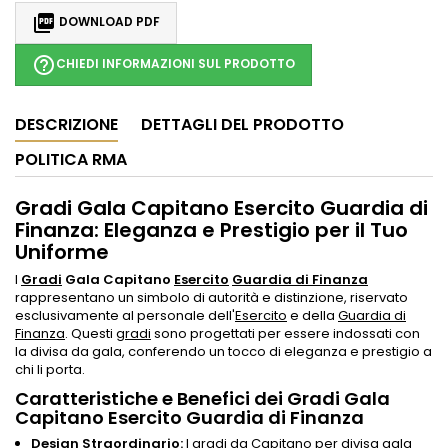

DOWNLOAD PDF
help_outline
CHIEDI INFORMAZIONI SUL PRODOTTO
DESCRIZIONE
DETTAGLI DEL PRODOTTO
POLITICA RMA
Gradi Gala Capitano Esercito Guardia di
Finanza: Eleganza e Prestigio per il Tuo
Uniforme
I
Gradi
Gala Capitano
Esercito
Guardia di Finanza
rappresentano un simbolo di autorità e distinzione, riservato
esclusivamente al personale dell'
Esercito
e della
Guardia di
Finanza
. Questi
gradi
sono progettati per essere indossati con
la divisa da gala, conferendo un tocco di eleganza e prestigio a
chi li porta.
Caratteristiche e Benefici dei Gradi Gala
Capitano Esercito Guardia di Finanza
Design Straordinario:
I
gradi
da Capitano per divisa gala