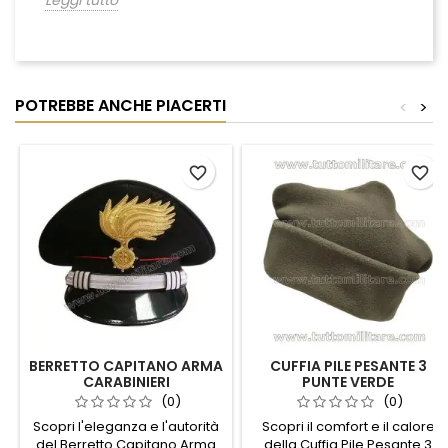
Leggi tutto
POTREBBE ANCHE PIACERTI
<
>
favorite_border
favorite_border
BERRETTO CAPITANO ARMA
CUFFIA PILE PESANTE 3
CARABINIERI
PUNTE VERDE
(0)
(0)
Scopri l'eleganza e l'autorità
Scopri il comfort e il calore
del Berretto Capitano Arma
della Cuffia Pile Pesante 3