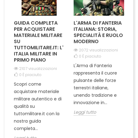
GUIDA COMPLETA
L'ARMA DI FANTERIA
A
PER ACQUISTARE
ITALIANA: STORIA,
T
MATERIALE MILITARE
SPECIALITÀ E RUOLO
V
SU
MODERNO
D
TUTTOMILITARE.IT: L'
2072 visualizzazioni
ITALIA MILITARE IN
0
È piaciuto
PRIMO PIANO
L'Arma di Fanteria
Le
2107 visualizzazioni
rappresenta il cuore
Er
0
È piaciuto
pulsante delle forze
ch
Scopri come
terrestri italiane,
le
acquistare materiale
unendo tradizione e
na
militare autentico e di
innovazione in...
Le
qualità su
Leggi tutto
tuttomilitare.it con la
nostra guida
completa...