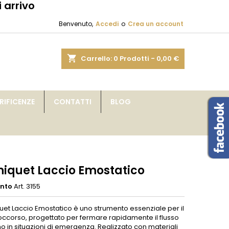
 arrivo
×
×
×
Benvenuto,
Accedi
o
Crea un account
sta
shopping_cart
Carrello:
0
Prodotti - 0,00 €
i
IFICENZE
CONTATTI
BLOG
i
niquet Laccio Emostatico
ento
Art. 3155
quet Laccio Emostatico è uno strumento essenziale per il
occorso, progettato per fermare rapidamente il flusso
o in situazioni di emergenza. Realizzato con materiali