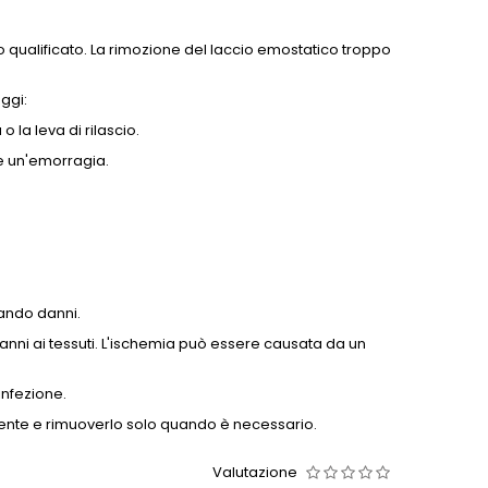
qualificato. La rimozione del laccio emostatico troppo
ggi:
 la leva di rilascio.
e un'emorragia.
sando danni.
nni ai tessuti. L'ischemia può essere causata da un
infezione.
amente e rimuoverlo solo quando è necessario.
Valutazione