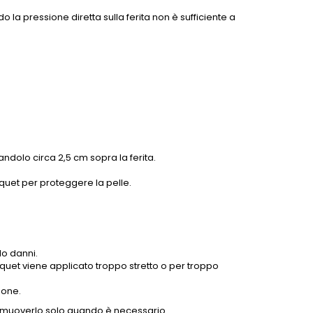
 la pressione diretta sulla ferita non è sufficiente a
nandolo circa 2,5 cm sopra la ferita.
quet per proteggere la pelle.
do danni.
quet viene applicato troppo stretto o per troppo
ione.
e rimuoverlo solo quando è necessario.