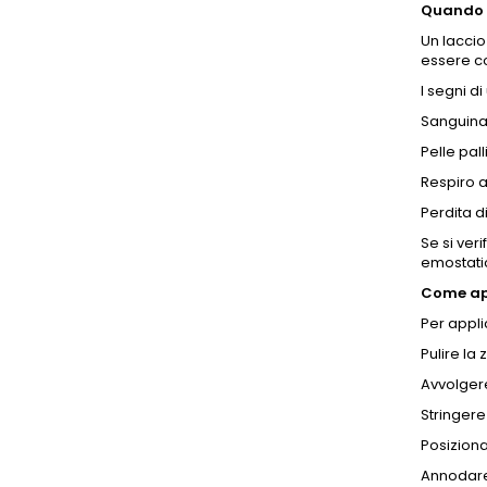
Quando 
Un lacci
essere co
I segni d
Sanguina
Pelle pal
Respiro 
Perdita 
Se si ver
emostatic
Come app
Per appli
Pulire la 
Avvolgere
Stringere
Posiziona
Annodare 