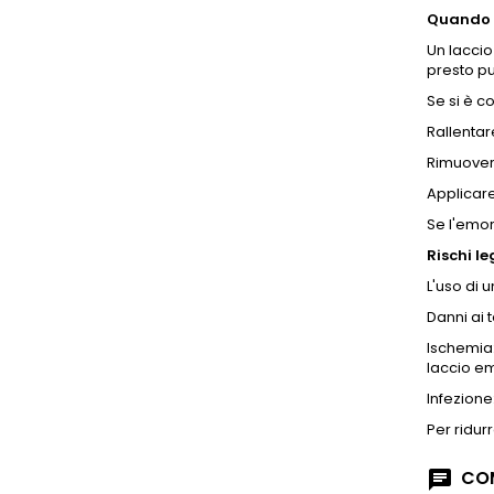
Quando 
Un laccio
presto p
Se si è c
Rallentar
Rimuover
Applicare
Se l'emor
Rischi le
L'uso di 
Danni ai 
Ischemia:
laccio em
Infezione
Per ridur
COM