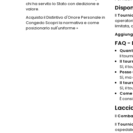
chi ha servito lo Stato con dedizione e
Dispon
valore.
Il
Tourni
Acquista il Distintivo d'Onore Personale in
operatori
Congedo
Scopri la normativa e come
limitata,
posizionarlo sull'uniforme »
Aggiungi
FAQ -
Quanto
Il tour
Il tour
Sì, il 
Posso 
Sì, ma
Il tou
Sì, il 
Come p
È cons
Lacci
Il
Combat
Il
Tourni
ospedali