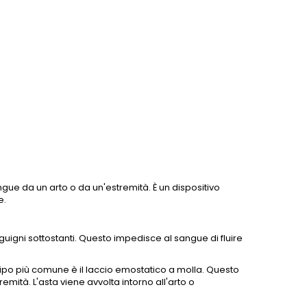
ngue da un arto o da un'estremità. È un dispositivo
e.
uigni sottostanti. Questo impedisce al sangue di fluire
Il tipo più comune è il laccio emostatico a molla. Questo
emità. L'asta viene avvolta intorno all'arto o