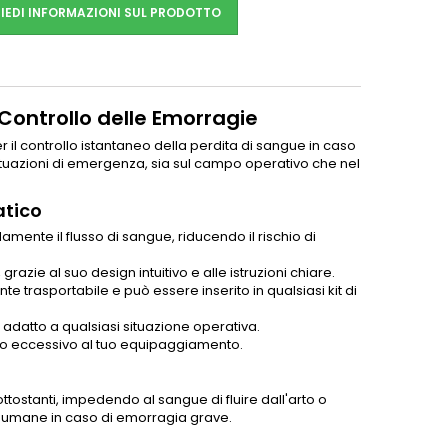
IEDI INFORMAZIONI SUL PRODOTTO
 Controllo delle Emorragie
 il controllo istantaneo della perdita di sangue in caso
situazioni di emergenza, sia sul campo operativo che nel
atico
ente il flusso di sangue, riducendo il rischio di
razie al suo design intuitivo e alle istruzioni chiare.
nte trasportabile e può essere inserito in qualsiasi kit di
 adatto a qualsiasi situazione operativa.
eso eccessivo al tuo equipaggiamento.
ttostanti, impedendo al sangue di fluire dall'arto o
te umane in caso di emorragia grave.