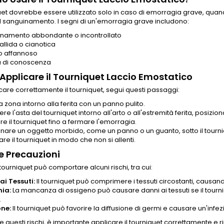
quet dovrebbe essere utilizzato solo in caso di emorragia grave, quando
l sanguinamento. I segni di un'emorragia grave includono:
namento abbondante o incontrollato
allida o cianotica
o affannoso
a di conoscenza
pplicare il Tourniquet Laccio Emostatico
care correttamente il tourniquet, segui questi passaggi:
la zona intorno alla ferita con un panno pulito.
re l'asta del tourniquet intorno all'arto o all'estremità ferita, posizio
re il tourniquet fino a fermare l'emorragia.
onare un oggetto morbido, come un panno o un guanto, sotto il tourni
e il tourniquet in modo che non si allenti.
 e Precauzioni
 tourniquet può comportare alcuni rischi, tra cui:
ai Tessuti:
Il tourniquet può comprimere i tessuti circostanti, causan
ia:
La mancanza di ossigeno può causare danni ai tessuti se il tourni
.
one:
Il tourniquet può favorire la diffusione di germi e causare un'infez
re questi rischi, è importante applicare il tourniquet correttamente 