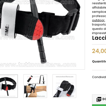
resistent
affidabil
semplice
professio
outdoor
trasport
questo di
imprevist
Lacc
24,0
Quantit
Condivid

DO