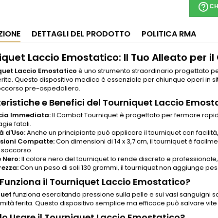
help_outline
CH
ZIONE
DETTAGLI DEL PRODOTTO
POLITICA RMA
quet Laccio Emostatico: Il Tuo Alleato per il
quet Laccio Emostatico
è uno strumento straordinario progettato per
ferite. Questo dispositivo medico è essenziale per chiunque operi in 
occorso pre-ospedaliero.
eristiche e Benefici del Tourniquet Laccio Emost
cia Immediata:
Il Combat Tourniquet è progettato per fermare rapidam
ie fatali.
tà d'Uso:
Anche un principiante può applicare il tourniquet con facilità, g
sioni Compatte:
Con dimensioni di 14 x 3,7 cm, il tourniquet è facilme
 soccorso.
 Nero:
Il colore nero del tourniquet lo rende discreto e professionale,
rezza:
Con un peso di soli 130 grammi, il tourniquet non aggiunge p
unziona il Tourniquet Laccio Emostatico?
quet
funziona esercitando pressione sulla pelle e sui vasi sanguigni so
emità ferita. Questo dispositivo semplice ma efficace può salvare vi
 Usare il Tourniquet Laccio Emostatico?