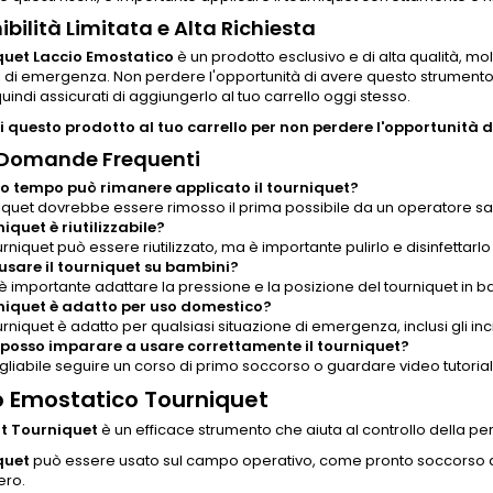
ibilità Limitata e Alta Richiesta
quet Laccio Emostatico
è un prodotto esclusivo e di alta qualità, mo
 di emergenza. Non perdere l'opportunità di avere questo strumento vit
 quindi assicurati di aggiungerlo al tuo carrello oggi stesso.
 questo prodotto al tuo carrello per non perdere l'opportunità di
 Domande Frequenti
 tempo può rimanere applicato il tourniquet?
niquet dovrebbe essere rimosso il prima possibile da un operatore sani
niquet è riutilizzabile?
tourniquet può essere riutilizzato, ma è importante pulirlo e disinfet
usare il tourniquet su bambini?
 è importante adattare la pressione e la posizione del tourniquet in 
rniquet è adatto per uso domestico?
tourniquet è adatto per qualsiasi situazione di emergenza, inclusi gli in
osso imparare a usare correttamente il tourniquet?
igliabile seguire un corso di primo soccorso o guardare video tutoria
o Emostatico Tourniquet
 Tourniquet
è un efficace strumento che aiuta al controllo della perd
quet
può essere usato sul campo operativo, come pronto soccorso 
ero.