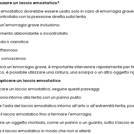
usare un laccio emostatico?
o emostatico dovrebbe essere usato solo in caso di emorragia grav
ntrollata con la pressione diretta sulla ferita.
i un'emorragia grave includono:
mento abbondante o incontrollato
lida o cianotica
affannoso
di conoscenza
ifica un'emorragia grave, è importante intervenire rapidamente per fer
o, è possibile utilizzare una cintura, una sciarpa o un altro oggetto 
licare un laccio emostatico
care un laccio emostatico, seguire questi passaggi:
zona intorno alla ferita con un panno pulito.
 l'asta del laccio emostatico intorno all'arto o all'estremità ferita, po
 il laccio emostatico fino a fermare l'emorragia.
re un oggetto morbido, come un panno o un guanto, sotto il laccio e
il laccio emostatico in modo che non si allenti.