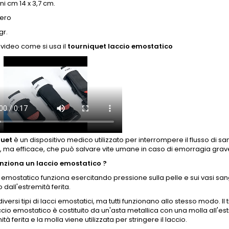
i cm 14 x 3,7 cm.
Nero
gr.
 video come si usa il
tourniquet laccio emostatico
quet
è un dispositivo medico utilizzato per interrompere il flusso di sa
 ma efficace, che può salvare vite umane in caso di emorragia grav
ziona un laccio emostatico ?
 emostatico funziona esercitando pressione sulla pelle e sui vasi sang
o dall'estremità ferita.
diversi tipi di lacci emostatici, ma tutti funzionano allo stesso modo. 
accio emostatico è costituito da un'asta metallica con una molla all'estr
ità ferita e la molla viene utilizzata per stringere il laccio.