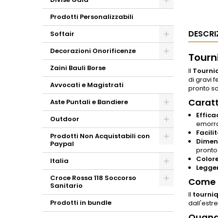
Prodotti Personalizzabili
DESCRI
Softair
Decorazioni Onorificenze
Tourni
Zaini Bauli Borse
Il
Tourni
di gravi 
Avvocati e Magistrati
pronto s
Caratt
Aste Puntali e Bandiere
Effica
Outdoor
emorrag
Facili
Prodotti Non Acquistabili con
Dimen
Paypal
pronto
Colore
Italia
Legge
Croce Rossa 118 Soccorso
Come F
Sanitario
Il
tourni
Prodotti in bundle
dall'estr
Quando