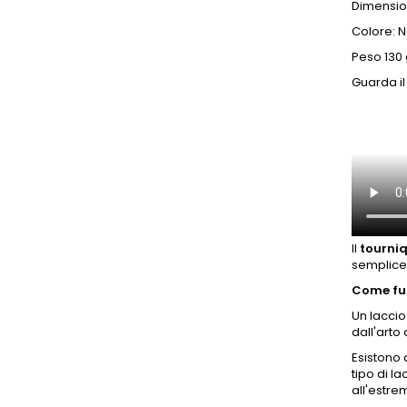
Dimension
Colore: 
Peso 130 
Guarda il
Il
tourni
semplice,
Come fun
Un laccio
dall'arto 
Esistono 
tipo di l
all'estrem