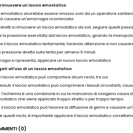
rimuovere un laccio emostatico
 emostatico dovrebbe essere rimosso solo da un operatore sanitario 
uò causare un'emorragia ricominciata.
ostretti a rimuovere un laccio emostatico da soli, seguire questi passa
e la pressione esercitata dal laccio emostatico, girando la manopola o
e il laccio emostatico lentamente, facendo attenzione a non causar
 pressione diretta sulla ferita per almeno 5 minuti.
ragia si ripresenta, applicare un nuovo laccio emostatico.
gati all'uso di un laccio emostatico
un laccio emostatico può comportare alcuni rischi, tra cui:
tessuti: il laccio emostatico può comprimere i tessuti circostanti, cau
 l'ischemia è una condizione in cui la mancanza di ossigeno causa da
ostatico che viene applicato troppo stretto o per troppo tempo.
: il laccio emostatico può favorire la diffusione di germi e causare un'
re questi rischi, è importante applicare il laccio emostatico corrett
MENTI (0)