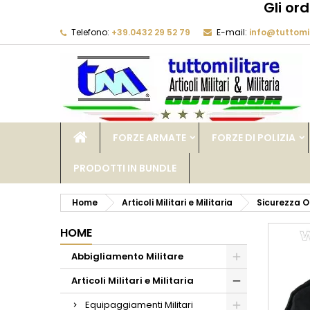
Gli or
Telefono:
+39.0432 29 52 79
E-mail:
info@tuttomil
M
C
A
add_circle_outline
De
No
dei
FORZE ARMATE
FORZE DI POLIZIA
PRODOTTI IN BUNDLE
Home
Articoli Militari e Militaria
Sicurezza O
HOME
Abbigliamento Militare
Articoli Militari e Militaria
Equipaggiamenti Militari