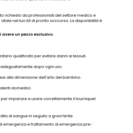
lto richiesto da professionisti del settore medico e
ale nel tuo kit di pronto soccorso. La disponibilità è
 avere un pezzo esclusivo.
tario qualificato per evitare danni ai tessuti.
tarlo adeguatamente dopo ogni uso.
base alla dimensione dell'arto del bambino.
cidenti domestici.
l per imparare a usare correttamente il tourniquet.
ita di sangue in seguito a gravi ferite.
di emergenza e trattamento di emergenza pre-