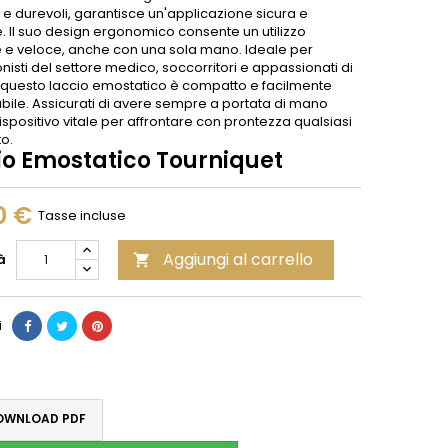
i e durevoli, garantisce un'applicazione sicura e
e. Il suo design ergonomico consente un utilizzo
 e veloce, anche con una sola mano. Ideale per
nisti del settore medico, soccorritori e appassionati di
, questo laccio emostatico è compatto e facilmente
abile. Assicurati di avere sempre a portata di mano
spositivo vitale per affrontare con prontezza qualsiasi
o.
io Emostatico Tourniquet
0 €
Tasse incluse
Aggiungi al carrello
à

i
WNLOAD PDF