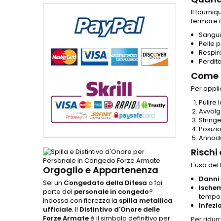
Il tourni
fermare i
Sangui
Pelle p
Respir
Perdit
Come A
Per appli
Pulire 
Avvolge
Stringe
Posizi
Annodar
Rischi
L'uso del
Orgoglio e Appartenenza
Danni 
Sei un
Congedato della Difesa
o fai
Ischem
parte del
personale in congedo
?
tempo
Indossa con fierezza la
spilla metallica
Infezi
ufficiale
. Il
Distintivo d'Onore delle
Forze Armate
è il simbolo definitivo per
Per ridur