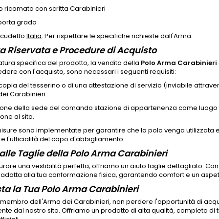
ivo ricamato con scritta Carabinieri
 porta grado
scudetto
Italia
: Per rispettare le specifiche richieste dall'Arma.
a Riservata e Procedure di Acquisto
atura specifica del prodotto, la vendita della
Polo Arma Carabinieri
dere con l'acquisto, sono necessari i seguenti requisiti:
 copia del tesserino o di una attestazione di servizio (inviabile attraver
dei Carabinieri.
zione della sede del comando stazione di appartenenza come luogo di
one al sito.
sure sono implementate per garantire che la polo venga utilizzata 
à e l'ufficialità del capo d'abbigliamento.
alle Taglie della Polo Arma Carabinieri
urare una vestibilità perfetta, offriamo un aiuto taglie dettagliato. Co
 adatta alla tua conformazione fisica, garantendo comfort e un aspe
ta la Tua Polo Arma Carabinieri
 membro dell'Arma dei Carabinieri, non perdere l'opportunità di acqu
nte dal nostro sito. Offriamo un prodotto di alta qualità, completo di tu