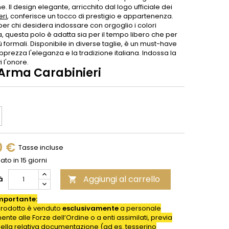
. Il design elegante, arricchito dal logo ufficiale dei
eri
, conferisce un tocco di prestigio e appartenenza.
per chi desidera indossare con orgoglio i colori
, questa polo è adatta sia per il tempo libero che per
ù formali. Disponibile in diverse taglie, è un must-have
pprezza l'eleganza e la tradizione italiana. Indossa la
vi l'onore.
 Arma Carabinieri
0 €
Tasse incluse
to in 15 giorni
Aggiungi al carrello
à

mportante:
rodotto è venduto
esclusivamente
a personale
nte alle Forze dell’Ordine o a enti assimilati, previa
della relativa documentazione (ad es. tesserino