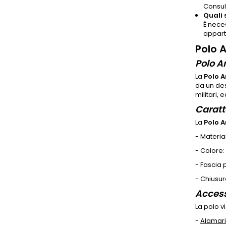
Consult
Quali 
È nece
appart
Polo 
Polo A
La
Polo 
da un des
militari,
Caratt
La
Polo 
- Materia
- Colore:
- Fascia 
- Chiusura
Access
La polo vi
-
Alamari