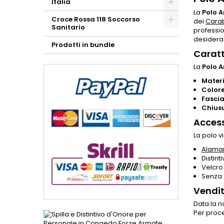
Italia
La
Polo 
Croce Rossa 118 Soccorso
dei
Carab
Sanitario
professio
desidera 
Prodotti in bundle
Caratt
La
Polo 
Materi
Colore
Fascia
Chiusu
Access
La polo vi
Alamar
Distint
Velcro
Senza 
Vendit
Data la n
Per proce