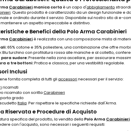
Arma
Carabinieri
manica corta
è un capo d'
abbigliamento
straordi
inieri
. Questo prodotto è caratterizzato da un design funzionale e da
nale e ordinato durante il servizio. Disponibile sul nostro sito di e-com
mantenere un aspetto impeccabile e distintivo.
eristiche e Benefici della Polo Arma Carabinieri
Arma
Carabinieri
è realizzata con una composizione mista di materia
ali:
65% cotone e 35% poliestere, una combinazione che offre morbide
:
Blu turchino con profilatura rossa alle maniche e al colletto, confer
 para sudore:
Presente nella zona ascellare, per assicurare massim
ra a tre bottoni:
Pratica e classica, per una vestibilità regolabile.
ori Inclusi
ene fornita completa di tutti gli
accessori
necessari per il servizio:
i
ricamati
ivo ricamato con scritta
Carabinieri
 porta grado
scudetto
Italia
: Per rispettare le specifiche richieste dall'Arma.
a Riservata e Procedure di Acquisto
atura specifica del prodotto, la vendita della
Polo Arma
Carabinieri
dere con l'acquisto, sono necessari i seguenti requisiti: