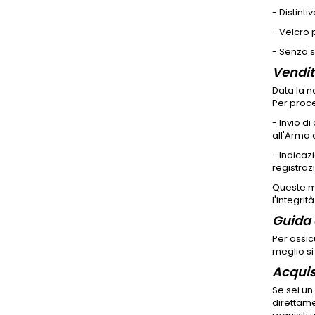
- Distint
- Velcro
- Senza 
Vendit
Data la n
Per proce
- Invio di
all'Arma 
- Indica
registrazi
Queste mi
l'integrit
Guida 
Per assic
meglio si
Acquis
Se sei un
direttame