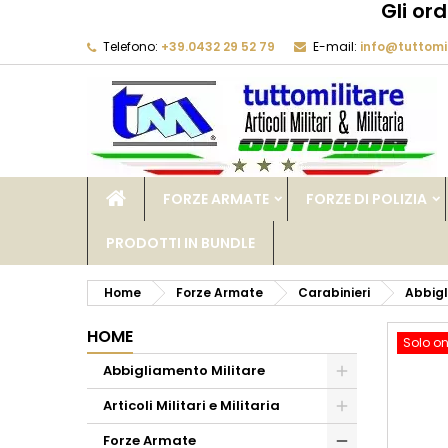
Gli or
Telefono:
+39.0432 29 52 79
E-mail:
info@tuttomil
M
C
A
add_circle_outline
De
No
dei
FORZE ARMATE
FORZE DI POLIZIA
PRODOTTI IN BUNDLE
Home
Forze Armate
Carabinieri
Abbigl
HOME
Solo on
Abbigliamento Militare
Articoli Militari e Militaria
Forze Armate