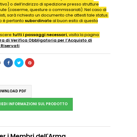
ativo) o dell’indirizzo di spedizione presso strutture
iute (caserme, questure o commissariati). Nel caso di
isti, sarà richiesto un documento che attesti tale status.
to è pertanto
subordinato
al buon esito di questa
oscere
tutti i passaggi necessari
, visita la pagina:
a di Verifica Obbligatoria per l’Acquisto di
Riservati
i
WNLOAD PDF
IEDI INFORMAZIONI SUL PRODOTTO
per i Membri dell'Arma