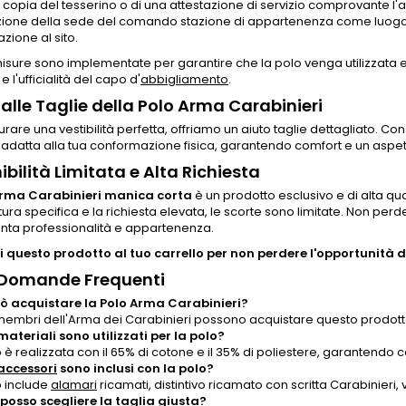
i copia del tesserino o di una attestazione di servizio comprovante l
zione della sede del comando stazione di appartenenza come luogo d
azione al sito.
sure sono implementate per garantire che la polo venga utilizzata 
 e l'ufficialità del capo d'
abbigliamento
.
alle Taglie della Polo Arma Carabinieri
urare una vestibilità perfetta, offriamo un aiuto taglie dettagliato. Co
 adatta alla tua conformazione fisica, garantendo comfort e un aspe
ibilità Limitata e Alta Richiesta
Arma Carabinieri manica corta
è un prodotto esclusivo e di alta qua
tura specifica e la richiesta elevata, le scorte sono limitate. Non per
nta professionalità e appartenenza.
 questo prodotto al tuo carrello per non perdere l'opportunità di
 Domande Frequenti
ò acquistare la Polo Arma Carabinieri?
 membri dell'Arma dei Carabinieri possono acquistare questo prodotto
materiali sono utilizzati per la polo?
 è realizzata con il 65% di cotone e il 35% di poliestere, garantendo c
accessori
sono inclusi con la polo?
o include
alamari
ricamati, distintivo ricamato con scritta Carabinieri
osso scegliere la taglia giusta?