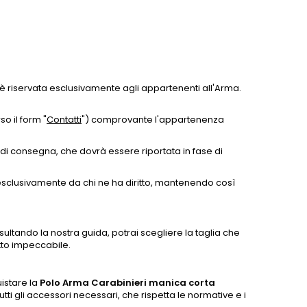
è riservata esclusivamente agli appartenenti all'Arma.
so il form "
Contatti
") comprovante l'appartenenza
 consegna, che dovrà essere riportata in fase di
esclusivamente da chi ne ha diritto, mantenendo così
nsultando la nostra guida, potrai scegliere la taglia che
tto impeccabile.
istare la
Polo Arma Carabinieri manica corta
tti gli accessori necessari, che rispetta le normative e i