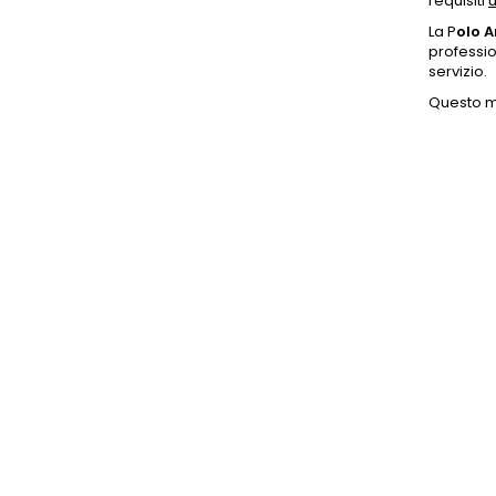
requisiti
u
La P
olo 
professio
servizio.
Questo mo