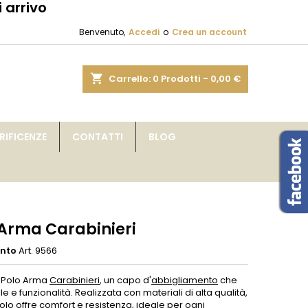
 arrivo
×
×
×
Benvenuto,
Accedi
o
Crea un account
sta
shopping_cart
Carrello:
0
Prodotti - 0,00 €
i
IFICENZE
CONTATTI
BLOG
i
 Arma Carabinieri
ento
Art. 9566
a Polo Arma
Carabinieri
, un capo d'
abbigliamento
che
ile e funzionalità. Realizzata con materiali di alta qualità,
lo offre comfort e resistenza, ideale per ogni