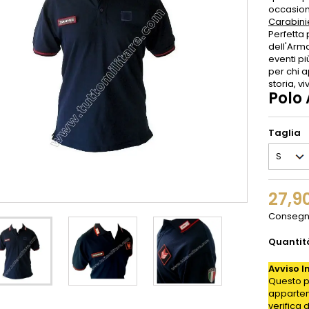
occasione
Carabini
Perfetta 
dell'Arma
eventi pi
per chi a
storia, vi
Polo
Taglia
27,9
Consegna
Quantit
Avviso I
Questo p
appartene
verifica 