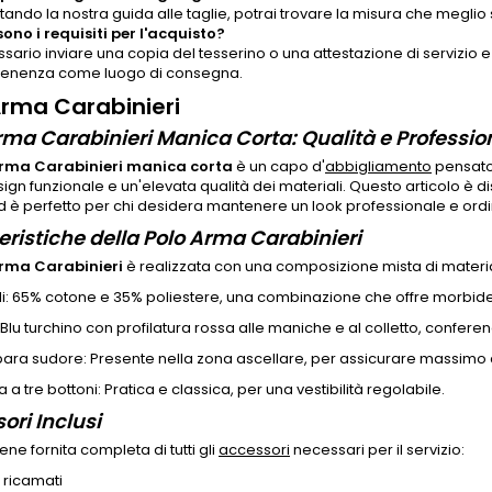
ando la nostra guida alle taglie, potrai trovare la misura che meglio 
sono i requisiti per l'acquisto?
ssario inviare una copia del tesserino o una attestazione di servizio
enenza come luogo di consegna.
Arma Carabinieri
rma Carabinieri Manica Corta: Qualità e Professio
Arma Carabinieri manica corta
è un capo d'
abbigliamento
pensato 
ign funzionale e un'elevata qualità dei materiali. Questo articolo è di
 ed è perfetto per chi desidera mantenere un look professionale e ordin
eristiche della Polo Arma Carabinieri
Arma Carabinieri
è realizzata con una composizione mista di materia
li: 65% cotone e 35% poliestere, una combinazione che offre morbidez
 Blu turchino con profilatura rossa alle maniche e al colletto, confere
para sudore: Presente nella zona ascellare, per assicurare massimo 
 a tre bottoni: Pratica e classica, per una vestibilità regolabile.
ori Inclusi
ene fornita completa di tutti gli
accessori
necessari per il servizio:
ricamati