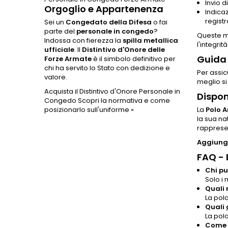
Invio d
Orgoglio e Appartenenza
Indica
registr
Sei un
Congedato della Difesa
o fai
parte del
personale in congedo
?
Queste mi
Indossa con fierezza la
spilla metallica
l'integrità
ufficiale
. Il
Distintivo d'Onore delle
Guida 
Forze Armate
è il simbolo definitivo per
chi ha servito lo Stato con dedizione e
Per assic
valore.
meglio si
Acquista il Distintivo d'Onore Personale in
Dispon
Congedo
Scopri la normativa e come
posizionarlo sull'uniforme »
La
Polo 
la sua na
rapprese
Aggiungi
FAQ -
Chi pu
Solo i
Quali 
La polo
Quali
La pol
Come p