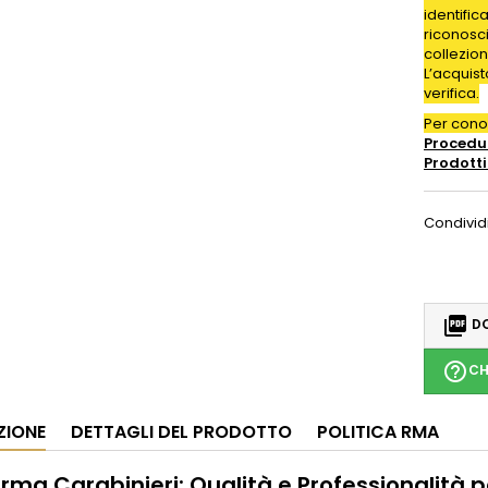
identific
riconosc
collezion
L’acquis
verifica.
Per con
Procedur
Prodotti
Condivid

DO
help_outline
CH
ZIONE
DETTAGLI DEL PRODOTTO
POLITICA RMA
Arma Carabinieri: Qualità e Professionalità 