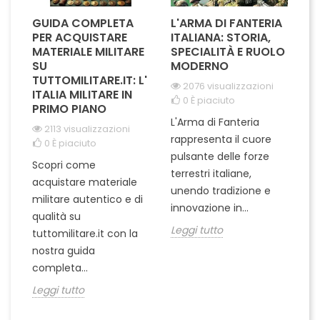
GUIDA COMPLETA
L'ARMA DI FANTERIA
A
PER ACQUISTARE
ITALIANA: STORIA,
T
MATERIALE MILITARE
SPECIALITÀ E RUOLO
V
SU
MODERNO
D
TUTTOMILITARE.IT: L'
2076 visualizzazioni
ITALIA MILITARE IN
0
È piaciuto
PRIMO PIANO
L'Arma di Fanteria
Le
2113 visualizzazioni
rappresenta il cuore
Er
0
È piaciuto
pulsante delle forze
ch
Scopri come
terrestri italiane,
le
acquistare materiale
unendo tradizione e
na
militare autentico e di
innovazione in...
Le
qualità su
Leggi tutto
tuttomilitare.it con la
nostra guida
completa...
Leggi tutto