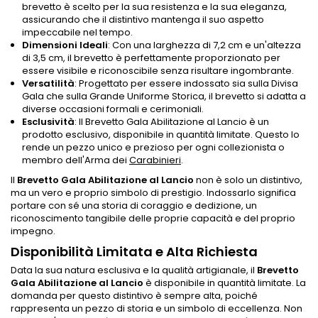
brevetto è scelto per la sua resistenza e la sua eleganza,
assicurando che il distintivo mantenga il suo aspetto
impeccabile nel tempo.
Dimensioni Ideali
: Con una larghezza di 7,2 cm e un'altezza
di 3,5 cm, il brevetto è perfettamente proporzionato per
essere visibile e riconoscibile senza risultare ingombrante.
Versatilità
: Progettato per essere indossato sia sulla Divisa
Gala che sulla Grande Uniforme Storica, il brevetto si adatta a
diverse occasioni formali e cerimoniali.
Esclusività
: Il Brevetto Gala Abilitazione al Lancio è un
prodotto esclusivo, disponibile in quantità limitate. Questo lo
rende un pezzo unico e prezioso per ogni collezionista o
membro dell'Arma dei
Carabinieri
.
Il
Brevetto Gala Abilitazione al Lancio
non è solo un distintivo,
ma un vero e proprio simbolo di prestigio. Indossarlo significa
portare con sé una storia di coraggio e dedizione, un
riconoscimento tangibile delle proprie capacità e del proprio
impegno.
Disponibilità Limitata e Alta Richiesta
Data la sua natura esclusiva e la qualità artigianale, il
Brevetto
Gala Abilitazione al Lancio
è disponibile in quantità limitate. La
domanda per questo distintivo è sempre alta, poiché
rappresenta un pezzo di storia e un simbolo di eccellenza. Non