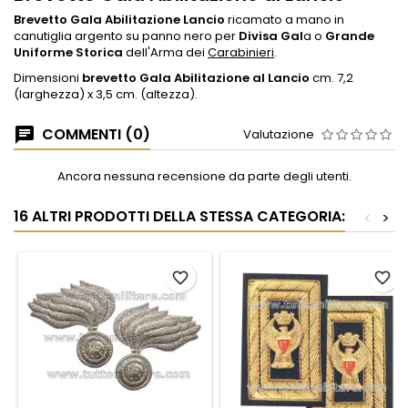
Brevetto Gala Abilitazione Lancio
ricamato a mano in
canutiglia argento su panno nero per
Divisa Gal
a o
Grande
Uniforme Storica
dell'Arma dei
Carabinieri
.
Dimensioni
brevetto Gala Abilitazione al Lancio
cm. 7,2
(larghezza) x 3,5 cm. (altezza).
COMMENTI (0)
Valutazione
Ancora nessuna recensione da parte degli utenti.
16 ALTRI PRODOTTI DELLA STESSA CATEGORIA:
<
>
favorite_border
favorite_border