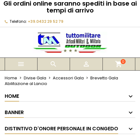
Gli ordini online saranno spediti in base ai
×
×
×
tempi di arrivo
My wishlists
Crea lista dei desideri
Accedi
Telefono:
+39.0432 29 52 79
Create new list
add_circle_outline
Devi avere effettuato l'accesso per salvare dei
Nome lista dei desideri
prodotti nella tua lista dei desideri.
Annulla
Accedi
Annulla
Crea lista dei desideri
0



shopping_cart
Home
Divise Gala
Accessori Gala
Brevetto Gala
Abilitazione al Lancio
HOME
BANNER
DISTINTIVO D'ONORE PERSONALE IN CONGEDO