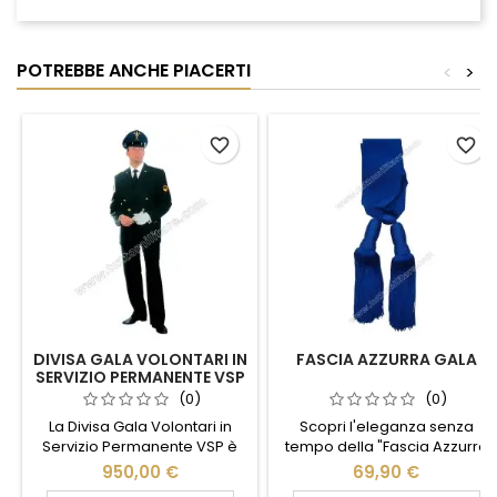
POTREBBE ANCHE PIACERTI
<
>
favorite_border
favorite_border
DIVISA GALA VOLONTARI IN
FASCIA AZZURRA GALA
SERVIZIO PERMANENTE VSP
(0)
(0)
La Divisa Gala Volontari in
Scopri l'eleganza senza
Servizio Permanente VSP è
tempo della "Fascia Azzurra
l'emblema dell'eleganza e
Gala". Realizzata con
950,00 €
69,90 €
della dedizione. Realizzata
materiali di alta qualità,