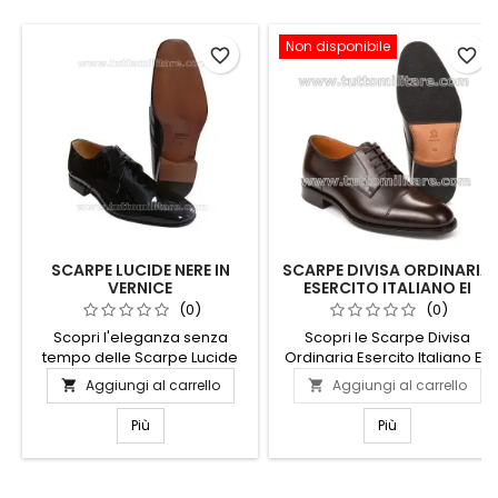
Non disponibile
favorite_border
favorite_border
SCARPE LUCIDE NERE IN
SCARPE DIVISA ORDINARIA
VERNICE
ESERCITO ITALIANO EI
(0)
(0)
Scopri l'eleganza senza
Scopri le Scarpe Divisa
tempo delle Scarpe Lucide
Ordinaria Esercito Italiano EI,
Nere in Vernice. Perfette per
un simbolo di qualità e
Aggiungi al carrello
Aggiungi al carrello


ogni occasione formale,
resistenza. Progettate per
queste scarpe combinano
garantire comfort e durata,
Più
Più
stile e comfort in un design
queste scarpe sono ideali
raffinato. La finitura lucida in
per chi cerca affidabilità in
vernice dona un tocco di
ogni passo. Realizzate con
classe, mentre la suola
materiali di alta qualità,