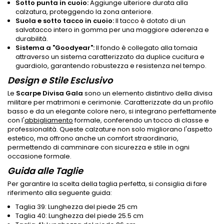
Sotto punta in cuoio:
Aggiunge ulteriore durata alla
calzatura, proteggendo la zona anteriore.
Suola e sotto tacco in cuoio:
Il tacco è dotato di un
salvatacco intero in gomma per una maggiore aderenza e
durabilità.
Sistema a "Goodyear":
Il fondo è collegato alla tomaia
attraverso un sistema caratterizzato da duplice cucitura e
guardiolo, garantendo robustezza e resistenza nel tempo.
Design e Stile Esclusivo
Le
Scarpe Divisa Gala
sono un elemento distintivo della divisa
militare per matrimoni e cerimonie. Caratterizzate da un profilo
basso e da un elegante colore nero, si integrano perfettamente
con l'
abbigliamento
formale, conferendo un tocco di classe e
professionalità. Queste calzature non solo migliorano l'aspetto
estetico, ma offrono anche un comfort straordinario,
permettendo di camminare con sicurezza e stile in ogni
occasione formale.
Guida alle Taglie
Per garantire la scelta della taglia perfetta, si consiglia di fare
riferimento alla seguente guida:
Taglia 39: Lunghezza del piede 25 cm
Taglia 40: Lunghezza del piede 25.5 cm