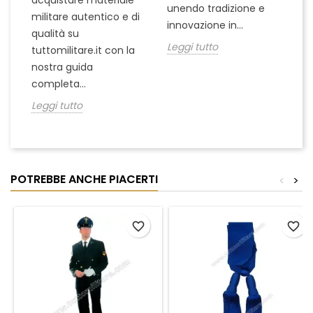
acquistare materiale
unendo tradizione e
na
militare autentico e di
innovazione in...
Le
qualità su
Leggi tutto
tuttomilitare.it con la
nostra guida
completa...
Leggi tutto
POTREBBE ANCHE PIACERTI
<
>
favorite_border
favorite_border