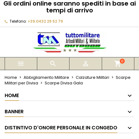
Gli ordini online saranno spediti in base ai
×
×
×
tempi di arrivo
My wishlists
Crea lista dei desideri
Accedi
Telefono:
+39.0432 29 52 79
Create new list
add_circle_outline
Devi avere effettuato l'accesso per salvare dei
Nome lista dei desideri
prodotti nella tua lista dei desideri.
Annulla
Accedi
Annulla
Crea lista dei desideri
0



shopping_cart
Home
Abbigliamento Militare
Calzature Militari
Scarpe
Militari per Divisa
Scarpe Divisa Gala
HOME
BANNER
DISTINTIVO D'ONORE PERSONALE IN CONGEDO