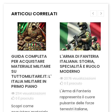
resistente assicura una
offrono un design classico e
camminata sicura e
funzionale, perfetto per
ARTICOLI CORRELATI
confortevole. Ideali per chi
affrontare qualsiasi sfida
desidera distinguersi con
quotidiana. La suola...
discrezione, queste...
GUIDA COMPLETA
L'ARMA DI FANTERIA
A
PER ACQUISTARE
ITALIANA: STORIA,
T
MATERIALE MILITARE
SPECIALITÀ E RUOLO
V
SU
MODERNO
D
TUTTOMILITARE.IT: L'
2076 visualizzazioni
ITALIA MILITARE IN
0
È piaciuto
PRIMO PIANO
L'Arma di Fanteria
Le
2114 visualizzazioni
rappresenta il cuore
Er
0
È piaciuto
pulsante delle forze
ch
Scopri come
terrestri italiane,
le