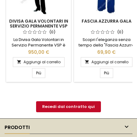
DIVISA GALA VOLONTARI IN
FASCIA AZZURRA GALA
SERVIZIO PERMANENTE VSP
(0)
(0)
La Divisa Gala Volontari in
Scopri l'eleganza senza
Servizio Permanente VSP è
tempo della "Fascia Azzurra
l'emblema dell'eleganza e
Gala". Realizzata con
950,00 €
69,90 €
della dedizione. Realizzata
materiali di alta qualità,
con tessuti di alta qualità,
questa fascia è l'accessorio
Aggiungi al carrello
Aggiungi al carrello


questa divisa unisce comfort
perfetto per aggiungere un
e stile, garantendo un
tocco di raffinatezza al tuo
Più
Più
aspetto impeccabile in ogni
look. Il suo delicato colore
occasione ufficiale. I dettagli
azzurro si abbina facilmente
curati, come le finiture
a qualsiasi outfit, rendendola
sartoriali e i bottoni
ideale per occasioni speciali
personalizzati, riflettono
o serate eleganti. Con un
l'orgoglio e l'impegno di chi
design confortevole e...
Recedi dal contratto qui
la...

PRODOTTI