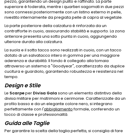
pezzo, garantendo un design pulito e raffinato. La parte
superiore è foderata, mentre i quartieri sagomati in due pezzi
sono connessi posteriormente con un listino esterno in pelle,
rivestito internamente da pregiata pelle di capra al vegetale.
La parte posteriore della calzatura è rinforzata da un
contrafforte in cuoio, assicurando stabilità e supporto. La zona
anteriore presenta una sotto punta in cuoio, aggiungendo
ulteriore durata alla calzatura.
La suola e il sotto tacco sono realizzati in cuoio, con un tacco
dotato di un salvatacco intero in gomma per una maggiore
aderenza e durabilità. Il fondo è collegato alla tomaia
attraverso un sistema a "Goodyear", caratterizzato da duplice
cucitura e guardiolo, garantendo robustezza e resistenza nel
tempo.
Design e Stile
Le
Scarpe
per
Divisa Gala
sono un elemento distintivo della
divisa militare per matrimoni e cerimonie. Caratterizzate da un
profilo basso e da un elegante colore nero, si integrano
perfettamente con l'
abbigliamento
formale, conferendo un
tocco di classe e professionalità.
Guida alle Taglie
Per garantire la scelta della taglia perfetta, si consiglia di fare