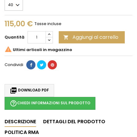
115,00 €
Tasse incluse
Aggiungi al carrello
Quantità


Ultimi articoli in magazzino
Condividi

DOWNLOAD PDF
help_outline
CHIEDI INFORMAZIONI SUL PRODOTTO
DESCRIZIONE
DETTAGLI DEL PRODOTTO
POLITICA RMA