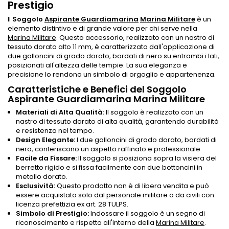
Prestigio
Il
Soggolo
Aspirante Guardiamarina
Marina Militare
è un
elemento distintivo e di grande valore per chi serve nella
Marina Militare
. Questo accessorio, realizzato con un nastro di
tessuto dorato alto 11 mm, è caratterizzato dall'applicazione di
due galloncini di grado dorato, bordati di nero su entrambi i lati,
posizionati all'altezza delle tempie. La sua eleganza e
precisione lo rendono un simbolo di orgoglio e appartenenza.
Caratteristiche e Benefici del Soggolo
Aspirante Guardiamarina Marina Militare
Materiali di Alta Qualità:
Il soggolo è realizzato con un
nastro di tessuto dorato di alta qualità, garantendo durabilità
e resistenza nel tempo.
Design Elegante:
I due galloncini di grado dorato, bordati di
nero, conferiscono un aspetto raffinato e professionale.
Facile da Fissare:
Il soggolo si posiziona sopra la visiera del
berretto rigido e si fissa facilmente con due bottoncini in
metallo dorato.
Esclusività:
Questo prodotto non è di libera vendita e può
essere acquistato solo dal personale militare o da civili con
licenza prefettizia ex art. 28 TULPS.
Simbolo di Prestigio:
Indossare il soggolo è un segno di
riconoscimento e rispetto all'interno della
Marina Militare
.