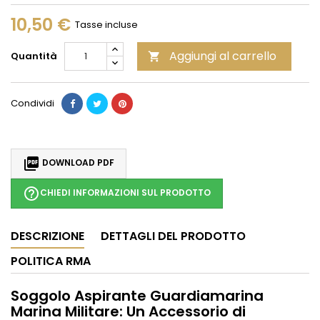
10,50 €
Tasse incluse
Aggiungi al carrello
Quantità

Condividi

DOWNLOAD PDF
help_outline
CHIEDI INFORMAZIONI SUL PRODOTTO
DESCRIZIONE
DETTAGLI DEL PRODOTTO
POLITICA RMA
Soggolo Aspirante Guardiamarina
Marina Militare: Un Accessorio di