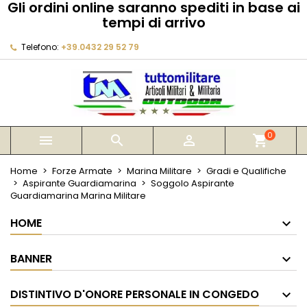
Gli ordini online saranno spediti in base ai
×
×
×
tempi di arrivo
My wishlists
Crea lista dei desideri
Accedi
Telefono:
+39.0432 29 52 79
Create new list
add_circle_outline
Devi avere effettuato l'accesso per salvare dei
Nome lista dei desideri
prodotti nella tua lista dei desideri.
Annulla
Accedi
Annulla
Crea lista dei desideri
0



shopping_cart
Home
Forze Armate
Marina Militare
Gradi e Qualifiche
Aspirante Guardiamarina
Soggolo Aspirante
Guardiamarina Marina Militare
HOME
BANNER
DISTINTIVO D'ONORE PERSONALE IN CONGEDO