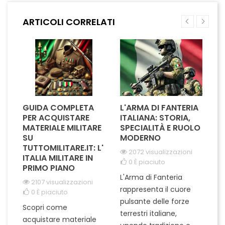
sistema a velcro, garantendo
offrono un'efficace barriera
una tenuta sicura e duratura.
contro l'acqua, mantenendo
ARTICOLI CORRELATI
Il suo colore blu intenso
asciutti e protetti. Ideali per
simboleggia la...
chi lavora in ambienti
marittimi, combinano
resistenza...
GUIDA COMPLETA
L'ARMA DI FANTERIA
A
PER ACQUISTARE
ITALIANA: STORIA,
T
MATERIALE MILITARE
SPECIALITÀ E RUOLO
V
SU
MODERNO
D
TUTTOMILITARE.IT: L'
2072 visualizzazioni
ITALIA MILITARE IN
0
È piaciuto
PRIMO PIANO
L'Arma di Fanteria
Le
2107 visualizzazioni
rappresenta il cuore
Er
0
È piaciuto
pulsante delle forze
ch
Scopri come
terrestri italiane,
le
acquistare materiale