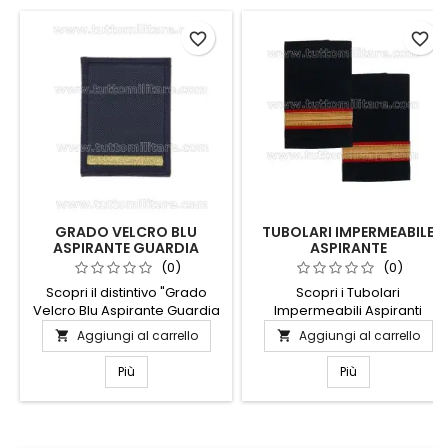
favorite_border
favorite_border
GRADO VELCRO BLU
TUBOLARI IMPERMEABILE
ASPIRANTE GUARDIA
ASPIRANTE
MARINA AGM
GUARDIAMARINA
(0)
(0)
COMMISSARIATO
Scopri il distintivo "Grado
Scopri i Tubolari
MARITTIMO
Velcro Blu Aspirante Guardia
Impermeabili Aspiranti
Marina AGM", un accessorio
Guardiamarina
Aggiungi al carrello
Aggiungi al carrello


essenziale per chi aspira a
Commissariato Marittimo,
solcare i mari con orgoglio e
progettati per garantire la
Più
Più
professionalità. Realizzato
massima protezione e
con materiali di alta qualità,
comfort in ogni condizione.
questo grado si applica
Realizzati con materiali di alta
facilmente grazie al pratico
qualità, questi tubolari