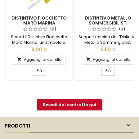
DISTINTIVO FIOCCHETTO
DISTINTIVO METALLO
MARÒ MARINA
SOMMERGIBILISTI
MARINAIO
(0)
(0)
Scopri il Distintivo Fiocchetto
Scopri il fascino del "Distintivo
Marò Marina, un simbolo di
Metallo Sommergibilisti
eleganza e tradizione.
Marinaio", un simbolo di
8,00 €
6,50 €
Realizzato con materiali di
orgoglio e tradizione
alta qualità, questo distintivo
marinaresca. Realizzato con
Aggiungi al carrello
Aggiungi al carrello


rappresenta l'orgoglio e la
materiali di alta qualità,
dedizione dei marò della
questo distintivo cattura
Più
Più
Marina. Il suo design raffinato
l'essenza dell'avventura
e dettagliato lo rende
subacquea e del coraggio. Il
perfetto per chi desidera
suo design dettagliato e
portare con sé un pezzo di
raffinato rende omaggio ai
storia e onore. Ideale per
valorosi sommergibilisti,
collezionisti o come regalo...
perfetto per collezionisti e...
Recedi dal contratto qui

PRODOTTI