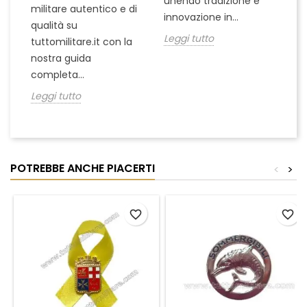
unendo tradizione e
na
militare autentico e di
innovazione in...
Le
qualità su
Leggi tutto
tuttomilitare.it con la
nostra guida
completa...
Leggi tutto
POTREBBE ANCHE PIACERTI
<
>
favorite_border
favorite_border