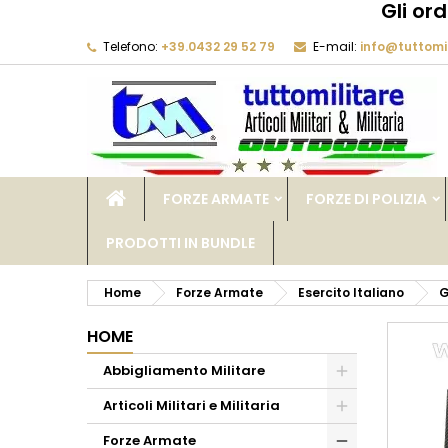
Gli or
Telefono:
+39.0432 29 52 79
E-mail:
info@tuttomil
M
C
A
add_circle_outline
De
No
dei
FORZE ARMATE
FORZE DI POLIZIA
PRODOTTI IN BUNDLE
Home
Forze Armate
Esercito Italiano
G
HOME
Abbigliamento Militare
Articoli Militari e Militaria
Forze Armate