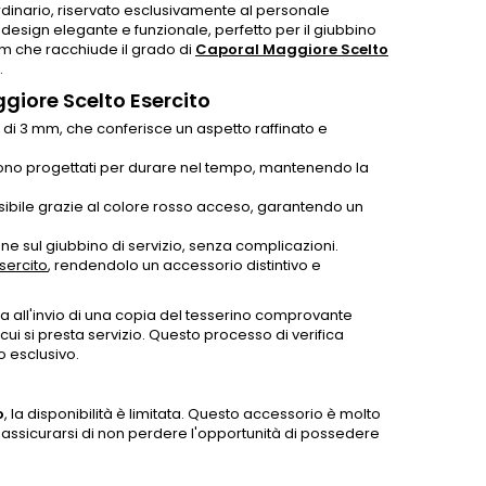
dinario, riservato esclusivamente al personale
un design elegante e funzionale, perfetto per il giubbino
 mm che racchiude il grado di
Caporal Maggiore Scelto
.
ggiore Scelto Esercito
di 3 mm, che conferisce un aspetto raffinato e
i sono progettati per durare nel tempo, mantenendo la
ibile grazie al colore rosso acceso, garantendo un
e sul giubbino di servizio, senza complicazioni.
sercito
, rendendolo un accessorio distintivo e
a all'invio di una copia del tesserino comprovante
ui si presta servizio. Questo processo di verifica
o esclusivo.
o
, la disponibilità è limitata. Questo accessorio è molto
er assicurarsi di non perdere l'opportunità di possedere