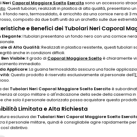
i Neri
Caporal Maggiore Scelto
Esercito
sono un accessorio straor
ito
. Questi tubolari, realizzati in plastica di alta qualità, presentano 
io. Il fondo nero, termosaldato, è arricchito da una cornice nera di 3
 rosso, composto da due baffi uniti da un archetto sulle due estremità
eristiche e Benefici dei Tubolari Neri Caporal Ma
 Elegante:
I tubolari presentano un fondo nero con una cornice nera 
sionale.
ale di Alta Qualità:
Realizzati in plastica resistente, questi tubolar
tegrità anche in condizioni difficili.
Ben Visibile:
Il grado di
Caporal Maggiore Scelto
è chiaramente vis
scimento immediato.
 da Applicare:
La guaina termosaldata assicura una facile applicazion
vità:
Questo prodotto è riservato esclusivamente al personale dell'
E
ioso.
a dei
Tubolari Neri Caporal Maggiore Scelto Esercito
è subordinat
nenza al corpo militare o all'indicazione della sede della caserma in c
e che solo il personale autorizzato possa acquistare questo prodott
ibilità Limitata e Alta Richiesta
atura esclusiva dei
Tubolari Neri Caporal Maggiore Scelto Esercit
 tra il personale militare, quindi è consigliabile agire rapidamente p
così distintivo.