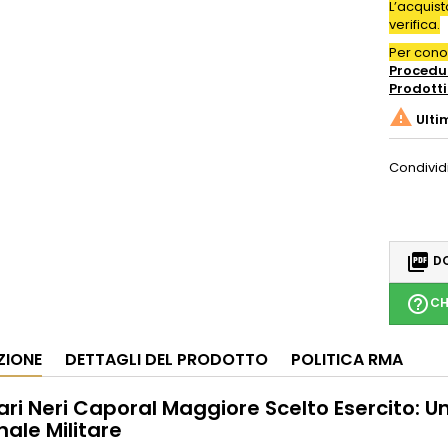
L’acquis
verifica.
Per con
Procedur
Prodotti

Ulti
Condivid

DO
help_outline
CH
ZIONE
DETTAGLI DEL PRODOTTO
POLITICA RMA
ri Neri Caporal Maggiore Scelto Esercito: Un
ale Militare