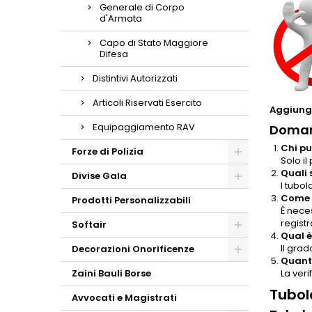
Generale di Corpo
d'Armata
Capo di Stato Maggiore
Difesa
Distintivi Autorizzati
Articoli Riservati Esercito
Aggiungi
Equipaggiamento RAV
Doman
Chi pu
Forze di Polizia
Solo i
Quali 
Divise Gala
I tubol
Come p
Prodotti Personalizzabili
È neces
registr
Softair
Qual è
Il grad
Decorazioni Onorificenze
Quanto
Zaini Bauli Borse
La ver
Tubol
Avvocati e Magistrati