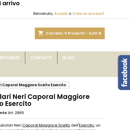
 arrivo
×
×
×
Benvenuto,
Accedi
o
Crea un account
sta
shopping_cart
Carrello:
0
Prodotti - 0,00 €
i
IFICENZE
CONTATTI
BLOG
i
ri Caporal Maggiore Scelto Esercito
lari Neri Caporal Maggiore
o Esercito
ento
Art. 2865
Tubolari Neri
Caporal Maggiore Scelto
dell'
Esercito
, un