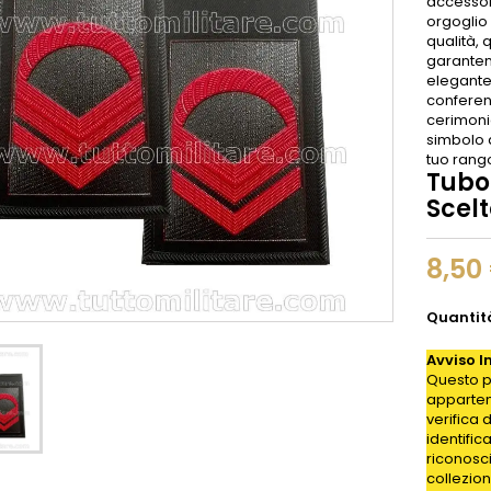
accessor
orgoglio 
qualità, 
garanten
elegante
conferend
cerimon
simbolo d
tuo rango
Tubo
Scelt
8,50
Quantit
Avviso I
Questo p
appartene
verifica 
identific
riconosc
collezion