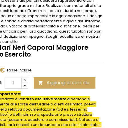
io essenziale per chi desidera rappresentare con
il proprio grado militare. Realizzati con materiali di alta
questi tubolari offrono resistenza e durata nel tempo,
do un aspetto impeccabile in ogni occasione. Il design
 e sobrio si adatta perfettamente a qualsiasi uniforme,
o un tocco di professionalità e distinzione. Ideali per
ie
ufficiali
o per l'uso quotidiano, questi tubolari sono un
i dedizione e impegno. Scegli l'eccellenza e mostra il
 con stile.
lari Neri Caporal Maggiore
o Esercito
 €
Tasse incluse
Aggiungi al carrello
à

mportante:
rodotto è venduto
esclusivamente
a personale
nte alle Forze dell’Ordine o a enti assimilati, previa
della relativa documentazione (ad es. tesserino
ativo) o dell’indirizzo di spedizione presso strutture
iute (caserme, questure o commissariati). Nel caso di
isti, sarà richiesto un documento che attesti tale status.