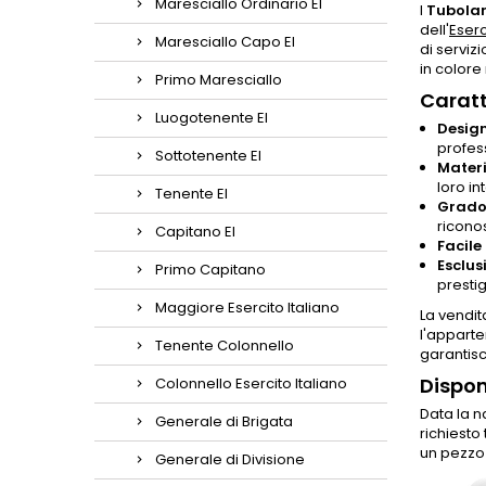
Maresciallo Ordinario EI
I
Tubolar
dell'
Eserc
Maresciallo Capo EI
di serviz
in colore
Primo Maresciallo
Caratt
Luogotenente EI
Design
profes
Sottotenente EI
Materi
loro in
Tenente EI
Grado 
ricono
Capitano EI
Facile
Esclusi
Primo Capitano
prestig
Maggiore Esercito Italiano
La vendit
l'apparte
Tenente Colonnello
garantisc
Dispon
Colonnello Esercito Italiano
Data la n
Generale di Brigata
richiesto
un pezzo 
Generale di Divisione