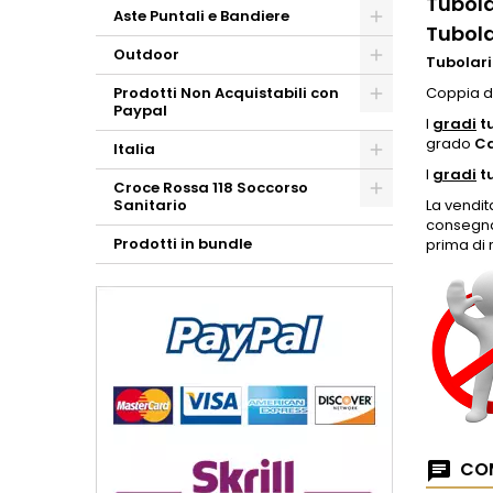
Tubola
Aste Puntali e Bandiere
Tubola
Outdoor
Tubolari
Prodotti Non Acquistabili con
Coppia d
Paypal
I
gradi
tu
grado
Ca
Italia
I
gradi
tu
Croce Rossa 118 Soccorso
Sanitario
La vendit
consegna,
Prodotti in bundle
prima di r
COM