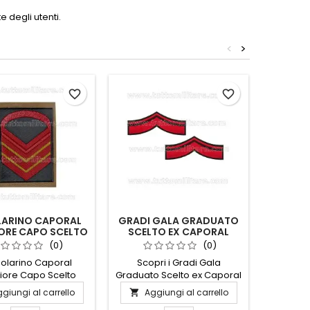
 degli utenti.
<
>
favorite_border
favorite_border
ARINO CAPORAL
GRADI GALA GRADUATO
TUBOLA
RE CAPO SCELTO
SCELTO EX CAPORAL
CA
ESERCITO
MAGGIORE SCELTO
(0)
(0)
ubolarino Caporal
Scopri i Gradi Gala
Il Tub
ore Capo Scelto
Graduato Scelto ex Caporal
Capo
o è un distintivo di
Maggiore Scelto, un
access
giungi al carrello
Aggiungi al carrello
Ag


tigio, simbolo di
accessorio distintivo che
funziona