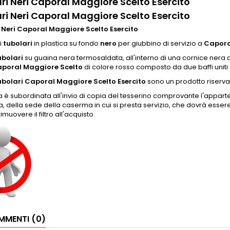
ri Neri Caporal Maggiore Scelto Esercito
ri Neri Caporal Maggiore Scelto Esercito
 Neri Caporal Maggiore Scelto Esercito
i
tubolari
in plastica su fondo
nero
per giubbino di servizio a
Capora
bolari
su guaina nera termosaldata, all'interno di una cornice nera di
poral Maggiore Scelto
di colore rosso composto da due baffi uniti 
bolari Caporal Maggiore Scelto Esercito
sono un prodotto riservat
a è subordinata all'invio di copia del tesserino comprovante l'appart
 della sede della caserma in cui si presta servizio, che dovrà essere 
imuovere il filtro all'acquisto.
MENTI (0)