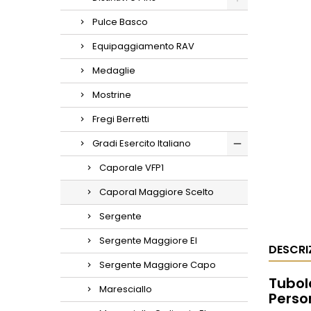
Pulce Basco
Equipaggiamento RAV
Medaglie
Mostrine
Fregi Berretti
Gradi Esercito Italiano
Caporale VFP1
Caporal Maggiore Scelto
Sergente
Sergente Maggiore EI
DESCRI
Sergente Maggiore Capo
Tubola
Maresciallo
Person