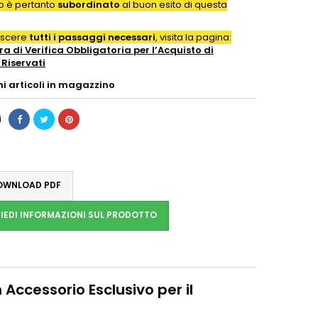
to è pertanto
subordinato
al buon esito di questa
oscere
tutti i passaggi necessari
, visita la pagina:
a di Verifica Obbligatoria per l’Acquisto di
Riservati
mi articoli in magazzino
i
WNLOAD PDF
IEDI INFORMAZIONI SUL PRODOTTO
 Accessorio Esclusivo per il