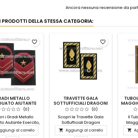
Ancora nessuna recensione da parte
RI PRODOTTI DELLA STESSA CATEGORIA:
favorite_border
favorite_border
RADI METALLO
TRAVETTE GALA
TUBOL
UATO AIUTANTE
SOTTUFFICIALI DRAGONI
MAGGIO
ESERCITO
CAVALLERIA
(0)
(0)
ri i Gradi Metallo
Scopri le Travette Gala
Il T
o Aiutante Esercito,
Sottufficiali Dragoni
Maggi
essorio essenziale
Cavalleria, un accessorio
Esercit
ggiungi al carrello
Aggiungi al carrello
Ag


r chi desidera
distintivo che unisce
pres