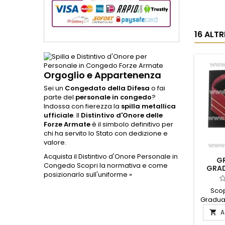
16 ALT
Orgoglio e Appartenenza
Sei un
Congedato della Difesa
o fai
parte del
personale in congedo
?
Indossa con fierezza la
spilla metallica
ufficiale
. Il
Distintivo d'Onore delle
Forze Armate
è il simbolo definitivo per
chi ha servito lo Stato con dedizione e
valore.
Acquista il Distintivo d'Onore Personale in
G
Congedo
Scopri la normativa e come
GRAD
posizionarlo sull'uniforme »
Scop
Graduat
un acc
A

pe