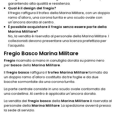
garantendo alta qualità e resistenza.
Qual è il design del fregio?
Il fregio raffigura il trofeo della Marina Militare, con un doppio
ramo d'alloro, una corona turrita e uno scudo ovale con
un'ancora dorata al centro.
È possibile acquistare il fregio senza essere parte della
Marina Militare?
No, la vendita è riservata al personale della Marina Militare. I
collezionisti devono presentare una licenza prefettizia per
l'acquisto.
Fregio Basco Marina Militare
Fregio
ricamato a mano in canutiglia dorata su panno nero
per
basco
della
Marina Militare
.
Il
fregio basco
raffigura il
trofeo Marina Militare
formato da
un doppio ramo d'alloro costituito da tre foglie e da due
bacche sormontate da una corona turrita.
La parte centrale consiste in uno scudo ovale contornato da
una cordellina. Al centro è applicata un'ancora dorata.
La vendita del
fregio basco
della
Marina Militare
è riservata al
personale della
Marina Militare
. La spedizione avverrà presso
la sede di servizio.