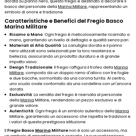
dorata su panno nero, questo fregio è destinato a decorare il
basco del personale della
Marina Militare
, rappresentando un
simbolo di onore e tradizione.
Caratteristiche e Benefici del Fregio Basco
Marina Militare
Ricamo a Mano
: Ogni fregio è meticolosamente ricamato a
mano, garantendo un livello di dettaglio e qualità senza pari.
Materiali di Alta Qualità
: La canutiglia dorata e il panno
nero utilizzati sono selezionati per la loro resistenza e
bellezza, assicurando un prodotto duraturo e di grande
impatto visivo.
Design Tradizionale
: Il fregio raffigura il trofeo della
Marina
Militare
, composto da un doppio ramo d'alloro con tre foglie
e due bacche, sormontato da una corona turrita. Al centro,
uno scudo ovale contornato da una cordellina con un'ancora
dorata.
Esclusività
: La vendita del fregio è riservata al personale
della
Marina
Militare, rendendolo un pezzo esclusivo e di
grande valore.
Autenticità
: Ogni fregio è un simbolo autentico della
Marina
Militare, garantendo un accessorio che rispetta le tradizioni e
i valori di questa prestigiosa istituzione.
Il
Fregio Basco
Marina
Militare
non è solo un accessorio, ma
un simbolo di appartenenza e orgoglio. La sua realizzazione