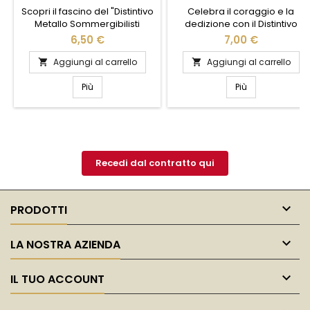
Scopri il fascino del "Distintivo
Celebra il coraggio e la
Metallo Sommergibilisti
dedizione con il Distintivo
Marinaio", un simbolo di
Metallo Sommergibili 3 anni
6,50 €
7,00 €
orgoglio e tradizione
della Marina Militare. Questo
marinaresca. Realizzato con
distintivo, realizzato con
Aggiungi al carrello
Aggiungi al carrello


materiali di alta qualità,
materiali di alta qualità,
questo distintivo cattura
rappresenta un simbolo di
Più
Più
l'essenza dell'avventura
onore e impegno per chi ha
subacquea e del coraggio. Il
servito con distinzione a
suo design dettagliato e
bordo dei sommergibili. Il
raffinato rende omaggio ai
design elegante e
valorosi sommergibilisti,
dettagliato riflette la
perfetto per collezionisti e...
tradizione e l'orgoglio della
Recedi dal contratto qui
Marina...

PRODOTTI

LA NOSTRA AZIENDA

IL TUO ACCOUNT