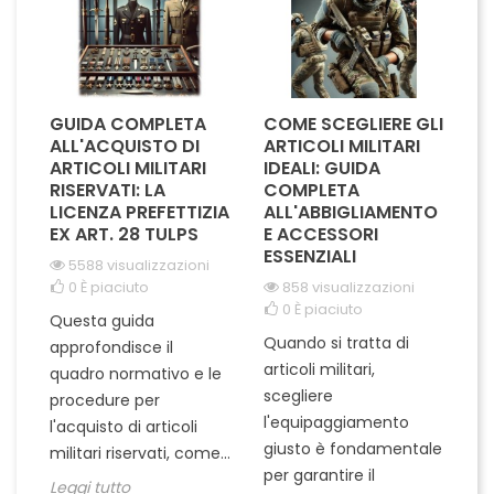
GUIDA COMPLETA
COME SCEGLIERE GLI
G
ALL'ACQUISTO DI
ARTICOLI MILITARI
P
LI
ARTICOLI MILITARI
IDEALI: GUIDA
M
RISERVATI: LA
COMPLETA
S
?
LICENZA PREFETTIZIA
ALL'ABBIGLIAMENTO
T
EX ART. 28 TULPS
E ACCESSORI
I
ESSENZIALI
P
5588 visualizzazioni
0
È piaciuto
858 visualizzazioni
0
È piaciuto
Questa guida
Quando si tratta di
S
approfondisce il
articoli militari,
ac
quadro normativo e le
oni
scegliere
mi
procedure per
o
l'equipaggiamento
qu
l'acquisto di articoli
giusto è fondamentale
tu
militari riservati, come...
per garantire il
no
Leggi tutto