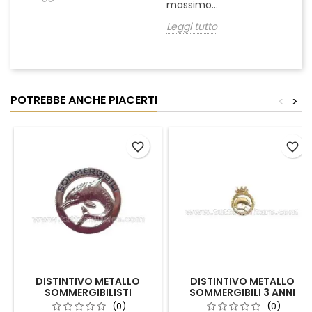
massimo...
co
Leggi tutto
Le
POTREBBE ANCHE PIACERTI
<
>
favorite_border
favorite_border
DISTINTIVO METALLO
DISTINTIVO METALLO
SOMMERGIBILISTI
SOMMERGIBILI 3 ANNI
MARINAIO
MARINA MILITARE
(0)
(0)