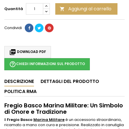
Aggiungi al carrello
Quantità

Condividi

DOWNLOAD PDF
help_outline
CHIEDI INFORMAZIONI SUL PRODOTTO
DESCRIZIONE
DETTAGLI DEL PRODOTTO
POLITICA RMA
Fregio Basco Marina Militare: Un Simbolo
di Onore e Tradizione
Il
Fregio Basco
Marina Militare
è un accessorio straordinario,
ricamato a mano con cura e precisione. Realizzato in canutiglia