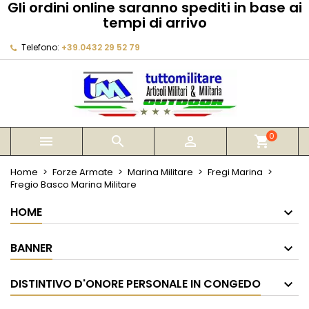
Gli ordini online saranno spediti in base ai
×
×
×
tempi di arrivo
My wishlists
Crea lista dei desideri
Accedi
Telefono:
+39.0432 29 52 79
Create new list
add_circle_outline
Devi avere effettuato l'accesso per salvare dei
Nome lista dei desideri
prodotti nella tua lista dei desideri.
Annulla
Accedi
Annulla
Crea lista dei desideri
0



shopping_cart
Home
Forze Armate
Marina Militare
Fregi Marina
Fregio Basco Marina Militare
HOME
BANNER
DISTINTIVO D'ONORE PERSONALE IN CONGEDO