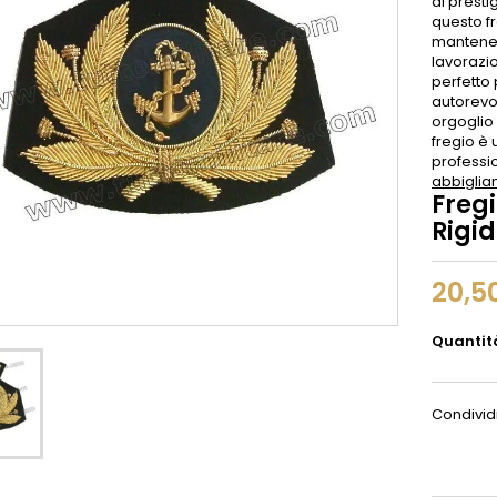
di presti
questo fr
mantenend
lavorazio
perfetto
autorevo
orgoglio
fregio è
professio
abbigli
Fregi
Rigi
20,5
Quantit
Condivid