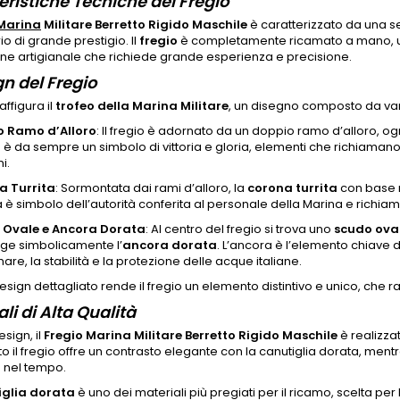
eristiche Tecniche del Fregio
Marina
Militare Berretto Rigido Maschile
è caratterizzato da una ser
o di grande prestigio. Il
fregio
è completamente ricamato a mano, uti
ne artigianale che richiede grande esperienza e precisione.
gn del Fregio
affigura il
trofeo della Marina Militare
, un disegno composto da vari
o Ramo d’Alloro
: Il fregio è adornato da un doppio ramo d’alloro, og
o è da sempre un simbolo di vittoria e gloria, elementi che richiaman
i.
a Turrita
: Sormontata dai rami d’alloro, la
corona turrita
con base r
è simbolo dell’autorità conferita al personale della Marina e richiama l
 Ovale e Ancora Dorata
: Al centro del fregio si trova uno
scudo ova
ge simbolicamente l’
ancora dorata
. L’ancora è l’elemento chiave 
mare, la stabilità e la protezione delle acque italiane.
sign dettagliato rende il fregio un elemento distintivo e unico, che 
li di Alta Qualità
esign, il
Fregio Marina Militare Berretto Rigido Maschile
è realizzat
o il fregio offre un contrasto elegante con la canutiglia dorata, mentre
à nel tempo.
iglia dorata
è uno dei materiali più pregiati per il ricamo, scelta pe