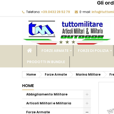
Gli or
Telefono:
+39.0432 29 52 79
E-mail:
info@tuttomil
M
C
A
add_circle_outline
De
No
dei
FORZE ARMATE
FORZE DI POLIZIA
PRODOTTI IN BUNDLE
Home
Forze Armate
Marina Militare
Fr
HOME
Abbigliamento Militare
Articoli Militari e Militaria
Forze Armate