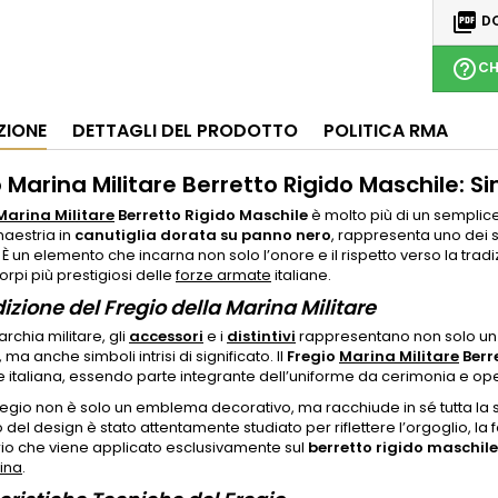

DO
help_outline
CH
ZIONE
DETTAGLI DEL PRODOTTO
POLITICA RMA
 Marina Militare Berretto Rigido Maschile: S
Marina Militare
Berretto Rigido Maschile
è molto più di un semplic
aestria in
canutiglia dorata su panno nero
, rappresenta uno dei 
. È un elemento che incarna non solo l’onore e il rispetto verso la tra
orpi più prestigiosi delle
forze armate
italiane.
izione del Fregio della Marina Militare
archia militare, gli
accessori
e i
distintivi
rappresentano non solo un
 ma anche simboli intrisi di significato. Il
Fregio
Marina Militare
Berr
e italiana, essendo parte integrante dell’uniforme da cerimonia e ope
egio non è solo un emblema decorativo, ma racchiude in sé tutta la sto
del design è stato attentamente studiato per riflettere l’orgoglio, la f
io che viene applicato esclusivamente sul
berretto rigido maschile
ina
.