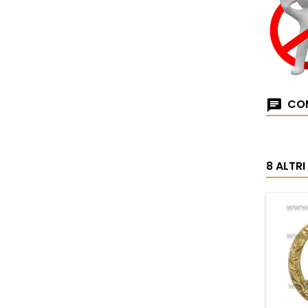
COM
8 ALTR