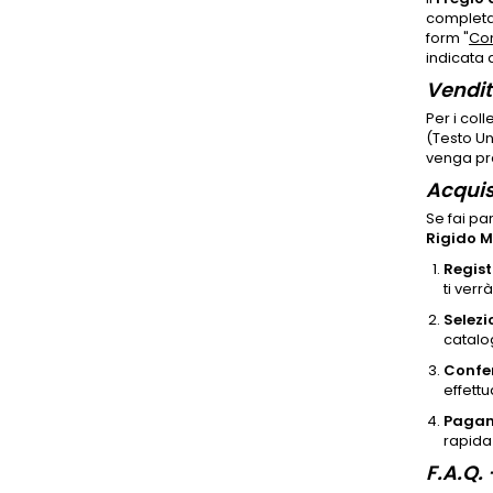
completar
form "
Con
indicata 
Vendita
Per i coll
(Testo Un
venga pre
Acquis
Se fai pa
Rigido M
Regist
ti verr
Selezi
catalog
Confe
effettu
Pagam
rapida 
F.A.Q.