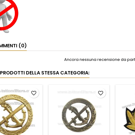
MENTI (0)
Ancora nessuna recensione da parte
I PRODOTTI DELLA STESSA CATEGORIA:
favorite_border
favorite_border