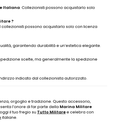
e Italiana
. Collezionisti possono acquistarlo solo
itare ?
. I collezionisti possono acquistarlo solo con licenza
ualità, garantendo durabilità e un’estetica elegante.
i spedizione scelte, ma generalmente la spedizione
indirizzo indicato dal collezionista autorizzato.
nza, orgoglio e tradizione. Questo accessorio,
senta l’onore di far parte della
Marina Militare
ggi il tuo fregio su
Tutto Militare
e celebra con
e
italiane.