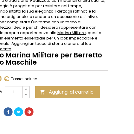
gio e tradizione. Realizzato con materiali di alta qualità,
egio è progettato per resistere nel tempo,
o intatta la sua eleganza. I dettagli raffinati e la
ne artigianale lo rendono un accessorio distintivo,
 per completare l'uniforme con un tocco di
lezza. Ideale per chi desidera rappresentare con
 la propria appartenenza alla
Marina Militare
, questo
 un elemento essenziale per un look impeccabile e
nale. Aggiungi un tocco di storia e onore al tuo
amento
.
o Marina Militare per Berretto
do Maschile
0 €
Tasse incluse
Aggiungi al carrello
à

i