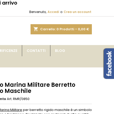
 arrivo
×
×
×
Benvenuto,
Accedi
o
Crea un account
sta
shopping_cart
Carrello:
0
Prodotti - 0,00 €
i
IFICENZE
CONTATTI
BLOG
i
o Marina Militare Berretto
do Maschile
ento
Art. RMR/0850
arina Militare
per berretto rigido maschile è un simbolo