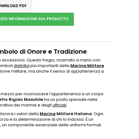
WNLOAD PDF
IEDI INFORMAZIONI SUL PRODOTTO
imbolo di Onore e Tradizione
e accessorio. Questo fregio, ricamato a mano con
simboli
distintivi
più importanti della
Marina Militare
dizione militare, ma anche il senso di appartenenza a
 mezzo per riconoscere l'appartenenza a un corpo
etto Rigido Maschile
ha un posto speciale nella
rativa dei marinai e degli
ufficiali
.
ria e i valori della
Marina
Militare Italiana
. Ogni
orza e la determinazione di chi lo indossa. È un
, un componente essenziale delle uniformi formali