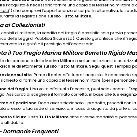
e l’acquisto è necessario fornire una copia del tesserino militare o di
tatti
") che comprovi l’appartenenza al corpo. In alternativa, la spedi
durante la registrazione sul sito
Tutto Militare
.
 ai Collezionisti
ezionisti di militaria, la vendita del fregio è possibile solo previa pre
ico delle Leggi di Pubblica Sicurezza). Questo garantisce che il fregio 
servata la dignità e il prestigio dell’accessorio.
ta il Tuo Fregio Marina Militare Berretto Rigido Mas
rte del personale della Marina Militare o sei un collezionista autorizza
aschile
direttamente sul sito
Tutto Militare
. Segui questi semplici p
razione sul sito
: Prima di poter effettuare l’acquisto, è necessario reg
à richiesto di fornire una copia del tesserino militare (per il personale at
one del fregio
: Una volta effettuato l’accesso, puoi selezionare il
Freg
o. Assicurati di scegliere il formato corretto, in base alle tue esigenz
rma e Spedizione
: Dopo aver selezionato il prodotto, procedi con la
ata presso la tua sede di servizio, o, in caso di acquisto da parte di coll
ento Sicuro
: Il sito
Tutto Militare
offre diverse modalità di pagame
e affidabile.
 - Domande Frequenti