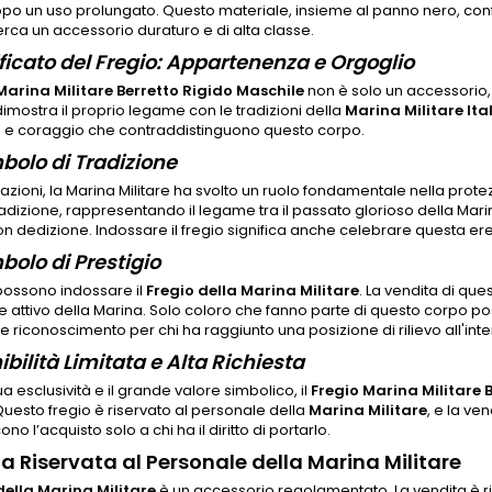
o un uso prolungato. Questo materiale, insieme al panno nero, confe
erca un accessorio duraturo e di alta classe.
nificato del Fregio: Appartenenza e Orgoglio
Marina Militare Berretto Rigido Maschile
non è solo un accessorio,
imostra il proprio legame con le tradizioni della
Marina Militare Ita
a e coraggio che contraddistinguono questo corpo.
bolo di Tradizione
zioni, la Marina Militare ha svolto un ruolo fondamentale nella protezio
adizione, rappresentando il legame tra il passato glorioso della Mari
on dedizione. Indossare il fregio significa anche celebrare questa eredi
bolo di Prestigio
 possono indossare il
Fregio della Marina Militare
. La vendita di que
 attivo della Marina. Solo coloro che fanno parte di questo corpo p
 e riconoscimento per chi ha raggiunto una posizione di rilievo all'int
bilità Limitata e Alta Richiesta
ua esclusività e il grande valore simbolico, il
Fregio Marina Militare 
 Questo fregio è riservato al personale della
Marina Militare
, e la ve
no l’acquisto solo a chi ha il diritto di portarlo.
a Riservata al Personale della Marina Militare
della Marina Militare
è un accessorio regolamentato. La vendita è ri