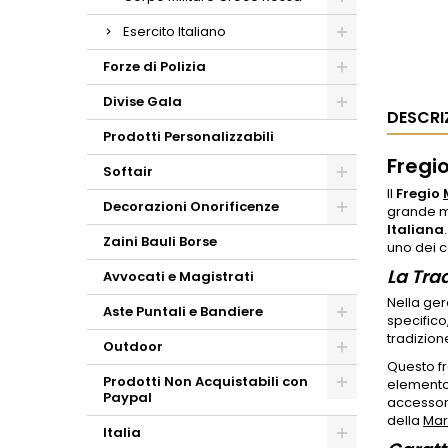
Esercito Italiano
Forze di Polizia
Divise Gala
DESCRI
Prodotti Personalizzabili
Fregio
Softair
Il
Fregio
Decorazioni Onorificenze
grande m
Italiana
Zaini Bauli Borse
uno dei c
La Trad
Avvocati e Magistrati
Nella ger
Aste Puntali e Bandiere
specifico,
tradizion
Outdoor
Questo fr
Prodotti Non Acquistabili con
elemento 
Paypal
accessor
della
Mar
Italia