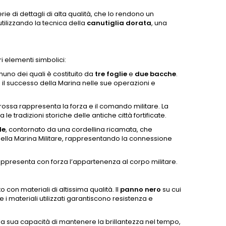
ie di dettagli di alta qualità, che lo rendono un
lizzando la tecnica della
canutiglia dorata
, una
 elementi simbolici:
nuno dei quali è costituito da
tre foglie
e
due bacche
.
o il successo della Marina nelle sue operazioni e
ossa rappresenta la forza e il comando militare. La
e tradizioni storiche delle antiche città fortificate.
le
, contornato da una cordellina ricamata, che
della Marina Militare, rappresentando la connessione
rappresenta con forza l’appartenenza al corpo militare.
o con materiali di altissima qualità. Il
panno nero
su cui
 i materiali utilizzati garantiscono resistenza e
r la sua capacità di mantenere la brillantezza nel tempo,