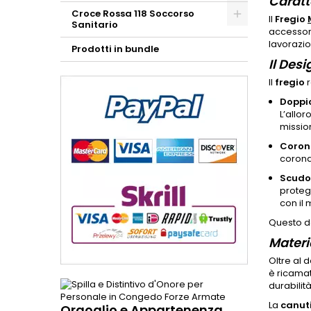
Caratt
Croce Rossa 118 Soccorso
Il
Fregio
Sanitario
accessori
lavorazio
Prodotti in bundle
Il Desi
Il
fregio
r
Doppi
L’allor
mission
Coron
corona 
Scudo
proteg
con il 
Questo de
Materia
Oltre al d
è ricamat
durabilit
La
canut
Orgoglio e Appartenenza