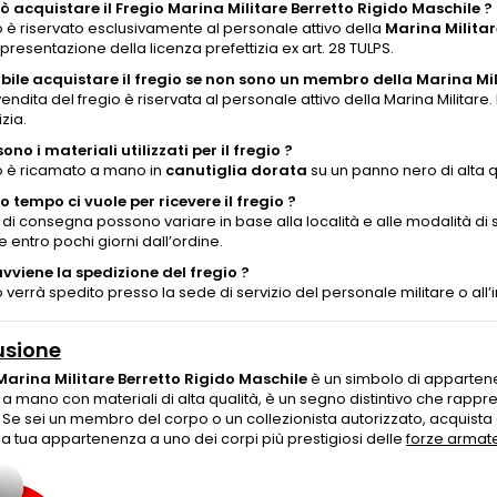
ò acquistare il Fregio Marina Militare Berretto Rigido Maschile ?
io è riservato esclusivamente al personale attivo della
Marina Militar
presentazione della licenza prefettizia ex art. 28 TULPS.
ibile acquistare il fregio se non sono un membro della Marina Mil
vendita del fregio è riservata al personale attivo della Marina Militare
izia.
ono i materiali utilizzati per il fregio ?
gio è ricamato a mano in
canutiglia dorata
su un panno nero di alta q
 tempo ci vuole per ricevere il fregio ?
i di consegna possono variare in base alla località e alle modalità d
 entro pochi giorni dall’ordine.
vviene la spedizione del fregio ?
io verrà spedito presso la sede di servizio del personale militare o all’
usione
Marina Militare Berretto Rigido Maschile
è un simbolo di appartene
a mano con materiali di alta qualità, è un segno distintivo che rappre
. Se sei un membro del corpo o un collezionista autorizzato, acquista o
la tua appartenenza a uno dei corpi più prestigiosi delle
forze armat