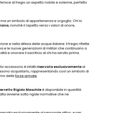
risce al fregio un aspetto nobile e solenne, perfetto
 ma un simbolo di appartenenza e orgoglio. Chi lo
liana
, nonché il rispetto verso i valori di onore,
ne e nella difesa delle acque italiane. Il fregio riflette
na e le nuove generazioni di militari che continuano a
tà e onorare il sacrificio di chi ha servito prima.
sto accessorio è infatti
riservata esclusivamente
al
ossono acquistarlo, rappresentando così un simbolo di
erno delle
forze armate
.
Berretto Rigido Maschile
è disponibile in quantità
ndita avviene sotto rigide normative che ne
servata esclusivamente al personale attivo, e per