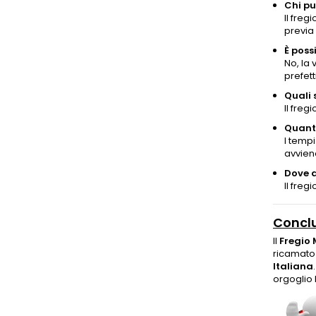
Chi pu
Il freg
previa 
È poss
No, la 
prefett
Quali s
Il fre
Quanto
I temp
avviene
Dove a
Il freg
Concl
Il
Fregio 
ricamato 
Italiana
orgoglio 