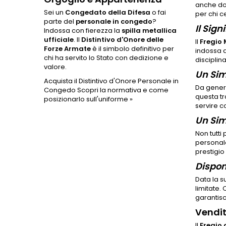
anche dop
Sei un
Congedato della Difesa
o fai
per chi c
parte del
personale in congedo
?
Il Sig
Indossa con fierezza la
spilla metallica
ufficiale
. Il
Distintivo d'Onore delle
Il
Fregio 
Forze Armate
è il simbolo definitivo per
indossa d
chi ha servito lo Stato con dedizione e
disciplin
valore.
Un Sim
Acquista il Distintivo d'Onore Personale in
Da genera
Congedo
Scopri la normativa e come
questa tr
posizionarlo sull'uniforme »
servire c
Un Sim
Non tutti
personale
prestigio
Disponi
Data la s
limitate.
garantisco
Vendit
Il
Fregio 