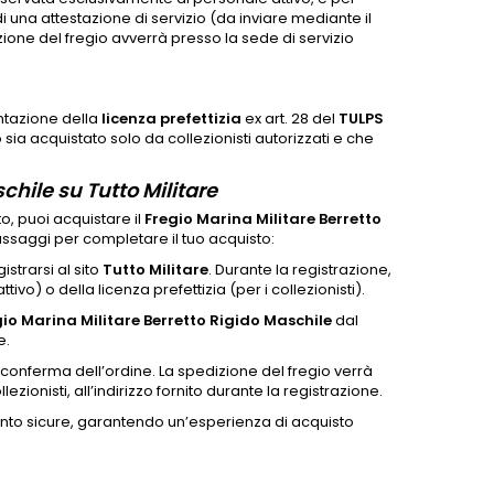
 una attestazione di servizio (da inviare mediante il
zione del fregio avverrà presso la sede di servizio
sentazione della
licenza prefettizia
ex art. 28 del
TULPS
sia acquistato solo da collezionisti autorizzati e che
chile su Tutto Militare
to, puoi acquistare il
Fregio Marina Militare Berretto
assaggi per completare il tuo acquisto:
istrarsi al sito
Tutto Militare
. Durante la registrazione,
tivo) o della licenza prefettizia (per i collezionisti).
io Marina Militare Berretto Rigido Maschile
dal
e.
 conferma dell’ordine. La spedizione del fregio verrà
ezionisti, all’indirizzo fornito durante la registrazione.
nto sicure, garantendo un’esperienza di acquisto