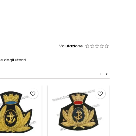
Valutazione
 degli utenti.
<
>
favorite_border
favorite_border