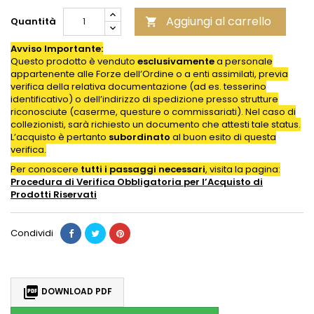
Aggiungi al carrello
Quantità

Avviso Importante:
Questo prodotto è venduto
esclusivamente
a personale
appartenente alle Forze dell’Ordine o a enti assimilati, previa
verifica della relativa documentazione (ad es. tesserino
identificativo) o dell’indirizzo di spedizione presso strutture
riconosciute (caserme, questure o commissariati). Nel caso di
collezionisti, sarà richiesto un documento che attesti tale status.
L’acquisto è pertanto
subordinato
al buon esito di questa
verifica.
Per conoscere
tutti i passaggi necessari
, visita la pagina:
Procedura di Verifica Obbligatoria per l’Acquisto di
Prodotti
Riservati
Condividi

DOWNLOAD PDF