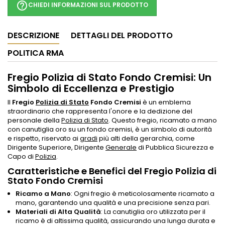
help_outline
CHIEDI INFORMAZIONI SUL PRODOTTO
DESCRIZIONE
DETTAGLI DEL PRODOTTO
POLITICA RMA
Fregio Polizia di Stato Fondo Cremisi: Un
Simbolo di Eccellenza e Prestigio
Il
Fregio
Polizia di Stato
Fondo Cremisi
è un emblema
straordinario che rappresenta l'onore e la dedizione del
personale della
Polizia di Stato
. Questo fregio, ricamato a mano
con canutiglia oro su un fondo cremisi, è un simbolo di autorità
e rispetto, riservato ai
gradi
più alti della gerarchia, come
Dirigente Superiore, Dirigente
Generale
di Pubblica Sicurezza e
Capo di
Polizia
.
Caratteristiche e Benefici del Fregio Polizia di
Stato Fondo Cremisi
Ricamo a Mano
: Ogni fregio è meticolosamente ricamato a
mano, garantendo una qualità e una precisione senza pari.
Materiali di Alta Qualità
: La canutiglia oro utilizzata per il
ricamo è di altissima qualità, assicurando una lunga durata e