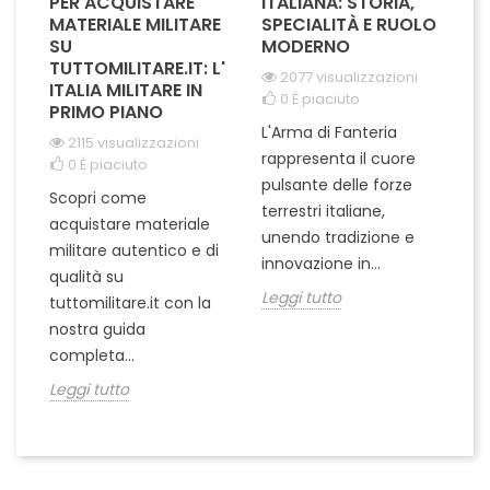
PER ACQUISTARE
ITALIANA: STORIA,
T
MATERIALE MILITARE
SPECIALITÀ E RUOLO
V
SU
MODERNO
D
TUTTOMILITARE.IT: L'
2077 visualizzazioni
ITALIA MILITARE IN
0
È piaciuto
PRIMO PIANO
L'Arma di Fanteria
Le
2115 visualizzazioni
rappresenta il cuore
Er
0
È piaciuto
pulsante delle forze
ch
Scopri come
terrestri italiane,
le
acquistare materiale
unendo tradizione e
na
militare autentico e di
innovazione in...
Le
qualità su
Leggi tutto
tuttomilitare.it con la
nostra guida
completa...
Leggi tutto