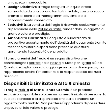
un aspetto impeccabile.
Design Distintivo
: Il fregio raffigura un'aquila eretta
sormontata da una corona turrita trimerlata, con uno scudo
cremisi al centro e il monogramma RI, simbolo di
riconoscimento immediato.
Esclusività
: La vendita del fregio è riservata esclusivamente
al personale della
Polizia di Stato
, rendendolo un oggetto di
grande valore e prestigio.
Autenticità Garantita
: L'acquisto è subordinato al
preventivo accertamento dell'identità dell'acquirente tramite
tesserino militare o spedizione presso la questura,
garantendo l'autenticità del prodotto.
Il
fondo cremisi
del fregio è un segno distintivo che
contrassegna i
berretti
della
Polizia
di Stato per i
gradi
più alti.
Questo dettaglio non solo aggiunge un tocco di eleganza, ma
rappresenta anche l'importanza e la responsabilità dei ruoli
associati.
Disponibilità Limitata e Alta Richiesta
Il
Fregio
Polizia
di Stato Fondo Cremisi
è un prodotto
esclusivo, disponibile solo per un numero limitato di persone. La
sua alta richiesta e la disponibilità limitata lo rendono un
oggetto molto ambito. Non perdere l'opportunità di possedere
un pezzo di tale valore e prestigio.