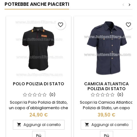
POTREBBE ANCHE PIACERTI
<
>
favorite_border
favorite_border
POLO POLIZIA DI STATO
CAMICIA ATLANTICA
POLIZIA DI STATO
(0)
(0)
Scopri la Polo Polizia di Stato,
Scopri la Camicia Atlantica
un capo d'abbigliamento che
Polizia di Stato, un capo
unisce stile e funzionalità.
d'abbigliamento che unisce
24,90 €
39,50 €
Realizzata con materiali di
stile e funzionalità. Realizzata
alta qualità, questa polo offre
con materiali di alta qualità,
Aggiungi al carrello
Aggiungi al carrello


comfort e resistenza, ideale
questa camicia offre comfort
per l'uso quotidiano. Il design
e resistenza, ideale per chi
Più
Più