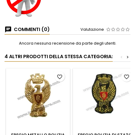
COMMENTI (0)
Valutazione
Ancora nessuna recensione da parte degli utenti.
4 ALTRI PRODOTTI DELLA STESSA CATEGORIA:
<
>
favorite_border
favorite_border
FREGIO METALLO POLIZIA
FREGIO POLIZIA DI STATO