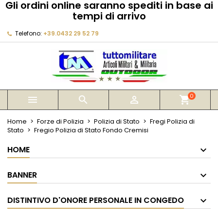
Gli ordini online saranno spediti in base ai
×
×
×
tempi di arrivo
My wishlists
Crea lista dei desideri
Accedi
Telefono:
+39.0432 29 52 79
Create new list
add_circle_outline
Devi avere effettuato l'accesso per salvare dei
Nome lista dei desideri
prodotti nella tua lista dei desideri.
Annulla
Accedi
Annulla
Crea lista dei desideri
0



shopping_cart
Home
Forze di Polizia
Polizia di Stato
Fregi Polizia di
Stato
Fregio Polizia di Stato Fondo Cremisi
HOME
BANNER
DISTINTIVO D'ONORE PERSONALE IN CONGEDO