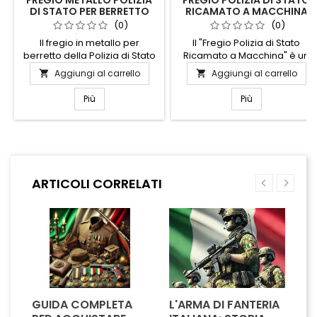
DI STATO PER BERRETTO
RICAMATO A MACCHINA
(0)
(0)
Il fregio in metallo per
Il "Fregio Polizia di Stato
berretto della Polizia di Stato
Ricamato a Macchina" è un
è un simbolo di prestigio e
simbolo di prestigio e
Aggiungi al carrello
Aggiungi al carrello


autorità. Realizzato con
professionalità. Realizzato
materiali di alta qualità,
con precisione artigianale,
Più
Più
questo distintivo riflette
questo fregio è perfetto per
l'impegno e la dedizione di
chi desidera un accessorio
chi serve con onore. Il design
distintivo e di alta qualità. Il
elegante e dettagliato lo
ricamo dettagliato cattura
rende un accessorio
l'essenza dell'autorità e
essenziale per completare
dell'onore, rendendolo
ARTICOLI CORRELATI
l'uniforme ufficiale,
ideale per uniformi o
conferendo un tocco di
collezioni personali.
professionalità e...
Resistente e...
GUIDA COMPLETA
L'ARMA DI FANTERIA
A