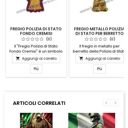
FREGIO POLIZIA DI STATO
FREGIO METALLO POLIZIA
FONDO CREMISI
DI STATO PER BERRETTO
(0)
(0)
Il "Fregio Polizia di Stato
Il fregio in metallo per
Fondo Cremisi" è un simbolo
berretto della Polizia di Stato
distintivo di prestigio e
è un simbolo di prestigio e
Aggiungi al carrello
Aggiungi al carrello


autorità. Realizzato con
autorità. Realizzato con
materiali di alta qualità,
materiali di alta qualità,
Più
Più
questo fregio presenta un
questo distintivo riflette
fondo cremisio che esalta i
l'impegno e la dedizione di
dettagli dorati, conferendo
chi serve con onore. Il design
un aspetto elegante e
elegante e dettagliato lo
professionale. Ideale per
rende un accessorio
collezionisti e appassionati,
essenziale per completare
ARTICOLI CORRELATI
rappresenta un omaggio alla
l'uniforme ufficiale,
dedizione e al servizio della...
conferendo un tocco di
professionalità e...