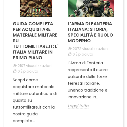
GUIDA COMPLETA
L'ARMA DI FANTERIA
A
PER ACQUISTARE
ITALIANA: STORIA,
T
MATERIALE MILITARE
SPECIALITÀ E RUOLO
V
SU
MODERNO
D
TUTTOMILITARE.IT: L'
2072 visualizzazioni
ITALIA MILITARE IN
0
È piaciuto
PRIMO PIANO
L'Arma di Fanteria
Le
2107 visualizzazioni
rappresenta il cuore
Er
0
È piaciuto
pulsante delle forze
ch
Scopri come
terrestri italiane,
le
acquistare materiale
unendo tradizione e
na
militare autentico e di
innovazione in...
Le
qualità su
Leggi tutto
tuttomilitare.it con la
nostra guida
completa...