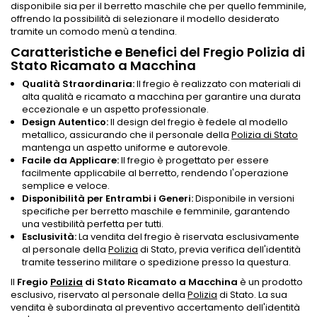
disponibile sia per il berretto maschile che per quello femminile,
offrendo la possibilità di selezionare il modello desiderato
tramite un comodo menù a tendina.
Caratteristiche e Benefici del Fregio Polizia di
Stato Ricamato a Macchina
Qualità Straordinaria:
Il fregio è realizzato con materiali di
alta qualità e ricamato a macchina per garantire una durata
eccezionale e un aspetto professionale.
Design Autentico:
Il design del fregio è fedele al modello
metallico, assicurando che il personale della
Polizia di Stato
mantenga un aspetto uniforme e autorevole.
Facile da Applicare:
Il fregio è progettato per essere
facilmente applicabile al berretto, rendendo l'operazione
semplice e veloce.
Disponibilità per Entrambi i Generi:
Disponibile in versioni
specifiche per berretto maschile e femminile, garantendo
una vestibilità perfetta per tutti.
Esclusività:
La vendita del fregio è riservata esclusivamente
al personale della
Polizia
di Stato, previa verifica dell'identità
tramite tesserino militare o spedizione presso la questura.
Il
Fregio
Polizia
di Stato Ricamato a Macchina
è un prodotto
esclusivo, riservato al personale della
Polizia
di Stato. La sua
vendita è subordinata al preventivo accertamento dell'identità