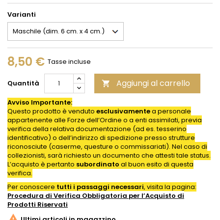
Varianti
8,50 €
Tasse incluse
Aggiungi al carrello
Quantità

Avviso Importante:
Questo prodotto è venduto
esclusivamente
a personale
appartenente alle Forze dell’Ordine o a enti assimilati, previa
verifica della relativa documentazione (ad es. tesserino
identificativo) o dell’indirizzo di spedizione presso strutture
riconosciute (caserme, questure o commissariati). Nel caso di
collezionisti, sarà richiesto un documento che attesti tale status.
L’acquisto è pertanto
subordinato
al buon esito di questa
verifica.
Per conoscere
tutti i passaggi necessari
, visita la pagina:
Procedura di Verifica Obbligatoria per l’Acquisto di
Prodotti
Riservati

Ultimi articoli in magazzino