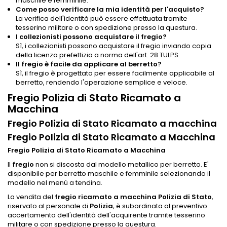
maschile e femminile.
Come posso verificare la mia identità per l'acquisto?
La verifica dell'identità può essere effettuata tramite
tesserino militare o con spedizione presso la questura.
I collezionisti possono acquistare il fregio?
Sì, i collezionisti possono acquistare il fregio inviando copia
della licenza prefettizia a norma dell'art. 28 TULPS.
Il fregio è facile da applicare al berretto?
Sì, il fregio è progettato per essere facilmente applicabile al
berretto, rendendo l'operazione semplice e veloce.
Fregio Polizia di Stato Ricamato a
Macchina
Fregio Polizia di Stato Ricamato a macchina
Fregio Polizia di Stato Ricamato a Macchina
Fregio Polizia di Stato Ricamato a Macchina
Il
fregio
non si discosta dal modello metallico per berretto. E'
disponibile per berretto maschile e femminile selezionando il
modello nel menù a tendina.
La vendita del
fregio ricamato a macchina Polizia di Stato
,
riservato al personale di
Polizia
, è subordinata al preventivo
accertamento dell'identità dell'acquirente tramite tesserino
militare o con spedizione presso la questura.