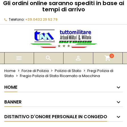
Gli ordini online saranno spediti in base ai
×
×
×
tempi di arrivo
My wishlists
Crea lista dei desideri
Accedi
Telefono:
+39.0432 29 52 79
Create new list
add_circle_outline
Devi avere effettuato l'accesso per salvare dei
Nome lista dei desideri
prodotti nella tua lista dei desideri.
Annulla
Accedi
Annulla
Crea lista dei desideri
0



shopping_cart
Home
Forze di Polizia
Polizia di Stato
Fregi Polizia di
Stato
Fregio Polizia di Stato Ricamato a Macchina
HOME
BANNER
DISTINTIVO D'ONORE PERSONALE IN CONGEDO