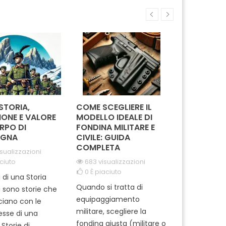
ibuto tangibile al
giustizia. Realizzata con
solidar
crificio e alla
materiali di alta qualità, la
moment
ionalità dei membri
croce è un simbolo di
des
ardia di Finanza. Il
orgoglio e rispetto,
signific
suo design...
perfetta...
 STORIA,
COME SCEGLIERE IL
IN MISSION
IONE E VALORE
MODELLO IDEALE DI
REGGIMEN
RPO DI
FONDINA MILITARE E
CARABINIE
GNA
CIVILE: GUIDA
PARACADUT
COMPLETA
TUSCANIA
isualizzazioni
ciuto
683 visualizzazioni
2068 visua
0
È piaciuto
0
È piaciut
i di una Storia
Quando si tratta di
Ti sei mai m
i sono storie che
equipaggiamento
come si pre
cciano con le
militare, scegliere la
professionisti
tesse di una
fondina giusta (militare o
dell'Arma ? 
Storie di...