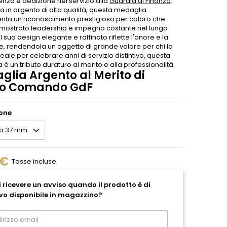
enza e dedizione nel servizio alla
Guardia di Finanza
.
a in argento di alta qualità, questa medaglia
nta un riconoscimento prestigioso per coloro che
mostrato leadership e impegno costante nel lungo
Il suo design elegante e raffinato riflette l'onore e la
ne, rendendola un oggetto di grande valore per chi la
deale per celebrare anni di servizio distintivo, questa
è un tributo duraturo al merito e alla professionalità.
glia Argento al Merito di
o Comando GdF
one
 €
Tasse incluse
 ricevere un avviso quando il prodotto è di
vo disponibile in magazzino?