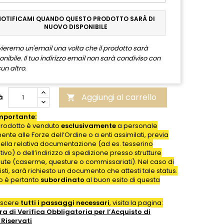
NOTIFICAMI QUANDO QUESTO PRODOTTO SARÀ DI
NUOVO DISPONIBILE
nvieremo un'email una volta che il prodotto sarà
onibile. Il tuo indirizzo email non sarà condiviso con
un altro.
Aggiungi al carrello
à

mportante:
rodotto è venduto
esclusivamente
a personale
nte alle Forze dell’Ordine o a enti assimilati, previa
della relativa documentazione (ad es. tesserino
ativo) o dell’indirizzo di spedizione presso strutture
iute (caserme, questure o commissariati). Nel caso di
isti, sarà richiesto un documento che attesti tale status.
to è pertanto
subordinato
al buon esito di questa
oscere
tutti i passaggi necessari
, visita la pagina:
a di Verifica Obbligatoria per l’Acquisto di
Riservati