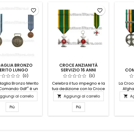
favorite_border
favorite_border
AGLIA BRONZO
CROCE ANZIANITÀ
ERITO LUNGO
SERVIZIO 16 ANNI
CO
OMANDO GDF
GUARDIA DI FINANZA
AFGHA
(0)
(0)
aglia Bronzo Merito
Celebra il tuo impegno e la
La Cro
Comando GdF" è un
tua dedizione con la Croce
Afgha
ioso riconoscimento
Anzianità Servizio 16 Anni
Finanz
ggiungi al carrello
Aggiungi al carrello
Ag


to ai membri della
della Guardia di Finanza.
ono
ia di Finanza che
Questo prestigioso
dedic
Più
Più
nno dimostrato
riconoscimento onora il
hanno s
ione e leadership
servizio leale e ininterrotto,
e imp
zionali nel lungo
simbolo di integrità e
interna
ine. Realizzata in
professionalità. Realizzata
con mater
zo di alta qualità,
con materiali di alta qualità,
questa 