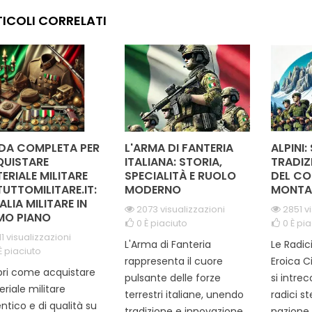
esta medaglia
la croce è un emblema di
un tr
ICOLI CORRELATI
oleggia l'onore e
orgoglio e rispetto, perfetta
sa
pegno costante al
per chi ha dedicato anni
profess
 della nazione. Il suo
alla...
della Gu
sign elegante e
raffinato...
DA COMPLETA PER
L'ARMA DI FANTERIA
ALPINI:
UISTARE
ITALIANA: STORIA,
TRADIZ
ERIALE MILITARE
SPECIALITÀ E RUOLO
DEL CO
TUTTOMILITARE.IT:
MODERNO
MONTA
TALIA MILITARE IN
2073 visualizzazioni
2851 v
MO PIANO
0
È piaciuto
0
È pia
11 visualizzazioni
L'Arma di Fanteria
Le Radic
È piaciuto
rappresenta il cuore
Eroica C
ri come acquistare
pulsante delle forze
si intre
riale militare
terrestri italiane, unendo
radici s
ntico e di qualità su
tradizione e innovazione
nazione. 