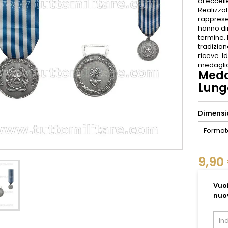
di eccell
Realizzat
rapprese
hanno di
termine. 
tradizio
riceve. I
medaglia 
Meda
Lung
Dimensi
9,90
Vuoi
nuo