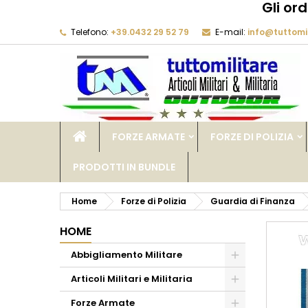
Gli or
Telefono:
+39.0432 29 52 79
E-mail:
info@tuttomil
M
C
A
add_circle_outline
De
No
dei
FORZE ARMATE
FORZE DI POLIZIA
PRODOTTI IN BUNDLE
Home
Forze di Polizia
Guardia di Finanza
HOME
Abbigliamento Militare
Articoli Militari e Militaria
Forze Armate