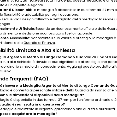
ale di Alta Qualità:
Realizzata in argento, questa medaglia è un ese
lità e un aspetto elegante.
rianti Disponibili:
La medaglia è disponibile in due formati: 37 mm pe
o flessibilità e adattabilità per ogni occasione.
 Esclusivo:
Il design raffinato e dettagliato della medaglia la rende u
goglio.
scimento Ufficiale:
Essendo un riconoscimento ufficiale della
Guard
 di merito e dedizione riconosciuto a livello nazionale.
ente Accessibile:
Nonostante il suo valore e prestigio, la medaglia è 
 idonei della
Guardia di Finanza
.
ibilità Limitata e Alta Richiesta
lia Argento al Merito di Lungo Comando Guardia di Finanza G
 La sua alta richiesta è dovuta al suo significato e al prestigio che p
raordinario simbolo di riconoscimento. Aggiungi questo prodotto al t
lusivo.
de Frequenti (FAQ)
ò ricevere la Medaglia Argento al Merito di Lungo Comando Gu
aglia è conferita al personale militare della Guardia di Finanza che
sono le dimensioni disponibili della medaglia?
aglia è disponibile in due formati: 37 mm per l'uniforme ordinaria e 2
aglia è realizzata in argento vero?
medaglia è realizzata in argento, garantendo alta qualità e durabilità.
posso acquistare la medaglia?