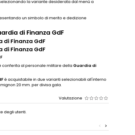
 selezionando la variante desiderata dal menù a
presentando un simbolo di merito e dedizione
ardia di Finanza GdF
a di Finanza GdF
a di Finanza GdF
dF
è conferita al personale militare della
Guardia di
dF
è acquistabile in due varianti selezionabili all'interno
o mignon 20 mm. per divisa gala.
Valutazione
 degli utenti.
<
>