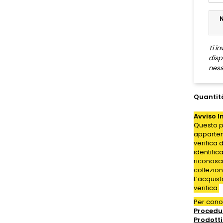
Ti i
disp
ness
Quantit
Avviso I
Questo p
appartene
verifica 
identific
riconosc
collezion
L’acquis
verifica.
Per con
Procedur
Prodotti