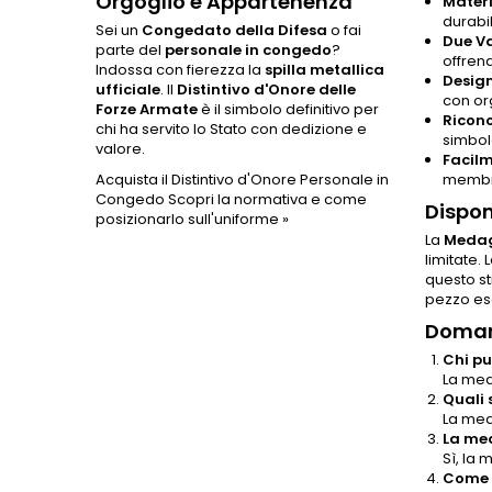
Orgoglio e Appartenenza
Materi
durabi
Sei un
Congedato della Difesa
o fai
Due Va
parte del
personale in congedo
?
offrend
Indossa con fierezza la
spilla metallica
Design
ufficiale
. Il
Distintivo d'Onore delle
con or
Forze Armate
è il simbolo definitivo per
Ricono
chi ha servito lo Stato con dedizione e
simbolo
valore.
Facilm
Acquista il Distintivo d'Onore Personale in
membri
Congedo
Scopri la normativa e come
Dispon
posizionarlo sull'uniforme »
La
Medag
limitate.
questo st
pezzo esc
Doman
Chi pu
La med
Quali 
La med
La med
Sì, la 
Come 