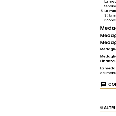
La med
tendin
La med
Sì, la
riconos
Medag
Medagl
Medagl
Medaglia
Medagli
Finanza
La
medag
del menù 
COM
6 ALTR