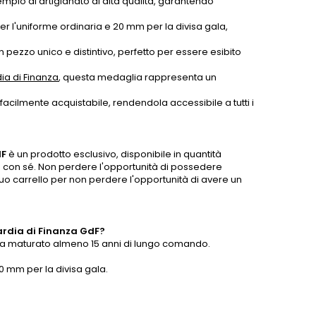
mpio di artigianato di alta qualità, garantendo
r l'uniforme ordinaria e 20 mm per la divisa gala,
n pezzo unico e distintivo, perfetto per essere esibito
ia di Finanza
, questa medaglia rappresenta un
facilmente acquistabile, rendendola accessibile a tutti i
dF
è un prodotto esclusivo, disponibile in quantità
orta con sé. Non perdere l'opportunità di possedere
uo carrello per non perdere l'opportunità di avere un
ardia di Finanza GdF?
 ha maturato almeno 15 anni di lungo comando.
0 mm per la divisa gala.