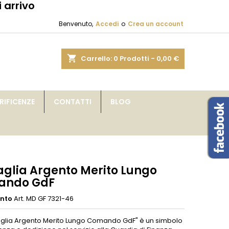
 arrivo
×
×
×
Benvenuto,
Accedi
o
Crea un account
sta
shopping_cart
Carrello:
0
Prodotti - 0,00 €
i
IFICENZE
CONTATTI
BLOG
i
glia Argento Merito Lungo
ando GdF
ento
Art. MD GF 7321-46
glia Argento Merito Lungo Comando GdF" è un simbolo