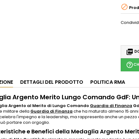

Prod
Condivid

DO
help_outline
CH
ZIONE
DETTAGLI DEL PRODOTTO
POLITICA RMA
lia Argento Merito Lungo Comando GdF: Un
lia Argento al Merito di Lungo Comando
Guardia di Finanza
Gd
 militare della
Guardia di Finanza
che ha maturato almeno 15 anni
 celebra l'impegno e la leadership, ma rappresenta anche un pezzo 
uò portare con orgoglio.
eristiche e Benefici della Medaglia Argento Me