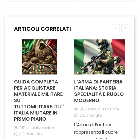
simbolo di riconoscimento
questo nastrino rappresenta
per coloro che hanno
l'eccellenza e la dedizione
dimostrato costanza e
nel servizio. Indossarlo
professionalità in occasioni di
significa appartenere a
grande importanza.
un'élite di professionisti
ARTICOLI CORRELATI
Realizzato con materiali di
altamente qualificati, pronti a
alta qualità, il nastrino è
guidare con sicurezza e...
progettato per...
GUIDA COMPLETA
L'ARMA DI FANTERIA
A
PER ACQUISTARE
ITALIANA: STORIA,
T
MATERIALE MILITARE
SPECIALITÀ E RUOLO
V
SU
MODERNO
D
TUTTOMILITARE.IT: L'
2073 visualizzazioni
ITALIA MILITARE IN
0
È piaciuto
PRIMO PIANO
L'Arma di Fanteria
Le
2111 visualizzazioni
rappresenta il cuore
Er
0
È piaciuto