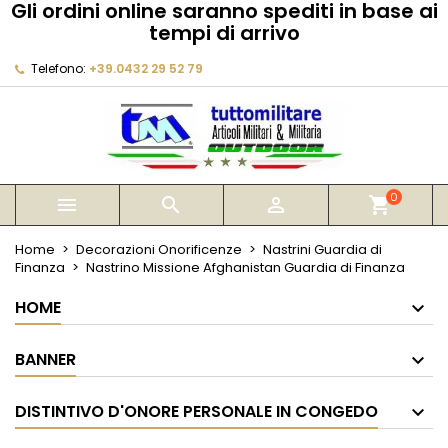
Gli ordini online saranno spediti in base ai
×
×
×
tempi di arrivo
My wishlists
Crea lista dei desideri
Accedi
Telefono:
+39.0432 29 52 79
Create new list
add_circle_outline
Devi avere effettuato l'accesso per salvare dei
Nome lista dei desideri
prodotti nella tua lista dei desideri.
Annulla
Accedi
Annulla
Crea lista dei desideri
0



shopping_cart
Home
Decorazioni Onorificenze
Nastrini Guardia di
Finanza
Nastrino Missione Afghanistan Guardia di Finanza
HOME
BANNER
DISTINTIVO D'ONORE PERSONALE IN CONGEDO