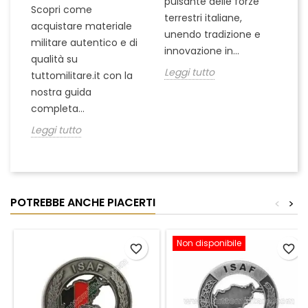
pulsante delle forze
ch
Scopri come
terrestri italiane,
le
acquistare materiale
unendo tradizione e
na
militare autentico e di
innovazione in...
Le
qualità su
Leggi tutto
tuttomilitare.it con la
nostra guida
completa...
Leggi tutto
POTREBBE ANCHE PIACERTI
<
>
Non disponibile
favorite_border
favorite_border