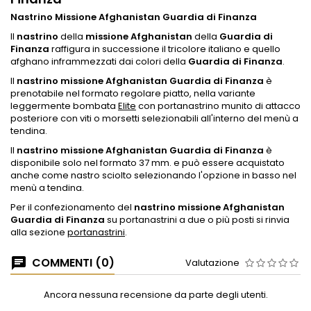
Nastrino Missione Afghanistan Guardia di Finanza
Il
nastrino
della
missione Afghanistan
della
Guardia di
Finanza
raffigura in successione il tricolore italiano e quello
afghano inframmezzati dai colori della
Guardia di Finanza
.
Il
nastrino missione Afghanistan Guardia di Finanza
è
prenotabile nel formato regolare piatto, nella variante
leggermente bombata
Elite
con portanastrino munito di attacco
posteriore con viti o morsetti selezionabili all'interno del menù a
tendina.
Il
nastrino missione Afghanistan Guardia di Finanza
è
disponibile solo nel formato 37 mm. e può essere acquistato
anche come nastro sciolto selezionando l'opzione in basso nel
menù a tendina.
Per il confezionamento del
nastrino missione Afghanistan
Guardia di Finanza
su portanastrini a due o più posti si rinvia
alla sezione
portanastrini
.
COMMENTI (0)
Valutazione
Ancora nessuna recensione da parte degli utenti.