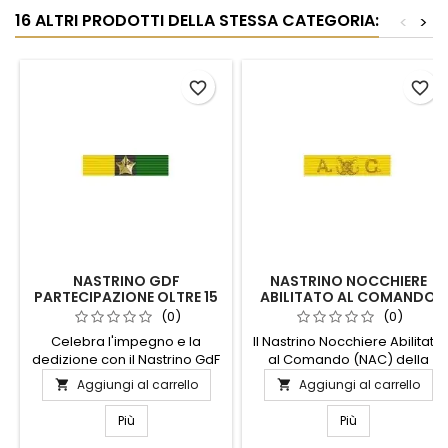
16 ALTRI PRODOTTI DELLA STESSA CATEGORIA:
<
>
favorite_border
favorite_border
NASTRINO GDF
NASTRINO NOCCHIERE
PARTECIPAZIONE OLTRE 15
ABILITATO AL COMANDO
EVENTI DI PARTICOLARE
(NAC) GDF
(0)
(0)
RILEVANZA
Celebra l'impegno e la
Il Nastrino Nocchiere Abilitato
dedizione con il Nastrino GdF
al Comando (NAC) della
per la Partecipazione a Oltre
Guardia di Finanza è un
Aggiungi al carrello
Aggiungi al carrello


15 Eventi di Particolare
simbolo di prestigio e
Rilevanza. Questo distintivo
competenza. Realizzato con
Più
Più
esclusivo rappresenta un
materiali di alta qualità,