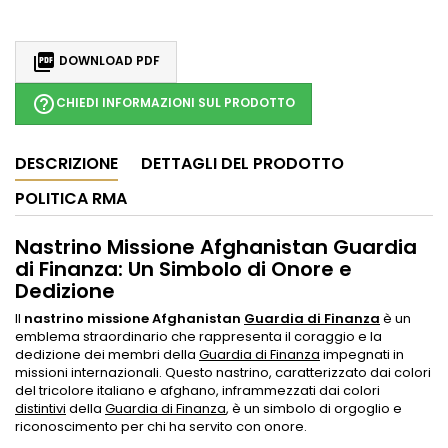

DOWNLOAD PDF
help_outline
CHIEDI INFORMAZIONI SUL PRODOTTO
DESCRIZIONE
DETTAGLI DEL PRODOTTO
POLITICA RMA
Nastrino Missione Afghanistan Guardia
di Finanza: Un Simbolo di Onore e
Dedizione
Il
nastrino missione Afghanistan
Guardia di Finanza
è un
emblema straordinario che rappresenta il coraggio e la
dedizione dei membri della
Guardia di Finanza
impegnati in
missioni internazionali. Questo nastrino, caratterizzato dai colori
del tricolore italiano e afghano, inframmezzati dai colori
distintivi
della
Guardia di Finanza
, è un simbolo di orgoglio e
riconoscimento per chi ha servito con onore.