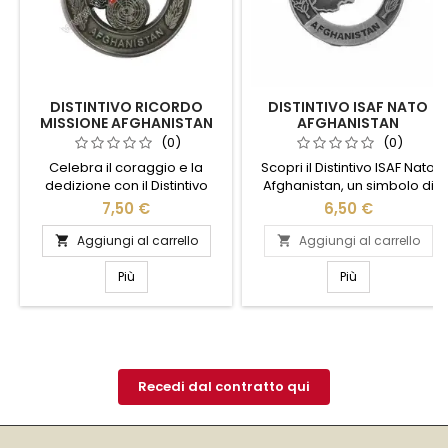
DISTINTIVO RICORDO
DISTINTIVO ISAF NATO
MISSIONE AFGHANISTAN
AFGHANISTAN
CARABINIERI
(0)
(0)
Celebra il coraggio e la
Scopri il Distintivo ISAF Nato
dedizione con il Distintivo
Afghanistan, un simbolo di
Ricordo Missione Afghanistan
coraggio e dedizione.
7,50 €
6,50 €
Carabinieri. Questo distintivo
Realizzato con materiali di
esclusivo è un omaggio ai
alta qualità, questo distintivo
Aggiungi al carrello
Aggiungi al carrello


valorosi carabinieri che
rappresenta l'impegno delle
hanno servito in Afghanistan,
forze internazionali in una
Più
Più
simbolo di onore e sacrificio.
delle missioni più significative
Realizzato con materiali di
del nostro tempo. Con il suo
alta qualità, presenta dettagli
design autentico e
raffinati che catturano
dettagliato, è perfetto per
l'essenza della missione.
collezionisti e appassionati di
Perfetto per...
storia militare....
Recedi dal contratto qui