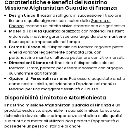
Caratteristiche e Benefici del Nastrino
Missione Afghanistan Guardia di Finanza
Design Unico:
Il nastrino raffigura in successione il tricolore
italiano e quello afghano, con i colori della
Guardia di
Finanza
, creando un effetto visivo straordinario e significativo.
Materiali di Alta Qualità:
Realizzato con materiali resistenti
e durevoli, il nastrino garantisce una lunga durata e mantiene
il suo aspetto impeccabile nel tempo.
Formati Disponibili:
Disponibile nel formato regolare piatto
e nella variante leggermente bombata Elite, con
portanastrino munito di attacco posteriore con viti o morsetti.
Dimensioni Standard:
Il nastrino è disponibile solo nel
formato 37 mm, perfetto per essere indossato con orgoglio
su uniformi e abiti formali.
Opzioni di Personalizzazione:
Può essere acquistato anche
come nastro sciolto, selezionando l'opzione nel menù a
tendina, per una maggiore flessibilità di utilizzo.
Disponibilità Limitata e Alta Richiesta
Il
nastrino missione Afghanistan
Guardia di Finanza
è un
prodotto esclusivo, disponibile in quantità limitate. La sua alta
richiesta è dovuta alla sua importanza simbolica e alla qualità
superiore dei materiali utilizzati. Non perdere l'opportunità di
possedere un pezzo di storia e di onore.