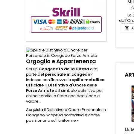
MIL
La 
dell'Ord
un s
A

valore
dimost
coragg
ambito 
con ma
que
Orgoglio e Appartenenza
r
Sei un
Congedato della Difesa
o fai
riconos
ART
parte del
personale in congedo
?
testim
Indossa con fierezza la
spilla metallica
la de
ufficiale
. Il
Distintivo d'Onore delle
della 
Forze Armate
è il simbolo definitivo per
chi ha servito lo Stato con dedizione e
valore.
Acquista il Distintivo d'Onore Personale in
Congedo
Scopri la normativa e come
posizionarlo sull'uniforme »
COME SI
QUAL È LA DIFFERENZA
LE 