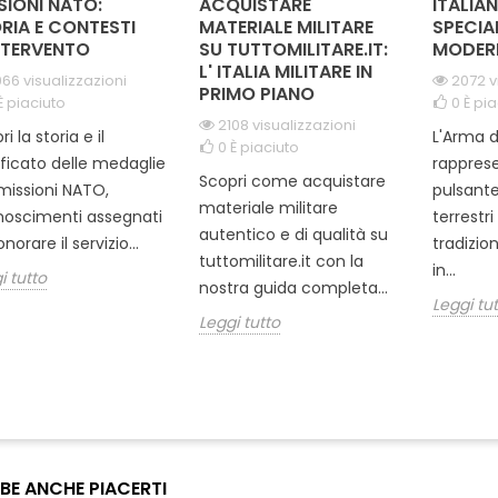
SIONI NATO:
ACQUISTARE
ITALIAN
RIA E CONTESTI
MATERIALE MILITARE
SPECIA
NTERVENTO
SU TUTTOMILITARE.IT:
MODER
L' ITALIA MILITARE IN
66 visualizzazioni
2072 v
PRIMO PIANO
È piaciuto
0
È pia
2108 visualizzazioni
i la storia e il
L'Arma d
0
È piaciuto
ificato delle medaglie
rapprese
Scopri come acquistare
missioni NATO,
pulsante
materiale militare
noscimenti assegnati
terrestr
autentico e di qualità su
norare il servizio...
tradizio
tuttomilitare.it con la
in...
i tutto
nostra guida completa...
Leggi tu
Leggi tutto
BE ANCHE PIACERTI