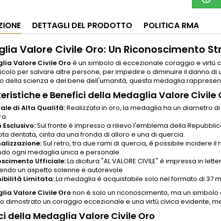
ZIONE
DETTAGLI DEL PRODOTTO
POLITICA RMA
lia Valore Civile Oro: Un Riconoscimento St
ia Valore Civile Oro
è un simbolo di eccezionale coraggio e virtù c
ricolo per salvare altre persone, per impedire o diminuire il danno di un
 della scienza e del bene dell'umanità, questa medaglia rappresenta 
eristiche e Benefici della Medaglia Valore Civile
ale di Alta Qualità:
Realizzata in oro, la medaglia ha un diametro
ra.
 Esclusivo:
Sul fronte è impresso a rilievo l'emblema della Repubblica 
ta dentata, cinta da una fronda di alloro e una di quercia.
alizzazione:
Sul retro, tra due rami di quercia, è possibile incidere il
do ogni medaglia unica e personale.
scimento Ufficiale:
La dicitura "AL VALORE CIVILE" è impressa in lett
endo un aspetto solenne e autorevole.
ibilità Limitata:
La medaglia è acquistabile solo nel formato di 37 
ia Valore Civile Oro
non è solo un riconoscimento, ma un simbolo di
 dimostrato un coraggio eccezionale e una virtù civica evidente, m
ci della Medaglia Valore Civile Oro