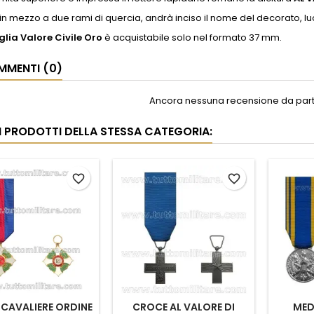
, in mezzo a due rami di quercia, andrà inciso il nome del decorato, lu
ia Valore Civile Oro
è acquistabile solo nel formato 37 mm.
MENTI (0)
Ancora nessuna recensione da parte
RI PRODOTTI DELLA STESSA CATEGORIA:
favorite_border
favorite_border
CAVALIERE ORDINE
CROCE AL VALORE DI
MED