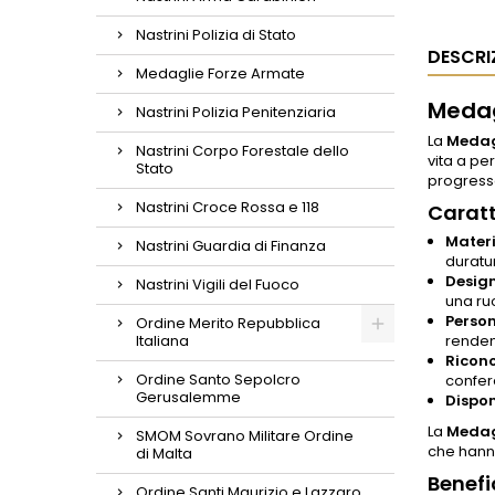
Nastrini Polizia di Stato
DESCRI
Medaglie Forze Armate
Medag
Nastrini Polizia Penitenziaria
La
Medagl
Nastrini Corpo Forestale dello
vita a pe
Stato
progresso
Nastrini Croce Rossa e 118
Caratt
Materi
Nastrini Guardia di Finanza
duratu
Design
Nastrini Vigili del Fuoco
una ruo
Person
Ordine Merito Repubblica
Italiana
renden
Ricono
Ordine Santo Sepolcro
confer
Gerusalemme
Dispon
La
Medagl
SMOM Sovrano Militare Ordine
che hanno
di Malta
Benefi
Ordine Santi Maurizio e Lazzaro