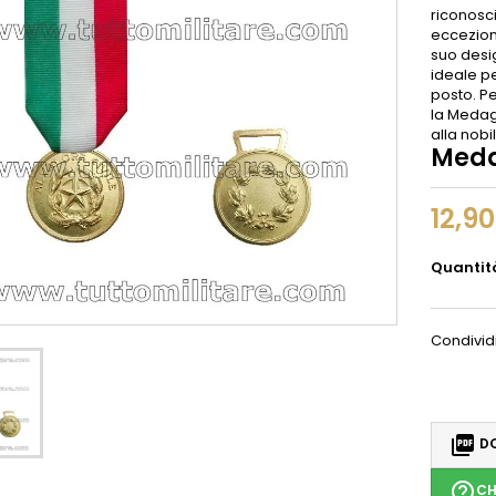
riconosc
eccezion
suo desig
ideale p
posto. P
la Medagl
alla nobi
Meda
12,9
Quantit
Condivid

DO
help_outline
CH