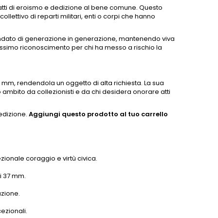
 atti di eroismo e dedizione al bene comune. Questo
lettivo di reparti militari, enti o corpi che hanno
andato di generazione in generazione, mantenendo viva
assimo riconoscimento per chi ha messo a rischio la
7 mm, rendendola un oggetto di alta richiesta. La sua
 ambito da collezionisti e da chi desidera onorare atti
edizione.
Aggiungi questo prodotto al tuo carrello
zionale coraggio e virtù civica.
i 37 mm.
azione.
ezionali.