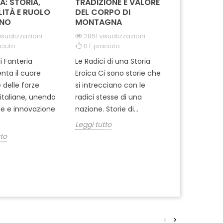
A: STORIA,
TRADIZIONE E VALORE
MODELLO I
LITÀ E RUOLO
DEL CORPO DI
FONDINA MI
NO
MONTAGNA
CIVILE: GU
COMPLETA
isualizzazioni
2851 visualizzazioni
ciuto
0
È piaciuto
682 visuali
0
È piaciut
i Fanteria
Le Radici di una Storia
Quando si tr
nta il cuore
Eroica Ci sono storie che
equipaggia
 delle forze
si intrecciano con le
militare, sce
i italiane, unendo
radici stesse di una
fondina gius
ne e innovazione
nazione. Storie di...
uso borghes
Leggi tutto
decisione...
tto
Leggi tutto
<
>