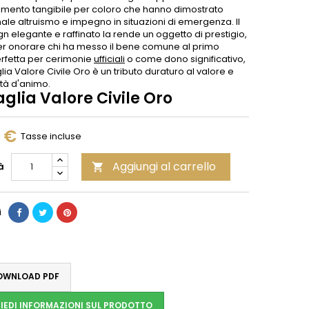
imento tangibile per coloro che hanno dimostrato
ale altruismo e impegno in situazioni di emergenza. Il
n elegante e raffinato la rende un oggetto di prestigio,
er onorare chi ha messo il bene comune al primo
erfetta per cerimonie
ufficiali
o come dono significativo,
ia Valore Civile Oro è un tributo duraturo al valore e
ltà d'animo.
glia Valore Civile Oro
0 €
Tasse incluse
Aggiungi al carrello
à

i
WNLOAD PDF
IEDI INFORMAZIONI SUL PRODOTTO