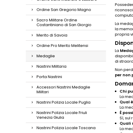
Possede
Ordine San Gregorio Magno
riconosci
compiuto 
Sacro Militare Ordine
La medag
Costantiniano di San Giorgio
la memori
propria vi
Merito di Savoia
Dispon
Ordine Pro Merito Melitensi
La
Medagl
Medaglie
disponibi
di straor
Nastrini Militaria
Non perde
per non 
Porta Nastrini
Doman
Accessori Nastrini Medaglie
Chi pu
Militari
La meda
Qual è
Nastrini Polizia Locale Puglia
La med
Nastrini Polizia Locale Friuli
È poss
Venezia Giulia
Sì, sul
Quali 
Nastrini Polizia Locale Toscana
La med