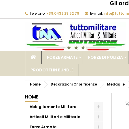
Gli or
Telefono:
+39.0432 29 52 79
E-mail:
info@tuttomil
M
C
A
add_circle_outline
De
No
dei
FORZE ARMATE
FORZE DI POLIZIA
PRODOTTI IN BUNDLE
Home
Decorazioni Onorificenze
Medaglie
HOME
Abbigliamento Militare
Articoli Militari e Militaria
Forze Armate