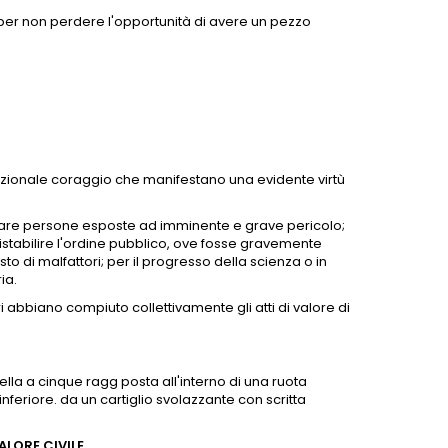
 per non perdere l'opportunità di avere un pezzo
ezionale coraggio che manifestano una evidente virtù
lvare persone esposte ad imminente e grave pericolo;
ristabilire l'ordine pubblico, ove fosse gravemente
to di malfattori; per il progresso della scienza o in
ia.
 abbiano compiuto collettivamente gli atti di valore di
ella a cinque ragg posta all'interno di una ruota
inferiore. da un cartiglio svolazzante con scritta
ALORE CIVILE.