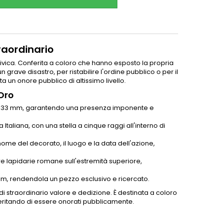
raordinario
ivica. Conferita a coloro che hanno esposto la propria
 grave disastro, per ristabilire l'ordine pubblico o per il
un onore pubblico di altissimo livello.
 Oro
 di 33 mm, garantendo una presenza imponente e
Italiana, con una stella a cinque raggi all'interno di
 nome del decorato, il luogo e la data dell'azione,
ere lapidarie romane sull'estremità superiore,
mm, rendendola un pezzo esclusivo e ricercato.
 straordinario valore e dedizione. È destinata a coloro
eritando di essere onorati pubblicamente.