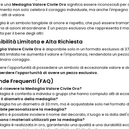
re una
Medaglia Valore Civile Oro
significa essere riconosciuti per
mento non solo celebra il coraggio individuale, ma anche l'impegno col
atti di valore.
lia è un simbolo tangibile di onore e rispetto, che può essere tram
a di azioni straordinarie. È un pezzo esclusivo che rappresenta il m
ta per il bene degli altri.
ibilità Limitata e Alta Richiesta
ia Valore Civile Oro
è disponibile solo in un formato esclusivo di 3
lità limitata ne aumenta il valore e l'importanza, rendendola un pezzo
dinario coraggio.
re l'opportunità di possedere un simbolo di eccezionale valore e d
perdere l'opportunità di avere un pezzo esclusivo.
de Frequenti (FAQ)
ò ricevere la Medaglia Valore Civile Oro?
glia è conferita a individui o gruppi che hanno compiuto atti di ecce
 il diametro della medaglia?
aglia ha un diametro di 33 mm, ma è acquistabile solo nel formato d
ibile personalizzare la medaglia?
 retro è possibile incidere il nome del decorato, il luogo e la data dell'
sono i materiali utilizzati per la medaglia?
aglia è realizzata in oro, garantendo una qualità e una durabilità ecc