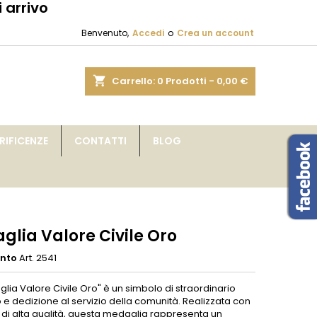
 arrivo
×
×
×
Benvenuto,
Accedi
o
Crea un account
sta
shopping_cart
Carrello:
0
Prodotti - 0,00 €
i
IFICENZE
CONTATTI
BLOG
i
glia Valore Civile Oro
ento
Art. 2541
lia Valore Civile Oro" è un simbolo di straordinario
e dedizione al servizio della comunità. Realizzata con
 di alta qualità, questa medaglia rappresenta un