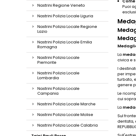
Come p
Nastrini Regione Veneto
Puoi a
esclusi
Nastrini Polizia Locale Liguria
Medag
Nastrini Polizia Locale Regione
Medagl
Lazio
Medagl
Nastrini Polizia Locale Emilia
Medaglia
Romagna
La
medagl
Nastrini Polizia Locale
civica e 
Piemonte
I destina
Nastrini Polizia Locale
per imped
Lombardia
turbato, 
genere pe
Nastrini Polizia Locale
Campania
Le ricomp
cui sopra
Nastrini Polizia Locale Marche
La
medagl
Nastrini Polizia Locale Molise
Sul front
dentata, 
Nastrini Polizia Locale Calabria
REPUBBLIC
Sull'estr
Zaini Bauli Borse