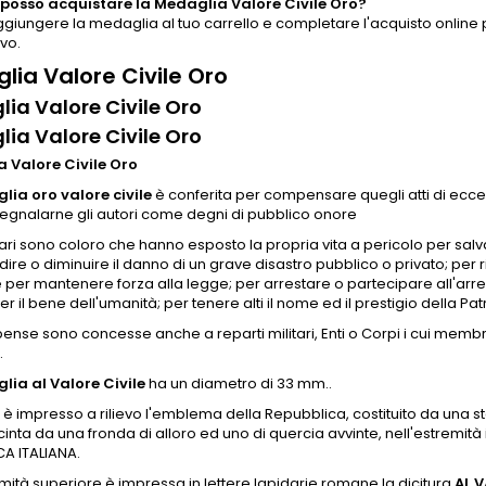
osso acquistare la Medaglia Valore Civile Oro?
ggiungere la medaglia al tuo carrello e completare l'acquisto online
vo.
lia Valore Civile Oro
ia Valore Civile Oro
ia Valore Civile Oro
 Valore Civile Oro
ia oro valore civile
è conferita per compensare quegli atti di ecc
segnalarne gli autori come degni di pubblico onore
tari sono coloro che hanno
esposto la propria vita a pericolo per sa
ire o diminuire il danno di un grave disastro pubblico o privato; per 
e per mantenere forza alla legge; per arrestare o partecipare all'arres
r il bene dell'umanità; per tenere alti il nome ed il prestigio della Patr
ense sono concesse anche a reparti militari, Enti o Corpi i cui membri
.
ia al Valore Civile
ha un diametro di 33 mm..
e è impresso a rilievo l'emblema della Repubblica, costituito da una st
cinta da una fronda di alloro ed uno di quercia avvinte, nell'estremità 
A ITALIANA.
emità superiore è impressa in lettere lapidarie romane la dicitura
AL V