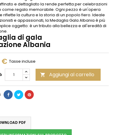
ffinato e dettagliato la rende perfetta per celebrazioni
 o come regalo memorabile. Ogni pezzo è un'opera
 riflette la cultura e la storia di un popolo fiero. Ideale
zionisti e appassionati, la Medaglia Gala Albania è più
plice oggetto: è un tributo alla bellezza e all'eredità di
one.
glia di gala
azione Albania
0 €
Tasse incluse
Aggiungi al carrello
à

i
WNLOAD PDF