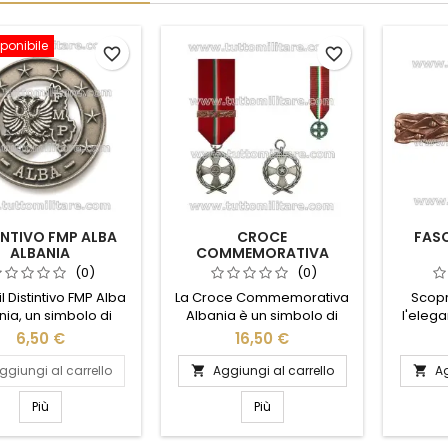
ponibile
favorite_border
favorite_border
INTIVO FMP ALBA
CROCE
FAS
ALBANIA
COMMEMORATIVA
ALBANIA
(0)
(0)
il Distintivo FMP Alba
La Croce Commemorativa
Scopr
nia, un simbolo di
Albania è un simbolo di
l'elega
anza e orgoglio.
onore e memoria, perfetta
Met
6,50 €
16,50 €
ato con materiali di
per chi desidera rendere
accesso
a qualità, questo
omaggio a momenti storici
per chi
ggiungi al carrello
Aggiungi al carrello
Ag


ivo è perfetto per chi
significativi. Realizzata con
stil
a portare con sé un
materiali di alta qualità,
materi
Più
Più
di storia e cultura
questa croce unisce
questa 
ese. Il suo design
eleganza e significato in un
tenuta 