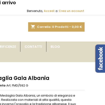
 arrivo
×
×
×
Benvenuto,
Accedi
o
Crea un account
sta
shopping_cart
Carrello:
0
Prodotti - 0,00 €
i
IFICENZE
CONTATTI
BLOG
i
glia Gala Albania
ento
Art. FMD/592 G
a Medaglia Gala Albania, un simbolo di eleganza e
. Realizzata con materiali di alta qualità, questa
incarna l'orgoglio e la tradizione albanese. Il suo