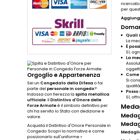
ricercato
per quest
Aggiungi
Doman
Quali 
La med
È poss
Sì, ogn
La me
Assolu
oggetti
Orgoglio e Appartenenza
Come 
Si cons
Sei un
Congedato della Difesa
o fai
qualit
parte del
personale in congedo
?
Posso 
Indossa con fierezza la
spilla metallica
Sì, off
ufficiale
. Il
Distintivo d'Onore delle
Medag
Forze Armate
è il simbolo definitivo per
chi ha servito lo Stato con dedizione e
Medagl
valore.
Medag
Acquista il Distintivo d'Onore Personale in
Congedo
Scopri la normativa e come
Medagli
posizionarlo sull'uniforme »