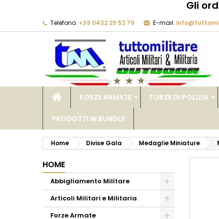
Gli or
Telefono:
+39.0432 29 52 79
E-mail:
info@tuttomil
M
C
A
add_circle_outline
De
No
dei
FORZE ARMATE
FORZE DI POLIZIA
PRODOTTI IN BUNDLE
Home
Divise Gala
Medaglie Miniature
HOME
Abbigliamento Militare
Articoli Militari e Militaria
Forze Armate