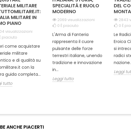
ERIALE MILITARE
SPECIALITÀ E RUOLO
DEL CO
TUTTOMILITARE.IT:
MODERNO
MONTA
TALIA MILITARE IN
2069 visualizzazioni
2843 v
MO PIANO
0
È piaciuto
0
È pia
04 visualizzazioni
L'Arma di Fanteria
Le Radic
È piaciuto
rappresenta il cuore
Eroica C
ri come acquistare
pulsante delle forze
si intre
riale militare
terrestri italiane, unendo
radici s
ntico e di qualità su
tradizione e innovazione
nazione. 
omilitare.it con la
in...
Leggi tu
ra guida completa...
Leggi tutto
i tutto
BE ANCHE PIACERTI