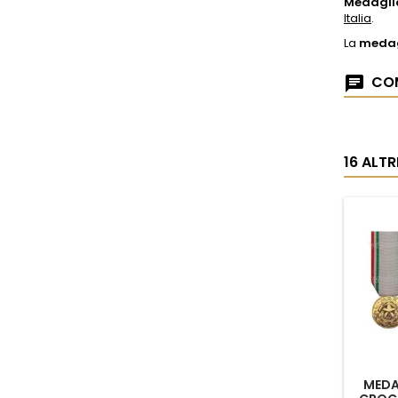
Medaglia
Italia
.
La
medag
COM
16 ALT
MEDA