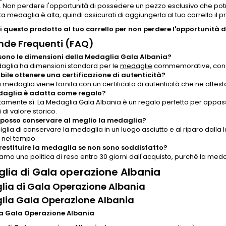
. Non perdere l'opportunità di possedere un pezzo esclusivo che pot
a medaglia è alta, quindi assicurati di aggiungerla al tuo carrello il p
 questo prodotto al tuo carrello per non perdere l'opportunità di
de Frequenti (FAQ)
sono le dimensioni della Medaglia Gala Albania?
aglia ha dimensioni standard per le
medaglie
commemorative, con u
ibile ottenere una certificazione di autenticità?
i medaglia viene fornita con un certificato di autenticità che ne attest
daglia è adatta come regalo?
tamente sì. La Medaglia Gala Albania è un regalo perfetto per appassio
 di valore storico.
posso conservare al meglio la medaglia?
iglia di conservare la medaglia in un luogo asciutto e al riparo dalla 
à nel tempo.
restituire la medaglia se non sono soddisfatto?
riamo una politica di reso entro 30 giorni dall'acquisto, purché la medag
lia di Gala operazione Albania
ia di Gala Operazione Albania
lia Gala Operazione Albania
a Gala Operazione Albania