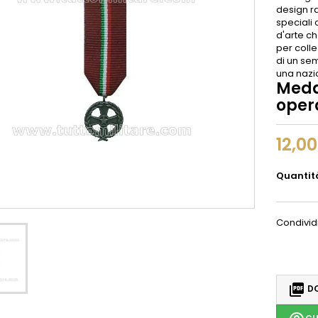
design ra
speciali
d'arte che
per colle
di un sem
una nazi
Meda
oper
12,0
Quantit
Condivid

DO