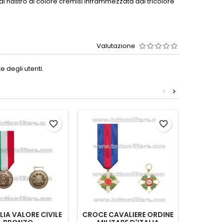
nastro di colore cremisi inframmezzata dal tricolore
Valutazione
 degli utenti.
<
>
favorite_border
favorite_border
IA VALORE CIVILE
CROCE CAVALIERE ORDINE
ME