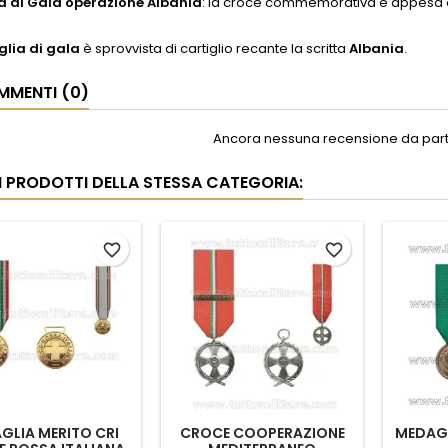
 di Gala operazione Albania
:
la croce commemorativa è appesa al 
lia di gala
è sprovvista di cartiglio recante la scritta
Albania
.
MENTI (0)
Ancora nessuna recensione da parte
RI PRODOTTI DELLA STESSA CATEGORIA:
favorite_border
favorite_border
GLIA MERITO CRI
CROCE COOPERAZIONE
MEDAGL