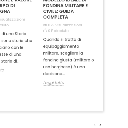
RPO DI
FONDINA MILITARE E
CARABINIE
GNA
CIVILE: GUIDA
PARACADUT
COMPLETA
TUSCANIA
isualizzazioni
ciuto
679 visualizzazioni
2061 visual
0
È piaciuto
0
È piaciut
i di una Storia
Quando si tratta di
Ti sei mai m
i sono storie che
equipaggiamento
come si pre
cciano con le
militare, scegliere la
professionisti
tesse di una
fondina giusta (militare o
dell'Arma ? 
Storie di...
uso borghese) è una
del 1° Reggi
tto
decisione...
Leggi tutto
Leggi tutto
<
>