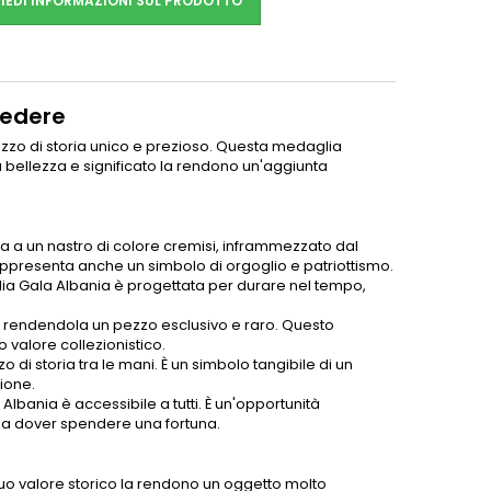
IEDI INFORMAZIONI SUL PRODOTTO
sedere
zzo di storia unico e prezioso. Questa medaglia
 bellezza e significato la rendono un'aggiunta
 un nastro di colore cremisi, inframmezzato dal
appresenta anche un simbolo di orgoglio e patriottismo.
glia Gala Albania è progettata per durare nel tempo,
a", rendendola un pezzo esclusivo e raro. Questo
alore collezionistico.
di storia tra le mani. È un simbolo tangibile di un
ione.
Albania è accessibile a tutti. È un'opportunità
nza dover spendere una fortuna.
il suo valore storico la rendono un oggetto molto