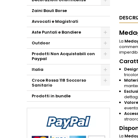
Zaini Bauli Borse
DESCRI
Avvocati e Magistrati
Medag
Aste Puntali e Bandiere
La
Medag
Outdoor
commemora
imperdibi
Prodotti Non Acquistabili con
Paypal
Caratt
Design
Italia
tricol
Croce Rossa 118 Soccorso
Materi
Sanitario
mantene
Esclusi
Prodotti in bundle
dettagl
Valore
evento
Access
straor
Dispon
La
Medag