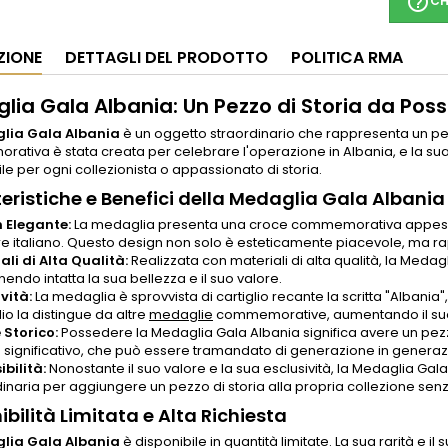
help_outline
CH
ZIONE
DETTAGLI DEL PRODOTTO
POLITICA RMA
lia Gala Albania: Un Pezzo di Storia da Pos
lia Gala Albania
è un oggetto straordinario che rappresenta un pe
tiva è stata creata per celebrare l'operazione in Albania, e la sua
le per ogni collezionista o appassionato di storia.
eristiche e Benefici della Medaglia Gala Albania
 Elegante:
La medaglia presenta una croce commemorativa appesa a
ore italiano. Questo design non solo è esteticamente piacevole, ma r
ali di Alta Qualità:
Realizzata con materiali di alta qualità, la Meda
ndo intatta la sua bellezza e il suo valore.
vità:
La medaglia è sprovvista di cartiglio recante la scritta "Albani
io la distingue da altre
medaglie
commemorative, aumentando il suo v
 Storico:
Possedere la Medaglia Gala Albania significa avere un pezzo 
 significativo, che può essere tramandato di generazione in generaz
ibilità:
Nonostante il suo valore e la sua esclusività, la Medaglia Gala 
dinaria per aggiungere un pezzo di storia alla propria collezione se
ibilità Limitata e Alta Richiesta
lia Gala Albania
è disponibile in quantità limitate. La sua rarità e 