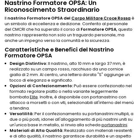
Nastrino Formatore OPSA: Un
Riconoscimento Straordinario
Il
nastrino Formatore OPSA del
Corpo Militare Croce Rossa
è
un simbolo di eccellenza e dedizione. Conferito al personale
del CMCRI che ha superato il corso di
Formatore OPSA
, questo
nastrino rappresenta non solo un traguardo personale, ma
anche un impegno verso la comunità e la sicurezza.
Caratteristiche e Benefici del Nastrino
Formatore OPSA
Design Distintivo:
Il nastrino, alto 10 mm e largo 37 mm, è
realizzato su un campo rosso, racchiuso da una cornice
gialla di 2 mm. Al centro, una lettera dorata "S" aggiunge un
tocco di eleganza e significato.
Opzioni di Confezionamento:
Può essere confezionato nel
formato regolare piatto o nella variante leggermente
bombata
Elite
. Inoltre, è disponibile con portanastrino con
attacco a morsetti o con viti, selezionabili all'interno del menù
a tendina.
Versatilità:
Per il confezionamento su portanastrini multipli, a
due o più posti, idonei all'alloggiamento di più nastrini uniti su
un'unica base in metallo, si rinvia alla scheda
portanastrini
.
Materiali di Alta Qualità:
Realizzato con materiali resistenti
e di alta qualità, il nastrino garantisce durabilità e un aspetto