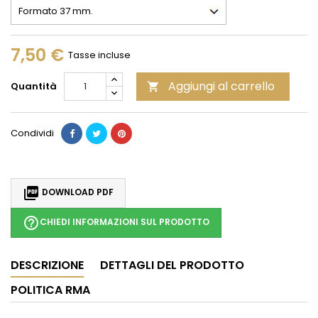
7,50 €
Tasse incluse
Aggiungi al carrello
Quantità

Condividi

DOWNLOAD PDF
help_outline
CHIEDI INFORMAZIONI SUL PRODOTTO
DESCRIZIONE
DETTAGLI DEL PRODOTTO
POLITICA RMA