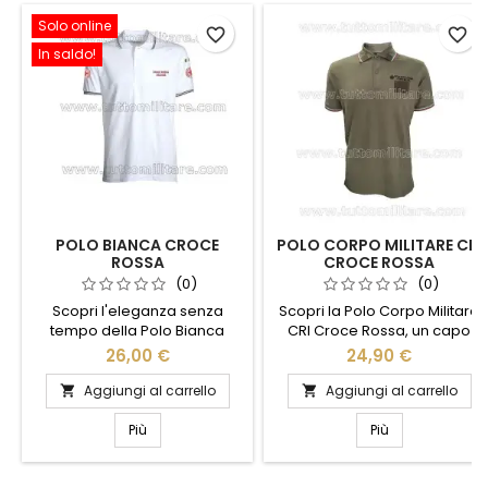
Solo online
favorite_border
favorite_border
In saldo!
POLO BIANCA CROCE
POLO CORPO MILITARE CRI
ROSSA
CROCE ROSSA
(0)
(0)
Scopri l'eleganza senza
Scopri la Polo Corpo Militare
tempo della Polo Bianca
CRI Croce Rossa, un capo
Croce Rossa. Realizzata in
d'abbigliamento che unisce
26,00 €
24,90 €
cotone di alta qualità, questa
stile e funzionalità. Realizzata
polo offre comfort e stile in
con materiali di alta qualità,
Aggiungi al carrello
Aggiungi al carrello


ogni occasione. Il design
questa polo offre comfort e
classico è arricchito dal
resistenza, ideale per chi è
Più
Più
distintivo logo della Croce
sempre in movimento. Il
Rossa, simbolo di solidarietà
design elegante, arricchito
e impegno. Perfetta per un
dal logo ufficiale della Croce