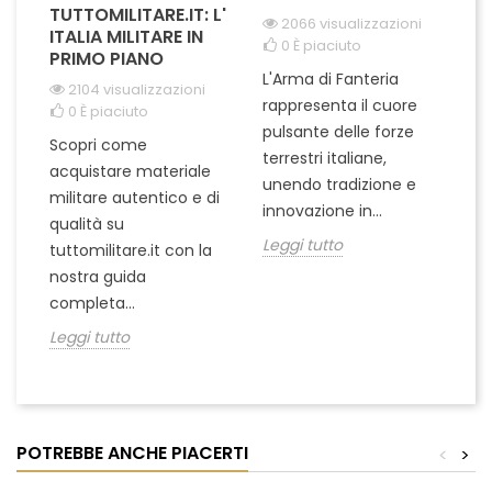
TUTTOMILITARE.IT: L'
2066 visualizzazioni
ITALIA MILITARE IN
0
È piaciuto
PRIMO PIANO
L'Arma di Fanteria
Le
2104 visualizzazioni
rappresenta il cuore
Er
0
È piaciuto
pulsante delle forze
ch
Scopri come
terrestri italiane,
le
acquistare materiale
unendo tradizione e
na
militare autentico e di
innovazione in...
Le
qualità su
Leggi tutto
tuttomilitare.it con la
nostra guida
completa...
Leggi tutto
POTREBBE ANCHE PIACERTI
<
>