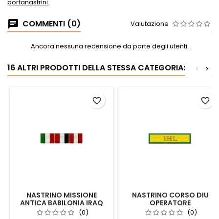
portanastrini
.
COMMENTI (0)
Valutazione
Ancora nessuna recensione da parte degli utenti.
16 ALTRI PRODOTTI DELLA STESSA CATEGORIA:
<
>
favorite_border
favorite_border
NASTRINO MISSIONE
NASTRINO CORSO DIU
ANTICA BABILONIA IRAQ
OPERATORE
CROCE ROSSA
INTERNAZIONALE
(0)
(0)
UMANITARIO