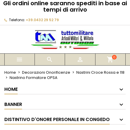
Gli ordini online saranno spediti in base ai
×
×
×
tempi di arrivo
My wishlists
Crea lista dei desideri
Accedi
Telefono:
+39.0432 29 52 79
Create new list
add_circle_outline
Devi avere effettuato l'accesso per salvare dei
Nome lista dei desideri
prodotti nella tua lista dei desideri.
Annulla
Accedi
Annulla
Crea lista dei desideri
0



shopping_cart
Home
Decorazioni Onorificenze
Nastrini Croce Rossa e 118
Nastrino Formatore OPSA
HOME
BANNER
DISTINTIVO D'ONORE PERSONALE IN CONGEDO