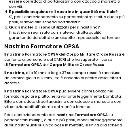
essere corredato di portanastrino con attacco a morsetti o
con viti.
È possibile acquistare il nastrino in quantità multiple?
Sì, per il confezionamento su portanastrini multipli, a due o più
posti, si rinvia alla scheda portanastrini.
Quali materiali sono utilizzati per il nastrino?
Il nastrino è realizzato con materiali di alta qualità,
garantendo durabilità e un aspetto impeccabile nel tempo.
Nastrino Formatore OPSA
Il
nastrino Formatore OPSA del Corpo Militare Croce Rossa
è
conferito al personale del CMCRI che ha superato il corso
di
Formatore OPSA
del
Corpo Militare Croce Rossa
.
ll
nastrino
, alto 10 mm. e largo 37 su campo rosso è racchiuso
da cornice gialla di 2 mm., ed è caricato al centro della lettera
dorata S.
Il
nastrino Formatore OPSA
può essere confezionato nel
formato regolare piatto, nella variante leggermente bombata
Elite
e corredato di portanastrino con attacco a morsetti o con
viti selezionabili all'interno del menù a tendina.
Per il confezionamento del
nastrino Formatore OPSA
su
portanastrini multipli, a due o più posti, idonei all'alloggiamento
di più nastrini uniti su unica base in metallo, si rinvia alla scheda