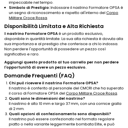
impeccabile nel tempo.
Simbolo di Prestigio:
Indossare il nastrino Formatore OPSA è
un segno di riconoscimento e rispetto all'interno del
Corpo
Militare Croce Rossa
.
Disponibilità Limitata e Alta Richiesta
Il
nastrino Formatore OPSA
è un prodotto esclusivo,
disponibile in quantità limitate. La sua alta richiesta è dovuta alla
sua importanza e al prestigio che conferisce a chi lo indossa.
Non perdere l'opportunità di possedere un pezzo così
significativo e raro.
Aggiungi questo prodotto al tuo carrello per non perdere
l'opportunità di avere un pezzo esclusivo.
Domande Frequenti (FAQ)
Chi può ricevere il nastrino Formatore OPSA?
Il nastrino è conferito al personale del CMCRI che ha superato
il corso di Formatore OPSA del
Corpo Militare Croce Rossa
.
Quali sono le dimensioni del nastrino?
Il nastrino è alto 10 mm e largo 37 mm, con una cornice gialla
di 2 mm.
Quali opzioni di confezionamento sono disponibili?
Il nastrino può essere confezionato nel formato regolare
piatto o nella variante leggermente bombata Elite, e può