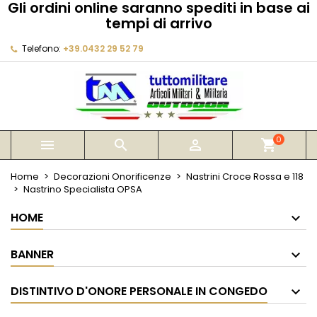
Gli ordini online saranno spediti in base ai
×
×
×
tempi di arrivo
My wishlists
Crea lista dei desideri
Accedi
Telefono:
+39.0432 29 52 79
Create new list
add_circle_outline
Devi avere effettuato l'accesso per salvare dei
Nome lista dei desideri
prodotti nella tua lista dei desideri.
Annulla
Accedi
Annulla
Crea lista dei desideri
0



shopping_cart
Home
Decorazioni Onorificenze
Nastrini Croce Rossa e 118
Nastrino Specialista OPSA
HOME
BANNER
DISTINTIVO D'ONORE PERSONALE IN CONGEDO