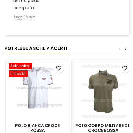
nostra guida
completa...
Leggi tutto
POTREBBE ANCHE PIACERTI
<
>
Solo online
favorite_border
favorite_border
In saldo!
POLO BIANCA CROCE
POLO CORPO MILITARE CRI
ROSSA
CROCE ROSSA