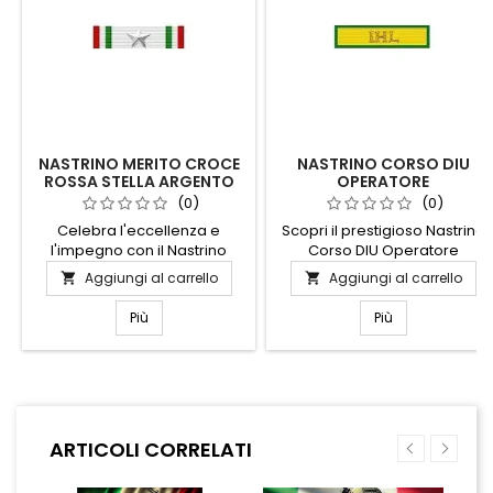
NASTRINO MERITO CROCE
NASTRINO CORSO DIU
ROSSA STELLA ARGENTO
OPERATORE
INTERNAZIONALE
(0)
(0)
UMANITARIO
Celebra l'eccellenza e
Scopri il prestigioso Nastrino
l'impegno con il Nastrino
Corso DIU Operatore
Merito Croce Rossa Stella
Internazionale Umanitario, un
Aggiungi al carrello
Aggiungi al carrello


Argento. Questo distintivo
simbolo di dedizione e
elegante è un simbolo di
competenza nel campo
Più
Più
dedizione e servizio
umanitario. Questo nastrino
umanitario, perfetto per chi
rappresenta il
ha dimostrato straordinaria
completamento di un
generosità e coraggio.
percorso formativo
Realizzato con materiali di
d'eccellenza, progettato per
alta qualità, il nastrino
preparare professionisti
ARTICOLI CORRELATI
presenta una stella d'argento
capaci di operare in contesti
che cattura la luce,
internazionali complessi.
aggiungendo un tocco di...
Realizzato con materiali di