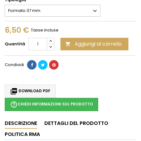
6,50 €
Tasse incluse
Aggiungi al carrello
Quantità

Condividi

DOWNLOAD PDF
help_outline
CHIEDI INFORMAZIONI SUL PRODOTTO
DESCRIZIONE
DETTAGLI DEL PRODOTTO
POLITICA RMA