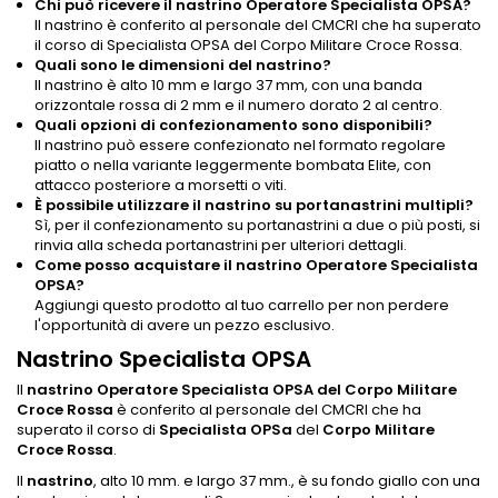
Chi può ricevere il nastrino Operatore Specialista OPSA?
Il nastrino è conferito al personale del CMCRI che ha superato
il corso di Specialista OPSA del Corpo Militare Croce Rossa.
Quali sono le dimensioni del nastrino?
Il nastrino è alto 10 mm e largo 37 mm, con una banda
orizzontale rossa di 2 mm e il numero dorato 2 al centro.
Quali opzioni di confezionamento sono disponibili?
Il nastrino può essere confezionato nel formato regolare
piatto o nella variante leggermente bombata Elite, con
attacco posteriore a morsetti o viti.
È possibile utilizzare il nastrino su portanastrini multipli?
Sì, per il confezionamento su portanastrini a due o più posti, si
rinvia alla scheda portanastrini per ulteriori dettagli.
Come posso acquistare il nastrino Operatore Specialista
OPSA?
Aggiungi questo prodotto al tuo carrello per non perdere
l'opportunità di avere un pezzo esclusivo.
Nastrino Specialista OPSA
Il
nastrino
Operatore Specialista OPSA del Corpo Militare
Croce Rossa
è conferito al personale del CMCRI che ha
superato il corso di
Specialista OPSa
del
Corpo Militare
Croce Rossa
.
Il
nastrino
, alto 10 mm. e largo 37 mm., è su fondo giallo con una