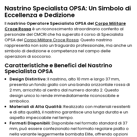
Nastrino Specialista OPSA: Un Simbolo di
Eccellenza e Dedizione
Il
nastrino Operatore Specialista OPSA del
Corpo Militare
Croce Rossa
è un riconoscimento straordinario conferito al
personale del CMCRI che ha superato il corso di Specialista
OPSA del
Corpo Militare Croce Rossa
. Questo nastrino
rappresenta non solo un traguardo professionale, ma anche un
simbolo di dedizione e competenza nel campo delle
operazioni di soccorso.
Caratteristiche e Benefici del Nastrino
Specialista OPSA
Design Distintivo:
Il nastrino, alto 10 mm e largo 37 mm,
presenta un fondo giallo con una banda orizzontale rossa di
2 mm, arricchito al centro dal numero dorato 2. Questo
design unico lo rende immediatamente riconoscibile e
simbolico.
Materiali di Alta Qualità:
Realizzato con materiali resistenti
e di alta qualità, il nastrino garantisce una lunga durata e un
aspetto impeccabile nel tempo.
Formati Disponibili:
Disponibile nel formato standard di 37
mm, può essere confezionato nel formato regolare piatto o
nella variante leggermente bombata Elite, offrendo opzioni