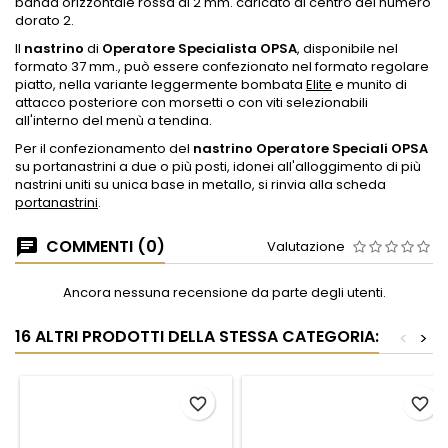
banda orizzontale rossa di 2 mm. caricato al centro del numero
dorato 2.
Il
nastrino
di
Operatore Specialista OPSA
, disponibile nel
formato 37 mm., può essere confezionato nel formato regolare
piatto, nella variante leggermente bombata
Elite
e munito di
attacco posteriore con morsetti o con viti selezionabili
all'interno del menù a tendina.
Per il confezionamento del
nastrino Operatore Speciali OPSA
su portanastrini a due o più posti, idonei all'alloggimento di più
nastrini uniti su unica base in metallo, si rinvia alla scheda
portanastrini
.
COMMENTI (0)
Valutazione
Ancora nessuna recensione da parte degli utenti.
16 ALTRI PRODOTTI DELLA STESSA CATEGORIA:
<
>
favorite_border
favorite_border