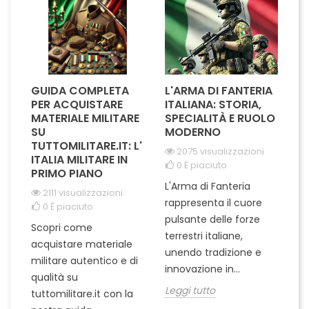
alta...
GUIDA COMPLETA
L'ARMA DI FANTERIA
A
PER ACQUISTARE
ITALIANA: STORIA,
T
MATERIALE MILITARE
SPECIALITÀ E RUOLO
V
SU
MODERNO
D
TUTTOMILITARE.IT: L'
2075 visualizzazioni
ITALIA MILITARE IN
0
È piaciuto
PRIMO PIANO
L'Arma di Fanteria
Le
2111 visualizzazioni
rappresenta il cuore
Er
0
È piaciuto
pulsante delle forze
ch
Scopri come
terrestri italiane,
le
acquistare materiale
unendo tradizione e
na
militare autentico e di
innovazione in...
Le
qualità su
Leggi tutto
tuttomilitare.it con la