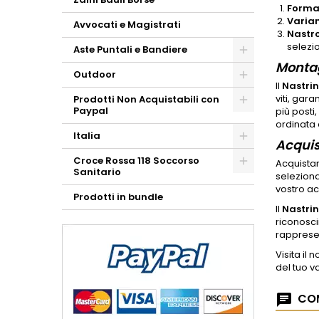
Forma
Varia
Avvocati e Magistrati
Nastro
selezi
Aste Puntali e Bandiere
Montag
Outdoor
Il
Nastri
viti, gar
Prodotti Non Acquistabili con
Paypal
più posti
ordinata 
Italia
Acquis
Croce Rossa 118 Soccorso
Acquistar
Sanitario
seleziona
vostro ac
Prodotti in bundle
Il
Nastri
riconosci
rappresen
Visita il 
del tuo v
COM