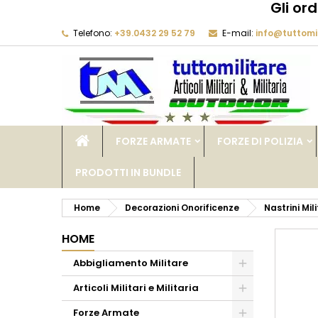
Gli or
Telefono:
+39.0432 29 52 79
E-mail:
info@tuttomil
M
C
A
add_circle_outline
De
No
dei
FORZE ARMATE
FORZE DI POLIZIA
PRODOTTI IN BUNDLE
Home
Decorazioni Onorificenze
Nastrini Mili
HOME
Abbigliamento Militare
Articoli Militari e Militaria
Forze Armate