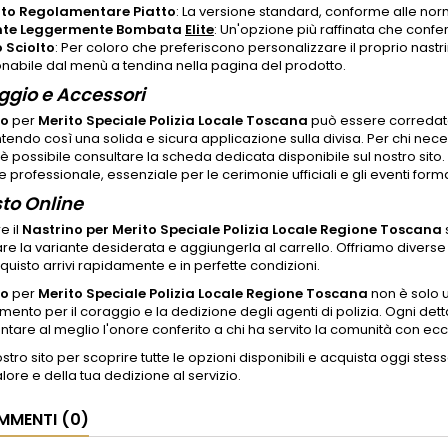
to Regolamentare Piatto
: La versione standard, conforme alle no
nte Leggermente Bombata
Elite
: Un'opzione più raffinata che confe
 Sciolto
: Per coloro che preferiscono personalizzare il proprio nastri
onabile dal menù a tendina nella pagina del prodotto.
gio e Accessori
no
per
Merito Speciale Polizia Locale Toscana
può essere corredato
antendo così una solida e sicura applicazione sulla divisa. Per chi nece
, è possibile consultare la scheda dedicata disponibile sul nostro s
e professionale, essenziale per le cerimonie ufficiali e gli eventi forma
to Online
e il
Nastrino per Merito Speciale Polizia Locale Regione Toscana
s
re la variante desiderata e aggiungerla al carrello. Offriamo divers
quisto arrivi rapidamente e in perfette condizioni.
no
per
Merito Speciale Polizia Locale Regione Toscana
non è solo 
mento per il coraggio e la dedizione degli agenti di polizia. Ogni detta
tare al meglio l'onore conferito a chi ha servito la comunità con e
nostro sito per scoprire tutte le opzioni disponibili e acquista oggi stess
alore e della tua dedizione al servizio.
MENTI (0)