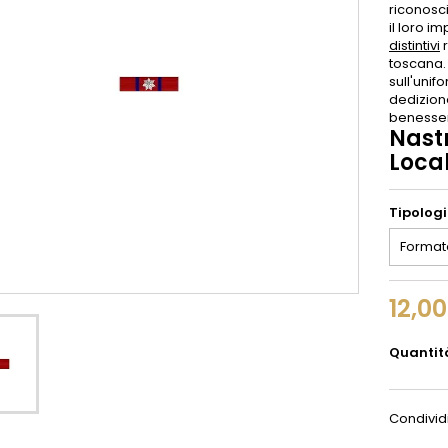
riconosc
il loro i
distintivi
r
toscana.
sull'unif
dedizione
benesser
Nastr
Loca
Tipolog
12,0
Quantit
Condivid