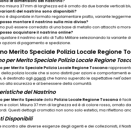
sono le dimensioni del nastrino?
trino misura 37 mm di larghezza ed è ornato da due bande verticali bl
varianti del nastrino sono disponibili?
trino è disponibile in formato regolamentare piatto, variante leggerme
osso montare il nastrino sulla mia divisa?
rino può essere corredato di una base di metallo con attacchi a morsett
osso acquistare il nastrino online?
quistare il nastrino sul sito di Tutto Militare selezionando la variant
e opzioni di pagamento e spedizione.
ino Merito Speciale Polizia Locale Regione 
no per Merito Speciale Polizia Locale Regione To
o per Merito Speciale Polizia Locale Regione Toscana
rappresenta
 della polizia locale che si sono distinti per azioni e comportamenti 
, è destinato agli
agenti
che hanno superato le aspettative nell'ade
tivo alla sicurezza e al benessere della comunità.
eristiche del Nastrino
o per Merito Speciale
della
Polizia Locale Regione Toscana
è faci
i e colori. Misura 37 mm di larghezza ed è di colore rosso, ornato da 
rdi. Questi dettagli cromatici non sono solo estetici, ma riflettono an
i Disponibili
e incontro alle diverse esigenze degli agenti e dei collezionisti, il Nast