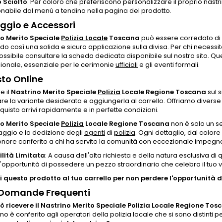
 Sciolto
: Per coloro che preferiscono personalizzare il proprio nastri
onabile dal menù a tendina nella pagina del prodotto.
gio e Accessori
o Merito Speciale
Polizia Locale
Toscana
può essere corredato di u
o così una solida e sicura applicazione sulla divisa. Per chi necessit
possibile consultare la scheda dedicata disponibile sul nostro sito.
ionale, essenziale per le cerimonie
ufficiali
e gli eventi formali.
to Online
e il
Nastrino Merito Speciale
Polizia
Locale Regione Toscana
sul s
re la variante desiderata e aggiungerla al carrello. Offriamo divers
quisto arrivi rapidamente e in perfette condizioni.
o Merito Speciale
Polizia
Locale Regione Toscana
non è solo un s
raggio e la dedizione degli
agenti
di
polizia
. Ogni dettaglio, dal color
onore conferito a chi ha servito la comunità con eccezionale impegn
ilità Limitata
: A causa dell'alta richiesta e della natura esclusiva d
'opportunità di possedere un pezzo straordinario che celebra il tuo va
 questo prodotto al tuo carrello per non perdere l'opportunità di
 Domande Frequenti
ò ricevere il Nastrino Merito Speciale Polizia Locale Regione To
rino è conferito agli operatori della polizia locale che si sono distint