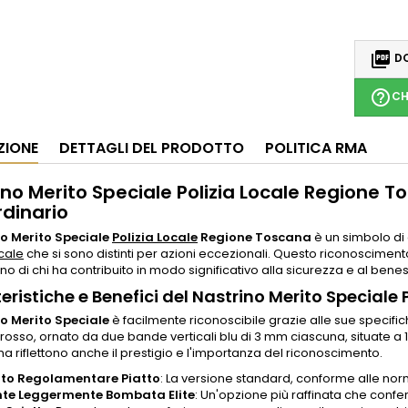

DO
help_outline
CH
ZIONE
DETTAGLI DEL PRODOTTO
POLITICA RMA
ino Merito Speciale Polizia Locale Regione 
rdinario
o Merito Speciale
Polizia Locale
Regione Toscana
è un simbolo di 
ocale
che si sono distinti per azioni eccezionali. Questo riconosciment
no di chi ha contribuito in modo significativo alla sicurezza e al ben
eristiche e Benefici del Nastrino Merito Speciale
o Merito Speciale
è facilmente riconoscibile grazie alle sue specifi
 rosso, ornato da due bande verticali blu di 3 mm ciascuna, situate a 
 ma riflettono anche il prestigio e l'importanza del riconoscimento.
to Regolamentare Piatto
: La versione standard, conforme alle no
nte Leggermente Bombata Elite
: Un'opzione più raffinata che confe