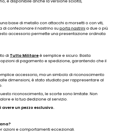
no, è disponibile anche la versione sciolta,
na base di metallo con attacchi a morsetti o con viti,
a di confezionare il nastrino su
porta nastrini
a due o più
 Questo accessorio permette una presentazione ordinata
ito di
Tutto Militare
è semplice e sicuro. Basta
e opzioni di pagamento e spedizione, garantendo che il
emplice accessorio, ma un simbolo di riconoscimento
e alle dimensioni, è stato studiato per rappresentare al
o.
i questo riconoscimento, le scorte sono limitate. Non
lore e la tua dedizione al servizio.
 avere un pezzo esclusivo.
scana?
i per azioni e comportamenti eccezionali.