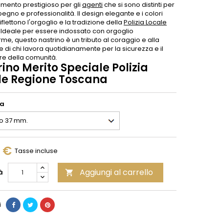
imento prestigioso per gli
agenti
che si sono distinti per
mpegno e professionalità. Il design elegante e i colori
iflettono l'orgoglio e la tradizione della
Polizia Locale
 Ideale per essere indossato con orgoglio
orme, questo nastrino è un tributo al coraggio e alla
 di chi lavora quotidianamente per la sicurezza e il
e della comunità.
ino Merito Speciale Polizia
le Regione Toscana
ia
0 €
Tasse incluse
Aggiungi al carrello
à

i