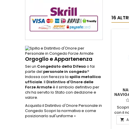
16 ALT
Orgoglio e Appartenenza
Sei un
Congedato della Difesa
o fai
parte del
personale in congedo
?
Indossa con fierezza la
spilla metallica
ufficiale
. Il
Distintivo d'Onore delle
Forze Armate
è il simbolo definitivo per
NA
chi ha servito lo Stato con dedizione e
NAVIG
valore.
Acquista il Distintivo d'Onore Personale in
Scopri
Congedo
Scopri la normativa e come
con il n
posizionarlo sull'uniforme »
Navig
A

Realizz
alta qua