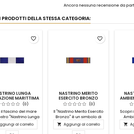
Ancora nessuna recensione da parte
RI PRODOTTI DELLA STESSA CATEGORIA:
favorite_border
favorite_border
STRINO LUNGA
NASTRINO MERITO
NAS
AZIONE MARITTIMA
ESERCITO BRONZO
AMBIE
(0)
(0)
 il fascino del mare
Il "Nastrino Merito Esercito
Scopri 
ostro "Nastrino Lunga
Bronzo" è un simbolo di
Ambi
azione Marittima".
riconoscimento e onore per
Livello",
ggiungi al carrello
Aggiungi al carrello
Ag


ato con materiali di
chi ha dimostrato dedizione
per 
lità, questo nastrino
e valore eccezionali nel
l'eccel