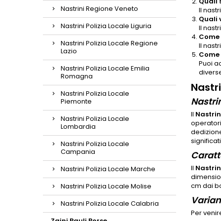
Quali 
Nastrini Regione Veneto
Il nas
Quali 
Nastrini Polizia Locale Liguria
Il nas
Come p
Nastrini Polizia Locale Regione
Il nast
Lazio
Come p
Puoi ac
Nastrini Polizia Locale Emilia
divers
Romagna
Nastr
Nastrini Polizia Locale
Nastri
Piemonte
Il
Nastrin
Nastrini Polizia Locale
operatori
Lombardia
dedizione
significa
Nastrini Polizia Locale
Campania
Caratt
Il
Nastrin
Nastrini Polizia Locale Marche
dimension
cm dai bo
Nastrini Polizia Locale Molise
Variant
Nastrini Polizia Locale Calabria
Per venir
Zaini Bauli Borse