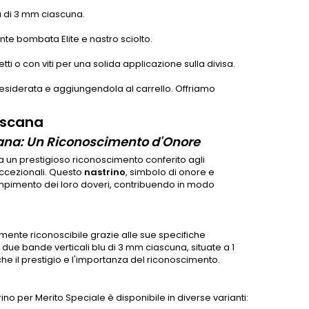
u di 3 mm ciascuna.
nte bombata Elite e nastro sciolto.
i o con viti per una solida applicazione sulla divisa.
e desiderata e aggiungendola al carrello. Offriamo
Toscana
scana: Un Riconoscimento d'Onore
 un prestigioso riconoscimento conferito agli
eccezionali. Questo
nastrino
, simbolo di onore e
mpimento dei loro doveri, contribuendo in modo
lmente riconoscibile grazie alle sue specifiche
due bande verticali blu di 3 mm ciascuna, situate a 1
che il prestigio e l'importanza del riconoscimento.
rino per Merito Speciale è disponibile in diverse varianti: