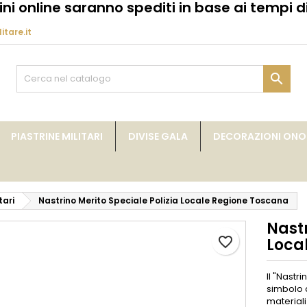
dini online saranno spediti in base ai tempi di
itare.it
y wishlists
rea lista dei desideri
ccedi
Create new list
vi avere effettuato l'accesso per salvare dei prodotti nella tua li

me lista dei desideri
 desideri.
Annulla
Acced
PIASTRINE MILITARI
DIVISE GALA
DECORAZIONI ONOR
Annulla
Crea lista dei desider
tari
Nastrino Merito Speciale Polizia Locale Regione Toscana
Nastr
favorite_border
Loca
Il "Nastr
simbolo d
materiali