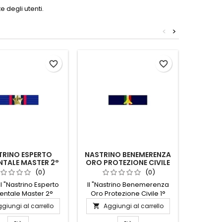
 degli utenti.
<
>
favorite_border
favorite_border
TRINO ESPERTO
NASTRINO BENEMERENZA
NASTR
NTALE MASTER 2°
ORO PROTEZIONE CIVILE
COR
LIVELLO
1° LIVELLO
(0)
(0)
il "Nastrino Esperto
Il "Nastrino Benemerenza
Il "N
entale Master 2°
Oro Protezione Civile 1°
Coron
 il distintivo perfetto
Livello" è un simbolo di
simbol
giungi al carrello
Aggiungi al carrello
Ag


chi ha raggiunto
eccellenza e dedizione.
onore,
lenza nella gestione
Realizzato con materiali di
desid