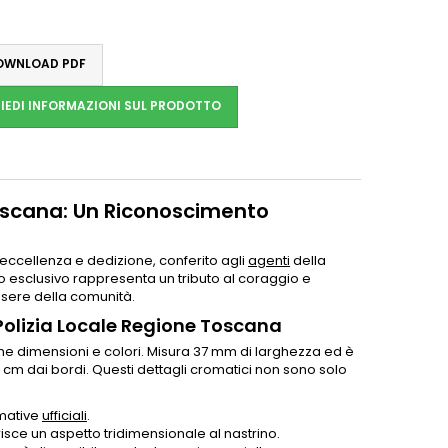
WNLOAD PDF
IEDI INFORMAZIONI SUL PRODOTTO
Toscana: Un Riconoscimento
eccellenza e dedizione, conferito agli
agenti
della
o esclusivo rappresenta un tributo al coraggio e
essere della comunità.
 Polizia Locale Regione Toscana
che dimensioni e colori. Misura 37 mm di larghezza ed è
1 cm dai bordi. Questi dettagli cromatici non sono solo
rmative
ufficiali
.
risce un aspetto tridimensionale al nastrino.