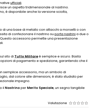
rmative
ufficiali
.
risce un aspetto tridimensionale al nastrino.
no, è disponibile anche la versione sciolta,
 di una base di metallo con attacchi a morsetti o con
ssita di confezionare il nastrino su
porta nastrini
a due o
ito. Questo accessorio permette una presentazione
li.
ul sito di
Tutto Militare
è semplice e sicuro. Basta
e opzioni di pagamento e spedizione, garantendo che il
un semplice accessorio, ma un simbolo di
glio, dal colore alle dimensioni, è stato studiato per
ccezionale impegno.
o il
Nastrino
per
Merito Speciale
, un segno tangibile
Valutazione