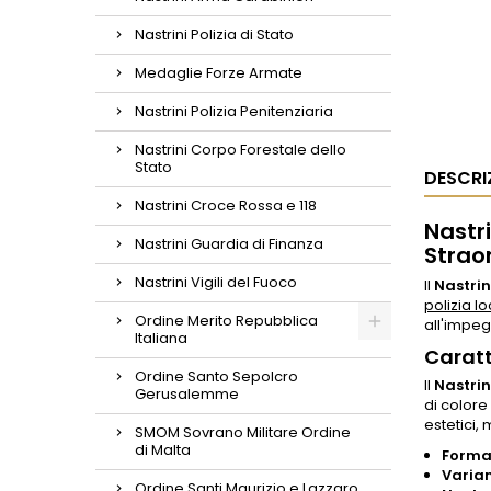
Nastrini Polizia di Stato
Medaglie Forze Armate
Nastrini Polizia Penitenziaria
Nastrini Corpo Forestale dello
Stato
DESCRI
Nastrini Croce Rossa e 118
Nastr
Nastrini Guardia di Finanza
Strao
Nastrini Vigili del Fuoco
Il
Nastrin
polizia l
Ordine Merito Repubblica
all'impeg
Italiana
Caratt
Ordine Santo Sepolcro
Il
Nastrin
Gerusalemme
di colore
estetici,
SMOM Sovrano Militare Ordine
di Malta
Forma
Varia
Ordine Santi Maurizio e Lazzaro