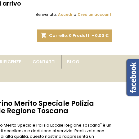
 arrivo
×
×
×
Benvenuto,
Accedi
o
Crea un account
sta
shopping_cart
Carrello:
0
Prodotti - 0,00 €
i
IFICENZE
CONTATTI
BLOG
i
ino Merito Speciale Polizia
le Regione Toscana
ino Merito Speciale
Polizia Locale
Regione Toscana" è un
i eccellenza e dedizione al servizio. Realizzato con
 di alta qualità, questo nastrino rappresenta un