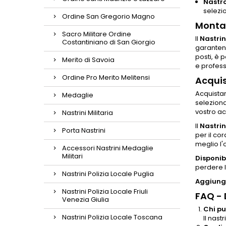
Nastro
selezi
Ordine San Gregorio Magno
Montag
Sacro Militare Ordine
Il
Nastrin
Costantiniano di San Giorgio
garantend
posti, è 
Merito di Savoia
e profess
Ordine Pro Merito Melitensi
Acquis
Acquistar
Medaglie
seleziona
vostro ac
Nastrini Militaria
Il
Nastrin
Porta Nastrini
per il co
meglio l'
Accessori Nastrini Medaglie
Militari
Disponib
perdere l
Nastrini Polizia Locale Puglia
Aggiungi
Nastrini Polizia Locale Friuli
FAQ -
Venezia Giulia
Chi pu
Nastrini Polizia Locale Toscana
Il nast