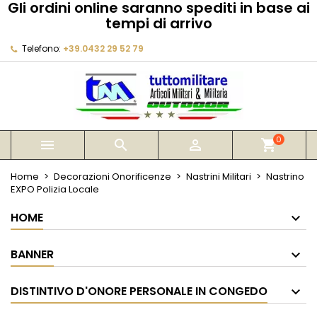
Gli ordini online saranno spediti in base ai
×
×
×
tempi di arrivo
My wishlists
Crea lista dei desideri
Accedi
Telefono:
+39.0432 29 52 79
Create new list
add_circle_outline
Devi avere effettuato l'accesso per salvare dei
Nome lista dei desideri
prodotti nella tua lista dei desideri.
Annulla
Accedi
Annulla
Crea lista dei desideri
0



shopping_cart
Home
Decorazioni Onorificenze
Nastrini Militari
Nastrino
EXPO Polizia Locale
HOME
BANNER
DISTINTIVO D'ONORE PERSONALE IN CONGEDO