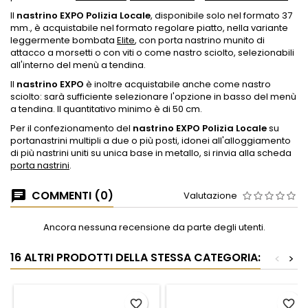
Il
nastrino EXPO Polizia Locale
, disponibile solo nel formato 37
mm., è acquistabile nel formato regolare piatto, nella variante
leggermente bombata
Elite
, con porta nastrino munito di
attacco a morsetti o con viti o come nastro sciolto, selezionabili
all'interno del menù a tendina.
Il
nastrino EXPO
è inoltre acquistabile anche come nastro
sciolto: sarà sufficiente selezionare l'opzione in basso del menù
a tendina. Il quantitativo minimo è di 50 cm.
Per il confezionamento del
nastrino EXPO Polizia Locale
su
portanastrini multipli a due o più posti, idonei all'alloggiamento
di più nastrini uniti su unica base in metallo, si rinvia alla scheda
porta nastrini
.
COMMENTI (0)
Valutazione
Ancora nessuna recensione da parte degli utenti.
16 ALTRI PRODOTTI DELLA STESSA CATEGORIA:
<
>
favorite_border
favorite_border