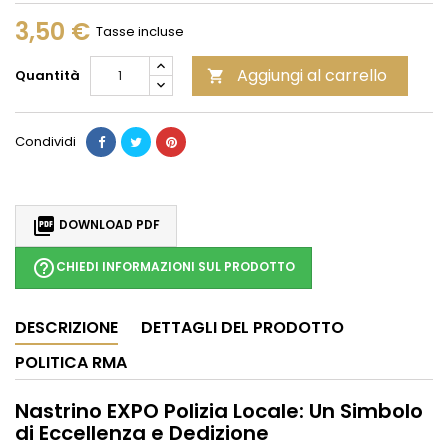
3,50 €
Tasse incluse
Aggiungi al carrello
Quantità

Condividi

DOWNLOAD PDF
help_outline
CHIEDI INFORMAZIONI SUL PRODOTTO
DESCRIZIONE
DETTAGLI DEL PRODOTTO
POLITICA RMA
Nastrino EXPO Polizia Locale: Un Simbolo
di Eccellenza e Dedizione