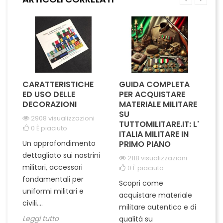
perfetto per essere
per essere indossato...
indossato con orgoglio su...
CARATTERISTICHE
GUIDA COMPLETA
L
A
ED USO DELLE
PER ACQUISTARE
I
IL
DECORAZIONI
MATERIALE MILITARE
S
SU
M
2908 visualizzazioni
I
TUTTOMILITARE.IT: L'
0
È piaciuto
ITALIA MILITARE IN
Un approfondimento
PRIMO PIANO
L'
dettagliato sui nastrini
2118 visualizzazioni
ra
militari, accessori
0
È piaciuto
pu
fondamentali per
Scopri come
te
uniformi militari e
acquistare materiale
ta
un
civili....
militare autentico e di
ci
in
Leggi tutto
qualità su