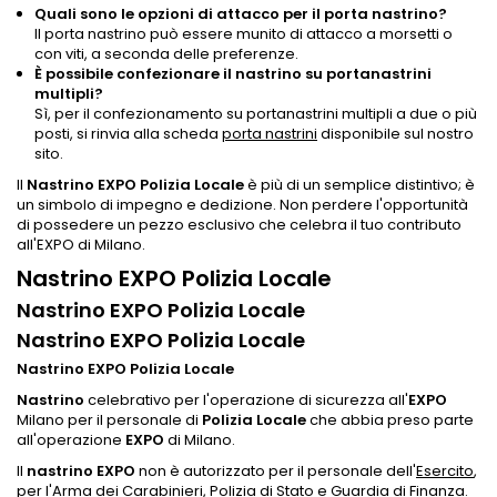
Quali sono le opzioni di attacco per il porta nastrino?
Il porta nastrino può essere munito di attacco a morsetti o
con viti, a seconda delle preferenze.
È possibile confezionare il nastrino su portanastrini
multipli?
Sì, per il confezionamento su portanastrini multipli a due o più
posti, si rinvia alla scheda
porta nastrini
disponibile sul nostro
sito.
Il
Nastrino EXPO Polizia Locale
è più di un semplice distintivo; è
un simbolo di impegno e dedizione. Non perdere l'opportunità
di possedere un pezzo esclusivo che celebra il tuo contributo
all'EXPO di Milano.
Nastrino EXPO Polizia Locale
Nastrino EXPO Polizia Locale
Nastrino EXPO Polizia Locale
Nastrino EXPO Polizia Locale
Nastrino
celebrativo per l'operazione di sicurezza all'
EXPO
Milano per il personale di
Polizia Locale
che abbia preso parte
all'operazione
EXPO
di Milano.
Il
nastrino EXPO
non è autorizzato per il personale dell'
Esercito
,
per l'Arma dei
Carabinieri
,
Polizia di Stato
e
Guardia di Finanza
.