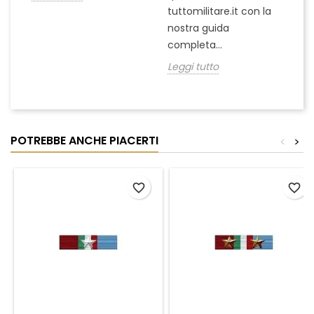
Le
tuttomilitare.it con la
nostra guida
completa...
Leggi tutto
POTREBBE ANCHE PIACERTI
<
>
favorite_border
favorite_border