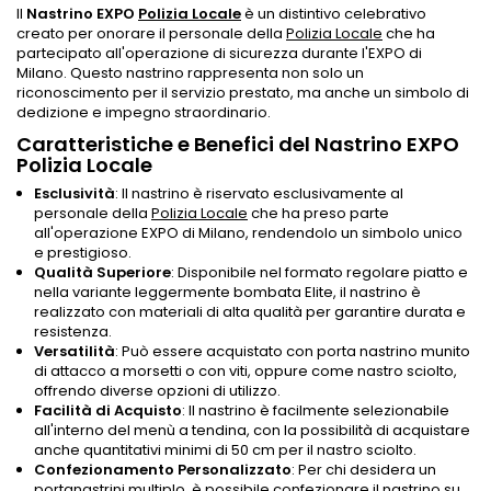
Il
Nastrino EXPO
Polizia Locale
è un distintivo celebrativo
creato per onorare il personale della
Polizia Locale
che ha
partecipato all'operazione di sicurezza durante l'EXPO di
Milano. Questo nastrino rappresenta non solo un
riconoscimento per il servizio prestato, ma anche un simbolo di
dedizione e impegno straordinario.
Caratteristiche e Benefici del Nastrino EXPO
Polizia Locale
Esclusività
: Il nastrino è riservato esclusivamente al
personale della
Polizia Locale
che ha preso parte
all'operazione EXPO di Milano, rendendolo un simbolo unico
e prestigioso.
Qualità Superiore
: Disponibile nel formato regolare piatto e
nella variante leggermente bombata Elite, il nastrino è
realizzato con materiali di alta qualità per garantire durata e
resistenza.
Versatilità
: Può essere acquistato con porta nastrino munito
di attacco a morsetti o con viti, oppure come nastro sciolto,
offrendo diverse opzioni di utilizzo.
Facilità di Acquisto
: Il nastrino è facilmente selezionabile
all'interno del menù a tendina, con la possibilità di acquistare
anche quantitativi minimi di 50 cm per il nastro sciolto.
Confezionamento Personalizzato
: Per chi desidera un
portanastrini multiplo, è possibile confezionare il nastrino su