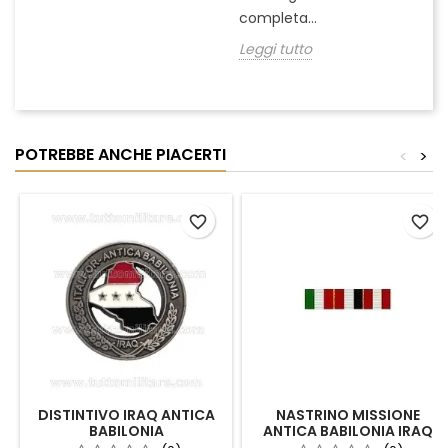
completa...
Leggi tutto
POTREBBE ANCHE PIACERTI
<
>
favorite_border
favorite_border
DISTINTIVO IRAQ ANTICA
NASTRINO MISSIONE
BABILONIA
ANTICA BABILONIA IRAQ
CROCE ROSSA