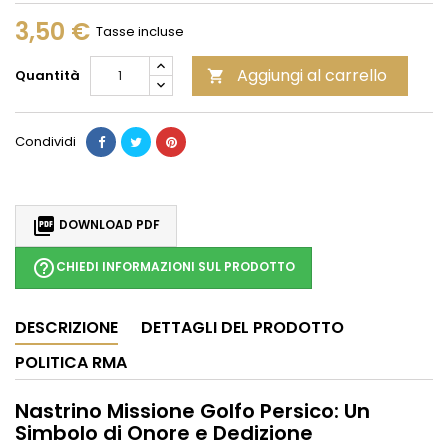
3,50 €
Tasse incluse
Aggiungi al carrello
Quantità

Condividi

DOWNLOAD PDF
help_outline
CHIEDI INFORMAZIONI SUL PRODOTTO
DESCRIZIONE
DETTAGLI DEL PRODOTTO
POLITICA RMA
Nastrino Missione Golfo Persico: Un
Simbolo di Onore e Dedizione