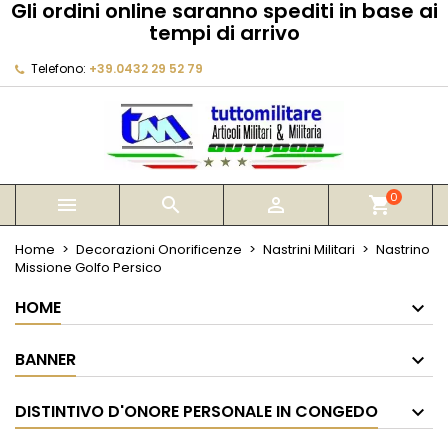
Gli ordini online saranno spediti in base ai
×
×
×
tempi di arrivo
My wishlists
Crea lista dei desideri
Accedi
Telefono:
+39.0432 29 52 79
Create new list
add_circle_outline
Devi avere effettuato l'accesso per salvare dei
Nome lista dei desideri
prodotti nella tua lista dei desideri.
Annulla
Accedi
Annulla
Crea lista dei desideri
0



shopping_cart
Home
Decorazioni Onorificenze
Nastrini Militari
Nastrino
Missione Golfo Persico
HOME
BANNER
DISTINTIVO D'ONORE PERSONALE IN CONGEDO