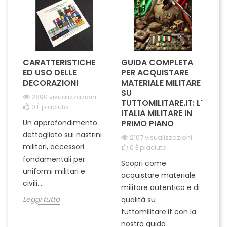
distinzione e...
CARATTERISTICHE
GUIDA COMPLETA
L
A
ED USO DELLE
PER ACQUISTARE
I
IL
DECORAZIONI
MATERIALE MILITARE
S
SU
M
2890 visualizzazioni
I
TUTTOMILITARE.IT: L'
0
È piaciuto
ITALIA MILITARE IN
Un approfondimento
PRIMO PIANO
L'
dettagliato sui nastrini
2107 visualizzazioni
ra
militari, accessori
0
È piaciuto
pu
fondamentali per
Scopri come
te
uniformi militari e
acquistare materiale
ta
un
civili....
militare autentico e di
ci
in
Leggi tutto
qualità su
Le
tuttomilitare.it con la
nostra guida