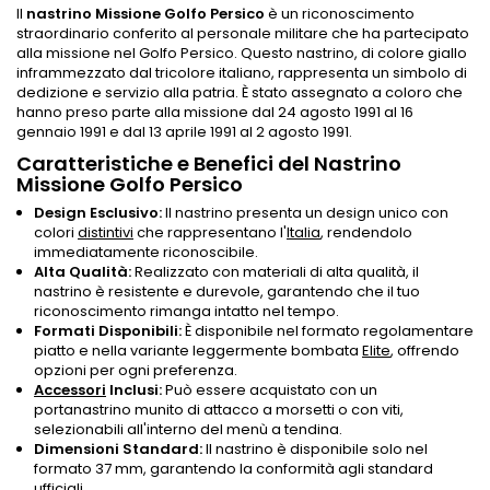
Il
nastrino Missione Golfo Persico
è un riconoscimento
straordinario conferito al personale militare che ha partecipato
alla missione nel Golfo Persico. Questo nastrino, di colore giallo
inframmezzato dal tricolore italiano, rappresenta un simbolo di
dedizione e servizio alla patria. È stato assegnato a coloro che
hanno preso parte alla missione dal 24 agosto 1991 al 16
gennaio 1991 e dal 13 aprile 1991 al 2 agosto 1991.
Caratteristiche e Benefici del Nastrino
Missione Golfo Persico
Design Esclusivo:
Il nastrino presenta un design unico con
colori
distintivi
che rappresentano l'
Italia
, rendendolo
immediatamente riconoscibile.
Alta Qualità:
Realizzato con materiali di alta qualità, il
nastrino è resistente e durevole, garantendo che il tuo
riconoscimento rimanga intatto nel tempo.
Formati Disponibili:
È disponibile nel formato regolamentare
piatto e nella variante leggermente bombata
Elite
, offrendo
opzioni per ogni preferenza.
Accessori
Inclusi:
Può essere acquistato con un
portanastrino munito di attacco a morsetti o con viti,
selezionabili all'interno del menù a tendina.
Dimensioni Standard:
Il nastrino è disponibile solo nel
formato 37 mm, garantendo la conformità agli standard
ufficiali
.