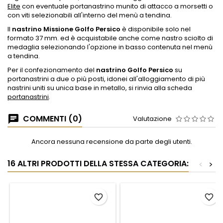
Elite
con eventuale portanastrino munito di attacco a morsetti o
con viti selezionabili all'interno del menù a tendina.
Il
nastrino Missione Golfo Persico
è disponibile solo nel
formato 37 mm. ed è acquistabile anche come nastro sciolto di
medaglia selezionando l'opzione in basso contenuta nel menù
a tendina.
Per il confezionamento del
nastrino Golfo Persico
su
portanastrini a due o più posti, idonei all'alloggiamento di più
nastrini uniti su unica base in metallo, si rinvia alla scheda
portanastrini
.
COMMENTI (0)
Valutazione
Ancora nessuna recensione da parte degli utenti.
16 ALTRI PRODOTTI DELLA STESSA CATEGORIA:
<
>
favorite_border
favorite_border