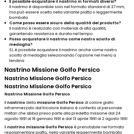
È possibile acquistare il nastrino in formati diversi?
Il nastrino è disponibile solo nel formato standard di 37 mm,
ma può essere scelto nella variante piatta o leggermente
bombata.
Come posso essere sicuro della qualità del prodotto?
Il nastrino è realizzato con materiali di alta qualità,
garantendo resistenza e durata nel tempo.
Posso acquistare il nastrino come nastro sciolto di
medaglia?
Sì, è possibile acquistare il nastrino anche come nastro
sciolto di medaglia selezionando l'opzione nel menù a
tendina.
Nastrino Missione Golfo Persico
Nastrino Missione Golfo Persico
Nastrino Missione Golfo Persico
Nastrino Missione Golfo Persico
Il
nastrino
della
missione Golfo Persico
di colore giallo
inframmezzato dal tricolore italiano è conferito al personale
militari che abbia preso parte alla predetta missione dal 24
agosto 1991 al 16 gennaio 1991 e dal 13 aprile 1991 al 2 agosto 1991.
ll
nastrino
missione Golfo Persico
è prenotabile nel formato
regolamentare piatto, nella variante leggermente bombata