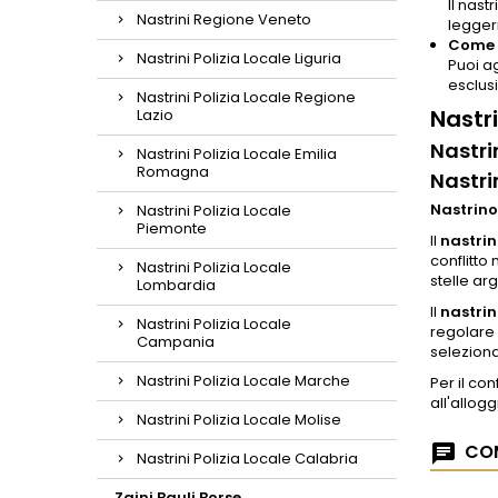
Il nast
Nastrini Regione Veneto
legger
Come p
Nastrini Polizia Locale Liguria
Puoi a
esclusi
Nastrini Polizia Locale Regione
Nastr
Lazio
Nastri
Nastrini Polizia Locale Emilia
Romagna
Nastri
Nastrino
Nastrini Polizia Locale
Piemonte
Il
nastri
conflitto 
Nastrini Polizia Locale
stelle ar
Lombardia
Il
nastrin
Nastrini Polizia Locale
regolare
Campania
seleziona
Nastrini Polizia Locale Marche
Per il c
all'allogg
Nastrini Polizia Locale Molise
COM
Nastrini Polizia Locale Calabria
Zaini Bauli Borse