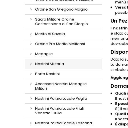
menù a
Versati
Ordine San Gregorio Magno
possib
Sacro Militare Ordine
Un Pez
Costantiniano di San Giorgio
Il
nastri
è stato c
Merito di Savoia
memoria. 
dovrebbe
Ordine Pro Merito Melitensi
Dispon
Medaglie
Data la su
Nastrini Militaria
La domand
simbolo d
Porta Nastrini
Aggiungi
Accessori Nastrini Medaglie
Doman
Militari
Quali 
Nastrini Polizia Locale Puglia
Il nast
È poss
Nastrini Polizia Locale Friuli
Sì, il 
Venezia Giulia
Quali 
Il nast
Nastrini Polizia Locale Toscana
È disp