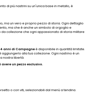
to di più nastrini su un'unica base in metallo, è
o, ma un vero e proprio pezzo di storia. Ogni dettaglio
mento, ma che è anche un simbolo di orgoglio e
o da collezione che ogni appassionato di storia militare
n 4 anni di Campagne
è disponibile in quantità limitate.
 aggiungerlo alla tua collezione. Ogni nastrino è un
a nostra libertà.
 avere un pezzo esclusivo.
setto o con viti, selezionabili dal menù a tendina.