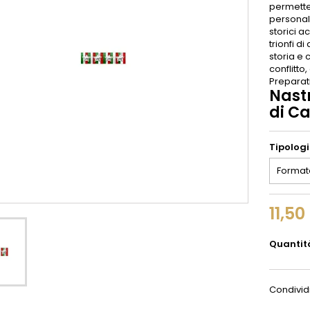
permetten
personal
storici a
trionfi d
storia e 
conflitto
Preparati
Nastr
di C
Tipolog
11,50
Quantit
Condivid