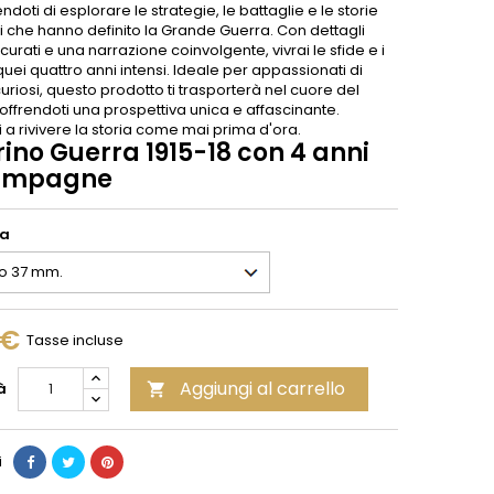
doti di esplorare le strategie, le battaglie e le storie
i che hanno definito la Grande Guerra. Con dettagli
ccurati e una narrazione coinvolgente, vivrai le sfide e i
i quei quattro anni intensi. Ideale per appassionati di
curiosi, questo prodotto ti trasporterà nel cuore del
, offrendoti una prospettiva unica e affascinante.
 a rivivere la storia come mai prima d'ora.
ino Guerra 1915-18 con 4 anni
ampagne
ia
 €
Tasse incluse
Aggiungi al carrello
à

i