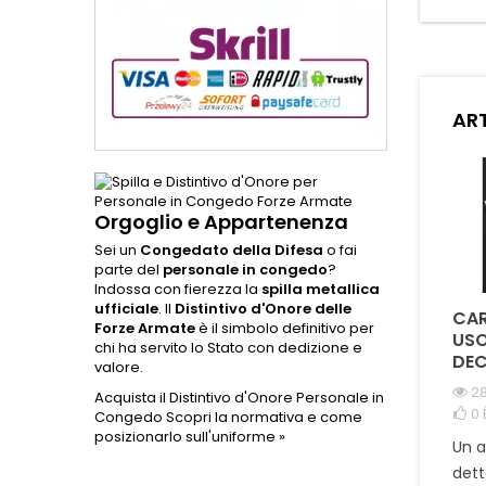
contrib
di 
cora
Realizz
alta 
prese
ART
dettagl
pe
appass
Orgoglio e Appartenenza
Sei un
Congedato della Difesa
o fai
parte del
personale in congedo
?
Indossa con fierezza la
spilla metallica
ufficiale
. Il
Distintivo d'Onore delle
COME SI
QUAL È LA DIFFERENZA
CAR
Forze Armate
è il simbolo definitivo per
DISTINGUONO LE
TRA LA CORDURA
USO
chi ha servito lo Stato con dedizione e
MEDAGLIE ORIGINALI
1000D E IL NYLON NEI
DEC
valore.
DA QUELLE
PORTA CARICATORI E
28
Acquista il Distintivo d'Onore Personale in
COMMEMORATIVE ?
ZAINI TATTICI ?
0
Congedo
Scopri la normativa e come
1967 visualizzazioni
981 visualizzazioni
posizionarlo sull'uniforme »
Un 
0
È piaciuto
0
È piaciuto
dett