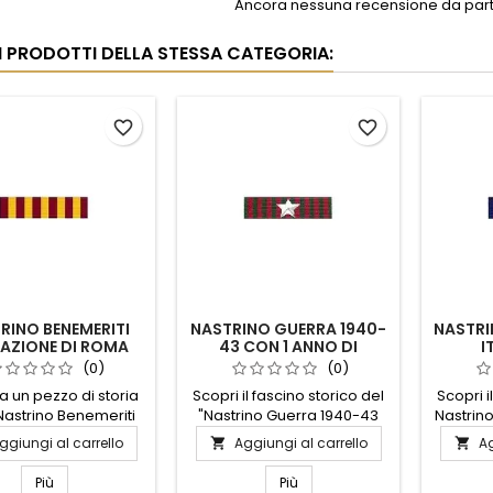
Ancora nessuna recensione da parte
RI PRODOTTI DELLA STESSA CATEGORIA:
favorite_border
favorite_border
RINO BENEMERITI
NASTRINO GUERRA 1940-
NASTRI
RAZIONE DI ROMA
43 CON 1 ANNO DI
I
1849-1870
CAMPAGNA
(0)
(0)
a un pezzo di storia
Scopri il fascino storico del
Scopri i
 Nastrino Benemeriti
"Nastrino Guerra 1940-43
Nastrino
zione di Roma 1849-
con 1 Anno di Campagna",
Turc
ggiungi al carrello
Aggiungi al carrello
Ag


esto distintivo onora
un simbolo di coraggio e
corag
loro che hanno
dedizione. Questo nastrino
Questo
Più
Più