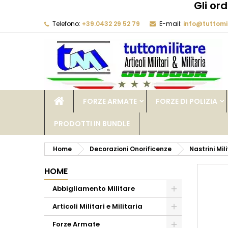
Gli or
Telefono:
+39.0432 29 52 79
E-mail:
info@tuttomil
M
C
A
add_circle_outline
De
No
dei
FORZE ARMATE
FORZE DI POLIZIA
PRODOTTI IN BUNDLE
Home
Decorazioni Onorificenze
Nastrini Mil
HOME
Abbigliamento Militare
Articoli Militari e Militaria
Forze Armate