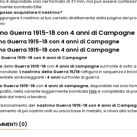
rino è disponibile solo nel formato di 37 mm, ma può essere confezion
mente bombata Elite.
osso acquistare il nastrino?
ggiungere il nastrino al tuo carrello direttamente dalla pagina del p
vo.
ino Guerra 1915-18 con 4 anni di Campagne
no Guerra 1915-18 con 4 anni di Campagne
no Guerra 1915-18 con 4 anni di Campagne
 Guerra 1915-18 con 4 anni di Campagne
no
della
Guerra 1915-18
con
4 anni di campagne
sul fronte è volt
mondiale. Il
nastrino della Guerra 15/18
raffigura in sequenza il tricol
gentate simboleggianti i
4 anni
sul fronte di guerra.
o Guerra 1915-18
con
4 anni di campagne
, disponibile nel solo f
 piatto, nella variante leggermente bombata
Elite
e completato di por
bili dal menù a tendina.
onfezionamento del
nastrino Guerra 1915-18 con 4 anni di Campa
iamento di più nastrini uniti su unica base in metallo, si rinvia alla sc
MENTI (0)