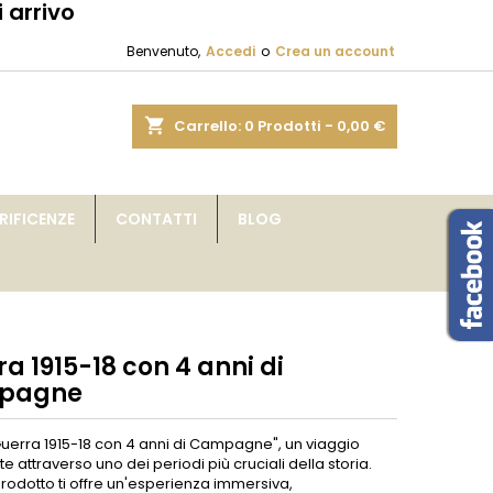
 arrivo
×
×
×
Benvenuto,
Accedi
o
Crea un account
sta
shopping_cart
Carrello:
0
Prodotti - 0,00 €
i
IFICENZE
CONTATTI
BLOG
i
a 1915-18 con 4 anni di
pagne
Guerra 1915-18 con 4 anni di Campagne", un viaggio
e attraverso uno dei periodi più cruciali della storia.
rodotto ti offre un'esperienza immersiva,