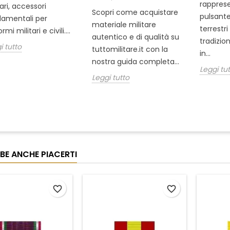
rapprese
tari, accessori
Scopri come acquistare
pulsante
amentali per
materiale militare
terrestr
rmi militari e civili....
autentico e di qualità su
tradizio
i tutto
tuttomilitare.it con la
in...
nostra guida completa...
Leggi tu
Leggi tutto
BE ANCHE PIACERTI
favorite_border
favorite_border