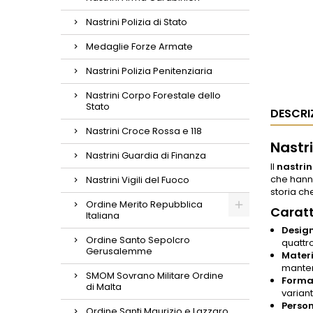
Nastrini Polizia di Stato
Medaglie Forze Armate
Nastrini Polizia Penitenziaria
Nastrini Corpo Forestale dello
Stato
DESCRI
Nastrini Croce Rossa e 118
Nastr
Nastrini Guardia di Finanza
Il
nastri
che hann
Nastrini Vigili del Fuoco
storia c
Ordine Merito Repubblica
Caratt
Italiana
Design
Ordine Santo Sepolcro
quattr
Gerusalemme
Materi
mantene
SMOM Sovrano Militare Ordine
Format
di Malta
varian
Person
Ordine Santi Maurizio e Lazzaro