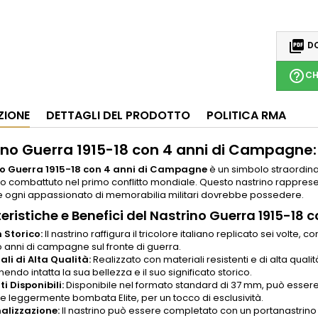

DO
help_outline
CH
ZIONE
DETTAGLI DEL PRODOTTO
POLITICA RMA
ino Guerra 1915-18 con 4 anni di Campagne: 
no Guerra 1915-18 con 4 anni di Campagne
è un simbolo straordina
o combattuto nel primo conflitto mondiale. Questo nastrino rappres
he ogni appassionato di memorabilia militari dovrebbe possedere.
eristiche e Benefici del Nastrino Guerra 1915-18
 Storico:
Il nastrino raffigura il tricolore italiano replicato sei volte
o anni di campagne sul fronte di guerra.
ali di Alta Qualità:
Realizzato con materiali resistenti e di alta quali
ndo intatta la sua bellezza e il suo significato storico.
i Disponibili:
Disponibile nel formato standard di 37 mm, può essere 
te leggermente bombata Elite, per un tocco di esclusività.
alizzazione:
Il nastrino può essere completato con un portanastrino c