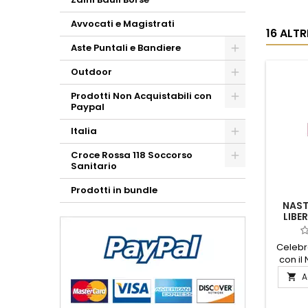
Avvocati e Magistrati
16 ALT
Aste Puntali e Bandiere
Outdoor
Prodotti Non Acquistabili con
Paypal
Italia
Croce Rossa 118 Soccorso
Sanitario
Prodotti in bundle
NAST
LIBE
Celebr
con il
Libera
A

1870. Qu
co