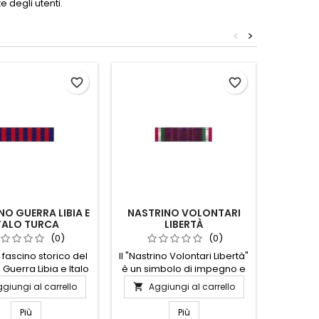
 degli utenti.
<
>
favorite_border
favorite_border
NO GUERRA LIBIA E
NASTRINO VOLONTARI
NAS
TALO TURCA
LIBERTÀ
COM
ARMA
(0)
(0)
l fascino storico del
Il "Nastrino Volontari Libertà"
Il "Nast
 Guerra Libia e Italo
è un simbolo di impegno e
Forze 
a, un simbolo di
dedizione verso la causa
Argento
giungi al carrello
Aggiungi al carrello
Ag


gio e dedizione.
della libertà. Realizzato con
presti
 nastrino, ricco di
materiali di alta qualità,
Realizza
Più
Più