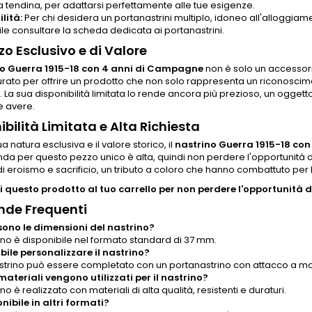
 tendina, per adattarsi perfettamente alle tue esigenze.
lità:
Per chi desidera un portanastrini multiplo, idoneo all'alloggiamen
ile consultare la scheda dedicata ai portanastrini.
zo Esclusivo e di Valore
no Guerra 1915-18 con 4 anni di Campagne
non è solo un accessori
urato per offrire un prodotto che non solo rappresenta un riconosci
La sua disponibilità limitata lo rende ancora più prezioso, un oggett
 avere.
ibilità Limitata e Alta Richiesta
a natura esclusiva e il valore storico, il
nastrino Guerra 1915-18 co
a per questo pezzo unico è alta, quindi non perdere l'opportunità di
i eroismo e sacrificio, un tributo a coloro che hanno combattuto per l
 questo prodotto al tuo carrello per non perdere l'opportunità di
de Frequenti
sono le dimensioni del nastrino?
rino è disponibile nel formato standard di 37 mm.
ibile personalizzare il nastrino?
nastrino può essere completato con un portanastrino con attacco a mor
materiali vengono utilizzati per il nastrino?
rino è realizzato con materiali di alta qualità, resistenti e duraturi.
onibile in altri formati?