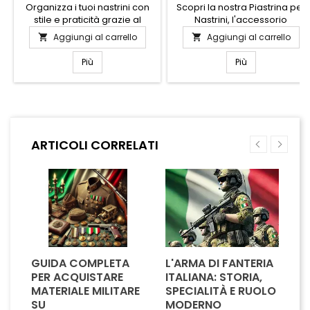
Organizza i tuoi nastrini con
Scopri la nostra Piastrina per
stile e praticità grazie al
Nastrini, l'accessorio
"Porta Nastrini 10 Posti".
indispensabile per
Aggiungi al carrello
Aggiungi al carrello


Questo elegante accessorio
organizzare e personalizzare
è progettato per tenere in
i tuoi nastrini con stile.
Più
Più
ordine fino a dieci nastrini,
Realizzata con materiali di
rendendo facile trovare
alta qualità, questa piastrina
quello giusto al momento
è progettata per garantire
giusto. Realizzato con
durata e resistenza nel
materiali di alta qualità, il
tempo. Il suo design elegante
design compatto si adatta
e funzionale ti permette di
ARTICOLI CORRELATI
perfettamente a qualsiasi
tenere i nastrini sempre in
spazio, dal tuo studio
ordine, evitando grovigli e...
creativo...
GUIDA COMPLETA
L'ARMA DI FANTERIA
A
PER ACQUISTARE
ITALIANA: STORIA,
T
MATERIALE MILITARE
SPECIALITÀ E RUOLO
V
SU
MODERNO
D