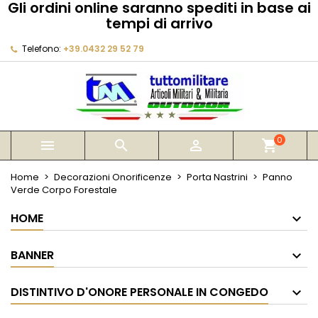
Gli ordini online saranno spediti in base ai
×
×
×
tempi di arrivo
My wishlists
Crea lista dei desideri
Accedi
Telefono:
+39.0432 29 52 79
Create new list
add_circle_outline
Devi avere effettuato l'accesso per salvare dei
Nome lista dei desideri
prodotti nella tua lista dei desideri.
Annulla
Accedi
Annulla
Crea lista dei desideri
0



shopping_cart
Home
Decorazioni Onorificenze
Porta Nastrini
Panno
Verde Corpo Forestale
HOME
BANNER
DISTINTIVO D'ONORE PERSONALE IN CONGEDO