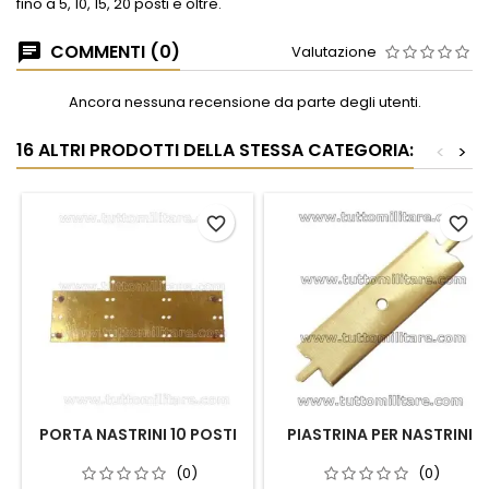
fino a 5, 10, 15, 20 posti e oltre.
COMMENTI (0)
Valutazione
Ancora nessuna recensione da parte degli utenti.
16 ALTRI PRODOTTI DELLA STESSA CATEGORIA:
<
>
favorite_border
favorite_border
PORTA NASTRINI 10 POSTI
PIASTRINA PER NASTRINI
(0)
(0)