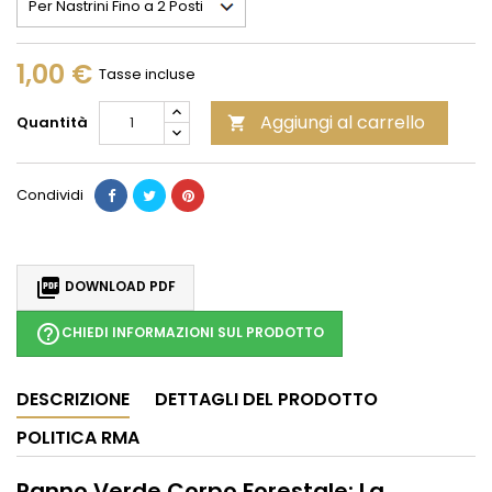
1,00 €
Tasse incluse
Aggiungi al carrello
Quantità

Condividi

DOWNLOAD PDF
help_outline
CHIEDI INFORMAZIONI SUL PRODOTTO
DESCRIZIONE
DETTAGLI DEL PRODOTTO
POLITICA RMA
Panno Verde Corpo Forestale: La