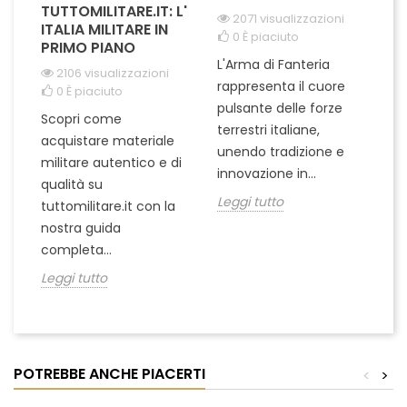
TUTTOMILITARE.IT: L'
2071 visualizzazioni
ITALIA MILITARE IN
0
È piaciuto
PRIMO PIANO
L'Arma di Fanteria
Le
2106 visualizzazioni
rappresenta il cuore
Er
0
È piaciuto
pulsante delle forze
ch
Scopri come
terrestri italiane,
le
acquistare materiale
unendo tradizione e
na
militare autentico e di
innovazione in...
Le
qualità su
Leggi tutto
tuttomilitare.it con la
nostra guida
completa...
Leggi tutto
POTREBBE ANCHE PIACERTI
<
>