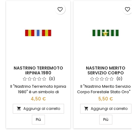
favorite_border
favorite_border
NASTRINO TERREMOTO
NASTRINO MERITO
IRPINIA 1980
SERVIZIO CORPO
FORESTALE STATO ORO
(0)
(0)
Il "Nastrino Terremoto Irpinia
Il "Nastrino Merito Servizio
1980" è un simbolo di
Corpo Forestale Stato Oro" è
memoria e solidarietà,
un simbolo di eccellenza e
4,50 €
5,50 €
creato per commemorare il
dedizione nel servizio
tragico evento che ha
forestale. Realizzato con
Aggiungi al carrello
Aggiungi al carrello


segnato la storia dell'Italia.
materiali di alta qualità,
Realizzato con materiali di
questo nastrino dorato
Più
Più
alta qualità, questo nastrino è
rappresenta un
perfetto per chi desidera
riconoscimento prestigioso
portare con sé un ricordo
per coloro che hanno