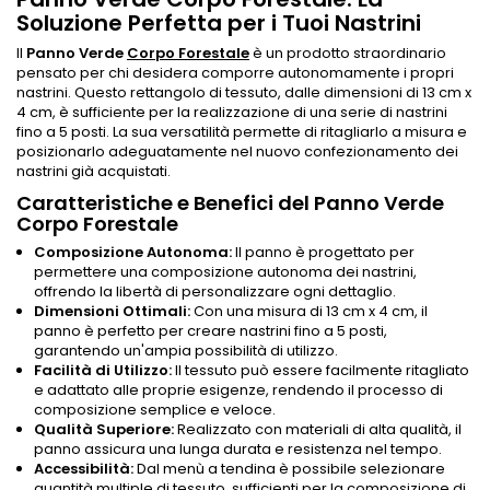
Soluzione Perfetta per i Tuoi Nastrini
Il
Panno Verde
Corpo Forestale
è un prodotto straordinario
pensato per chi desidera comporre autonomamente i propri
nastrini. Questo rettangolo di tessuto, dalle dimensioni di 13 cm x
4 cm, è sufficiente per la realizzazione di una serie di nastrini
fino a 5 posti. La sua versatilità permette di ritagliarlo a misura e
posizionarlo adeguatamente nel nuovo confezionamento dei
nastrini già acquistati.
Caratteristiche e Benefici del Panno Verde
Corpo Forestale
Composizione Autonoma:
Il panno è progettato per
permettere una composizione autonoma dei nastrini,
offrendo la libertà di personalizzare ogni dettaglio.
Dimensioni Ottimali:
Con una misura di 13 cm x 4 cm, il
panno è perfetto per creare nastrini fino a 5 posti,
garantendo un'ampia possibilità di utilizzo.
Facilità di Utilizzo:
Il tessuto può essere facilmente ritagliato
e adattato alle proprie esigenze, rendendo il processo di
composizione semplice e veloce.
Qualità Superiore:
Realizzato con materiali di alta qualità, il
panno assicura una lunga durata e resistenza nel tempo.
Accessibilità:
Dal menù a tendina è possibile selezionare
quantità multiple di tessuto, sufficienti per la composizione di