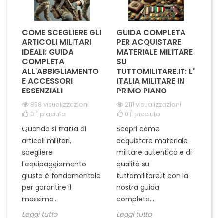
COME SCEGLIERE GLI
GUIDA COMPLETA
L
A
ARTICOLI MILITARI
PER ACQUISTARE
I
IL
IDEALI: GUIDA
MATERIALE MILITARE
S
COMPLETA
SU
M
I
ALL'ABBIGLIAMENTO
TUTTOMILITARE.IT: L'
E ACCESSORI
ITALIA MILITARE IN
ESSENZIALI
PRIMO PIANO
L'
858 visualizzazioni
2111 visualizzazioni
ra
0
È piaciuto
0
È piaciuto
pu
Quando si tratta di
Scopri come
te
articoli militari,
acquistare materiale
ta
un
scegliere
militare autentico e di
ci
in
l'equipaggiamento
qualità su
Le
giusto è fondamentale
tuttomilitare.it con la
per garantire il
nostra guida
massimo...
completa...
Leggi tutto
Leggi tutto