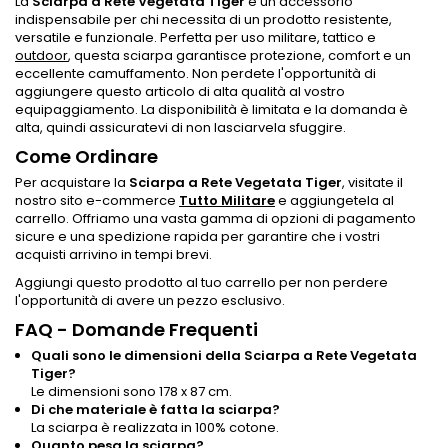
La
Sciarpa a Rete Vegetata Tiger
è un accessorio
indispensabile per chi necessita di un prodotto resistente,
versatile e funzionale. Perfetta per uso militare, tattico e
outdoor
, questa sciarpa garantisce protezione, comfort e un
eccellente camuffamento. Non perdete l'opportunità di
aggiungere questo articolo di alta qualità al vostro
equipaggiamento. La disponibilità è limitata e la domanda è
alta, quindi assicuratevi di non lasciarvela sfuggire.
Come Ordinare
Per acquistare la
Sciarpa a Rete Vegetata Tiger
, visitate il
nostro sito e-commerce
Tutto Militare
e aggiungetela al
carrello. Offriamo una vasta gamma di opzioni di pagamento
sicure e una spedizione rapida per garantire che i vostri
acquisti arrivino in tempi brevi.
Aggiungi questo prodotto al tuo carrello per non perdere
l'opportunità di avere un pezzo esclusivo.
FAQ - Domande Frequenti
Quali sono le dimensioni della Sciarpa a Rete Vegetata
Tiger?
Le dimensioni sono 178 x 87 cm.
Di che materiale è fatta la sciarpa?
La sciarpa è realizzata in 100% cotone.
Quanto pesa la sciarpa?