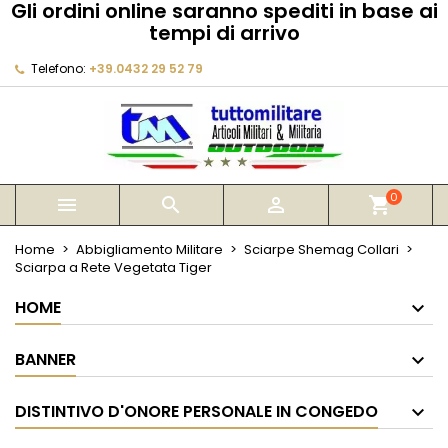
Gli ordini online saranno spediti in base ai
×
×
×
tempi di arrivo
My wishlists
Crea lista dei desideri
Accedi
Telefono:
+39.0432 29 52 79
Create new list
add_circle_outline
Devi avere effettuato l'accesso per salvare dei
Nome lista dei desideri
prodotti nella tua lista dei desideri.
Annulla
Accedi
Annulla
Crea lista dei desideri
0



shopping_cart
Home
Abbigliamento Militare
Sciarpe Shemag Collari
Sciarpa a Rete Vegetata Tiger
HOME
BANNER
DISTINTIVO D'ONORE PERSONALE IN CONGEDO