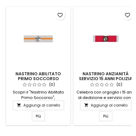
favorite_border
favorite_border
NASTRINO ABILITATO
NASTRINO ANZIANITÀ
PRIMO SOCCORSO
SERVIZIO 15 ANNI POLIZIA
LOCALE LAZIO
(0)
(0)
Scopri il "Nastrino Abilitato
Celebra con orgoglio i 15 anni
Primo Soccorso",
di dedizione e servizio con il
l'accessorio indispensabile
Nastrino Anzianità Servizio
Aggiungi al carrello
Aggiungi al carrello


per chi desidera essere
della Polizia Locale Lazio.
sempre pronto a intervenire
Questo distintivo elegante e
Più
Più
in caso di emergenze.
raffinato è un simbolo di
Realizzato con materiali
impegno e professionalità,
resistenti e di alta qualità,
realizzato con materiali di
questo nastrino è progettato
alta qualità per garantire