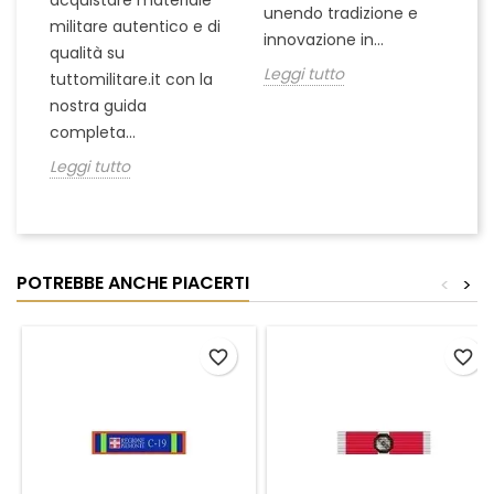
acquistare materiale
unendo tradizione e
na
militare autentico e di
innovazione in...
Le
qualità su
Leggi tutto
tuttomilitare.it con la
nostra guida
completa...
Leggi tutto
POTREBBE ANCHE PIACERTI
<
>
favorite_border
favorite_border