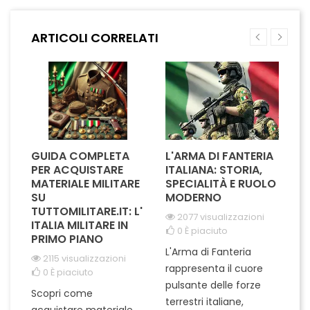
per durare nel tempo,
durata e resistenza. Il design
garantendo visibilità e
sobrio ma distintivo rende
ARTICOLI CORRELATI
riconoscimento immediato.
omaggio al tuo percorso e
Ideale per professionisti del
alla tua dedizione...
settore sanitario,...
GUIDA COMPLETA
L'ARMA DI FANTERIA
A
PER ACQUISTARE
ITALIANA: STORIA,
T
MATERIALE MILITARE
SPECIALITÀ E RUOLO
V
SU
MODERNO
D
TUTTOMILITARE.IT: L'
2077 visualizzazioni
ITALIA MILITARE IN
0
È piaciuto
PRIMO PIANO
L'Arma di Fanteria
Le
2115 visualizzazioni
rappresenta il cuore
Er
0
È piaciuto
pulsante delle forze
ch
Scopri come
terrestri italiane,
le