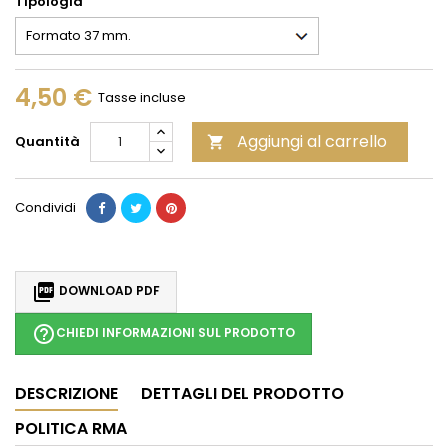
Tipologia
4,50 €
Tasse incluse
Aggiungi al carrello
Quantità

Condividi

DOWNLOAD PDF
help_outline
CHIEDI INFORMAZIONI SUL PRODOTTO
DESCRIZIONE
DETTAGLI DEL PRODOTTO
POLITICA RMA