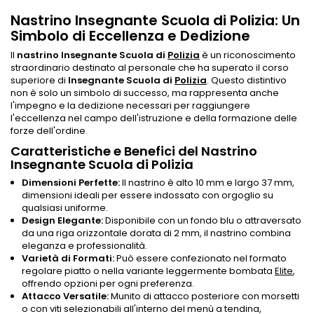
Nastrino Insegnante Scuola di Polizia: Un
Simbolo di Eccellenza e Dedizione
Il
nastrino Insegnante Scuola di
Polizia
è un riconoscimento
straordinario destinato al personale che ha superato il corso
superiore di
Insegnante Scuola di
Polizia
. Questo distintivo
non è solo un simbolo di successo, ma rappresenta anche
l'impegno e la dedizione necessari per raggiungere
l'eccellenza nel campo dell'istruzione e della formazione delle
forze dell'ordine.
Caratteristiche e Benefici del Nastrino
Insegnante Scuola di Polizia
Dimensioni Perfette:
Il nastrino è alto 10 mm e largo 37 mm,
dimensioni ideali per essere indossato con orgoglio su
qualsiasi uniforme.
Design Elegante:
Disponibile con un fondo blu o attraversato
da una riga orizzontale dorata di 2 mm, il nastrino combina
eleganza e professionalità.
Varietà di Formati:
Può essere confezionato nel formato
regolare piatto o nella variante leggermente bombata
Elite
,
offrendo opzioni per ogni preferenza.
Attacco Versatile:
Munito di attacco posteriore con morsetti
o con viti selezionabili all'interno del menù a tendina,