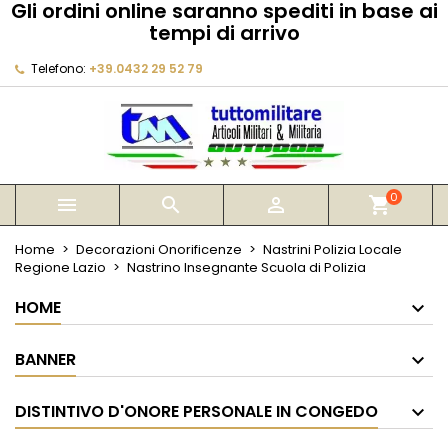
Gli ordini online saranno spediti in base ai
×
×
×
tempi di arrivo
My wishlists
Crea lista dei desideri
Accedi
Telefono:
+39.0432 29 52 79
Create new list
add_circle_outline
Devi avere effettuato l'accesso per salvare dei
Nome lista dei desideri
prodotti nella tua lista dei desideri.
Annulla
Accedi
Annulla
Crea lista dei desideri
0



shopping_cart
Home
Decorazioni Onorificenze
Nastrini Polizia Locale
Regione Lazio
Nastrino Insegnante Scuola di Polizia
HOME
BANNER
DISTINTIVO D'ONORE PERSONALE IN CONGEDO