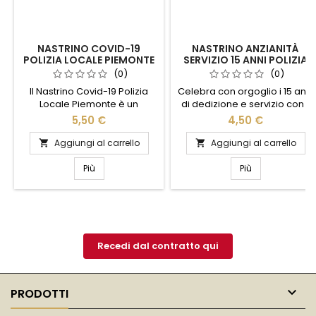
NASTRINO COVID-19
NASTRINO ANZIANITÀ
POLIZIA LOCALE PIEMONTE
SERVIZIO 15 ANNI POLIZIA
LOCALE LAZIO
(0)
(0)
Il Nastrino Covid-19 Polizia
Celebra con orgoglio i 15 anni
Locale Piemonte è un
di dedizione e servizio con il
simbolo di dedizione e
Nastrino Anzianità Servizio
5,50 €
4,50 €
servizio durante la
della Polizia Locale Lazio.
pandemia. Realizzato con
Questo distintivo elegante e
Aggiungi al carrello
Aggiungi al carrello


materiali di alta qualità,
raffinato è un simbolo di
questo nastrino rappresenta
impegno e professionalità,
Più
Più
l'impegno e il coraggio degli
realizzato con materiali di
agenti della Polizia Locale del
alta qualità per garantire
Piemonte. Indossalo con
durata e resistenza. Il design
orgoglio per onorare il lavoro
sobrio ma distintivo rende
svolto in tempi difficili e per
omaggio al tuo percorso e
ricordare l'importanza della...
alla tua dedizione...
Recedi dal contratto qui

PRODOTTI