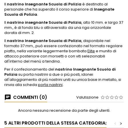
Il
nastrino Insegnante Scuola di Polizia
è destinato al
personale che ha superato il corso superiore di
Insegnate
Scuola di Polizia
.
Il
nastrino insegnante Scuola di Polizia
, alto 10 mm. e largo 37
mm., è di fondo blu o attraversato da una riga orizzontale
dorata di mm. 2.
Il
nastrino Insegnante Scuola di Polizia
, disponibile nel
formato 37 mm., può essere confezionato nel formato regolare
piatto, nella variante leggermente bombata
Elite
e munito di
attacco posteriore con morsetti o con viti selezionabili
all'interno del menù a tendina.
Per il confezionamento del
nastrino Insegnante Scuola di
Polizia
su porta nastrini a due o più posti, idonei
all'alloggiamento di più nastrini uniti su unica base in metallo, si
rinvia alla scheda
porta nastrini
.
COMMENTI (0)
Valutazione
Ancora nessuna recensione da parte degli utenti.
5 ALTRI PRODOTTI DELLA STESSA CATEGORIA:
<
>