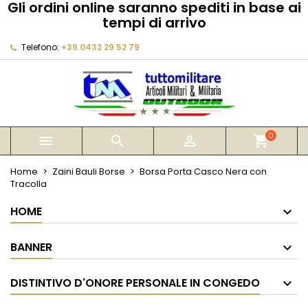
Gli ordini online saranno spediti in base ai
×
×
×
tempi di arrivo
My wishlists
Crea lista dei desideri
Accedi
Telefono:
+39.0432 29 52 79
Create new list
add_circle_outline
Devi avere effettuato l'accesso per salvare dei
Nome lista dei desideri
prodotti nella tua lista dei desideri.
Annulla
Accedi
Annulla
Crea lista dei desideri
0



shopping_cart
Home
Zaini Bauli Borse
Borsa Porta Casco Nera con
Tracolla
HOME
BANNER
DISTINTIVO D'ONORE PERSONALE IN CONGEDO