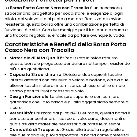
La
Borsa Porta Casco Nera con Tracolla
è un accessorio
straordinario, progettato per soddisfare le esigenze di ogni
pilota, dal volovelista al pilota a motore. Realizzata in nylon
resistente, questa borsa offre una combinazione perfetta di
funzionalità e stile. Con due maniglie per il trasporto a mano e
una tracolla regolabile, è facile da portare ovunque tu vada.
Caratteristiche e Benefici della Borsa Porta
Casco Nera con Tracolla
Materiale di Alta Qualità:
Realizzata in nylon robusto,
questa borsa è progettata per durare nel tempo, resistendo
all'usura quotidiana.
Capacità Straordinaria:
Dotata di due capienti tasche
laterali anteriori con chiusura a velcro e bottone, oltre a due
ulteriori taschini laterali interni senza chiusura, offre ampio
spazio per tutti i tuoi
accessori
di volo.
Design Funzionale:
La chiusura superiore con cerniera
garantisce che il tuo casco e gli altri oggetti siano sempre al
sicuro.
Versatilità:
Utilizzata dai piloti NATO europei, questa borsa è
perfetta per contenere il casco di volo, carte, documenti e
qualsiasi altro materiale necessario durante le missioni.
Comodità di Trasporto:
Grazie alla tracolla regolabile e
alle due maniglie, puoi trasportare la borsa come preferisci,