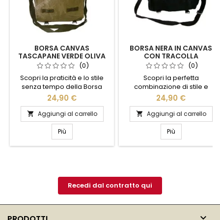
BORSA CANVAS
BORSA NERA IN CANVAS
TASCAPANE VERDE OLIVA
CON TRACOLLA
CON TRACOLLA
(0)
(0)
Scopri la praticità e lo stile
Scopri la perfetta
senza tempo della Borsa
combinazione di stile e
Canvas Tascapane Verde
funzionalità con la nostra
24,90 €
24,90 €
Oliva con Tracolla. Realizzata
Borsa Nera in Canvas con
in robusto canvas, questa
Tracolla. Realizzata in
Aggiungi al carrello
Aggiungi al carrello


borsa è perfetta per
resistente tessuto di canvas,
accompagnarti nelle tue
questa borsa è ideale per
Più
Più
avventure quotidiane. Il suo
accompagnarti in ogni
design versatile e il colore
avventura quotidiana. Il
verde oliva si abbinano
design elegante e
facilmente a qualsiasi outfit,
minimalista si adatta a
mentre la tracolla regolabile
qualsiasi outfit, mentre la
offre comfort e praticità.
tracolla regolabile offre
Recedi dal contratto qui
Dotata...
comfort e praticità. Con
ampio spazio...

PRODOTTI