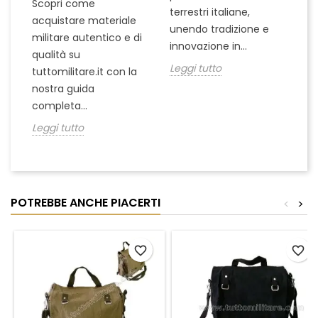
Scopri come
terrestri italiane,
le
acquistare materiale
unendo tradizione e
na
militare autentico e di
innovazione in...
Le
qualità su
Leggi tutto
tuttomilitare.it con la
nostra guida
completa...
Leggi tutto
POTREBBE ANCHE PIACERTI
<
>
favorite_border
favorite_border