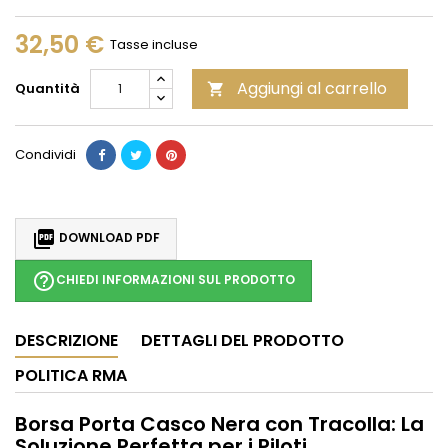
32,50 €
Tasse incluse
Aggiungi al carrello
Quantità

Condividi

DOWNLOAD PDF
help_outline
CHIEDI INFORMAZIONI SUL PRODOTTO
DESCRIZIONE
DETTAGLI DEL PRODOTTO
POLITICA RMA
Borsa Porta Casco Nera con Tracolla: La
Soluzione Perfetta per i Piloti