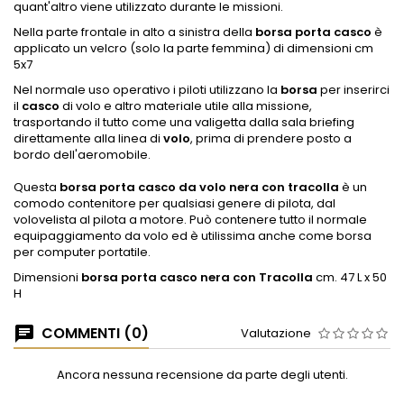
quant'altro viene utilizzato durante le missioni.
Nella parte frontale in alto a sinistra della
borsa porta casco
è
applicato un velcro (solo la parte femmina) di dimensioni cm
5x7
Nel normale uso operativo i piloti utilizzano la
borsa
per inserirci
il
casco
di volo e altro materiale utile alla missione,
trasportando il tutto come una valigetta dalla sala briefing
direttamente alla linea di
volo
, prima di prendere posto a
bordo dell'aeromobile.
Questa
borsa porta casco da volo nera con tracolla
è un
comodo contenitore per qualsiasi genere di pilota, dal
volovelista al pilota a motore. Può contenere tutto il normale
equipaggiamento da volo ed è utilissima anche come borsa
per computer portatile.
Dimensioni
borsa porta casco nera con Tracolla
cm. 47 L x 50
H
COMMENTI (0)
Valutazione
Ancora nessuna recensione da parte degli utenti.