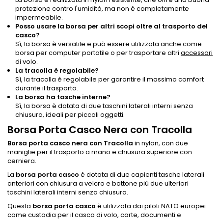
protezione contro l'umidità, ma non è completamente
impermeabile.
Posso usare la borsa per altri scopi oltre al trasporto del
casco?
Sì, la borsa è versatile e può essere utilizzata anche come
borsa per computer portatile o per trasportare altri
accessori
di volo.
La tracolla è regolabile?
Sì, la tracolla è regolabile per garantire il massimo comfort
durante il trasporto.
La borsa ha tasche interne?
Sì, la borsa è dotata di due taschini laterali interni senza
chiusura, ideali per piccoli oggetti.
Borsa Porta Casco Nera con Tracolla
Borsa porta casco nera con Tracolla
in nylon, con due
maniglie per il trasporto a mano e chiusura superiore con
cerniera.
La
borsa porta casco
è dotata di due capienti tasche laterali
anteriori con chiusura a velcro e bottone più due ulteriori
taschini laterali interni senza chiusura.
Questa
borsa porta casco
è utilizzata dai piloti NATO europei
come custodia per il casco di volo, carte, documenti e