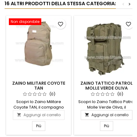
16 ALTRI PRODOTTI DELLA STESSA CATEGORIA:
<
>
Non disponibile
favorite_border
favorite_border
ZAINO MILITARE COYOTE
ZAINO TATTICO PATROL
TAN
MOLLE VERDE OLIVA
(0)
(0)
Scopri lo Zaino Militare
Scopri lo Zaino Tattico Patrol
Coyote TAN, il compagno
Molle Verde Oliva, il
ideale per le tue avventure
compagno ideale per le tue
Aggiungi al carrello
Aggiungi al carrello


all'aperto. Realizzato con
avventure all'aperto.
materiali resistenti e di alta
Progettato per resistere alle
Più
Più
qualità, questo zaino offre
condizioni più estreme, offre
una capacità spaziosa per
un ampio spazio di