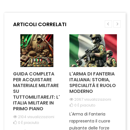
trasportare tutto il
archiviazione e una
necessario. Il design
disposizione intelligente
ergonomico garantisce
grazie al sistema Molle, che
comfort anche durante le
consente di personalizzare e
ARTICOLI CORRELATI
escursioni più lunghe, mentre
organizzare facilmente il tuo
le numerose tasche e
equipaggiamento. Realizzato
scomparti facilitano...
in materiale...
GUIDA COMPLETA
L'ARMA DI FANTERIA
A
PER ACQUISTARE
ITALIANA: STORIA,
T
MATERIALE MILITARE
SPECIALITÀ E RUOLO
V
SU
MODERNO
D
TUTTOMILITARE.IT: L'
2067 visualizzazioni
ITALIA MILITARE IN
0
È piaciuto
PRIMO PIANO
L'Arma di Fanteria
Le
2104 visualizzazioni
rappresenta il cuore
Er
0
È piaciuto
pulsante delle forze
ch