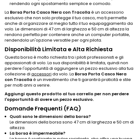
rendendo ogni spostamento semplice e comodo.
La
Borsa Porta Casco Nera con Tracolla
è un accessorio
esclusivo che non solo protegge il tuo casco, ma ti permette
anche di organizzare al meglio tutto il tuo equipaggiamento da
volo. Le dimensioni di 47 cm di larghezza e 50 cm di altezza la
rendono perfetta per contenere anche un computer portatile,
rendendola un'opzione versatile per ogni pilota.
Disponibilità Limitata e Alta Richiesta
Questa borsa è molto richiesta tra i piloti professionisti e gli
appassionati di volo. La sua disponibilità è limitata, quindi non
perdere l'opportunità di aggiungere un pezzo esclusivo alla tua
collezione di
accessori
da volo. La
Borsa Porta Casco Nera
con Tracolla
è un investimento che ti garantirà praticità e stile
per molti anni a venire.
Aggiungi questo prodotto al tuo carrello per non perdere
l'opportunità di avere un pezzo esclusivo.
Domande Frequenti (FAQ)
Quali sono le dimensioni della borsa?
Le dimensioni della borsa sono 47 cm di larghezza e 50 cm di
altezza.
La borsa è impermeabile?
La borsa è realizzata in nylon resistente, che offre una buona