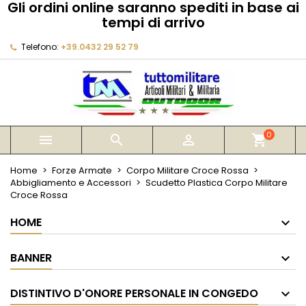
Gli ordini online saranno spediti in base ai
×
×
×
tempi di arrivo
My wishlists
Crea lista dei desideri
Accedi
Telefono:
+39.0432 29 52 79
Create new list
add_circle_outline
Devi avere effettuato l'accesso per salvare dei
Nome lista dei desideri
prodotti nella tua lista dei desideri.
Annulla
Accedi
Annulla
Crea lista dei desideri
0



shopping_cart
Home
Forze Armate
Corpo Militare Croce Rossa
Abbigliamento e Accessori
Scudetto Plastica Corpo Militare
Croce Rossa
HOME
BANNER
DISTINTIVO D'ONORE PERSONALE IN CONGEDO