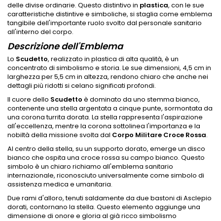
delle divise ordinarie. Questo distintivo in
plastica
, con le sue
caratteristiche distintive e simboliche, si staglia come emblema
tangibile dell'importante ruolo svolto dal personale sanitario
all'interno del corpo.
Descrizione dell'Emblema
Lo
Scudetto
, realizzato in plastica di alta qualità, è un
concentrato di simbolismo e storia. Le sue dimensioni, 4,5 cm in
larghezza per 5,5 cm in altezza, rendono chiaro che anche nei
dettagli più ridotti si celano significati profondi.
Il cuore dello
Scudetto
è dominato da uno stemma bianco,
contenente una stella argentata a cinque punte, sormontata da
una corona turrita dorata. La stella rappresenta l'aspirazione
all'eccellenza, mentre la corona sottolinea l'importanza e la
nobiltà della missione svolta dal
Corpo Militare Croce Rossa
.
Al centro della stella, su un supporto dorato, emerge un disco
bianco che ospita una croce rossa su campo bianco. Questo
simbolo è un chiaro richiamo all'emblema sanitario
internazionale, riconosciuto universalmente come simbolo di
assistenza medica e umanitaria.
Due rami d'alloro, tenuti saldamente da due bastoni di Asclepio
dorati, contornano la stella. Questo elemento aggiunge una
dimensione di onore e gloria al già ricco simbolismo