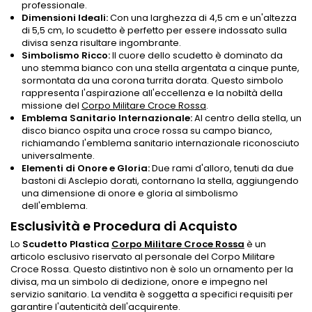
professionale.
Dimensioni Ideali:
Con una larghezza di 4,5 cm e un'altezza
di 5,5 cm, lo scudetto è perfetto per essere indossato sulla
divisa senza risultare ingombrante.
Simbolismo Ricco:
Il cuore dello scudetto è dominato da
uno stemma bianco con una stella argentata a cinque punte,
sormontata da una corona turrita dorata. Questo simbolo
rappresenta l'aspirazione all'eccellenza e la nobiltà della
missione del
Corpo Militare Croce Rossa
.
Emblema Sanitario Internazionale:
Al centro della stella, un
disco bianco ospita una croce rossa su campo bianco,
richiamando l'emblema sanitario internazionale riconosciuto
universalmente.
Elementi di Onore e Gloria:
Due rami d'alloro, tenuti da due
bastoni di Asclepio dorati, contornano la stella, aggiungendo
una dimensione di onore e gloria al simbolismo
dell'emblema.
Esclusività e Procedura di Acquisto
Lo
Scudetto Plastica
Corpo Militare Croce Rossa
è un
articolo esclusivo riservato al personale del Corpo Militare
Croce Rossa. Questo distintivo non è solo un ornamento per la
divisa, ma un simbolo di dedizione, onore e impegno nel
servizio sanitario. La vendita è soggetta a specifici requisiti per
garantire l'autenticità dell'acquirente.