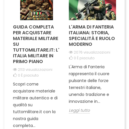
GUIDA COMPLETA
L'ARMA DI FANTERIA
A
PER ACQUISTARE
ITALIANA: STORIA,
T
MATERIALE MILITARE
SPECIALITÀ E RUOLO
V
SU
MODERNO
D
TUTTOMILITARE.IT: L'
2076 visualizzazioni
ITALIA MILITARE IN
0
È piaciuto
PRIMO PIANO
L'Arma di Fanteria
Le
2113 visualizzazioni
rappresenta il cuore
Er
0
È piaciuto
pulsante delle forze
ch
Scopri come
terrestri italiane,
le
acquistare materiale
unendo tradizione e
na
militare autentico e di
innovazione in...
Le
qualità su
Leggi tutto
tuttomilitare.it con la
nostra guida
completa...