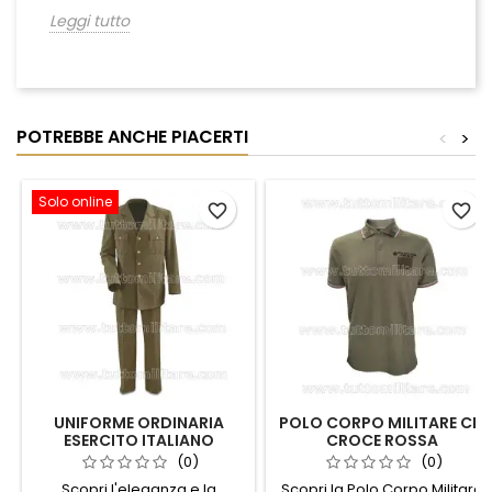
Leggi tutto
POTREBBE ANCHE PIACERTI
<
>
Solo online
favorite_border
favorite_border
UNIFORME ORDINARIA
POLO CORPO MILITARE CRI
ESERCITO ITALIANO
CROCE ROSSA
(0)
(0)
Scopri l'eleganza e la
Scopri la Polo Corpo Militare