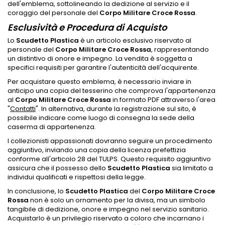
dell'emblema, sottolineando la dedizione al servizio e il
coraggio del personale del
Corpo Militare Croce Rossa
.
Esclusività e Procedura di Acquisto
Lo
Scudetto Plastica
è un articolo esclusivo riservato al
personale del
Corpo Militare Croce Rossa
, rappresentando
un distintivo di onore e impegno. La vendita è soggetta a
specifici requisiti per garantire l'autenticità dell'acquirente.
Per acquistare questo emblema, è necessario inviare in
anticipo una copia del tesserino che comprova l'appartenenza
al
Corpo Militare Croce Rossa
in formato PDF attraverso l'area
"
Contatti
". In alternativa, durante la registrazione sul sito, è
possibile indicare come luogo di consegna la sede della
caserma di appartenenza.
I collezionisti appassionati dovranno seguire un procedimento
aggiuntivo, inviando una copia della licenza prefettizia
conforme all'articolo 28 del TULPS. Questo requisito aggiuntivo
assicura che il possesso dello
Scudetto Plastica
sia limitato a
individui qualificati e rispettosi della legge.
In conclusione, lo
Scudetto Plastica
del
Corpo Militare Croce
Rossa
non è solo un ornamento per la divisa, ma un simbolo
tangibile di dedizione, onore e impegno nel servizio sanitario.
Acquistarlo è un privilegio riservato a coloro che incarnano i