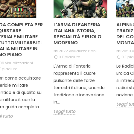
DA COMPLETA PER
L'ARMA DI FANTERIA
ALPINI:
UISTARE
ITALIANA: STORIA,
TRADIZ
ERIALE MILITARE
SPECIALITÀ E RUOLO
DEL CO
TUTTOMILITARE.IT:
MODERNO
MONTA
TALIA MILITARE IN
2072 visualizzazioni
2850 v
MO PIANO
0
È piaciuto
0
È pia
06 visualizzazioni
L'Arma di Fanteria
Le Radic
È piaciuto
rappresenta il cuore
Eroica C
ri come acquistare
pulsante delle forze
si intre
riale militare
terrestri italiane, unendo
radici s
ntico e di qualità su
tradizione e innovazione
nazione. 
omilitare.it con la
in...
Leggi tu
ra guida completa...
Leggi tutto
i tutto