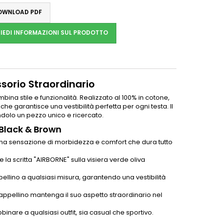
WNLOAD PDF
IEDI INFORMAZIONI SUL PRODOTTO
sorio Straordinario
ina stile e funzionalità. Realizzato al 100% in cotone,
 garantisce una vestibilità perfetta per ogni testa. Il
ndolo un pezzo unico e ricercato.
 Black & Brown
e una sensazione di morbidezza e comfort che dura tutto
e la scritta "AIRBORNE" sulla visiera verde oliva
ellino a qualsiasi misura, garantendo una vestibilità
l cappellino mantenga il suo aspetto straordinario nel
inare a qualsiasi outfit, sia casual che sportivo.