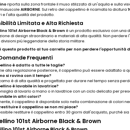
ino
riporta sulla zona frontale il muso stilizzato di un'aquila e sulla vi
e maiuscole
AIRBORNE
. Sul retro del cappellino è ricamata la dicitura
1
i e l'alta qualità del prodotto.
ibilità Limitata e Alta Richiesta
ino 101st Airborne Black & Brown
è un prodotto esclusivo con una dis
one di design straordinario e materiali di alta qualità. Non perdere
 divisioni più leggendarie della storia militare.
 questo prodotto al tuo carrello per non perdere l'opportunità di
 Domande Frequenti
pellino è adatto a tutte le taglie?
zie alla regolazione posteriore, il cappellino può essere adattato a q
amo si rovina con il tempo?
 ricamo è di alta qualità e progettato per durare nel tempo senza perd
pellino è lavabile in lavatrice?
consiglia di lavarlo a mano o in lavatrice con un ciclo delicato per pres
nibile in altri colori?
mente, il cappellino è disponibile solo nella combinazione di colori n
restituire il cappellino se non mi piace?
ossibile restituire il cappellino entro 30 giorni dall'acquisto, purché sia 
llino 101st Airborne Black & Brown
lino 101st Airborne Black & Brown