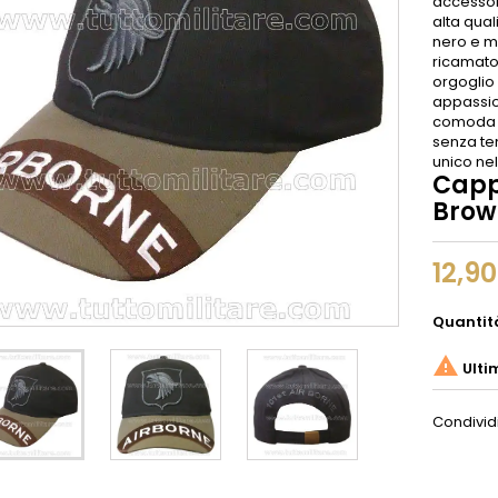
accessori
alta qual
nero e ma
ricamato 
orgoglio
appassion
comoda e 
senza tem
unico ne
Cappe
Brow
12,9
Quantit

Ulti
Condivid