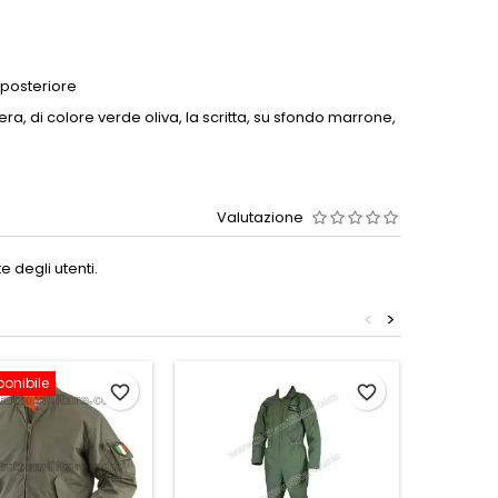
posteriore
siera, di colore verde oliva, la scritta, su sfondo marrone,
Valutazione
 degli utenti.
<
>
ponibile
Non disp
favorite_border
favorite_border