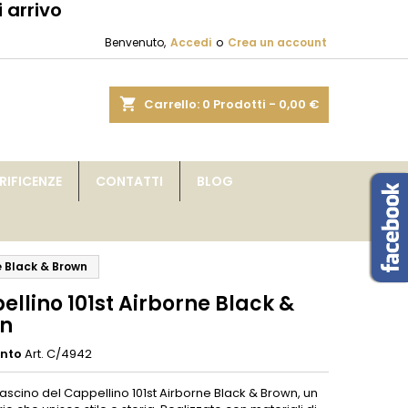
 arrivo
×
×
×
Benvenuto,
Accedi
o
Crea un account
sta
shopping_cart
Carrello:
0
Prodotti - 0,00 €
i
IFICENZE
CONTATTI
BLOG
i
e Black & Brown
llino 101st Airborne Black &
n
ento
Art. C/4942
 fascino del Cappellino 101st Airborne Black & Brown, un