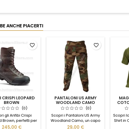
BE ANCHE PIACERTI
favorite_border
favorite_border
I CRISPI LEOPARD
PANTALONI US ARMY
MAGL
BROWN
WOODLAND CAMO
COTO
(0)
(0)
i gli Anfibi Crispi
Scopri i Pantaloni US Army
Scopri l
 Brown, perfetti per
Woodland Camo, un capo
Shirt in
 cerca comfort e
iconico che unisce stile e
un cap
245,00 €
29,00 €