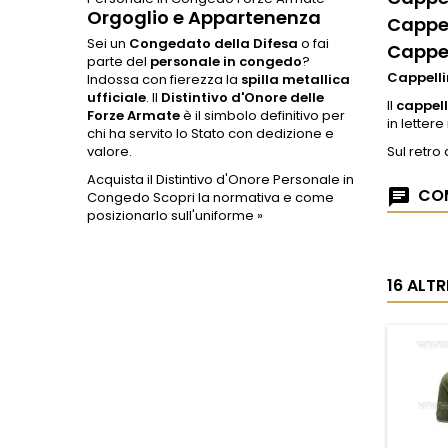
Orgoglio e Appartenenza
Cappel
Sei un
Congedato della Difesa
o fai
Cappel
parte del
personale in congedo
?
Cappell
Indossa con fierezza la
spilla metallica
ufficiale
. Il
Distintivo d'Onore delle
Il
cappell
Forze Armate
è il simbolo definitivo per
in letter
chi ha servito lo Stato con dedizione e
valore.
Sul retro
Acquista il Distintivo d'Onore Personale in
COM
Congedo
Scopri la normativa e come
posizionarlo sull'uniforme »
16 ALT