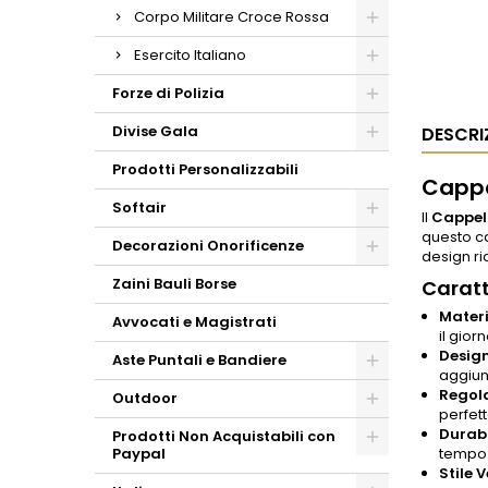
Corpo Militare Croce Rossa
Esercito Italiano
Forze di Polizia
Divise Gala
DESCRI
Prodotti Personalizzabili
Cappe
Softair
Il
Cappell
questo ca
Decorazioni Onorificenze
design ri
Zaini Bauli Borse
Caratt
Materi
Avvocati e Magistrati
il giorn
Design
Aste Puntali e Bandiere
aggiun
Regola
Outdoor
perfett
Durabi
Prodotti Non Acquistabili con
Paypal
tempo
Stile V