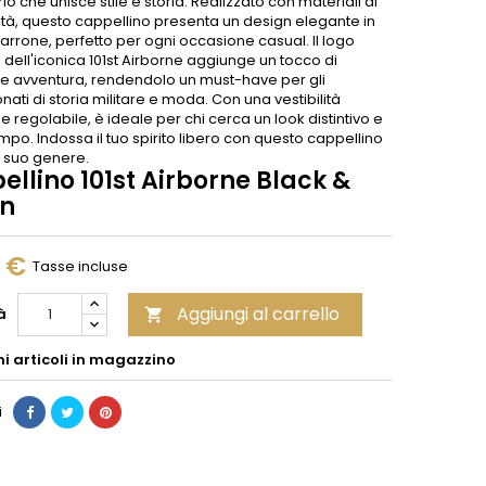
o che unisce stile e storia. Realizzato con materiali di
ità, questo cappellino presenta un design elegante in
rrone, perfetto per ogni occasione casual. Il logo
dell'iconica 101st Airborne aggiunge un tocco di
 e avventura, rendendolo un must-have per gli
ati di storia militare e moda. Con una vestibilità
regolabile, è ideale per chi cerca un look distintivo e
po. Indossa il tuo spirito libero con questo cappellino
l suo genere.
llino 101st Airborne Black &
n
0 €
Tasse incluse
Aggiungi al carrello
à

mi articoli in magazzino
i