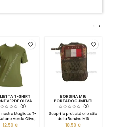
<
>
favorite_border
favorite_border
IETTA T-SHIRT
BORSINA M16
CAP
NE VERDE OLIVA
PORTADOCUMENTI
VEGE
PORTAPENNE E BLOC
(0)
(0)
NOTES VEGETATO
a nostra Maglietta T-
Scopri la praticità e lo stile
Scopri 
 Cotone Verde Oliva,
della Borsina M16
Vegetato
o essenziale per il
Portadocumenti
un acce
12,50 €
18,50 €