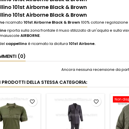
lino 101st Airborne Black & Brown
lino 101st Airborne Black & Brown
ino
ricamato
101st Airborne Black & Brown
100% cotone regolazione 
ino
riporta sulla zona frontale il muso stilizzato di un'aquila e sulla vi
e maiuscole
AIRBORNE
.
 del
cappellino
è ricamato la dicitura
101st Airbone.
MENTI (0)
Ancora nessuna recensione da parte
RI PRODOTTI DELLA STESSA CATEGORIA:
Non dis
favorite_border
favorite_border