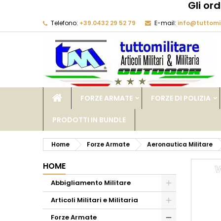
Gli or
Telefono:
+39.0432 29 52 79
E-mail:
info@tuttomil
M
C
A
add_circle_outline
De
No
dei
FORZE ARMATE
FORZE DI POLIZIA
PRODOTTI IN BUNDLE
Home
Forze Armate
Aeronautica Militare
HOME
Abbigliamento Militare
Articoli Militari e Militaria
Forze Armate