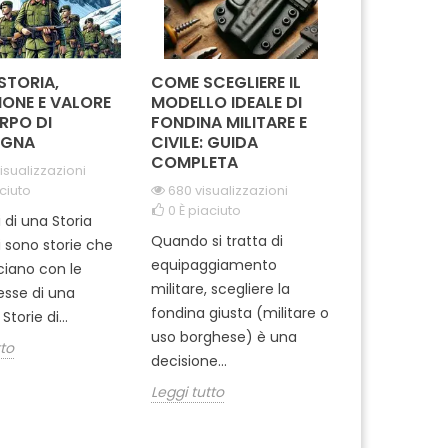
 STORIA,
COME SCEGLIERE IL
IN MISSION
IONE E VALORE
MODELLO IDEALE DI
REGGIMEN
RPO DI
FONDINA MILITARE E
CARABINIE
GNA
CIVILE: GUIDA
PARACADUT
COMPLETA
TUSCANIA
isualizzazioni
ciuto
680 visualizzazioni
2067 visual
0
È piaciuto
0
È piaciut
i di una Storia
Quando si tratta di
Ti sei mai m
i sono storie che
equipaggiamento
come si pre
cciano con le
militare, scegliere la
professionisti
tesse di una
fondina giusta (militare o
dell'Arma ? 
Storie di...
uso borghese) è una
del 1° Reggi
tto
decisione...
Leggi tutto
Leggi tutto