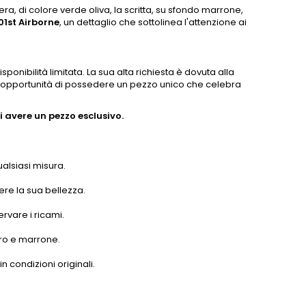
siera, di colore verde oliva, la scritta, su sfondo marrone,
01st Airborne
, un dettaglio che sottolinea l'attenzione ai
ponibilità limitata. La sua alta richiesta è dovuta alla
 l'opportunità di possedere un pezzo unico che celebra
 avere un pezzo esclusivo.
ualsiasi misura.
ere la sua bellezza.
ervare i ricami.
ero e marrone.
in condizioni originali.