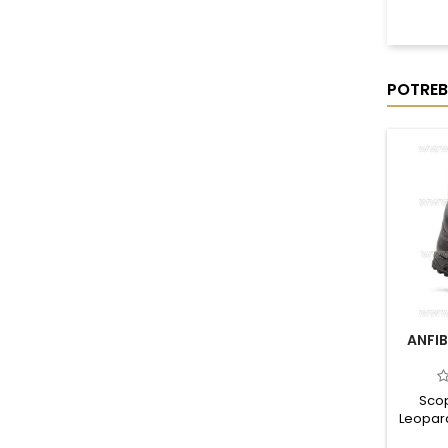
POTREB
ANFIB
Scopr
Leopard
chi