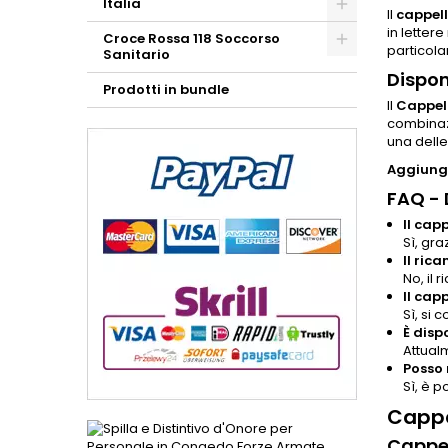
Italia
Il
cappell
in letter
Croce Rossa 118 Soccorso
particolar
Sanitario
Dispon
Prodotti in bundle
Il
Cappell
combinazi
una delle
Aggiungi
FAQ -
Il cap
Sì, gra
Il ric
No, il
Il cap
Sì, si 
È dispo
Attual
Posso 
Sì, è p
Cappe
Cappel