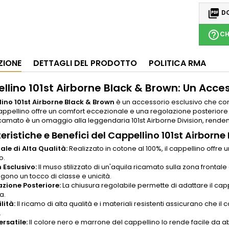

DO
help_outline
CH
ZIONE
DETTAGLI DEL PRODOTTO
POLITICA RMA
llino 101st Airborne Black & Brown: Un Acces
ino 101st Airborne Black & Brown
è un accessorio esclusivo che comb
ppellino offre un comfort eccezionale e una regolazione posteriore che
camato è un omaggio alla leggendaria 101st Airborne Division, rende
eristiche e Benefici del Cappellino 101st Airborne
ale di Alta Qualità:
Realizzato in cotone al 100%, il cappellino offr
o.
 Esclusivo:
Il muso stilizzato di un'aquila ricamato sulla zona frontale 
gono un tocco di classe e unicità.
zione Posteriore:
La chiusura regolabile permette di adattare il capp
a.
lità:
Il ricamo di alta qualità e i materiali resistenti assicurano che i
.
ersatile:
Il colore nero e marrone del cappellino lo rende facile da abb