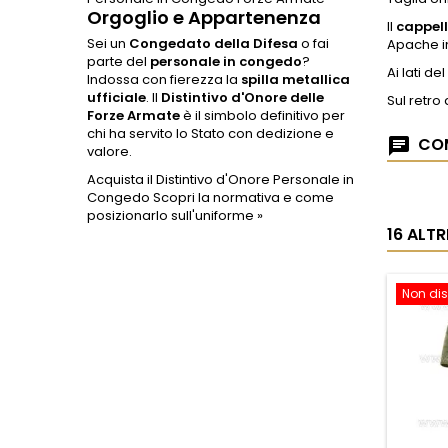
Orgoglio e Appartenenza
Il
cappell
Sei un
Congedato della Difesa
o fai
Apache in
parte del
personale in congedo
?
Ai lati del
Indossa con fierezza la
spilla metallica
ufficiale
. Il
Distintivo d'Onore delle
Sul retro
Forze Armate
è il simbolo definitivo per
chi ha servito lo Stato con dedizione e
COM
valore.
Acquista il Distintivo d'Onore Personale in
Congedo
Scopri la normativa e come
posizionarlo sull'uniforme »
16 ALT
Non dis