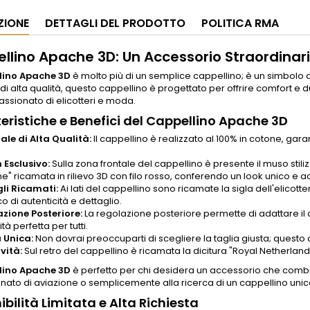
ZIONE
DETTAGLI DEL PRODOTTO
POLITICA RMA
llino Apache 3D: Un Accessorio Straordinar
lino Apache 3D
è molto più di un semplice cappellino; è un simbolo di
 di alta qualità, questo cappellino è progettato per offrire comfort e
ssionato di elicotteri e moda.
eristiche e Benefici del Cappellino Apache 3D
ale di Alta Qualità:
Il cappellino è realizzato al 100% in cotone, g
 Esclusivo:
Sulla zona frontale del cappellino è presente il muso stiliz
" ricamata in rilievo 3D con filo rosso, conferendo un look unico e a
li Ricamati:
Ai lati del cappellino sono ricamate la sigla dell'elicot
o di autenticità e dettaglio.
zione Posteriore:
La regolazione posteriore permette di adattare il
ità perfetta per tutti.
 Unica:
Non dovrai preoccuparti di scegliere la taglia giusta; questo c
vità:
Sul retro del cappellino è ricamata la dicitura "Royal Netherlan
lino Apache 3D
è perfetto per chi desidera un accessorio che combini
ato di aviazione o semplicemente alla ricerca di un cappellino unico
ibilità Limitata e Alta Richiesta