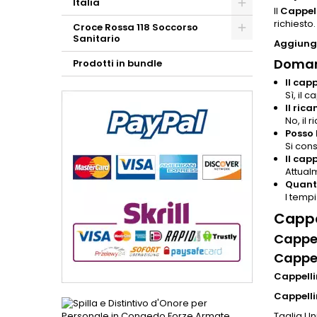
Italia
Il
Cappel
richiesto
Croce Rossa 118 Soccorso
Sanitario
Aggiungi
Doman
Prodotti in bundle
Il cap
Sì, il 
Il ric
No, il 
Posso 
Si cons
Il capp
Attualm
Quanto
I temp
Cappe
Cappe
Cappe
Cappell
Cappelli
Taglia Un