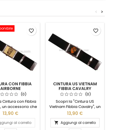
<
>
ponibile
favorite_border
favorite_border
URA CON FIBBIA
CINTURA US VIETNAM
BR
AIRBORNE
FIBBIA CAVALRY
PARA
COB
(0)
(0)
a Cintura con Fibbia
Scopri la "Cintura US
Scopr
, un accessorio che
Vietnam Fibbia Cavalry", un
Paraco
stile e funzionalità.
accessorio che unisce
OD-Bla
13,90 €
13,90 €
ata con materiali di
storia e stile. Realizzata con
versatil
lità, questa cintura
materiali di alta qualità,
amanti
giungi al carrello
Aggiungi al carrello
Ag


esistenza e comfort
questa cintura è ispirata
Realizza