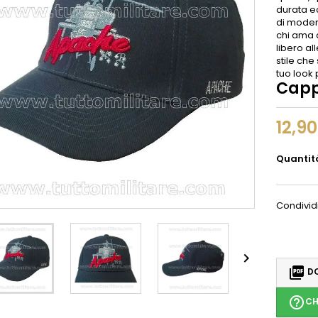
durata ec
di moder
chi ama 
libero al
stile che
tuo look 
Capp
12,9
Quantit
Condivid


DO
help_outline
CH