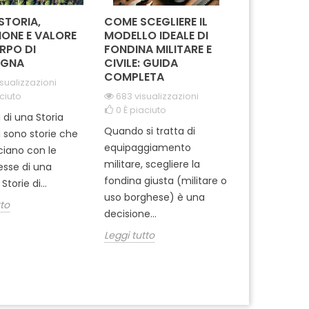
 STORIA,
COME SCEGLIERE IL
IN MISSION
IONE E VALORE
MODELLO IDEALE DI
REGGIMEN
RPO DI
FONDINA MILITARE E
CARABINIE
GNA
CIVILE: GUIDA
PARACADUT
COMPLETA
TUSCANIA
isualizzazioni
ciuto
683 visualizzazioni
2068 visua
0
È piaciuto
0
È piaciut
i di una Storia
Quando si tratta di
Ti sei mai m
i sono storie che
equipaggiamento
come si pre
cciano con le
militare, scegliere la
professionisti
tesse di una
fondina giusta (militare o
dell'Arma ? 
Storie di...
uso borghese) è una
del 1° Reggi
tto
decisione...
Leggi tutto
Leggi tutto