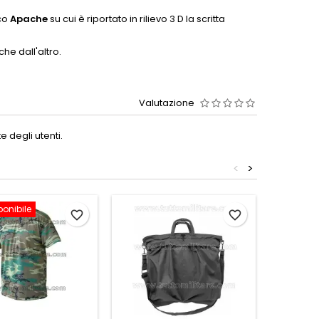
cco
Apache
su cui è riportato in rilievo 3 D la scritta
he dall'altro.
Valutazione
 degli utenti.
<
>
ponibile
Non disp
favorite_border
favorite_border