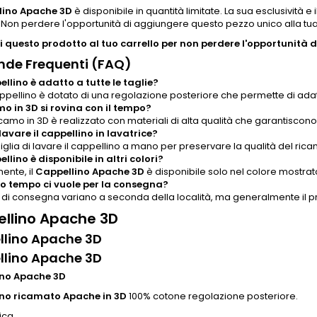
lino Apache 3D
è disponibile in quantità limitate. La sua esclusività 
. Non perdere l'opportunità di aggiungere questo pezzo unico alla tua
 questo prodotto al tuo carrello per non perdere l'opportunità di
de Frequenti (FAQ)
pellino è adatto a tutte le taglie?
cappellino è dotato di una regolazione posteriore che permette di adat
amo in 3D si rovina con il tempo?
ricamo in 3D è realizzato con materiali di alta qualità che garantiscon
lavare il cappellino in lavatrice?
iglia di lavare il cappellino a mano per preservare la qualità del rica
ellino è disponibile in altri colori?
ente, il
Cappellino Apache 3D
è disponibile solo nel colore mostrat
 tempo ci vuole per la consegna?
i di consegna variano a seconda della località, ma generalmente il pr
llino Apache 3D
llino Apache 3D
llino Apache 3D
ino Apache 3D
no ricamato Apache in 3D
100% cotone regolazione posteriore.
ica