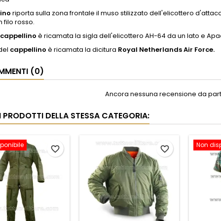
ino
riporta sulla zona frontale il muso stilizzato dell'elicottero d'atta
 filo rosso.
cappellino
è ricamata la sigla dell'elicottero AH-64 da un lato e Apac
 del
cappellino
è ricamata la dicitura
Royal Netherlands Air Force.
MENTI (0)
Ancora nessuna recensione da parte
RI PRODOTTI DELLA STESSA CATEGORIA:
ponibile
Non dis
favorite_border
favorite_border