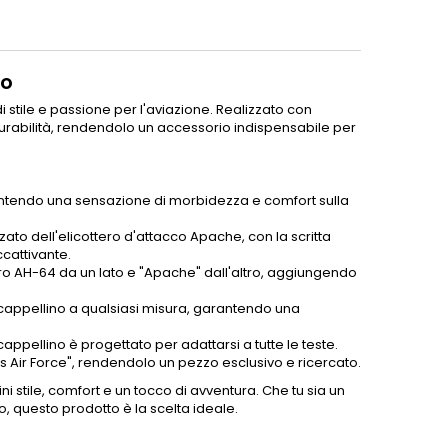
io
 stile e passione per l'aviazione. Realizzato con
 durabilità, rendendolo un accessorio indispensabile per
arantendo una sensazione di morbidezza e comfort sulla
zato dell'elicottero d'attacco Apache, con la scritta
ccattivante.
tero AH-64 da un lato e "Apache" dall'altro, aggiungendo
 cappellino a qualsiasi misura, garantendo una
appellino è progettato per adattarsi a tutte le teste.
ds Air Force", rendendolo un pezzo esclusivo e ricercato.
 stile, comfort e un tocco di avventura. Che tu sia un
, questo prodotto è la scelta ideale.