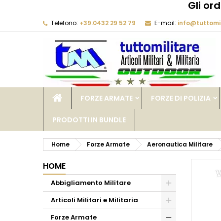
Gli or
Telefono:
+39.0432 29 52 79
E-mail:
info@tuttomil
M
C
A
add_circle_outline
De
No
dei
FORZE ARMATE
FORZE DI POLIZIA
PRODOTTI IN BUNDLE
Home
Forze Armate
Aeronautica Militare
HOME
Abbigliamento Militare
Articoli Militari e Militaria
Forze Armate