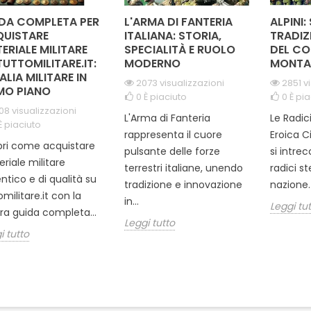
DA COMPLETA PER
L'ARMA DI FANTERIA
ALPINI:
UISTARE
ITALIANA: STORIA,
TRADIZ
ERIALE MILITARE
SPECIALITÀ E RUOLO
DEL CO
TUTTOMILITARE.IT:
MODERNO
MONTA
TALIA MILITARE IN
2073 visualizzazioni
2851 v
MO PIANO
0
È piaciuto
0
È pia
08 visualizzazioni
L'Arma di Fanteria
Le Radic
È piaciuto
rappresenta il cuore
Eroica C
ri come acquistare
pulsante delle forze
si intre
riale militare
terrestri italiane, unendo
radici s
ntico e di qualità su
tradizione e innovazione
nazione. 
omilitare.it con la
in...
Leggi tu
ra guida completa...
Leggi tutto
i tutto