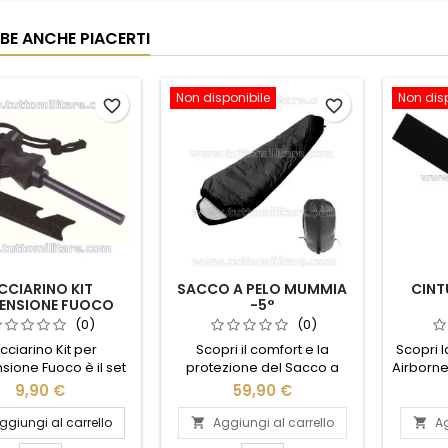
BE ANCHE PIACERTI
Non disponibile
Non dis
favorite_border
favorite_border
CCIARINO KIT
SACCO A PELO MUMMIA
CINT
ENSIONE FUOCO
-5°
(0)
(0)
Acciarino Kit per
Scopri il comfort e la
Scopri l
sione Fuoco è il set
protezione del Sacco a
Airborne
iale per accendere
Pelo Mummia -5°.
unisce 
9,90 €
59,90 €
a fiamma senza
Progettato per avventure
Realizz
mmiferi anche in
all'aperto, questo sacco a
alta qua
ggiungi al carrello
Aggiungi al carrello
Ag


oni difficili. La barra
pelo offre calore ottimale
offre r