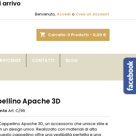
 arrivo
×
×
×
Benvenuto,
Accedi
o
Crea un account
sta
shopping_cart
Carrello:
0
Prodotti - 0,00 €
i
IFICENZE
CONTATTI
BLOG
i
ellino Apache 3D
ento
Art. C/96
 Cappellino Apache 3D, un accessorio che unisce stile e
n un design unico. Realizzato con materiali di alta
questo cappellino offre una vestibilità perfetta e una