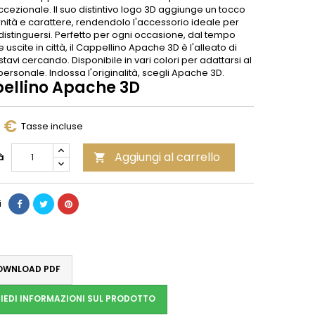
cezionale. Il suo distintivo logo 3D aggiunge un tocco
nità e carattere, rendendolo l'accessorio ideale per
distinguersi. Perfetto per ogni occasione, dal tempo
le uscite in città, il Cappellino Apache 3D è l'alleato di
 stavi cercando. Disponibile in vari colori per adattarsi al
personale. Indossa l'originalità, scegli Apache 3D.
ellino Apache 3D
0 €
Tasse incluse
Aggiungi al carrello
à

i
WNLOAD PDF
IEDI INFORMAZIONI SUL PRODOTTO