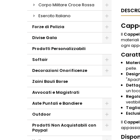
Corpo Militare Croce Rossa
DESCRI
Esercito Italiano
Cappe
Forze di Polizia
Il
Cappel
Divise Gala
materiali
ogni appa
Prodotti Personalizzabili
Caratt
Softair
Materi
pelle.
Decorazioni Onorificenze
Design
"Apache
Zaini Bauli Borse
Dettag
un tocc
Avvocati e Magistrati
Regola
vestibil
Aste Puntali e Bandiere
Taglia
Esclusi
Outdoor
Il
Cappel
Prodotti Non Acquistabili con
appassion
Paypal
Dispon