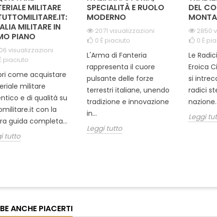
ERIALE MILITARE
SPECIALITÀ E RUOLO
DEL CO
TUTTOMILITARE.IT:
MODERNO
MONTA
TALIA MILITARE IN
2071 visualizzazioni
2850 v
MO PIANO
0
È piaciuto
0
È pia
06 visualizzazioni
L'Arma di Fanteria
Le Radic
È piaciuto
rappresenta il cuore
Eroica C
ri come acquistare
pulsante delle forze
si intre
riale militare
terrestri italiane, unendo
radici s
ntico e di qualità su
tradizione e innovazione
nazione. 
omilitare.it con la
in...
Leggi tu
ra guida completa...
Leggi tutto
i tutto
BE ANCHE PIACERTI