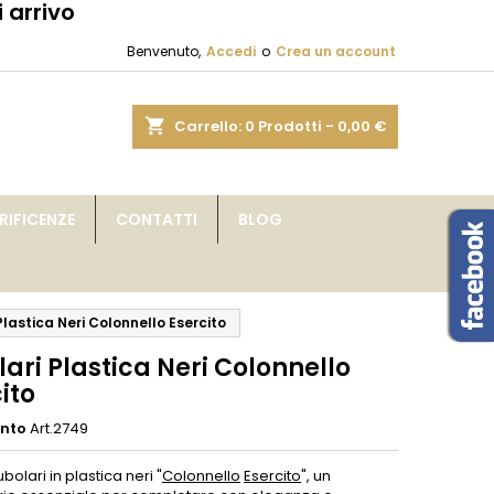
 arrivo
×
×
×
Benvenuto,
Accedi
o
Crea un account
sta
shopping_cart
Carrello:
0
Prodotti - 0,00 €
i
IFICENZE
CONTATTI
BLOG
i
Plastica Neri Colonnello Esercito
ari Plastica Neri Colonnello
ito
ento
Art.2749
ubolari in plastica neri "
Colonnello
Esercito
", un