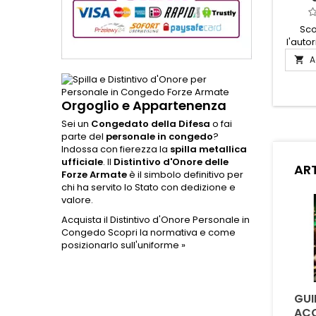
Sco
l'auto
Colonn
A

distint
espri
presti
Orgoglio e Appartenenza
materi
questi
Sei un
Congedato della Difesa
o fai
per 
parte del
personale in congedo
?
gara
Indossa con fierezza la
spilla metallica
imp
ufficiale
. Il
Distintivo d'Onore delle
ART
occasion
Forze Armate
è il simbolo definitivo per
raffina
chi ha servito lo Stato con dedizione e
rendo
valore.
Acquista il Distintivo d'Onore Personale in
Congedo
Scopri la normativa e come
posizionarlo sull'uniforme »
QUAL È LA DIFFERENZA
È POSSIBILE
GUI
TRA LA CORDURA
PERSONALIZZARE
ACQ