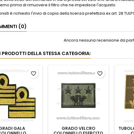
remo prima di rimuovere il filtro che ne impedisce l'acquisto
onisti è richiesto l'invio di copia della licenza prefettizia ex art. 28 TULP
MENTI (0)
Ancora nessuna recensione da parte
RI PRODOTTI DELLA STESSA CATEGORIA:
favorite_border
favorite_border
GRADI GALA
GRADO VELCRO
TUBOLA
COLONNELLO
COLONNELLO ESERCITO
C