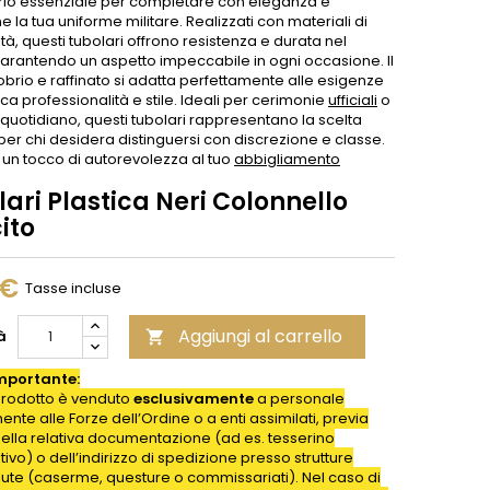
io essenziale per completare con eleganza e
e la tua uniforme militare. Realizzati con materiali di
ità, questi tubolari offrono resistenza e durata nel
arantendo un aspetto impeccabile in ogni occasione. Il
brio e raffinato si adatta perfettamente alle esigenze
rca professionalità e stile. Ideali per cerimonie
ufficiali
o
 quotidiano, questi tubolari rappresentano la scelta
per chi desidera distinguersi con discrezione e classe.
 un tocco di autorevolezza al tuo
abbigliamento
ari Plastica Neri Colonnello
ito
 €
Tasse incluse
Aggiungi al carrello
à

mportante:
rodotto è venduto
esclusivamente
a personale
nte alle Forze dell’Ordine o a enti assimilati, previa
della relativa documentazione (ad es. tesserino
ativo) o dell’indirizzo di spedizione presso strutture
iute (caserme, questure o commissariati). Nel caso di