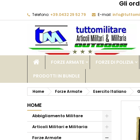
Gli or
Telefono:
+39.0432 29 52 79
E-mail:
info@tuttomil
M
C
A
add_circle_outline
De
No
dei
FORZE ARMATE
FORZE DI POLIZIA
PRODOTTI IN BUNDLE
Home
Forze Armate
Esercito Italiano
G
HOME
Abbigliamento Militare
Articoli Militari e Militaria
Forze Armate