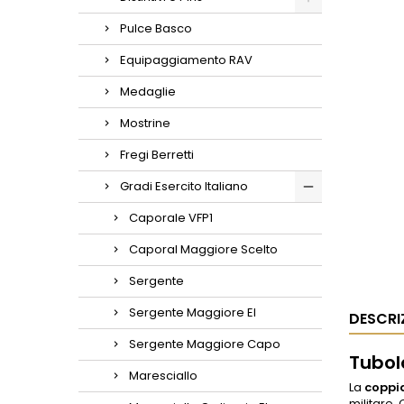
Pulce Basco
Equipaggiamento RAV
Medaglie
Mostrine
Fregi Berretti
Gradi Esercito Italiano
Caporale VFP1
Caporal Maggiore Scelto
Sergente
Sergente Maggiore EI
DESCRI
Sergente Maggiore Capo
Tubola
Maresciallo
La
coppia
militare.