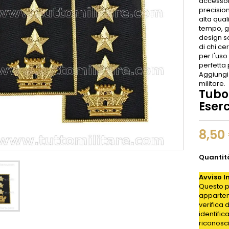
accessor
precision
alta qual
tempo, g
design so
di chi ce
per l'uso
perfetta 
Aggiungi
militare.
Tubol
Eserc
8,50
Quantit
Avviso I
Questo p
appartene
verifica 
identific
riconosc