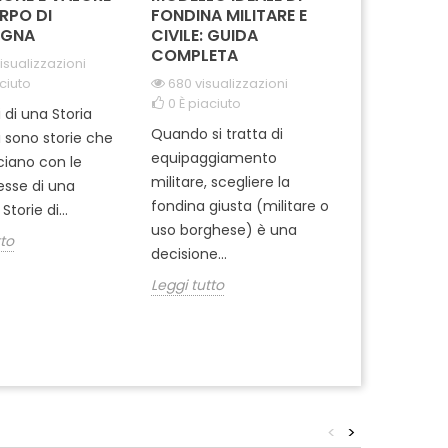
RPO DI
FONDINA MILITARE E
CARABINIE
GNA
CIVILE: GUIDA
PARACADUT
COMPLETA
TUSCANIA
isualizzazioni
ciuto
680 visualizzazioni
2066 visua
0
È piaciuto
0
È piaciut
i di una Storia
Quando si tratta di
Ti sei mai m
i sono storie che
equipaggiamento
come si pre
cciano con le
militare, scegliere la
professionisti
tesse di una
fondina giusta (militare o
dell'Arma ? 
Storie di...
uso borghese) è una
del 1° Reggi
tto
decisione...
Leggi tutto
Leggi tutto
<
>