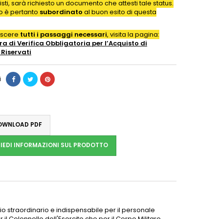
isti, sarà richiesto un documento che attesti tale status.
to è pertanto
subordinato
al buon esito di questa
oscere
tutti i passaggi necessari
, visita la pagina:
a di Verifica Obbligatoria per l’Acquisto di
Riservati
i
WNLOAD PDF
IEDI INFORMAZIONI SUL PRODOTTO
o straordinario e indispensabile per il personale
 il
Colonnello
dell'
Esercito
che per il Corpo Militare