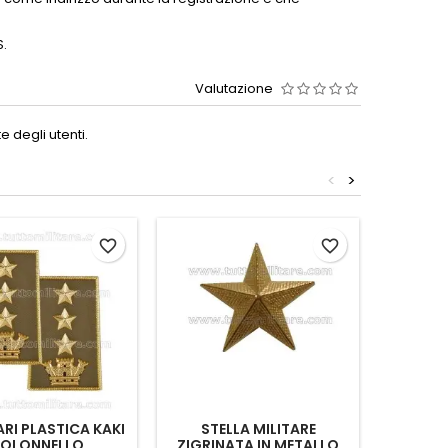
S.
Valutazione
 degli utenti.
<
>
favorite_border
favorite_border
RI PLASTICA KAKI
STELLA MILITARE
STEL
OLONNELLO
ZIGRINATA IN METALLO
METALL