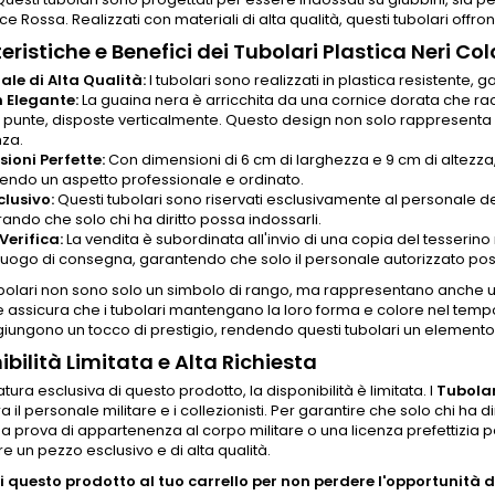
ce Rossa. Realizzati con materiali di alta qualità, questi tubolari offro
eristiche e Benefici dei Tubolari Plastica Neri Col
ale di Alta Qualità:
I tubolari sono realizzati in plastica resistente,
 Elegante:
La guaina nera è arricchita da una cornice dorata che rac
 punte, disposte verticalmente. Questo design non solo rappresenta 
za.
ioni Perfette:
Con dimensioni di 6 cm di larghezza e 9 cm di altezza,
endo un aspetto professionale e ordinato.
clusivo:
Questi tubolari sono riservati esclusivamente al personale de
ando che solo chi ha diritto possa indossarli.
Verifica:
La vendita è subordinata all'invio di una copia del tesserin
uogo di consegna, garantendo che solo il personale autorizzato pos
bolari non sono solo un simbolo di rango, ma rappresentano anche un 
e assicura che i tubolari mantengano la loro forma e colore nel tempo, 
giungono un tocco di prestigio, rendendo questi tubolari un elemento 
ibilità Limitata e Alta Richiesta
tura esclusiva di questo prodotto, la disponibilità è limitata. I
Tubolar
tra il personale militare e i collezionisti. Per garantire che solo chi ha
na prova di appartenenza al corpo militare o una licenza prefettizia per
 un pezzo esclusivo e di alta qualità.
 questo prodotto al tuo carrello per non perdere l'opportunità di