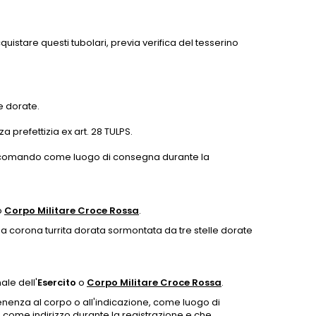
uistare questi tubolari, previa verifica del tesserino
le dorate.
a prefettizia ex art. 28 TULPS.
del comando come luogo di consegna durante la
o
Corpo Militare Croce Rossa
.
na corona turrita dorata sormontata da tre stelle dorate
ale dell'
Esercito
o
Corpo Militare Croce Rossa
.
enenza al corpo o all'indicazione, come luogo di
 come indirizzo durante la registrazione e che