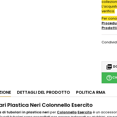
collezion
L’acquis
verifica.
Per con
Procedur
Prodotti
Condivid

DO
help_outline
CH
ZIONE
DETTAGLI DEL PRODOTTO
POLITICA RMA
ri Plastica Neri Colonnello Esercito
 di tubolari in plastica neri
per
Colonnello
Esercito
è un accessori
 Questi tubolari sono progettati per essere indossati su giubbini, sia per