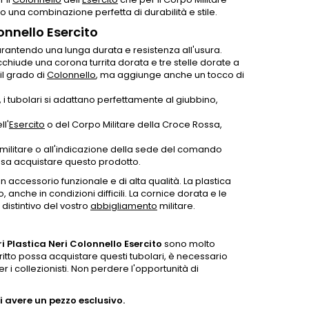
no una combinazione perfetta di durabilità e stile.
onnello Esercito
 garantendo una lunga durata e resistenza all'usura.
chiude una corona turrita dorata e tre stelle dorate a
il grado di
Colonnello
, ma aggiunge anche un tocco di
 i tubolari si adattano perfettamente al giubbino,
ll'
Esercito
o del Corpo Militare della Croce Rossa,
o militare o all'indicazione della sede del comando
sa acquistare questo prodotto.
accessorio funzionale e di alta qualità. La plastica
anche in condizioni difficili. La cornice dorata e le
distintivo del vostro
abbigliamento
militare.
i Plastica Neri Colonnello Esercito
sono molto
 diritto possa acquistare questi tubolari, è necessario
 i collezionisti. Non perdere l'opportunità di
 avere un pezzo esclusivo.