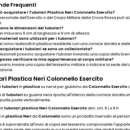
de Frequenti
ò acquistare i Tubolari Plastica Neri Colonnello Esercito?
 personale dell'Esercito o del Corpo Militare della Croce Rossa può acq
e.
sono le dimensioni dei tubolari?
ari misurano 6 cm di larghezza e 9 cm di altezza.
materiali sono utilizzati per i tubolari?
ari sono realizzati in plastica resistente con una cornice dorata e stel
acquistare i tubolari se sono un collezionista?
ollezionisti possono acquistare i tubolari inviando una copia della licenz
osso verificare la mia appartenenza al corpo militare?
ssario inviare una copia del tesserino militare o indicare la sede 
azione.
ri Plastica Neri Colonnello Esercito
i
tubolari
in
plastica
su nero
i
per giubbino da
Colonnello Esercito
a di
tubolari
su guaina nera riporta all'interno della cornice dorata u
punte poste verticalmente.
ni
tubolari plastica Neri Colonnello Esercito
dim. cm. 6 L x 9 H
i
in
plastica Neri
da
Colonnello
sono un prodotto riservato al person
a è subordinata all'invio di copia del tesserino comprovante l'appart
 della sede del comando in cui si presta servizio che andrà indicato