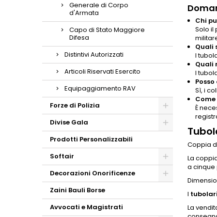
Generale di Corpo
Doman
d'Armata
Chi pu
Solo il
Capo di Stato Maggiore
Difesa
militar
Quali 
Distintivi Autorizzati
I tubol
Quali 
Articoli Riservati Esercito
I tubol
Posso 
Equipaggiamento RAV
Sì, i c
Come p
Forze di Polizia
È nece
registr
Divise Gala
Tubola
Prodotti Personalizzabili
Coppia d
Softair
La coppi
a cinque 
Decorazioni Onorificenze
Dimensio
Zaini Bauli Borse
I
tubolar
Avvocati e Magistrati
La vendit
consegna,