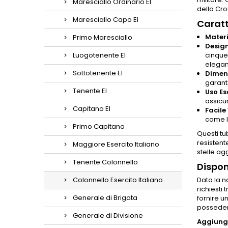
Maresciallo Ordinario EI
della Cro
Maresciallo Capo EI
Caratt
Materi
Primo Maresciallo
Design
Luogotenente EI
cinque
elegan
Sottotenente EI
Dimens
garant
Tenente EI
Uso Es
assicur
Capitano EI
Facile 
come l
Primo Capitano
Questi tu
resistent
Maggiore Esercito Italiano
stelle ag
Tenente Colonnello
Dispon
Colonnello Esercito Italiano
Data la na
richiesti 
Generale di Brigata
fornire u
possedere
Generale di Divisione
Aggiungi