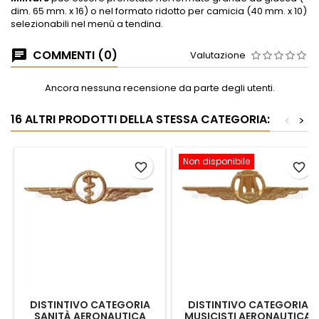
dim. 65 mm. x 16) o nel formato ridotto per camicia (40 mm. x 10)
selezionabili nel menù a tendina.
COMMENTI (0)
Valutazione
Ancora nessuna recensione da parte degli utenti.
16 ALTRI PRODOTTI DELLA STESSA CATEGORIA:
<
>
Non disponibile
favorite_border
favorite_border
DISTINTIVO CATEGORIA
DISTINTIVO CATEGORIA
SANITÀ AERONAUTICA
MUSICISTI AERONAUTICA