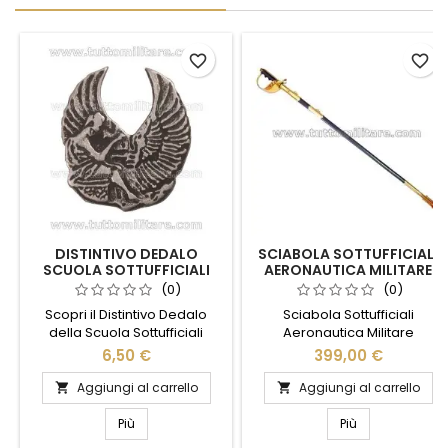
favorite_border
favorite_border
DISTINTIVO DEDALO
SCIABOLA SOTTUFFICIALI
SCUOLA SOTTUFFICIALI
AERONAUTICA MILITARE
AERONAUTICA
(0)
(0)
Scopri il Distintivo Dedalo
Sciabola Sottufficiali
della Scuola Sottufficiali
Aeronautica Militare
Aeronautica, un simbolo di
6,50 €
399,00 €
eccellenza e orgoglio.
Realizzato con materiali di
Aggiungi al carrello
Aggiungi al carrello


alta qualità, questo distintivo
rappresenta l'impegno e la
Più
Più
dedizione dei futuri leader