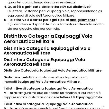
garantendo una lunga durata e resistenza.
Qual è il significato delle lettere EV sul distintivo?
Le lettere EV stanno per Equipaggi Volo, rappresentando gli
equipaggi di volo dell'
Aeronautica Militare
.
Il distintivo è adatto per ogni tipo di
abbigliamento
?
Sì, il distintivo è disponibile in due formati, rendendolo adatto
sia per giacche che per camicie.
Distintivo Categoria Equipaggi Volo
Aeronautica Militare
Distintivo Categoria Equipaggi di Volo
Aeronautica Militare
Distintivo Categoria Equipaggi Volo
Aeronautica Militare
Distintivo Categoria Equipaggi Volo
Aeronautica Militare
Distintivo
metallico dorato con attacchi posteriori a
morsetti
Equipaggi Volo Aeronautica Militare
.
Il
distintivo
di
categoria Equipaggi Volo Aeronautica
Militare
raffigura fra due ali aperte un tondino al cui interno è
rappresentata la stilizzazione delle lettere EV
Equipaggi Volo
.
Il
distintivo
di
categoria Equipaggi Volo
Aeronautica
Militare
può essere prenotato nel formato grande da giacca (