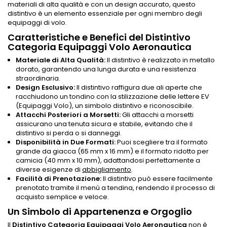
materiali di alta qualità e con un design accurato, questo
distintivo è un elemento essenziale per ogni membro degli
equipaggi di volo.
Caratteristiche e Benefici del Distintivo
Categoria Equipaggi Volo Aeronautica
Materiale di Alta Qualità:
Il distintivo è realizzato in metallo
dorato, garantendo una lunga durata e una resistenza
straordinaria.
Design Esclusivo:
Il distintivo raffigura due ali aperte che
racchiudono un tondino con la stilizzazione delle lettere EV
(Equipaggi Volo), un simbolo distintivo e riconoscibile.
Attacchi Posteriori a Morsetti:
Gli attacchi a morsetti
assicurano una tenuta sicura e stabile, evitando che il
distintivo si perda o si danneggi.
Disponibilità in Due Formati:
Puoi scegliere tra il formato
grande da giacca (65 mm x 16 mm) e il formato ridotto per
camicia (40 mm x 10 mm), adattandosi perfettamente a
diverse esigenze di
abbigliamento
.
Facilità di Prenotazione:
Il distintivo può essere facilmente
prenotato tramite il menù a tendina, rendendo il processo di
acquisto semplice e veloce.
Un Simbolo di Appartenenza e Orgoglio
Il
Distintivo Categoria Equipaggi Volo
Aeronautica
non è