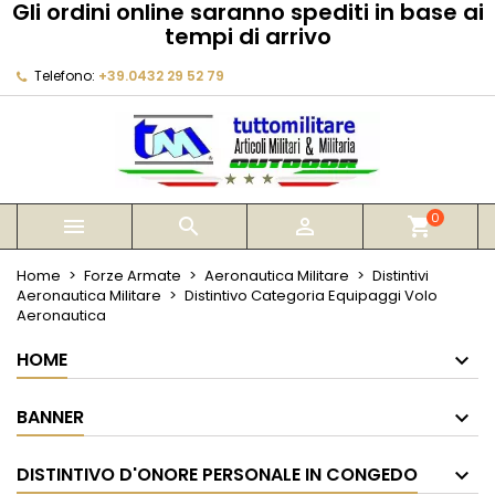
Gli ordini online saranno spediti in base ai
×
×
×
tempi di arrivo
My wishlists
Crea lista dei desideri
Accedi
Telefono:
+39.0432 29 52 79
Create new list
add_circle_outline
Devi avere effettuato l'accesso per salvare dei
Nome lista dei desideri
prodotti nella tua lista dei desideri.
Annulla
Accedi
Annulla
Crea lista dei desideri
0



shopping_cart
Home
Forze Armate
Aeronautica Militare
Distintivi
Aeronautica Militare
Distintivo Categoria Equipaggi Volo
Aeronautica
HOME
BANNER
DISTINTIVO D'ONORE PERSONALE IN CONGEDO