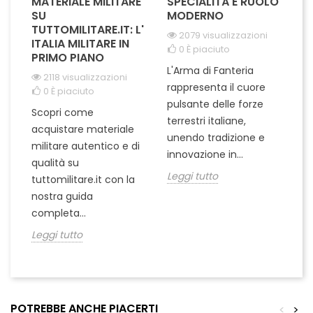
MATERIALE MILITARE
SPECIALITÀ E RUOLO
V
SU
MODERNO
D
TUTTOMILITARE.IT: L'
2079 visualizzazioni
ITALIA MILITARE IN
0
È piaciuto
PRIMO PIANO
L'Arma di Fanteria
Le
2118 visualizzazioni
rappresenta il cuore
Er
0
È piaciuto
pulsante delle forze
ch
Scopri come
terrestri italiane,
le
acquistare materiale
unendo tradizione e
na
militare autentico e di
innovazione in...
Le
qualità su
Leggi tutto
tuttomilitare.it con la
nostra guida
completa...
Leggi tutto
POTREBBE ANCHE PIACERTI
<
>