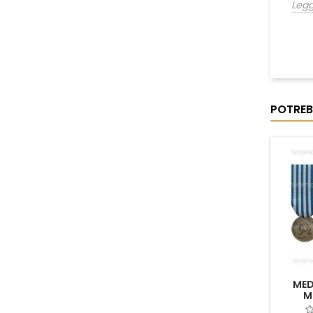
Legg
Leggi tutto
POTREB
MED
M
C