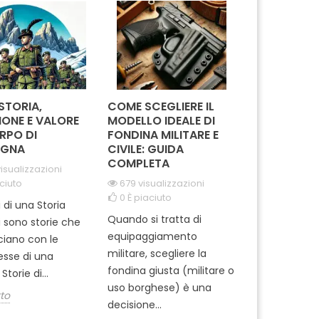
re e assistere le...
qualsiasi tipo di nastro,
un 
aggiungendo un tocco di
classe alla...
 STORIA,
COME SCEGLIERE IL
IN MISSION
IONE E VALORE
MODELLO IDEALE DI
REGGIMEN
RPO DI
FONDINA MILITARE E
CARABINIE
GNA
CIVILE: GUIDA
PARACADUT
COMPLETA
TUSCANIA
isualizzazioni
ciuto
679 visualizzazioni
2063 visua
0
È piaciuto
0
È piaciut
i di una Storia
Quando si tratta di
Ti sei mai m
i sono storie che
equipaggiamento
come si pre
cciano con le
militare, scegliere la
professionisti
tesse di una
fondina giusta (militare o
dell'Arma ? 
Storie di...
uso borghese) è una
del 1° Reggi
tto
decisione...
Leggi tutto