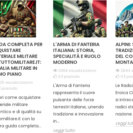
 raffinati, è perfetta
elegante e raffinato riflette
protegge
per onorare...
l'onore e...
DA COMPLETA PER
L'ARMA DI FANTERIA
ALPINI:
UISTARE
ITALIANA: STORIA,
TRADIZ
ERIALE MILITARE
SPECIALITÀ E RUOLO
DEL CO
TUTTOMILITARE.IT:
MODERNO
MONTA
TALIA MILITARE IN
2069 visualizzazioni
2843 v
MO PIANO
0
È piaciuto
0
È pia
05 visualizzazioni
L'Arma di Fanteria
Le Radic
È piaciuto
rappresenta il cuore
Eroica C
ri come acquistare
pulsante delle forze
si intre
riale militare
terrestri italiane, unendo
radici s
ntico e di qualità su
tradizione e innovazione
nazione. 
omilitare.it con la
in...
Leggi tu
ra guida completa...
Leggi tutto