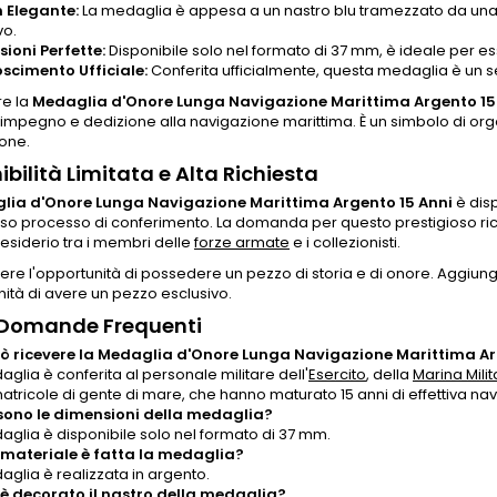
 Elegante:
La medaglia è appesa a un nastro blu tramezzato da una l
vo.
ioni Perfette:
Disponibile solo nel formato di 37 mm, è ideale per 
scimento Ufficiale:
Conferita ufficialmente, questa medaglia è un seg
e la
Medaglia d'Onore Lunga Navigazione Marittima Argento 15
o impegno e dedizione alla navigazione marittima. È un simbolo di o
one.
ibilità Limitata e Alta Richiesta
lia d'Onore Lunga Navigazione Marittima Argento 15 Anni
è disp
roso processo di conferimento. La domanda per questo prestigioso r
siderio tra i membri delle
forze armate
e i collezionisti.
re l'opportunità di possedere un pezzo di storia e di onore. Aggiung
nità di avere un pezzo esclusivo.
 Domande Frequenti
ò ricevere la Medaglia d'Onore Lunga Navigazione Marittima Ar
glia è conferita al personale militare dell'
Esercito
, della
Marina Milit
matricole di gente di mare, che hanno maturato 15 anni di effettiva na
sono le dimensioni della medaglia?
aglia è disponibile solo nel formato di 37 mm.
 materiale è fatta la medaglia?
aglia è realizzata in argento.
 decorato il nastro della medaglia?