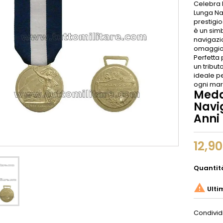
Celebra 
Lunga Na
prestigio
è un simb
navigazio
omaggio a
Perfetta
un tribut
ideale pe
ogni mar
Meda
Navi
Anni
12,9
Quantit

Ulti
Condivid