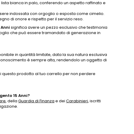
ista bianca in palo, conferendo un aspetto raffinato e
essere indossata con orgoglio o esposta come cimelio.
no di onore e rispetto per il servizio reso.
 Anni
significa avere un pezzo esclusivo che testimonia
rgoglio che può essere tramandato di generazione in
onibile in quantità limitate, data la sua natura esclusiva
iconoscimento è sempre alta, rendendolo un oggetto di
i questo prodotto al tuo carrello per non perdere
gento 15 Anni?
are
, della
Guardia di Finanza
e dei
Carabinieri
, iscritti
vigazione.