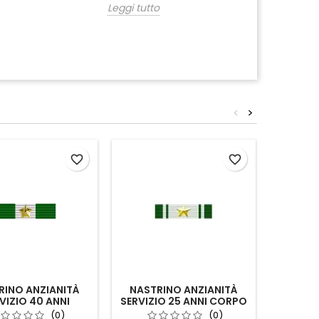
Leggi tutto
<
>
favorite_border
favorite_border
RINO ANZIANITÀ
NASTRINO ANZIANITÀ
NAS
VIZIO 40 ANNI
SERVIZIO 25 ANNI CORPO
NAVIG
LI E SOTTUFFICIALI
MILITARE CROCE ROSSA
MIL
(0)
(0)