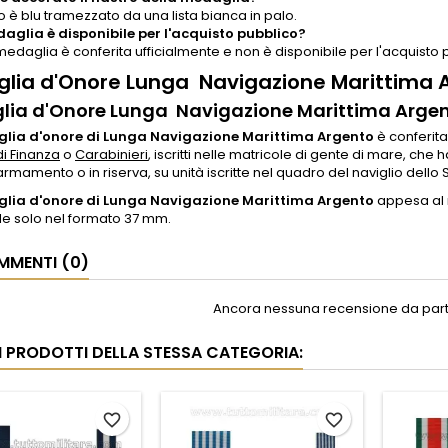
ro è blu tramezzato da una lista bianca in palo.
aglia è disponibile per l'acquisto pubblico?
medaglia è conferita ufficialmente e non è disponibile per l'acquisto 
lia d'Onore Lunga Navigazione Marittima A
ia d'Onore Lunga Navigazione Marittima Argen
lia d'onore di Lunga Navigazione Marittima Argento
è conferita
i Finanza
o
Carabinieri
, iscritti nelle matricole di gente di mare, che
 armamento o in riserva, su unità iscritte nel quadro del naviglio dello S
ia d'onore di Lunga Navigazione Marittima Argento
appesa al n
le solo nel formato 37 mm.
MENTI (0)
Ancora nessuna recensione da parte
RI PRODOTTI DELLA STESSA CATEGORIA:
favorite_border
favorite_border