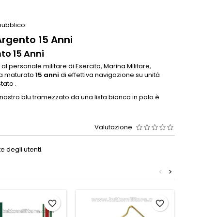
pubblico.
rgento 15 Anni
to 15 Anni
 al personale militare di
Esercito
,
Marina Militare
,
 ha maturato
15 anni
di effettiva navigazione su unità
tato .
astro blu tramezzato da una lista bianca in palo è
Valutazione
 degli utenti.
<
>
favorite_border
favorite_border