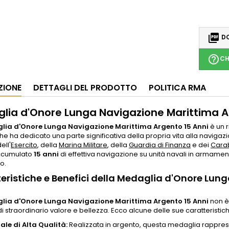

DO
help_outline
CH
ZIONE
DETTAGLI DEL PRODOTTO
POLITICA RMA
lia d'Onore Lunga Navigazione Marittima A
lia d'Onore Lunga Navigazione Marittima Argento 15 Anni
è un r
che ha dedicato una parte significativa della propria vita alla naviga
ell'
Esercito
, della
Marina Militare
, della
Guardia di Finanza
e dei
Carab
ccumulato
15 anni
di effettiva navigazione su unità navali in armamento
o.
eristiche e Benefici della Medaglia d'Onore Lun
lia d'Onore Lunga Navigazione Marittima Argento 15 Anni
non è
i straordinario valore e bellezza. Ecco alcune delle sue caratteristich
ale di Alta Qualità:
Realizzata in argento, questa medaglia rappres