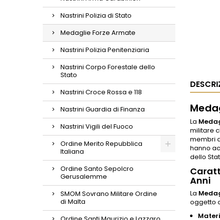
Nastrini Polizia di Stato
Medaglie Forze Armate
Nastrini Polizia Penitenziaria
Nastrini Corpo Forestale dello
Stato
DESCRI
Nastrini Croce Rossa e 118
Medag
Nastrini Guardia di Finanza
La
Medag
Nastrini Vigili del Fuoco
militare 
membri d
Ordine Merito Repubblica
hanno a
Italiana
dello Stat
Ordine Santo Sepolcro
Caratt
Gerusalemme
Anni
La
Medag
SMOM Sovrano Militare Ordine
di Malta
oggetto d
Materi
Ordine Santi Maurizio e Lazzaro