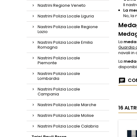
Il nast
Nastrini Regione Veneto
La med
No, la 
Nastrini Polizia Locale Liguria
Medag
Nastrini Polizia Locale Regione
Lazio
Medagl
La
medag
Nastrini Polizia Locale Emilia
Romagna
Guardia d
navali in
Nastrini Polizia Locale
La
medagl
Piemonte
disponibi
Nastrini Polizia Locale
Lombardia
COM
Nastrini Polizia Locale
Campania
Nastrini Polizia Locale Marche
16 ALT
Nastrini Polizia Locale Molise
Nastrini Polizia Locale Calabria
Zaini Bauli Borse