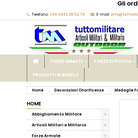
Gli or
Telefono:
+39.0432 29 52 79
E-mail:
info@tuttomil
M
C
A
add_circle_outline
De
No
dei
FORZE ARMATE
FORZE DI POLIZIA
PRODOTTI IN BUNDLE
Home
Decorazioni Onorificenze
Medaglie F
HOME
Abbigliamento Militare
Articoli Militari e Militaria
Forze Armate