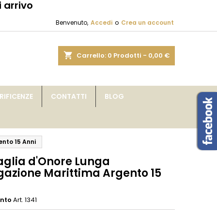
 arrivo
×
×
×
Benvenuto,
Accedi
o
Crea un account
sta
shopping_cart
Carrello:
0
Prodotti - 0,00 €
i
IFICENZE
CONTATTI
BLOG
i
nto 15 Anni
glia d'Onore Lunga
gazione Marittima Argento 15
ento
Art. 1341