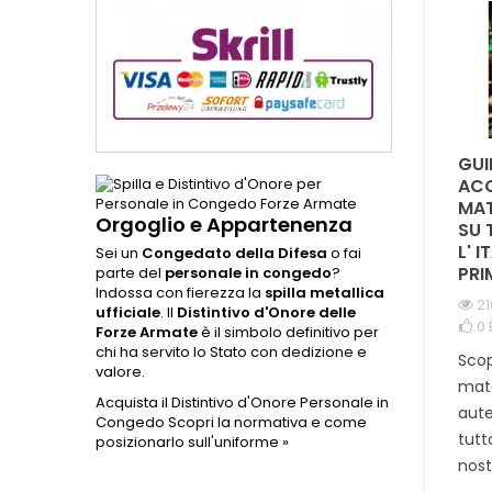
dettagli
QUAL È LA DIFFERENZA
È POSSIBILE
GUI
TRA LA CORDURA
PERSONALIZZARE
ACQ
1000D E IL NYLON NEI
PATCH CON NUMERO
MAT
Orgoglio e Appartenenza
PORTA CARICATORI E
DI MATRICOLA E
SU 
ZAINI TATTICI ?
GRUPPO SANGUIGNO
L' I
Sei un
Congedato della Difesa
o fai
?
PRI
parte del
personale in congedo
?
978 visualizzazioni
Indossa con fierezza la
spilla metallica
0
È piaciuto
2633 visualizzazioni
21
ufficiale
. Il
Distintivo d'Onore delle
0
È piaciuto
0
Forze Armate
è il simbolo definitivo per
Scopri perché la Cordura
chi ha servito lo Stato con dedizione e
Scopri come
Scop
1000D è la scelta ideale
valore.
personalizzare una patch
mate
per porta caricatori e
Acquista il Distintivo d'Onore Personale in
militare con numero di
aute
zaini tattici militari.
Congedo
Scopri la normativa e come
matricola, gruppo
tutt
posizionarlo sull'uniforme »
Confronto tecnico...
sanguigno o nome
nost
Leggi tutto
identificativo. Tutto...