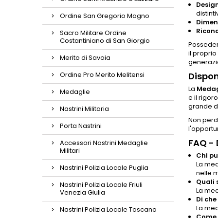
Design
distinti
Ordine San Gregorio Magno
Dimens
Ricono
Sacro Militare Ordine
Costantiniano di San Giorgio
Posseder
il propri
Merito di Savoia
generazi
Ordine Pro Merito Melitensi
Dispon
La
Medag
Medaglie
e il rigo
grande de
Nastrini Militaria
Non perde
Porta Nastrini
l'opportu
FAQ -
Accessori Nastrini Medaglie
Militari
Chi pu
La meda
Nastrini Polizia Locale Puglia
nelle 
Quali 
Nastrini Polizia Locale Friuli
La med
Venezia Giulia
Di che
La med
Nastrini Polizia Locale Toscana
Come è