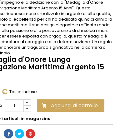
l'impegno e la dedizione con la "Medaglia d'Onore
vigazione Marittima Argento 15 Anni". Questo
so riconoscimento, realizzato in argento di alta qualità,
olo di eccellenza per chi ha dedicato quindici anni alla
ne marittima. Il suo design elegante e raffinato rende
lla passione e alla perseveranza di chi solca i mari.
 per essere esposta con orgoglio, questa medaglia è
o duraturo al coraggio e alla determinazione. Un regalo
r onorare un traguardo significativo nella carriera di
inaio.
glia d'Onore Lunga
gazione Marittima Argento 15
0 €
Tasse incluse
Aggiungi al carrello
à

mi articoli in magazzino
i