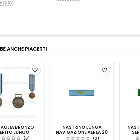
i tutto
BE ANCHE PIACERTI
favorite_border
favorite_border
AGLIA BRONZO
NASTRINO LUNGA
NAST
ERITO LUNGO
NAVIGAZIONE AEREA 20
SER
OMANDO GDF
ANNI
UFFICIA
(0)
(0)