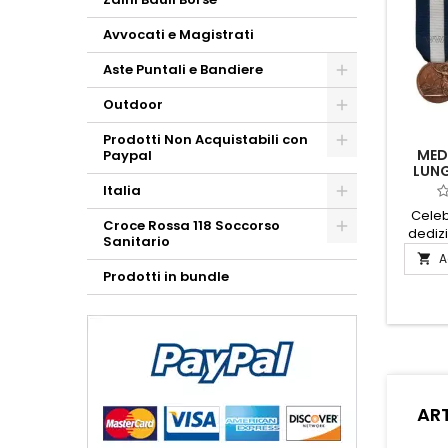
Avvocati e Magistrati
Aste Puntali e Bandiere
Outdoor
Prodotti Non Acquistabili con
MED
Paypal
LUN
MARI
Italia
Celeb
Croce Rossa 118 Soccorso
dedizi
Sanitario
mare
A

d'Onor
Prodotti in bundle
Maritti
prestig
è un s
p
navigaz
cu
l'i
ART
viaggio
suo 