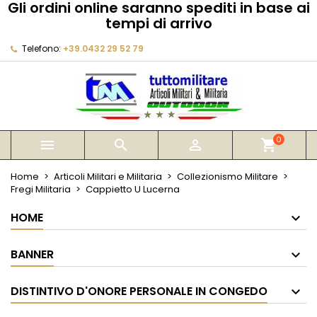
Gli ordini online saranno spediti in base ai
×
×
×
tempi di arrivo
My wishlists
Crea lista dei desideri
Accedi
Telefono:
+39.0432 29 52 79
Create new list
add_circle_outline
Devi avere effettuato l'accesso per salvare dei
Nome lista dei desideri
prodotti nella tua lista dei desideri.
Annulla
Accedi
Annulla
Crea lista dei desideri
0



shopping_cart
Home
Articoli Militari e Militaria
Collezionismo Militare
Fregi Militaria
Cappietto U Lucerna
HOME
BANNER
DISTINTIVO D'ONORE PERSONALE IN CONGEDO