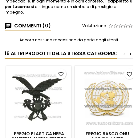
impeccabile. In ogni momento e in ogni contesto, il
cappietto U
per Lucerna
si distingue come un simbolo di prestigio e
impegno.
COMMENTI (0)
Valutazione
Ancora nessuna recensione da parte degli utenti.
16 ALTRI PRODOTTI DELLA STESSA CATEGORIA:
<
>
favorite_border
favorite_border
FREGIO PLASTICA NERA
FREGIO BASCO ONU