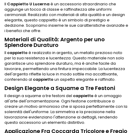
Il
Cappietto U Lucerna
è un accessorio straordinario che
aggiunge un tocco di classe e raffinatezza alle uniformi
cerimoniali. Realizzato con materiali di alta qualità e un design
elegante, questo cappietto è un simbolo di prestigio e
dedizione. Scopriamo insieme le sue caratteristiche avanzate e
i benefici che offre.
Materiali di Qualità: Argento per uno
Splendore Duraturo
Il
cappietto
è realizzato in argento, un metallo prezioso noto
per la sua resistenza e lucentezza. Questo materiale non solo
garantisce uno splendore duraturo, ma è anche facile da
lavorare, permettendo una finitura impeccabile. La lucentezza
dell'argento riflette la luce in modo sottile ma accattivante,
conferendo al
cappietto
un aspetto elegante e raffinato.
Design Elegante a Squame a Tre Festoni
Il design a squame a tre festoni del
cappietto
è un omaggio
all'arte dell'ornamentazione. Ogni festone contribuisce a
creare un motivo armonioso che si sposa perfettamente con la
solennità dell'uniforme. La simmetria e la precisione nella
lavorazione evidenziano l'attenzione ai dettagli, rendendo
questo accessorio un elemento distintivo.
Applicazione Fra Coccarda Tricolore e Fregio