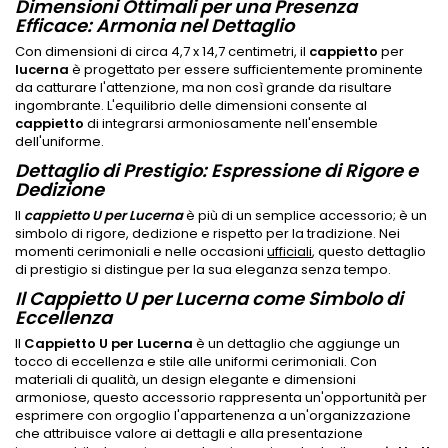
Dimensioni Ottimali per una Presenza
Efficace: Armonia nel Dettaglio
Con dimensioni di circa 4,7 x 14,7 centimetri, il
cappietto
per
lucerna
è progettato per essere sufficientemente prominente
da catturare l'attenzione, ma non così grande da risultare
ingombrante. L'equilibrio delle dimensioni consente al
cappietto
di integrarsi armoniosamente nell'ensemble
dell'uniforme.
Dettaglio di Prestigio: Espressione di Rigore e
Dedizione
Il
cappietto U per Lucerna
è più di un semplice accessorio; è un
simbolo di rigore, dedizione e rispetto per la tradizione. Nei
momenti cerimoniali e nelle occasioni
ufficiali
, questo dettaglio
di prestigio si distingue per la sua eleganza senza tempo.
Il Cappietto U per Lucerna come Simbolo di
Eccellenza
Il
Cappietto U per Lucerna
è un dettaglio che aggiunge un
tocco di eccellenza e stile alle uniformi cerimoniali. Con
materiali di qualità, un design elegante e dimensioni
armoniose, questo accessorio rappresenta un'opportunità per
esprimere con orgoglio l'appartenenza a un'organizzazione
che attribuisce valore ai dettagli e alla presentazione