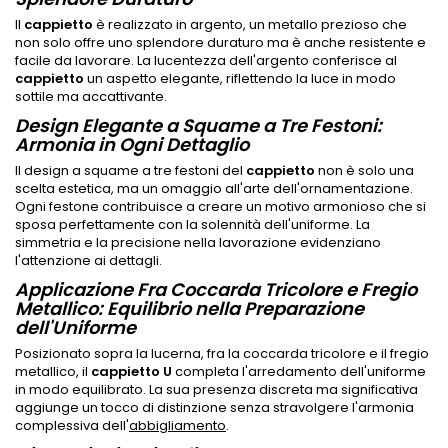
Il
cappietto
è realizzato in argento, un metallo prezioso che
non solo offre uno splendore duraturo ma è anche resistente e
facile da lavorare. La lucentezza dell'argento conferisce al
cappietto
un aspetto elegante, riflettendo la luce in modo
sottile ma accattivante.
Design Elegante a Squame a Tre Festoni:
Armonia in Ogni Dettaglio
Il design a squame a tre festoni del
cappietto
non è solo una
scelta estetica, ma un omaggio all'arte dell'ornamentazione.
Ogni festone contribuisce a creare un motivo armonioso che si
sposa perfettamente con la solennità dell'uniforme. La
simmetria e la precisione nella lavorazione evidenziano
l'attenzione ai dettagli.
Applicazione Fra Coccarda Tricolore e Fregio
Metallico: Equilibrio nella Preparazione
dell'Uniforme
Posizionato sopra la lucerna, fra la coccarda tricolore e il fregio
metallico, il
cappietto U
completa l'arredamento dell'uniforme
in modo equilibrato. La sua presenza discreta ma significativa
aggiunge un tocco di distinzione senza stravolgere l'armonia
complessiva dell'
abbigliamento
.