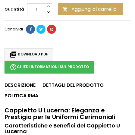
Aggiungi al carrello
Quantità

Condividi

DOWNLOAD PDF
help_outline
CHIEDI INFORMAZIONI SUL PRODOTTO
DESCRIZIONE
DETTAGLI DEL PRODOTTO
POLITICA RMA
Cappietto U Lucerna: Eleganza e
Prestigio per le Uniformi Cerimoniali
Caratteristiche e Benefici del Cappietto U
Lucerna