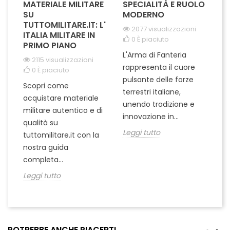
MATERIALE MILITARE
SPECIALITÀ E RUOLO
V
SU
MODERNO
D
TUTTOMILITARE.IT: L'
2077 visualizzazioni
ITALIA MILITARE IN
0
È piaciuto
PRIMO PIANO
L'Arma di Fanteria
Le
2115 visualizzazioni
rappresenta il cuore
Er
0
È piaciuto
pulsante delle forze
ch
Scopri come
terrestri italiane,
le
acquistare materiale
unendo tradizione e
na
militare autentico e di
innovazione in...
Le
qualità su
Leggi tutto
tuttomilitare.it con la
nostra guida
completa...
Leggi tutto
POTREBBE ANCHE PIACERTI