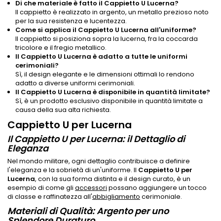
Di che materiale è fatto il Cappietto U Lucerna?
Il cappietto è realizzato in argento, un metallo prezioso noto
per la sua resistenza e lucentezza.
Come si applica il Cappietto U Lucerna all'uniforme?
Il cappietto si posiziona sopra la lucerna, fra la coccarda
tricolore e il fregio metallico.
Il Cappietto U Lucerna è adatto a tutte le uniformi
cerimoniali?
Sì, il design elegante e le dimensioni ottimali lo rendono
adatto a diverse uniformi cerimoniali.
Il Cappietto U Lucerna è disponibile in quantità limitate?
Sì, è un prodotto esclusivo disponibile in quantità limitate a
causa della sua alta richiesta.
Cappietto U per Lucerna
Il Cappietto U per Lucerna: il Dettaglio di
Eleganza
Nel mondo militare, ogni dettaglio contribuisce a definire
l'eleganza e la sobrietà di un'uniforme. Il
Cappietto U per
Lucerna
, con la sua forma distinta e il design curato, è un
esempio di come gli
accessori
possano aggiungere un tocco
di classe e raffinatezza all'
abbigliamento
cerimoniale.
Materiali di Qualità: Argento per uno
Splendore Duraturo