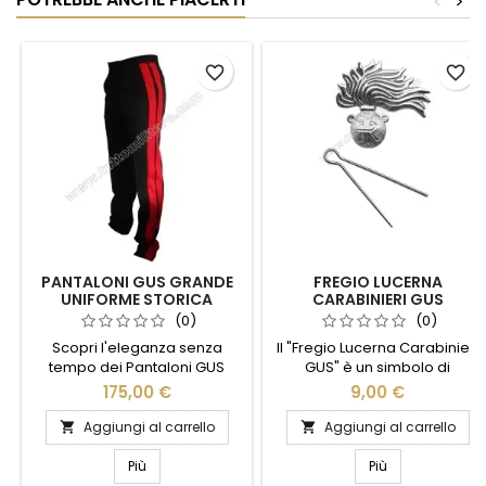
<
>
favorite_border
favorite_border
PANTALONI GUS GRANDE
FREGIO LUCERNA
UNIFORME STORICA
CARABINIERI GUS
CARABINIERI
(0)
(0)
Scopri l'eleganza senza
Il "Fregio Lucerna Carabinieri
tempo dei Pantaloni GUS
GUS" è un simbolo di
Grande Uniforme Storica
prestigio e tradizione,
175,00 €
9,00 €
Carabinieri. Realizzati con
perfetto per chi desidera
materiali di alta qualità,
onorare l'illustre storia dei
Aggiungi al carrello
Aggiungi al carrello


questi pantaloni incarnano la
Carabinieri. Realizzato con
tradizione e il prestigio
materiali di alta qualità,
Più
Più
dell'uniforme storica dei
questo fregio si distingue per