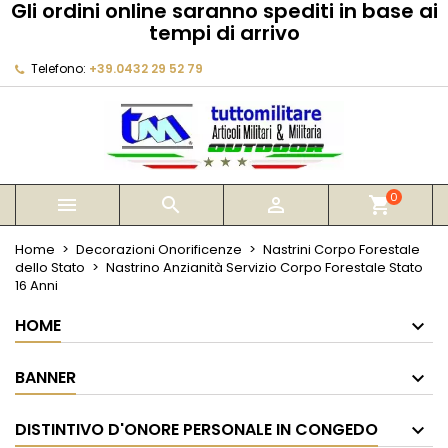
Gli ordini online saranno spediti in base ai
×
×
×
tempi di arrivo
My wishlists
Crea lista dei desideri
Accedi
Telefono:
+39.0432 29 52 79
Create new list
add_circle_outline
Devi avere effettuato l'accesso per salvare dei
Nome lista dei desideri
prodotti nella tua lista dei desideri.
Annulla
Accedi
Annulla
Crea lista dei desideri
0



shopping_cart
Home
Decorazioni Onorificenze
Nastrini Corpo Forestale
dello Stato
Nastrino Anzianità Servizio Corpo Forestale Stato
16 Anni
HOME
BANNER
DISTINTIVO D'ONORE PERSONALE IN CONGEDO