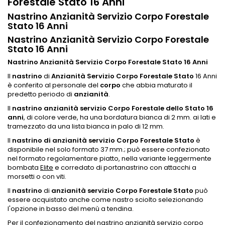
Forestale Stato 16 Anni
Nastrino Anzianità Servizio Corpo Forestale
Stato 16 Anni
Nastrino Anzianità Servizio Corpo Forestale
Stato 16 Anni
Nastrino Anzianità Servizio Corpo Forestale Stato 16 Anni
Il
nastrino
di
Anzianità Servizio Corpo Forestale Stato
16 Anni
è conferito al personale del
corpo
che abbia maturato il
predetto periodo di
anzianità
.
Il
nastrino anzianità servizio Corpo Forestale dello Stato 16
anni
, di colore verde, ha una bordatura bianca di 2 mm. ai lati e
tramezzato da una lista bianca in palo di 12 mm.
Il
nastrino di anzianità servizio Corpo Forestale Stato
è
disponibile nel solo formato 37 mm.; può essere confezionato
nel formato regolamentare piatto, nella variante leggermente
bombata
Elite
e corredato di portanastrino con attacchi a
morsetti o con viti.
Il
nastrino
di
anzianità servizio Corpo Forestale Stato
può
essere acquistato anche come nastro sciolto selezionando
l'opzione in basso del menù a tendina.
Per il confezionamento del nastrino anzianità servizio corpo