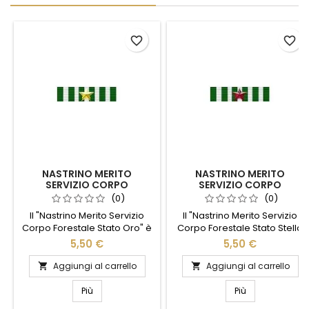
favorite_border
favorite_border
NASTRINO MERITO
NASTRINO MERITO
SERVIZIO CORPO
SERVIZIO CORPO
FORESTALE STATO ORO
FORESTALE STATO STELLA
(0)
(0)
BRONZO
Il "Nastrino Merito Servizio
Il "Nastrino Merito Servizio
Corpo Forestale Stato Oro" è
Corpo Forestale Stato Stella
un simbolo di eccellenza e
Bronzo" è un simbolo di
5,50 €
5,50 €
dedizione nel servizio
riconoscimento per
forestale. Realizzato con
l'impegno e la dedizione nel
Aggiungi al carrello
Aggiungi al carrello


materiali di alta qualità,
servizio forestale. Realizzato
questo nastrino dorato
con materiali di alta qualità,
Più
Più
rappresenta un
questo nastrino presenta una