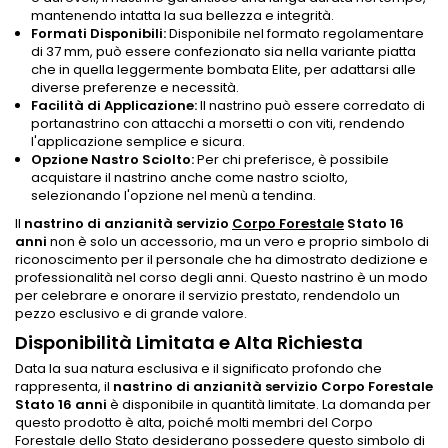
mantenendo intatta la sua bellezza e integrità.
Formati Disponibili:
Disponibile nel formato regolamentare
di 37 mm, può essere confezionato sia nella variante piatta
che in quella leggermente bombata Elite, per adattarsi alle
diverse preferenze e necessità.
Facilità di Applicazione:
Il nastrino può essere corredato di
portanastrino con attacchi a morsetti o con viti, rendendo
l'applicazione semplice e sicura.
Opzione Nastro Sciolto:
Per chi preferisce, è possibile
acquistare il nastrino anche come nastro sciolto,
selezionando l'opzione nel menù a tendina.
Il
nastrino di anzianità servizio
Corpo Forestale
Stato 16
anni
non è solo un accessorio, ma un vero e proprio simbolo di
riconoscimento per il personale che ha dimostrato dedizione e
professionalità nel corso degli anni. Questo nastrino è un modo
per celebrare e onorare il servizio prestato, rendendolo un
pezzo esclusivo e di grande valore.
Disponibilità Limitata e Alta Richiesta
Data la sua natura esclusiva e il significato profondo che
rappresenta, il
nastrino di anzianità servizio Corpo Forestale
Stato 16 anni
è disponibile in quantità limitate. La domanda per
questo prodotto è alta, poiché molti membri del Corpo
Forestale dello Stato desiderano possedere questo simbolo di