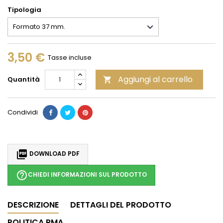
Tipologia
3,50 €
Tasse incluse
Aggiungi al carrello
Quantità

Condividi

DOWNLOAD PDF
help_outline
CHIEDI INFORMAZIONI SUL PRODOTTO
DESCRIZIONE
DETTAGLI DEL PRODOTTO
POLITICA RMA