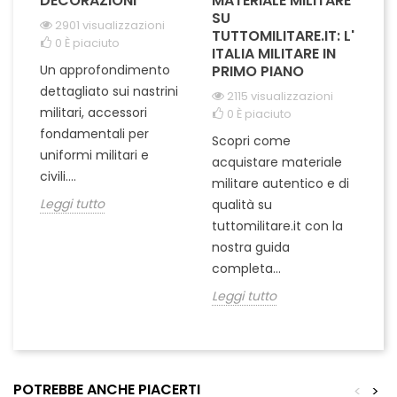
IL
DECORAZIONI
MATERIALE MILITARE
S
SU
M
2901 visualizzazioni
I
TUTTOMILITARE.IT: L'
0
È piaciuto
ITALIA MILITARE IN
Un approfondimento
PRIMO PIANO
L'
dettagliato sui nastrini
2115 visualizzazioni
ra
militari, accessori
0
È piaciuto
pu
fondamentali per
Scopri come
te
uniformi militari e
acquistare materiale
ta
un
civili....
militare autentico e di
ci
in
Leggi tutto
qualità su
Le
tuttomilitare.it con la
nostra guida
completa...
Leggi tutto
POTREBBE ANCHE PIACERTI
<
>