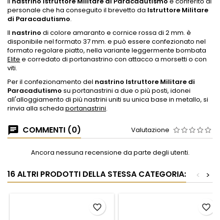
Il
nastrino Istruttore Militare di Paracadutismo
è conferito al
personale che ha conseguito il brevetto da
Istruttore Militare
di Paracadutismo
.
Il
nastrino
di colore amaranto e cornice rossa di 2 mm. è
disponibile nel formato 37 mm. e può essere confezionato nel
formato regolare piatto, nella variante leggermente bombata
Elite
e corredato di portanastrino con attacco a morsetti o con
viti.
Per il confezionamento del
nastrino Istruttore Militare di
Paracadutismo
su portanastrini a due o più posti, idonei
all'alloggiamento di più nastrini uniti su unica base in metallo, si
rinvia alla scheda
portanastrini
.
COMMENTI (0)
Valutazione
Ancora nessuna recensione da parte degli utenti.
16 ALTRI PRODOTTI DELLA STESSA CATEGORIA:
<
>
favorite_border
favorite_border