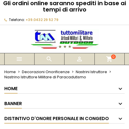
Gli ordini online saranno spediti in base ai
×
×
×
tempi di arrivo
My wishlists
Crea lista dei desideri
Accedi
Telefono:
+39.0432 29 52 79
Create new list
add_circle_outline
Devi avere effettuato l'accesso per salvare dei
Nome lista dei desideri
prodotti nella tua lista dei desideri.
Annulla
Accedi
Annulla
Crea lista dei desideri
0



shopping_cart
Home
Decorazioni Onorificenze
Nastrini Istruttore
Nastrino Istruttore Militare di Paracadutismo
HOME
BANNER
DISTINTIVO D'ONORE PERSONALE IN CONGEDO