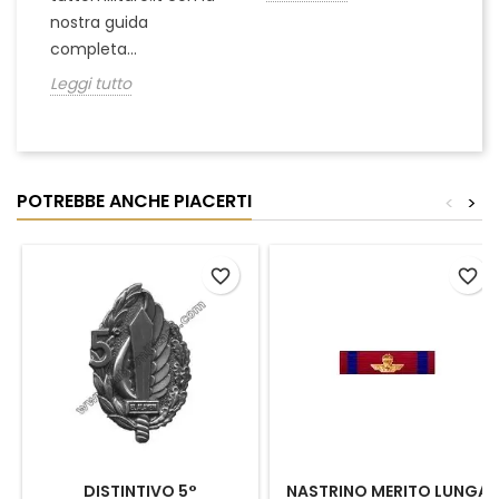
nostra guida
completa...
Leggi tutto
POTREBBE ANCHE PIACERTI
<
>
favorite_border
favorite_border
DISTINTIVO 5°
NASTRINO MERITO LUNGA