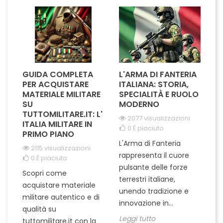
orgoglio su...
GUIDA COMPLETA
L'ARMA DI FANTERIA
A
PER ACQUISTARE
ITALIANA: STORIA,
T
MATERIALE MILITARE
SPECIALITÀ E RUOLO
V
SU
MODERNO
D
TUTTOMILITARE.IT: L'
2077 visualizzazioni
ITALIA MILITARE IN
0
È piaciuto
PRIMO PIANO
L'Arma di Fanteria
Le
2115 visualizzazioni
rappresenta il cuore
Er
0
È piaciuto
pulsante delle forze
ch
Scopri come
terrestri italiane,
le
acquistare materiale
unendo tradizione e
na
militare autentico e di
innovazione in...
Le
qualità su
Leggi tutto
tuttomilitare.it con la