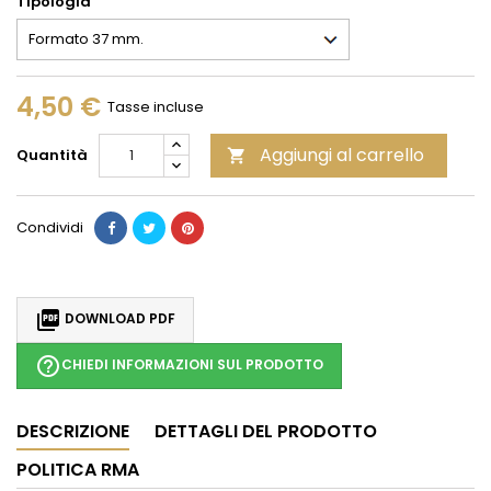
Tipologia
4,50 €
Tasse incluse
Aggiungi al carrello
Quantità

Condividi

DOWNLOAD PDF
help_outline
CHIEDI INFORMAZIONI SUL PRODOTTO
DESCRIZIONE
DETTAGLI DEL PRODOTTO
POLITICA RMA