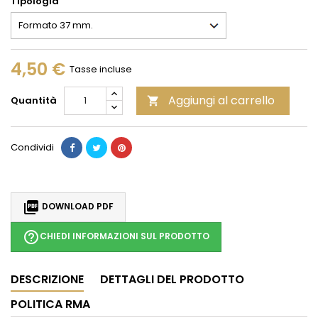
Tipologia
4,50 €
Tasse incluse
Aggiungi al carrello
Quantità

Condividi

DOWNLOAD PDF
help_outline
CHIEDI INFORMAZIONI SUL PRODOTTO
DESCRIZIONE
DETTAGLI DEL PRODOTTO
POLITICA RMA