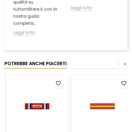
Le
qualità su
Leggi tutto
tuttomilitare.it con la
nostra guida
completa...
Leggi tutto
POTREBBE ANCHE PIACERTI
<
>
favorite_border
favorite_border