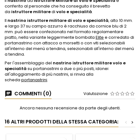
Il
nastrino
da
Istruttore
Militare di Volo e Specialità
è
conferito al personale che ha conseguito il brevetto
da
istruttore militare
di
volo e specialità
.
Il
nastrino istruttore militare di volo e specialità
, alto 10 mm.
e largo 37 su campo azzurro è racchiuso da cornice blu di 2
mm. può essere confezionato nel formato regolamentare
piatto, nella variante leggermente bombata
Elite
e corredato di
portanastrino con attacco a morsetti o con viti selezionabili
all'interno del menù a tendina, selezionabili all'interno del menù
a tendina.
Per l'assemblaggio del
nastrino istruttore militare volo e
specialità
su portanastrini a due o più posti, idonei
all'alloggiamento di più nastrini, si rinvia alla
scheda
portanastrini
.
COMMENTI (0)
Valutazione
Ancora nessuna recensione da parte degli utenti.
16 ALTRI PRODOTTI DELLA STESSA CATEGORIA:
<
>