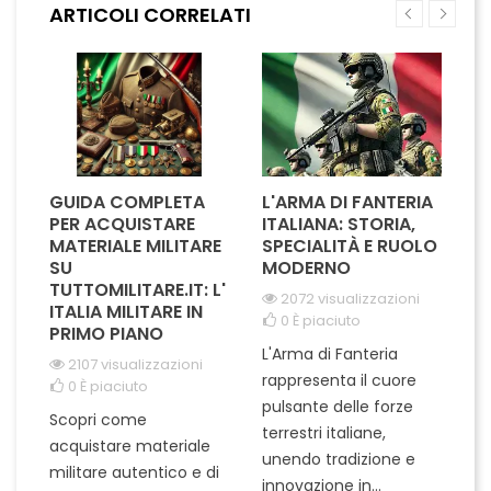
ARTICOLI CORRELATI
distintivo e i colori vivaci
facilmente la tua
assicurano visibilità
attrezzatura, aggiungendo
immediata,...
un tocco di...
GUIDA COMPLETA
L'ARMA DI FANTERIA
A
PER ACQUISTARE
ITALIANA: STORIA,
T
MATERIALE MILITARE
SPECIALITÀ E RUOLO
V
SU
MODERNO
D
TUTTOMILITARE.IT: L'
2072 visualizzazioni
ITALIA MILITARE IN
0
È piaciuto
PRIMO PIANO
L'Arma di Fanteria
Le
2107 visualizzazioni
rappresenta il cuore
Er
0
È piaciuto
pulsante delle forze
ch
Scopri come
terrestri italiane,
le
acquistare materiale
unendo tradizione e
na
militare autentico e di
innovazione in...