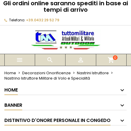
Gli ordini online saranno spediti in base ai
×
×
×
tempi di arrivo
My wishlists
Crea lista dei desideri
Accedi
Telefono:
+39.0432 29 52 79
Create new list
add_circle_outline
Devi avere effettuato l'accesso per salvare dei
Nome lista dei desideri
prodotti nella tua lista dei desideri.
Annulla
Accedi
Annulla
Crea lista dei desideri
0



shopping_cart
Home
Decorazioni Onorificenze
Nastrini Istruttore
Nastrino Istruttore Militare di Volo e Specialità
HOME
BANNER
DISTINTIVO D'ONORE PERSONALE IN CONGEDO