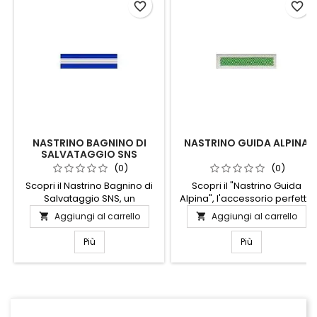
favorite_border
favorite_border
NASTRINO BAGNINO DI
NASTRINO GUIDA ALPINA
SALVATAGGIO SNS
(0)
(0)
Scopri il Nastrino Bagnino di
Scopri il "Nastrino Guida
Salvataggio SNS, un
Alpina", l'accessorio perfetto
accessorio essenziale per
per gli amanti della
Aggiungi al carrello
Aggiungi al carrello


chi opera nel settore del
montagna. Realizzato con
salvataggio acquatico.
materiali resistenti e di alta
Più
Più
Realizzato con materiali di
qualità, questo nastrino è
alta qualità, questo nastrino è
progettato per durare nel
progettato per resistere alle
tempo e accompagnarti in
condizioni più impegnative,
ogni avventura. Il suo design
garantendo durata e
elegante e funzionale lo
affidabilità. Il suo design
rende ideale per identificare