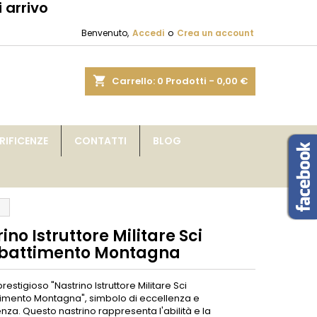
 arrivo
×
×
×
Benvenuto,
Accedi
o
Crea un account
sta
shopping_cart
Carrello:
0
Prodotti - 0,00 €
i
IFICENZE
CONTATTI
BLOG
i
a
ino Istruttore Militare Sci
attimento Montagna
prestigioso "Nastrino Istruttore Militare Sci
mento Montagna", simbolo di eccellenza e
za. Questo nastrino rappresenta l'abilità e la