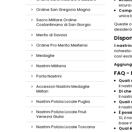
sicura 
Ordine San Gregorio Magno
Compat
unica 
Sacro Militare Ordine
Queste ca
Costantiniano di San Giorgio
desidera
Merito di Savoia
Dispon
Ordine Pro Merito Melitensi
Il
nastrin
richiesta
Medaglie
così esclu
Aggiungi
Nastrini Militaria
FAQ -
Porta Nastrini
Quali 
Il nast
Accessori Nastrini Medaglie
Militari
Di che
Il nast
Nastrini Polizia Locale Puglia
Quali 
Il nast
Nastrini Polizia Locale Friuli
È poss
Venezia Giulia
Sì, il 
base i
Nastrini Polizia Locale Toscana
Qual è