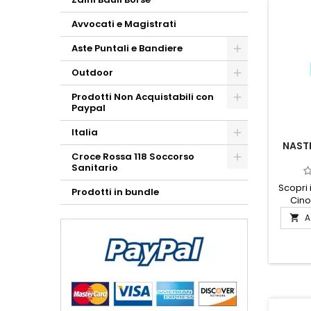
Avvocati e Magistrati
Aste Puntali e Bandiere
Outdoor
Prodotti Non Acquistabili con
Paypal
Italia
NAST
Croce Rossa 118 Soccorso
Sanitario
Scopri i
Prodotti in bundle
Cino
perfet
A

all'add
Realizz
alta qua
è res
ideale 
Il su