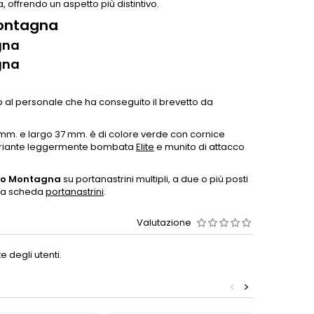
 offrendo un aspetto più distintivo.
Montagna
gna
gna
o al personale che ha conseguito il brevetto da
 mm. e largo 37 mm. è di colore verde con cornice
 variante leggermente bombata
Elite
e munito di attacco
ento Montagna
su portanastrini multipli, a due o più posti
alla scheda
portanastrini
.
Valutazione
 degli utenti.
<
>