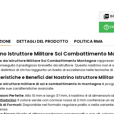

DO
help_outline
CH
ZIONE
DETTAGLI DEL PRODOTTO
POLITICA RMA
ino Istruttore Militare Sci Combattimento M
o da Istruttore Militare Sci Combattimento Montagna
rappresent
nseguito il prestigioso brevetto da istruttore. Questo nastrino non
distintivo di chi ha raggiunto un livello di eccellenza nelle tecniche
eristiche e Benefici del Nastrino Istruttore Mil
o istruttore militare di sci e combattimento in montagna
è proge
lle sue caratteristiche avanzate:
ioni Perfette:
Alto 10 mm e largo 37 mm, il nastrino è di dimensioni 
i
Distintivi
:
Il colore verde con cornice rossa di 2 mm conferisce un a
à di Formati:
Disponibile nel formato regolare piatto o nella vari
enza.
o Sicuro:
Munito di attacco posteriore con morsetti o con viti, selezio