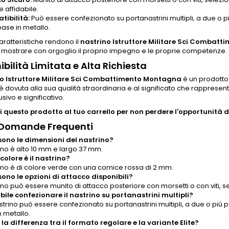
e affidabile.
ibilità:
Può essere confezionato su portanastrini multipli, a due o più 
base in metallo.
ratteristiche rendono il
nastrino Istruttore Militare Sci Combat
 mostrare con orgoglio il proprio impegno e le proprie competenze.
ibilità Limitata e Alta Richiesta
o Istruttore Militare Sci Combattimento Montagna
è un prodotto e
 è dovuta alla sua qualità straordinaria e al significato che rappres
sivo e significativo.
 questo prodotto al tuo carrello per non perdere l'opportunità di
 Domande Frequenti
sono le dimensioni del nastrino?
rino è alto 10 mm e largo 37 mm.
 colore è il nastrino?
rino è di colore verde con una cornice rossa di 2 mm.
sono le opzioni di attacco disponibili?
rino può essere munito di attacco posteriore con morsetti o con viti, s
ibile confezionare il nastrino su portanastrini multipli?
nastrino può essere confezionato su portanastrini multipli, a due o più po
n metallo.
 la differenza tra il formato regolare e la variante Elite?