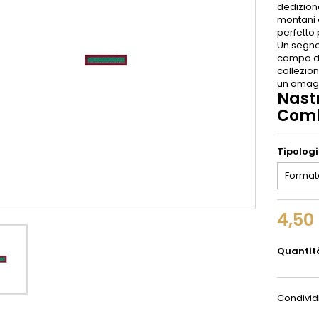
dedizione
montani e
perfetto 
Un segno 
campo de
collezion
un omagg
Nastr
Comb
Tipolog
4,50
Quantit
Condivid