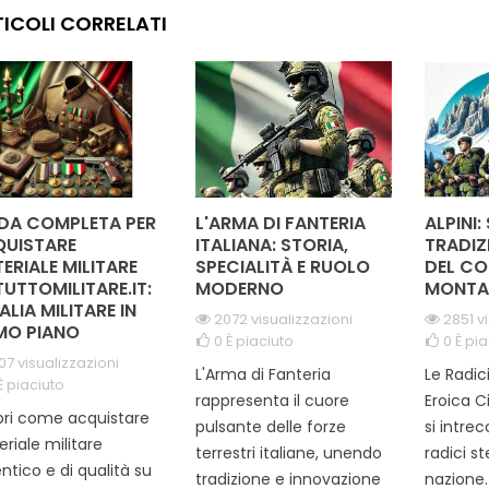
ssionale lo rende
conoscenza delle
durata e
ICOLI CORRELATI
a qualsiasi uniforme
operazioni legali in ambito
design 
liamento da lavoro.
militare. Ideale per uniformi,
vivaci 
ra con orgoglio...
è un riconoscimento...
DA COMPLETA PER
L'ARMA DI FANTERIA
ALPINI:
UISTARE
ITALIANA: STORIA,
TRADIZ
ERIALE MILITARE
SPECIALITÀ E RUOLO
DEL CO
TUTTOMILITARE.IT:
MODERNO
MONTA
TALIA MILITARE IN
2072 visualizzazioni
2851 v
MO PIANO
0
È piaciuto
0
È pia
07 visualizzazioni
L'Arma di Fanteria
Le Radic
È piaciuto
rappresenta il cuore
Eroica C
ri come acquistare
pulsante delle forze
si intre
riale militare
terrestri italiane, unendo
radici s
ntico e di qualità su
tradizione e innovazione
nazione. 