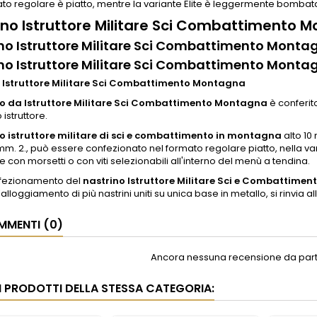
ato regolare è piatto, mentre la variante Elite è leggermente bombata,
ino Istruttore Militare Sci Combattimento 
no Istruttore Militare Sci Combattimento Monta
no Istruttore Militare Sci Combattimento Monta
 Istruttore Militare Sci Combattimento Montagna
o da Istruttore Militare Sci Combattimento Montagna
è conferit
struttore.
o istruttore militare di sci e combattimento in montagna
alto 10
mm. 2., può essere confezionato nel formato regolare piatto, nella
e con morsetti o con viti selezionabili all'interno del menù a tendina.
nfezionamento del
nastrino Istruttore Militare Sci e Combattim
l'alloggiamento di più nastrini uniti su unica base in metallo, si rinvia 
MENTI (0)
Ancora nessuna recensione da parte
RI PRODOTTI DELLA STESSA CATEGORIA: