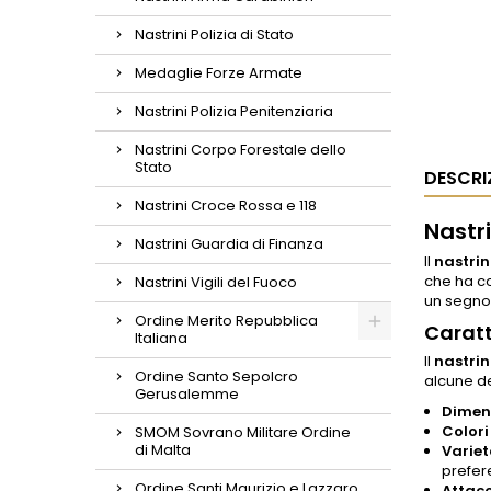
Nastrini Polizia di Stato
Medaglie Forze Armate
Nastrini Polizia Penitenziaria
Nastrini Corpo Forestale dello
Stato
DESCRI
Nastrini Croce Rossa e 118
Nastr
Nastrini Guardia di Finanza
Il
nastrin
che ha co
Nastrini Vigili del Fuoco
un segno 
Ordine Merito Repubblica
Caratt
Italiana
Il
nastrin
Ordine Santo Sepolcro
alcune de
Gerusalemme
Dimens
Color
SMOM Sovrano Militare Ordine
di Malta
Variet
prefer
Ordine Santi Maurizio e Lazzaro
Attacc