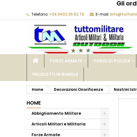
Gli or
Telefono:
+39.0432 29 52 79
E-mail:
info@tuttomil
M
C
A
add_circle_outline
De
No
dei
FORZE ARMATE
FORZE DI POLIZIA
PRODOTTI IN BUNDLE
Home
Decorazioni Onorificenze
Nastrini Ist
HOME
Abbigliamento Militare
Articoli Militari e Militaria
Forze Armate