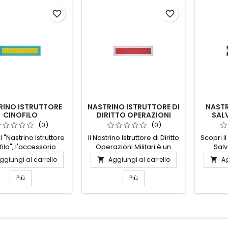
favorite_border
favorite_border
RINO ISTRUTTORE
NASTRINO ISTRUTTORE DI
NASTR
CINOFILO
DIRITTO OPERAZIONI
SAL
MILITARI
(0)
(0)
l "Nastrino Istruttore
Il Nastrino Istruttore di Diritto
Scopri i
filo", l'accessorio
Operazioni Militari è un
Salv
to per chi dedica la
simbolo di eccellenza e
accesso
ggiungi al carrello
Aggiungi al carrello
Ag


propria vita
competenza nel campo del
chi op
estramento dei cani.
diritto militare. Realizzato
salva
Più
Più
ato con materiali di
con materiali di alta qualità,
Realizz
lità, questo nastrino
questo nastrino
alta qua
istente e durevole,
rappresenta l'impegno e la
è proge
per l'uso quotidiano.
dedizione di chi ha
all
o design elegante e
acquisito una profonda
impegn