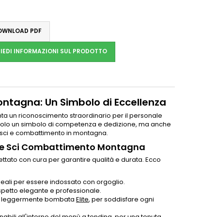
WNLOAD PDF
IEDI INFORMAZIONI SUL PRODOTTO
ontagna: Un Simbolo di Eccellenza
a un riconoscimento straordinario per il personale
 è solo un simbolo di competenza e dedizione, ma anche
 di sci e combattimento in montagna.
itare Sci Combattimento Montagna
ttato con cura per garantire qualità e durata. Ecco
ideali per essere indossato con orgoglio.
spetto elegante e professionale.
ante leggermente bombata
Elite
, per soddisfare ogni
nabili all'interno del menù a tendina, per una tenuta