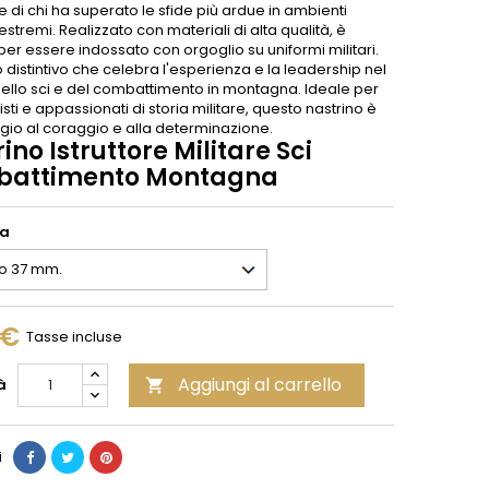
 di chi ha superato le sfide più ardue in ambienti
stremi. Realizzato con materiali di alta qualità, è
per essere indossato con orgoglio su uniformi militari.
distintivo che celebra l'esperienza e la leadership nel
llo sci e del combattimento in montagna. Ideale per
isti e appassionati di storia militare, questo nastrino è
io al coraggio e alla determinazione.
ino Istruttore Militare Sci
attimento Montagna
ia
 €
Tasse incluse
Aggiungi al carrello
à

i