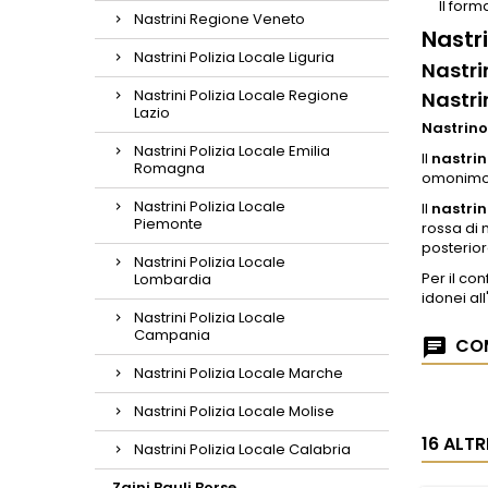
Il form
Nastrini Regione Veneto
Nastr
Nastrini Polizia Locale Liguria
Nastri
Nastrini Polizia Locale Regione
Nastri
Lazio
Nastrino
Nastrini Polizia Locale Emilia
Il
nastrin
Romagna
omonimo i
Nastrini Polizia Locale
Il
nastrin
Piemonte
rossa di 
posterior
Nastrini Polizia Locale
Per il co
Lombardia
idonei al
Nastrini Polizia Locale
Campania
COM
Nastrini Polizia Locale Marche
Nastrini Polizia Locale Molise
16 ALT
Nastrini Polizia Locale Calabria
Zaini Bauli Borse