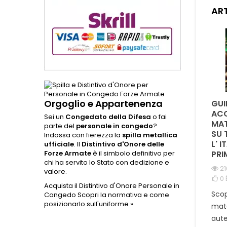
profe
ART
adatto 
o abbig
Most
Orgoglio e Appartenenza
QUAL È LA DIFFERENZA
È POSSIBILE
GUI
TRA LA CORDURA
PERSONALIZZARE
ACQ
Sei un
Congedato della Difesa
o fai
1000D E IL NYLON NEI
PATCH CON NUMERO
MAT
parte del
personale in congedo
?
PORTA CARICATORI E
DI MATRICOLA E
SU 
Indossa con fierezza la
spilla metallica
ZAINI TATTICI ?
GRUPPO SANGUIGNO
L' I
ufficiale
. Il
Distintivo d'Onore delle
?
PRI
Forze Armate
è il simbolo definitivo per
992 visualizzazioni
chi ha servito lo Stato con dedizione e
0
È piaciuto
2649 visualizzazioni
21
valore.
0
È piaciuto
0
Scopri perché la Cordura
Acquista il Distintivo d'Onore Personale in
Scopri come
Scop
Congedo
Scopri la normativa e come
1000D è la scelta ideale
posizionarlo sull'uniforme »
personalizzare una patch
mate
per porta caricatori e
militare con numero di
aute
zaini tattici militari.