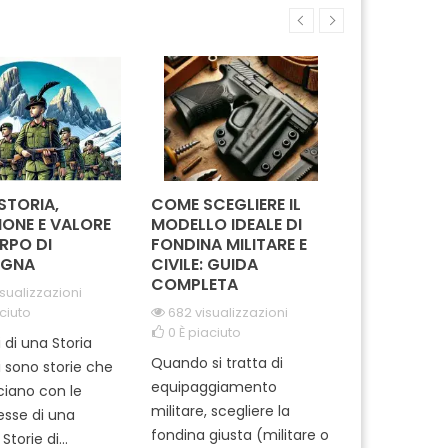
 affidabilità. Il suo
difesa. Realizzato con
Facile d
distintivo e i colori
materiali di alta qualità, è
effic
assicurano visibilità
perfetto per essere
risultat
immediata,...
indossato con orgoglio su...
a
 STORIA,
COME SCEGLIERE IL
IN MISSION
IONE E VALORE
MODELLO IDEALE DI
REGGIMEN
RPO DI
FONDINA MILITARE E
CARABINIE
GNA
CIVILE: GUIDA
PARACADUT
COMPLETA
TUSCANIA
isualizzazioni
ciuto
682 visualizzazioni
2067 visual
0
È piaciuto
0
È piaciut
i di una Storia
Quando si tratta di
Ti sei mai m
i sono storie che
equipaggiamento
come si pre
cciano con le
militare, scegliere la
professionisti
tesse di una
fondina giusta (militare o
dell'Arma ? 
Storie di...