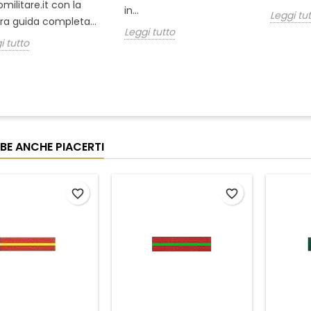
omilitare.it con la
in...
Leggi tu
ra guida completa...
Leggi tutto
i tutto
BE ANCHE PIACERTI
favorite_border
favorite_border