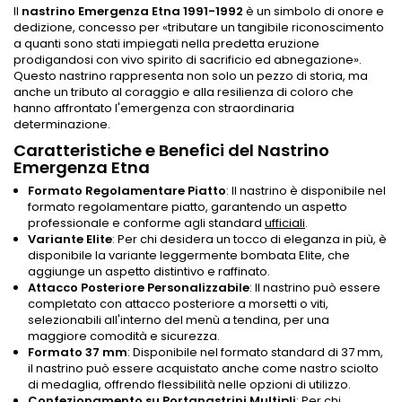
Il
nastrino Emergenza Etna 1991-1992
è un simbolo di onore e
dedizione, concesso per «tributare un tangibile riconoscimento
a quanti sono stati impiegati nella predetta eruzione
prodigandosi con vivo spirito di sacrificio ed abnegazione».
Questo nastrino rappresenta non solo un pezzo di storia, ma
anche un tributo al coraggio e alla resilienza di coloro che
hanno affrontato l'emergenza con straordinaria
determinazione.
Caratteristiche e Benefici del Nastrino
Emergenza Etna
Formato Regolamentare Piatto
: Il nastrino è disponibile nel
formato regolamentare piatto, garantendo un aspetto
professionale e conforme agli standard
ufficiali
.
Variante Elite
: Per chi desidera un tocco di eleganza in più, è
disponibile la variante leggermente bombata Elite, che
aggiunge un aspetto distintivo e raffinato.
Attacco Posteriore Personalizzabile
: Il nastrino può essere
completato con attacco posteriore a morsetti o viti,
selezionabili all'interno del menù a tendina, per una
maggiore comodità e sicurezza.
Formato 37 mm
: Disponibile nel formato standard di 37 mm,
il nastrino può essere acquistato anche come nastro sciolto
di medaglia, offrendo flessibilità nelle opzioni di utilizzo.
Confezionamento su Portanastrini Multipli
: Per chi