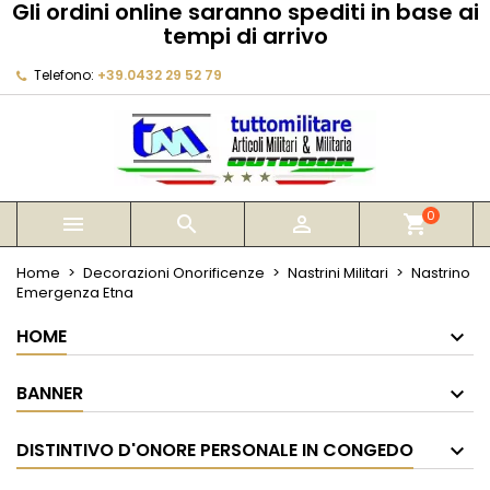
Gli ordini online saranno spediti in base ai
×
×
×
tempi di arrivo
My wishlists
Crea lista dei desideri
Accedi
Telefono:
+39.0432 29 52 79
Create new list
add_circle_outline
Devi avere effettuato l'accesso per salvare dei
Nome lista dei desideri
prodotti nella tua lista dei desideri.
Annulla
Accedi
Annulla
Crea lista dei desideri
0



shopping_cart
Home
Decorazioni Onorificenze
Nastrini Militari
Nastrino
Emergenza Etna
HOME
BANNER
DISTINTIVO D'ONORE PERSONALE IN CONGEDO