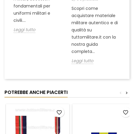
pu
fondamentali per
Scopri come
te
uniformi militari e
acquistare materiale
ta
un
civili....
militare autentico e di
ci
in
Leggi tutto
qualità su
Le
tuttomilitare.it con la
nostra guida
completa...
Leggi tutto
POTREBBE ANCHE PIACERTI
<
>
favorite_border
favorite_border