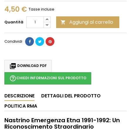
4,50 €
Tasse incluse
Aggiungi al carrello
Quantità

Condividi

DOWNLOAD PDF
help_outline
CHIEDI INFORMAZIONI SUL PRODOTTO
DESCRIZIONE
DETTAGLI DEL PRODOTTO
POLITICA RMA
Nastrino Emergenza Etna 1991-1992: Un
Riconoscimento Straordinario