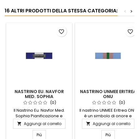
16 ALTRI PRODOTTI DELLA STESSA CATEGORIA:
<
>
favorite_border
favorite_border
NASTRINO EU. NAVFOR
NASTRINO UNMEE ERITREA
MED. SOPHIA
ONU
PIANIFICAZIONE E
(0)
(0)
SUPPORTO
Il Nastrino Eu. Navfor Med.
Il nastrino UNMEE Eritrea ONU
Sophia Pianificazione e
è un simbolo di onore e
Supporto è un simbolo di
dedizione, rappresentando il
Aggiungi al carrello
Aggiungi al carrello


dedizione e impegno nelle
servizio prestato sotto l'egida
operazioni navali europee.
delle Nazioni Unite nella
Più
Più
Progettato per riconoscere il
missione di mantenimento