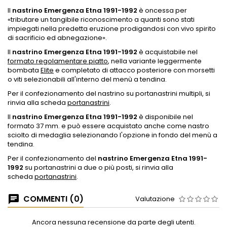
Il
nastrino Emergenza Etna 1991-1992
è oncessa per
«tributare un tangibile riconoscimento a quanti sono stati
impiegati nella predetta eruzione prodigandosi con vivo spirito
di sacrificio ed abnegazione».
Il
nastrino
Emergenza Etna 1991-1992
è acquistabile nel
formato regolamentare piatto
, nella variante leggermente
bombata
Elite
e completato di attacco posteriore con morsetti
o viti selezionabili all'interno del menù a tendina.
Per il confezionamento del nastrino su portanastrini multipli, si
rinvia alla scheda
portanastrini
.
Il
nastrino Emergenza Etna 1991-1992
è disponibile nel
formato 37 mm. e può essere acquistato anche come nastro
sciolto di medaglia selezionando l'opzione in fondo del menù a
tendina.
Per il confezionamento del
nastrino Emergenza Etna 1991-
1992
su portanastrini a due o più posti, si rinvia alla
scheda
portanastrini
.
COMMENTI (0)
Valutazione
Ancora nessuna recensione da parte degli utenti.