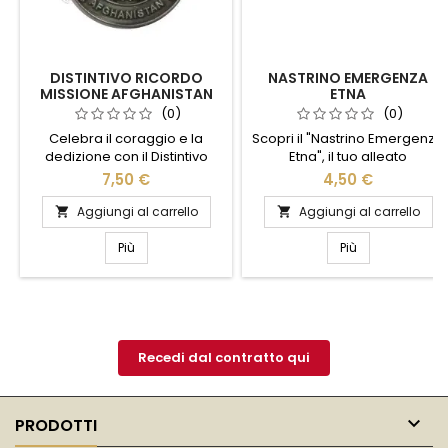
DISTINTIVO RICORDO
NASTRINO EMERGENZA
MISSIONE AFGHANISTAN
ETNA
CARABINIERI
(0)
(0)
Celebra il coraggio e la
Scopri il "Nastrino Emergenza
dedizione con il Distintivo
Etna", il tuo alleato
Ricordo Missione Afghanistan
indispensabile per situazioni
7,50 €
4,50 €
Carabinieri. Questo distintivo
critiche. Progettato per
esclusivo è un omaggio ai
garantire visibilità e
Aggiungi al carrello
Aggiungi al carrello


valorosi carabinieri che
sicurezza, questo nastrino è
hanno servito in Afghanistan,
realizzato con materiali
Più
Più
simbolo di onore e sacrificio.
resistenti e riflettenti, perfetti
Realizzato con materiali di
per segnalare aree di
alta qualità, presenta dettagli
pericolo o delimitare spazi in
raffinati che catturano
modo rapido ed efficace.
l'essenza della missione.
Facile da usare e trasportare,
Perfetto per...
è ideale per professionisti e...
Recedi dal contratto qui

PRODOTTI