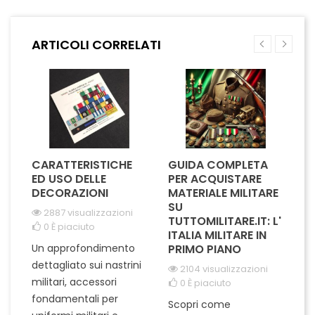
questo nastrino presenta un
Perfetto per cerimonie
elegante design argentato
ufficiali o come pezzo da
che risalta su qualsiasi
collezione, aggiunge un
ARTICOLI CORRELATI
uniforme. È ideale per
tocco di classe a qualsiasi
cerimonie ufficiali o come
uniforme o abito. La sua...
riconoscimento personale.
Un...
CARATTERISTICHE
GUIDA COMPLETA
L
A
ED USO DELLE
PER ACQUISTARE
I
IL
DECORAZIONI
MATERIALE MILITARE
S
SU
M
2887 visualizzazioni
I
TUTTOMILITARE.IT: L'
0
È piaciuto
ITALIA MILITARE IN
Un approfondimento
PRIMO PIANO
L'
dettagliato sui nastrini
2104 visualizzazioni
ra
militari, accessori
0
È piaciuto
pu
fondamentali per
Scopri come
te