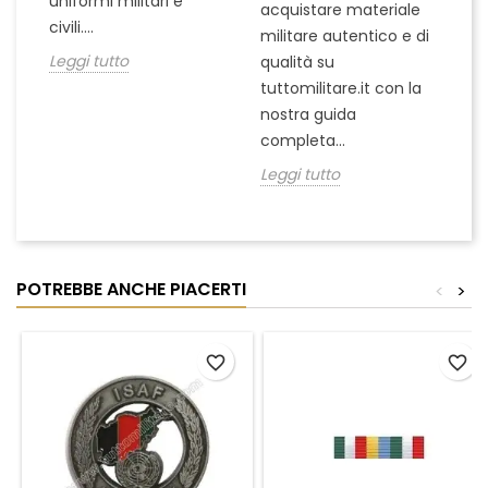
uniformi militari e
acquistare materiale
ta
un
civili....
militare autentico e di
ci
in
Leggi tutto
qualità su
Le
tuttomilitare.it con la
nostra guida
completa...
Leggi tutto
POTREBBE ANCHE PIACERTI
<
>
favorite_border
favorite_border