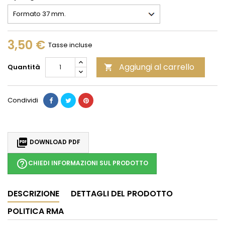
3,50 €
Tasse incluse
Aggiungi al carrello
Quantità

Condividi

DOWNLOAD PDF
help_outline
CHIEDI INFORMAZIONI SUL PRODOTTO
DESCRIZIONE
DETTAGLI DEL PRODOTTO
POLITICA RMA