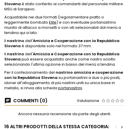
Slovena
è stato conferito ai comandanti del personale militare
MSU di Sarajevo.
Acquistabile nei due formati (regolamentare piatto o
leggermente bombato
Elite
) e con eventuale portanastrino
munito di attacco a morsetti o con viti selezionabili dal menù a
tendina qui a lato.
Il
nastrino
dell'
Amicizia e Cooperazione con la Repubblica
Slovena
è disponibile solo nel formato 37 mm.
Il
nastrino
dell'
Amicizia e Cooperazione con la Repubblica
Slovena
può essere acquistato anche come nastro sciolto
selezionando l'ultima opzione in basso del menù a tendina.
Per il confezionamento del
nastrino amicizia e cooperazione
con la Repubblica Slovena
su portanastrini a due o più posti,
idonei all'alloggiamento di più nastrini uniti su unica base in
metallo, si rinvia alla scheda
portanastrini
.
COMMENTI (0)
Valutazione
Ancora nessuna recensione da parte degli utenti.
16 ALTRI PRODOTTI DELLA STESSA CATEGORIA:
<
>