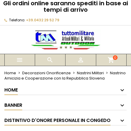
Gli ordini online saranno spediti in base ai
×
×
×
tempi di arrivo
My wishlists
Crea lista dei desideri
Accedi
Telefono:
+39.0432 29 52 79
Create new list
add_circle_outline
Devi avere effettuato l'accesso per salvare dei
Nome lista dei desideri
prodotti nella tua lista dei desideri.
Annulla
Accedi
Annulla
Crea lista dei desideri
0



shopping_cart
Home
Decorazioni Onorificenze
Nastrini Militari
Nastrino
Amicizia e Cooperazione con la Repubblica Slovena
HOME
BANNER
DISTINTIVO D'ONORE PERSONALE IN CONGEDO