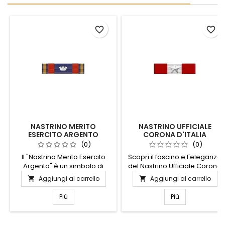
favorite_border
favorite_border
NASTRINO MERITO
NASTRINO UFFICIALE
ESERCITO ARGENTO
CORONA D'ITALIA
(0)
(0)
Il "Nastrino Merito Esercito
Scopri il fascino e l'eleganza
Argento" è un simbolo di
del Nastrino Ufficiale Corona
eccellenza e dedizione,
d'Italia, un simbolo di
Aggiungi al carrello
Aggiungi al carrello


perfetto per chi ha
prestigio e tradizione.
dimostrato un impegno
Realizzato con materiali di
Più
Più
straordinario nelle forze
alta qualità, questo nastrino
armate. Realizzato con
rappresenta un omaggio alla
materiali di alta qualità,
storia e alla cultura italiana.