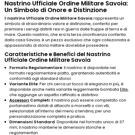
Nastrino Ufficiale Ordine Militare Savoia:
Un Simbolo di Onore e Distinzione
Il
nastrino Ufficiale Ordine Militare Savoia
rappresenta un
simbolo di straordinario valore e distinzione, conferito per
premiare i servigi distinti resi in guerra dalle truppe di terra e di
mare. Questo nastrino, che era la terza onorificenza conferita
dalla casa Savoia, è un pezzo esclusivo che ogni collezionista e
appassionato di storia militare dovrebbe possedere.
Caratteristiche e Benefici del Nastrino
Ufficiale Ordine Militare Savoia
Formato Regolamentare
: Il nastrino è disponibile nel
formato regolamentare piatto, garantendo autenticità e
conformità agli standard storici.
Variante Elite
: Per chi cerca un tocco di eleganza in più, è
disponibile anche nella variante leggermente bombata
Elite
,
che aggiunge un aspetto raffinato e distintivo.
Accessori
Completi
: Il nastrino può essere completato con
portanastrino dotati di attacchi a morsetti o con viti,
selezionabili all'interno del menù a tendina, per una
personalizzazione completa e pratica.
Dimensioni Standard
: Disponibile nel formato unico di 37
mm, il nastrino mantiene le dimensioni storiche e
regolamentari.