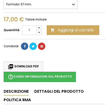
17,00 €
Tasse incluse
Aggiungi al carrello
Quantità

Condividi

DOWNLOAD PDF
help_outline
CHIEDI INFORMAZIONI SUL PRODOTTO
DESCRIZIONE
DETTAGLI DEL PRODOTTO
POLITICA RMA