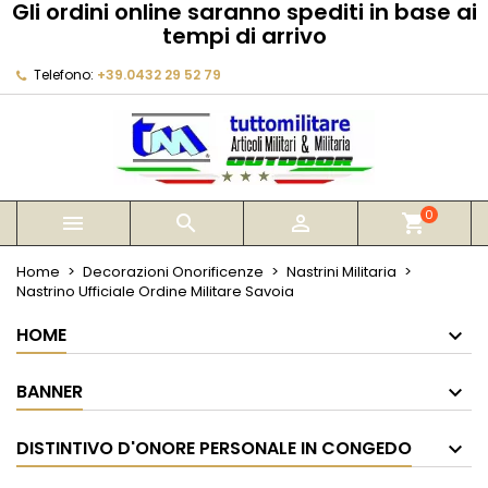
Gli ordini online saranno spediti in base ai
×
×
×
tempi di arrivo
My wishlists
Crea lista dei desideri
Accedi
Telefono:
+39.0432 29 52 79
Create new list
add_circle_outline
Devi avere effettuato l'accesso per salvare dei
Nome lista dei desideri
prodotti nella tua lista dei desideri.
Annulla
Accedi
Annulla
Crea lista dei desideri
0



shopping_cart
Home
Decorazioni Onorificenze
Nastrini Militaria
Nastrino Ufficiale Ordine Militare Savoia
HOME
BANNER
DISTINTIVO D'ONORE PERSONALE IN CONGEDO