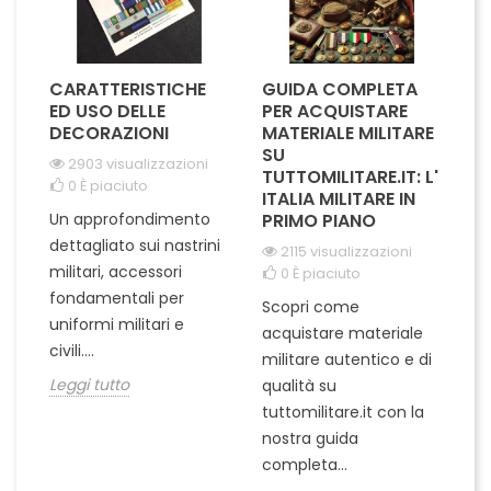
CARATTERISTICHE
GUIDA COMPLETA
L
A
ED USO DELLE
PER ACQUISTARE
I
IL
DECORAZIONI
MATERIALE MILITARE
S
SU
M
2903 visualizzazioni
I
TUTTOMILITARE.IT: L'
0
È piaciuto
ITALIA MILITARE IN
Un approfondimento
PRIMO PIANO
L'
dettagliato sui nastrini
2115 visualizzazioni
ra
militari, accessori
0
È piaciuto
pu
fondamentali per
Scopri come
te
uniformi militari e
acquistare materiale
ta
un
civili....
militare autentico e di
ci
in
Leggi tutto
qualità su
Le
tuttomilitare.it con la
nostra guida
completa...