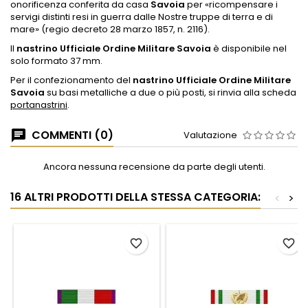
onorificenza conferita da casa
Savoia
per «ricompensare i
servigi distinti resi in guerra dalle Nostre truppe di terra e di
mare» (regio decreto 28 marzo 1857, n. 2116).
Il
nastrino Ufficiale Ordine Militare Savoia
è disponibile nel
solo formato 37 mm.
Per il confezionamento del
nastrino Ufficiale Ordine Militare
Savoia
su basi metalliche a due o più posti, si rinvia alla scheda
portanastrini
.
COMMENTI (0)
Valutazione
Ancora nessuna recensione da parte degli utenti.
16 ALTRI PRODOTTI DELLA STESSA CATEGORIA:
<
>
favorite_border
favorite_border