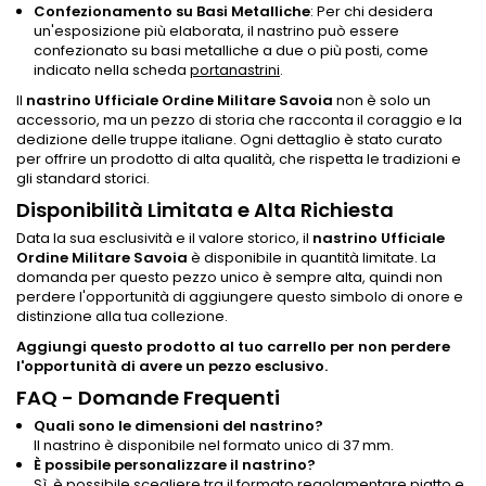
Confezionamento su Basi Metalliche
: Per chi desidera
un'esposizione più elaborata, il nastrino può essere
confezionato su basi metalliche a due o più posti, come
indicato nella scheda
portanastrini
.
Il
nastrino Ufficiale Ordine Militare Savoia
non è solo un
accessorio, ma un pezzo di storia che racconta il coraggio e la
dedizione delle truppe italiane. Ogni dettaglio è stato curato
per offrire un prodotto di alta qualità, che rispetta le tradizioni e
gli standard storici.
Disponibilità Limitata e Alta Richiesta
Data la sua esclusività e il valore storico, il
nastrino Ufficiale
Ordine Militare Savoia
è disponibile in quantità limitate. La
domanda per questo pezzo unico è sempre alta, quindi non
perdere l'opportunità di aggiungere questo simbolo di onore e
distinzione alla tua collezione.
Aggiungi questo prodotto al tuo carrello per non perdere
l'opportunità di avere un pezzo esclusivo.
FAQ - Domande Frequenti
Quali sono le dimensioni del nastrino?
Il nastrino è disponibile nel formato unico di 37 mm.
È possibile personalizzare il nastrino?
Sì, è possibile scegliere tra il formato regolamentare piatto e