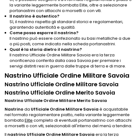
la variante leggermente bombata Elite, oltre a selezionare
portanastrini con attacchi a morsetti o con viti.
Il nastrino è autentico?
Sì, il nastrino rispetta gli standard storici e regolamentari,
garantendo autenticità e qualità.
Come posso esporre il nastrino?
Il nastrino può essere confezionato su basi metalliche a due
o più posti, come indicato nella scheda portanastrini.
Qual è la storia dietro il nastrino?
Il nastrino Ufficiale Ordine Militare Savoia era la terza
onorificenza conferita dalla casa Savoia per premiare i
servigi distinti resi in guerra dalle truppe di terra e di mare.
Nastrino Ufficiale Ordine Militare Savoia
Nastrino Ufficiale Ordine Militare Savoia
Nastrino Ufficiale Ordine Merito Savoia
Nastrino Ufficiale Ordine Militare Merito Savoia
Nastrino
da
Ufficiale Ordine Militare Savoia
è acquistabile
nel formato regolamentare piatto, nella variante leggermente
bombata
Elite
completo di eventuali portanastrino con attacchi
a morsetti o con viti, selezionabili all'interno del menù a tendina.
Il
nastrino Ufficiale Ordine Militare Savoia
era la terza