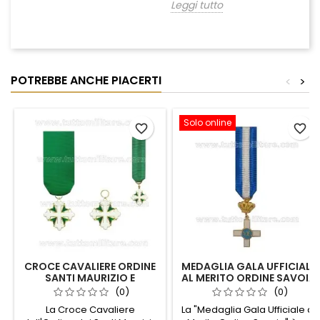
Leggi tutto
POTREBBE ANCHE PIACERTI
<
>
Solo online
favorite_border
favorite_border
CROCE CAVALIERE ORDINE
MEDAGLIA GALA UFFICIALE
SANTI MAURIZIO E
AL MERITO ORDINE SAVOIA
LAZZARO
(0)
(0)
La Croce Cavaliere
La "Medaglia Gala Ufficiale al