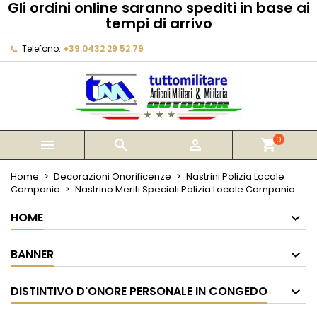
Gli ordini online saranno spediti in base ai
×
×
×
tempi di arrivo
My wishlists
Crea lista dei desideri
Accedi
Telefono:
+39.0432 29 52 79
Create new list
add_circle_outline
Devi avere effettuato l'accesso per salvare dei
Nome lista dei desideri
prodotti nella tua lista dei desideri.
Annulla
Accedi
Annulla
Crea lista dei desideri
0



shopping_cart
Home
Decorazioni Onorificenze
Nastrini Polizia Locale
Campania
Nastrino Meriti Speciali Polizia Locale Campania
HOME
BANNER
DISTINTIVO D'ONORE PERSONALE IN CONGEDO