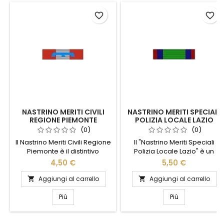
favorite_border
favorite_border
NASTRINO MERITI CIVILI
NASTRINO MERITI SPECIALI
REGIONE PIEMONTE
POLIZIA LOCALE LAZIO
(0)
(0)
Il Nastrino Meriti Civili Regione
Il "Nastrino Meriti Speciali
Piemonte è il distintivo
Polizia Locale Lazio" è un
onorifico che valorizza
simbolo di riconoscimento e
4,50 €
5,50 €
coraggio, impegno sociale e
onore per coloro che si sono
servizio reso alla collettività.
distinti nel servizio alla
Aggiungi al carrello
Aggiungi al carrello


Contraddistinto dal fondo
comunità. Realizzato con
rosso con palo centrale
materiali di alta qualità,
Più
Più
grigio argento e lambello blu
questo nastrino presenta un
a tre gocce, è disponibile su
design elegante e distintivo,
Tutto Militare in varianti
perfetto per essere