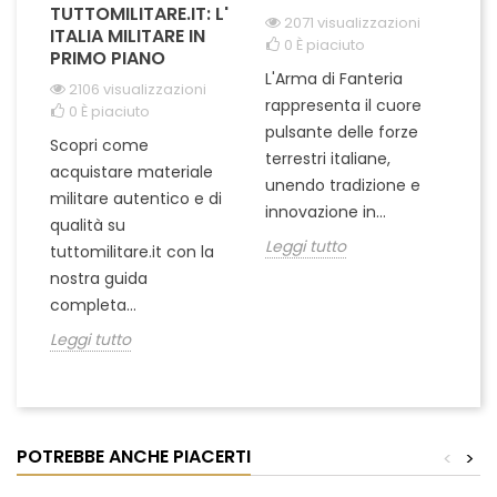
TUTTOMILITARE.IT: L'
2071 visualizzazioni
ITALIA MILITARE IN
0
È piaciuto
PRIMO PIANO
L'Arma di Fanteria
Le
2106 visualizzazioni
rappresenta il cuore
Er
0
È piaciuto
pulsante delle forze
ch
Scopri come
terrestri italiane,
le
acquistare materiale
unendo tradizione e
na
militare autentico e di
innovazione in...
Le
qualità su
Leggi tutto
tuttomilitare.it con la
nostra guida
completa...
Leggi tutto
POTREBBE ANCHE PIACERTI
<
>