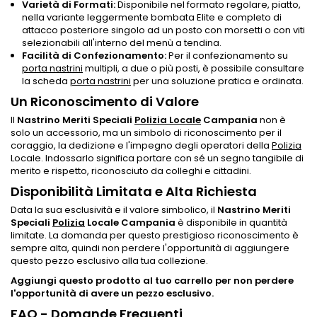
Varietà di Formati:
Disponibile nel formato regolare, piatto,
nella variante leggermente bombata Elite e completo di
attacco posteriore singolo ad un posto con morsetti o con viti
selezionabili all'interno del menù a tendina.
Facilità di Confezionamento:
Per il confezionamento su
porta nastrini
multipli, a due o più posti, è possibile consultare
la scheda
porta nastrini
per una soluzione pratica e ordinata.
Un Riconoscimento di Valore
Il
Nastrino Meriti Speciali
Polizia Locale
Campania
non è
solo un accessorio, ma un simbolo di riconoscimento per il
coraggio, la dedizione e l'impegno degli operatori della
Polizia
Locale. Indossarlo significa portare con sé un segno tangibile di
merito e rispetto, riconosciuto da colleghi e cittadini.
Disponibilità Limitata e Alta Richiesta
Data la sua esclusività e il valore simbolico, il
Nastrino Meriti
Speciali
Polizia
Locale Campania
è disponibile in quantità
limitate. La domanda per questo prestigioso riconoscimento è
sempre alta, quindi non perdere l'opportunità di aggiungere
questo pezzo esclusivo alla tua collezione.
Aggiungi questo prodotto al tuo carrello per non perdere
l'opportunità di avere un pezzo esclusivo.
FAQ - Domande Frequenti