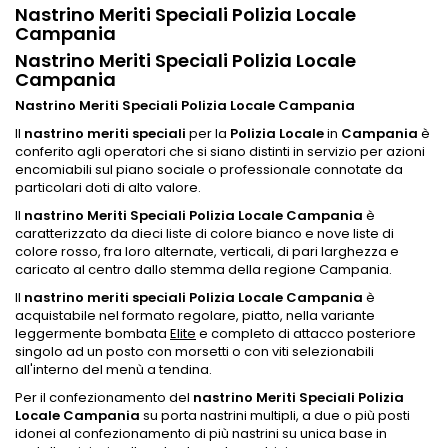
Nastrino Meriti Speciali Polizia Locale
Campania
Nastrino Meriti Speciali Polizia Locale
Campania
Nastrino Meriti Speciali Polizia Locale Campania
Il
nastrino meriti speciali
per la
Polizia Locale
in
Campania
è
conferito agli operatori che si siano distinti in servizio per azioni
encomiabili sul piano sociale o professionale connotate da
particolari doti di alto valore.
Il
nastrino Meriti Speciali Polizia Locale Campania
è
caratterizzato da dieci liste di colore bianco e nove liste di
colore rosso, fra loro alternate, verticali, di pari larghezza e
caricato al centro dallo stemma della regione Campania.
Il
nastrino meriti speciali Polizia Locale Campania
è
acquistabile nel formato regolare, piatto,
nella variante
leggermente bombata
Elite
e completo di attacco posteriore
singolo ad un posto con morsetti o con viti selezionabili
all'interno del menù a tendina.
Per il confezionamento del
nastrino Meriti Speciali Polizia
Locale Campania
su porta nastrini multipli, a due o più posti
idonei al confezionamento di più nastrini su unica base in