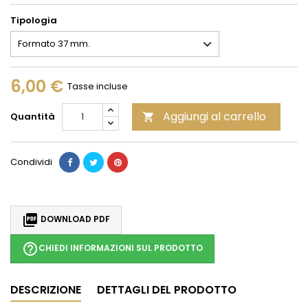
Tipologia
6,00 €
Tasse incluse
Aggiungi al carrello
Quantità

Condividi

DOWNLOAD PDF
help_outline
CHIEDI INFORMAZIONI SUL PRODOTTO
DESCRIZIONE
DETTAGLI DEL PRODOTTO