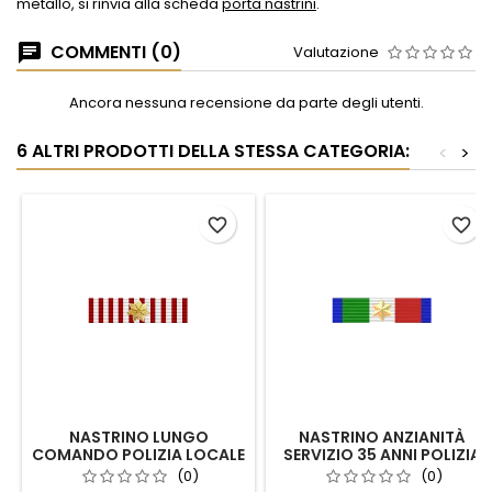
metallo, si rinvia alla scheda
porta nastrini
.
COMMENTI (0)
Valutazione
Ancora nessuna recensione da parte degli utenti.
6 ALTRI PRODOTTI DELLA STESSA CATEGORIA:
<
>
favorite_border
favorite_border
NASTRINO LUNGO
NASTRINO ANZIANITÀ
COMANDO POLIZIA LOCALE
SERVIZIO 35 ANNI POLIZIA
CAMPANIA 20 ANNI
LOCALE CAMPANIA
(0)
(0)