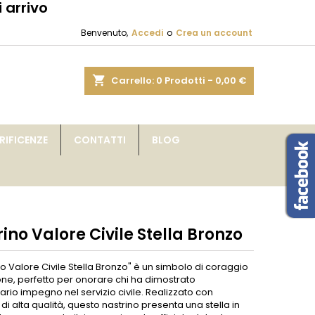
 arrivo
×
×
×
Benvenuto,
Accedi
o
Crea un account
sta
shopping_cart
Carrello:
0
Prodotti - 0,00 €
i
IFICENZE
CONTATTI
BLOG
i
ino Valore Civile Stella Bronzo
ino Valore Civile Stella Bronzo" è un simbolo di coraggio
one, perfetto per onorare chi ha dimostrato
ario impegno nel servizio civile. Realizzato con
 di alta qualità, questo nastrino presenta una stella in