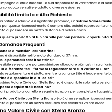
l'impegno di chi lo indossa. La sua disponibilità in vari formati e la pos
n prodotto versatile e adatto a diverse esigenze.
ibilità Limitata e Alta Richiesta
ua natura esclusiva e il significato profondo, il
nastrino Valore Civile
er questo riconoscimento è sempre alta, poiché rappresenta un onor
nità di possedere un pezzo di storia e di valore civico.
 questo prodotto al tuo carrello per non perdere l'opportunità di
 Domande Frequenti
sono le dimensioni del nastrino?
rino è disponibile nel formato standard di 37 mm.
ibile personalizzare il nastrino?
ossibile selezionare portanastrini per alloggiare più nastrini su un'uni
 la differenza tra il formato regolamentare e la variante Elite?
mato regolamentare è piatto, mentre la variante Elite è leggermente 
rino è disponibile in altri colori?
nastrino Valore Civile con Stella Bronzo è disponibile solo nella version
osso acquistare il nastrino?
i il prodotto al carrello e segui le istruzioni per completare l'acquisto
o Valore Civile con Stella Bronzo
è più di un semplice riconoscimen
nità di possedere un pezzo esclusivo che celebra il valore civico.
no Valore Civile con Stella Bronzo