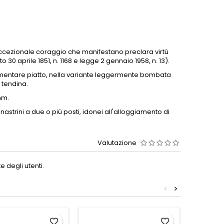
 eccezionale coraggio che manifestano preclara virtù
0 aprile 1851, n. 1168 e legge 2 gennaio 1958, n. 13).
mentare piatto, nella variante leggermente bombata
 tendina.
mm.
nastrini a due o più posti, idonei all'alloggiamento di
Valutazione
 degli utenti.
<
>
favorite_border
favorite_border