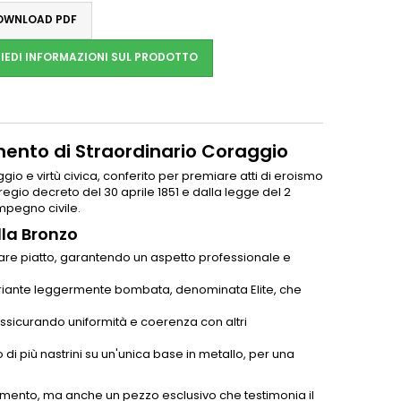
WNLOAD PDF
IEDI INFORMAZIONI SUL PRODOTTO
imento di Straordinario Coraggio
io e virtù civica, conferito per premiare atti di eroismo
egio decreto del 30 aprile 1851 e dalla legge del 2
impegno civile.
lla Bronzo
ntare piatto, garantendo un aspetto professionale e
 variante leggermente bombata, denominata Elite, che
 assicurando uniformità e coerenza con altri
 di più nastrini su un'unica base in metallo, per una
imento, ma anche un pezzo esclusivo che testimonia il