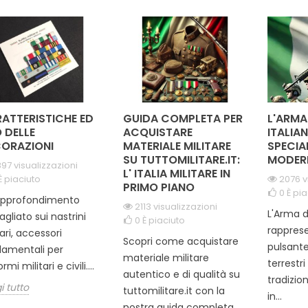
no un elemento...
distintivo lo rende perfetto
per chi
da indossare su uniformi o
stabili
abiti civili,...
ATTERISTICHE ED
GUIDA COMPLETA PER
L'ARMA
 DELLE
ACQUISTARE
ITALIAN
ORAZIONI
MATERIALE MILITARE
SPECIA
SU TUTTOMILITARE.IT:
MODER
97 visualizzazioni
L' ITALIA MILITARE IN
È piaciuto
2076 v
PRIMO PIANO
0
È pia
approfondimento
2113 visualizzazioni
L'Arma d
agliato sui nastrini
0
È piaciuto
rapprese
tari, accessori
Scopri come acquistare
pulsante
amentali per
materiale militare
terrestr
rmi militari e civili....
autentico e di qualità su
tradizio
i tutto
tuttomilitare.it con la
in...
nostra guida completa...