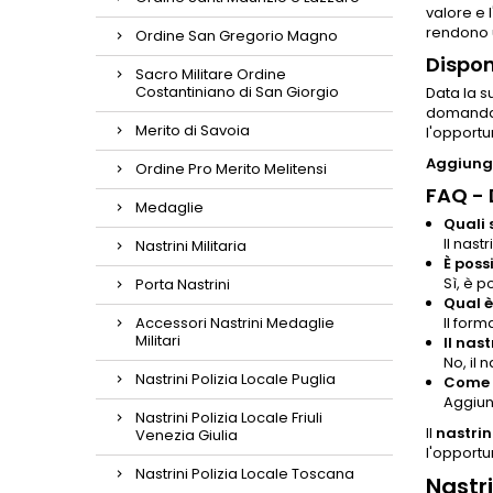
valore e 
rendono u
Ordine San Gregorio Magno
Dispon
Sacro Militare Ordine
Costantiniano di San Giorgio
Data la s
domanda p
Merito di Savoia
l'opportu
Aggiungi
Ordine Pro Merito Melitensi
FAQ -
Medaglie
Quali 
Il nast
Nastrini Militaria
È poss
Sì, è p
Porta Nastrini
Qual è
Accessori Nastrini Medaglie
Il for
Militari
Il nast
No, il 
Nastrini Polizia Locale Puglia
Come p
Aggiung
Nastrini Polizia Locale Friuli
Il
nastrin
Venezia Giulia
l'opportu
Nastrini Polizia Locale Toscana
Nastri