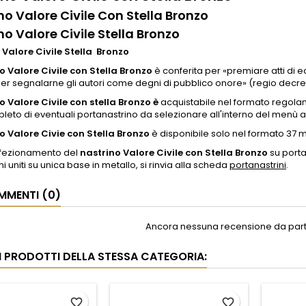
no Valore Civile Con Stella Bronzo
no Valore Civile Stella Bronzo
 Valore Civile Stella Bronzo
o Valore Civile con Stella Bronzo
è conferita per «premiare atti di
per segnalarne gli autori come degni di pubblico onore» (regio decreto 3
o Valore Civile con stella Bronzo è
acquistabile nel formato regola
eto di eventuali portanastrino da selezionare all'interno del menù a
o Valore Civie con Stella Bronzo
è disponibile solo nel formato 37 
onfezionamento del
nastrino Valore Civile con Stella Bronzo
su porta
ni uniti su unica base in metallo, si rinvia alla scheda
portanastrini
.
MENTI (0)
Ancora nessuna recensione da parte
RI PRODOTTI DELLA STESSA CATEGORIA:
favorite_border
favorite_border