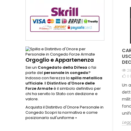
rendo
COME SI
QUAL È LA DIFFERENZA
CAR
DISTINGUONO LE
TRA LA CORDURA
USO
Orgoglio e Appartenenza
MEDAGLIE ORIGINALI
1000D E IL NYLON NEI
DEC
DA QUELLE
PORTA CARICATORI E
Sei un
Congedato della Difesa
o fai
28
parte del
personale in congedo
?
COMMEMORATIVE ?
ZAINI TATTICI ?
0
Indossa con fierezza la
spilla metallica
1982 visualizzazioni
997 visualizzazioni
ufficiale
. Il
Distintivo d'Onore delle
Un 
0
È piaciuto
0
È piaciuto
Forze Armate
è il simbolo definitivo per
dett
chi ha servito lo Stato con dedizione e
Scopri come riconoscere
Scopri perché la Cordura
mili
valore.
una medaglia originale
1000D è la scelta ideale
fond
Acquista il Distintivo d'Onore Personale in
realizzata con i punzoni
per porta caricatori e
Congedo
Scopri la normativa e come
unifo
ufficiali del Poligrafico
zaini tattici militari.
posizionarlo sull'uniforme »
Legg
dello Stato...
Confronto tecnico...