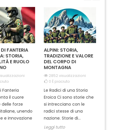
 ha contribuito alla
simbolo di dedizione e
rendend
tà e alla pace in...
merito, perfetto per
disti
essere...
dimos
 DI FANTERIA
ALPINI: STORIA,
COME SCEG
A: STORIA,
TRADIZIONE E VALORE
MODELLO I
LITÀ E RUOLO
DEL CORPO DI
FONDINA MI
NO
MONTAGNA
CIVILE: GU
COMPLETA
isualizzazioni
2852 visualizzazioni
ciuto
0
È piaciuto
684 visual
0
È piaciut
i Fanteria
Le Radici di una Storia
Quando si tr
nta il cuore
Eroica Ci sono storie che
equipaggia
 delle forze
si intrecciano con le
militare, sce
i italiane, unendo
radici stesse di una
fondina gius
ne e innovazione
nazione. Storie di...
uso borghes
Leggi tutto