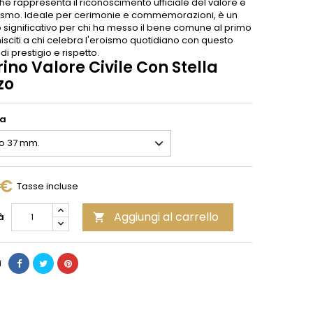
e rappresenta il riconoscimento ufficiale del valore e
ruismo. Ideale per cerimonie e commemorazioni, è un
significativo per chi ha messo il bene comune al primo
isciti a chi celebra l'eroismo quotidiano con questo
 di prestigio e rispetto.
ino Valore Civile Con Stella
zo
ia
 €
Tasse incluse
Aggiungi al carrello
à

i