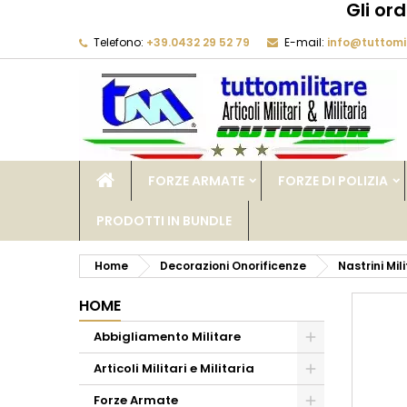
Gli or
Telefono:
+39.0432 29 52 79
E-mail:
info@tuttomil
M
C
A
add_circle_outline
De
No
dei
FORZE ARMATE
FORZE DI POLIZIA
PRODOTTI IN BUNDLE
Home
Decorazioni Onorificenze
Nastrini Mili
HOME
Abbigliamento Militare
Articoli Militari e Militaria
Forze Armate