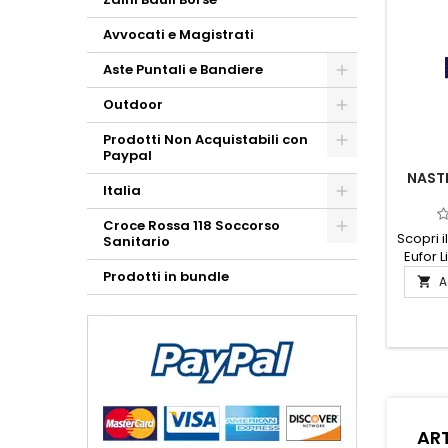
Avvocati e Magistrati
Aste Puntali e Bandiere
Outdoor
Prodotti Non Acquistabili con
Paypal
NASTR
Italia
Croce Rossa 118 Soccorso
Scopri i
Sanitario
Eufor 
elegan
Prodotti in bundle
A

celeb
dedizi
materi
questo
per ch
con sé 
di un'
internaz
ART
raffinato