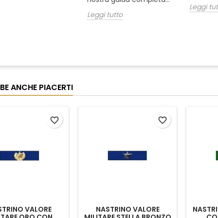
Leggi tu
Leggi tutto
BE ANCHE PIACERTI
favorite_border
favorite_border
STRINO VALORE
NASTRINO VALORE
NASTRI
ITARE ORO CON
MILITARE STELLA BRONZO
CO