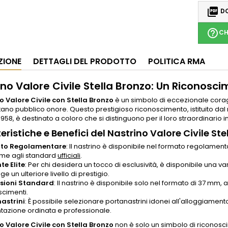

DO
help_outline
CH
ZIONE
DETTAGLI DEL PRODOTTO
POLITICA RMA
ino Valore Civile Stella Bronzo: Un Riconosc
o Valore Civile con Stella Bronzo
è un simbolo di eccezionale coragg
ano pubblico onore. Questo prestigioso riconoscimento, istituito dal r
958, è destinato a coloro che si distinguono per il loro straordinario 
eristiche e Benefici del Nastrino Valore Civile Ste
to Regolamentare
: Il nastrino è disponibile nel formato regolame
me agli standard
ufficiali
.
te Elite
: Per chi desidera un tocco di esclusività, è disponibile una
e un ulteriore livello di prestigio.
sioni Standard
: Il nastrino è disponibile solo nel formato di 37 mm,
scimenti.
astrini
: È possibile selezionare portanastrini idonei all'alloggiamento
tazione ordinata e professionale.
o Valore Civile con Stella Bronzo
non è solo un simbolo di riconosc