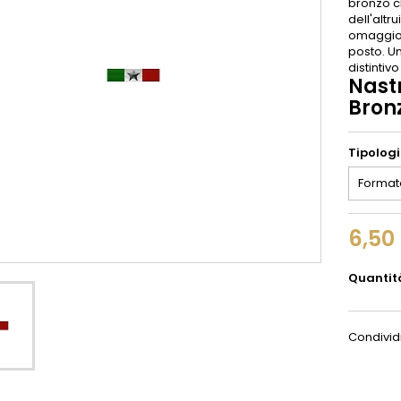
bronzo ch
dell'alt
omaggio 
posto. Un
distintivo
Nastr
Bron
Tipolog
6,50
Quantit
Condivid