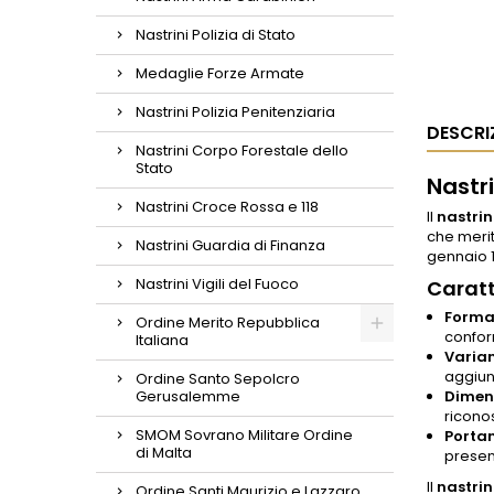
Nastrini Polizia di Stato
Medaglie Forze Armate
Nastrini Polizia Penitenziaria
DESCRI
Nastrini Corpo Forestale dello
Stato
Nastr
Nastrini Croce Rossa e 118
Il
nastrin
che merit
Nastrini Guardia di Finanza
gennaio 1
Nastrini Vigili del Fuoco
Caratt
Forma
Ordine Merito Repubblica
confor
Italiana
Varian
aggiung
Ordine Santo Sepolcro
Gerusalemme
Dimen
ricono
SMOM Sovrano Militare Ordine
Portan
di Malta
presen
Il
nastrin
Ordine Santi Maurizio e Lazzaro