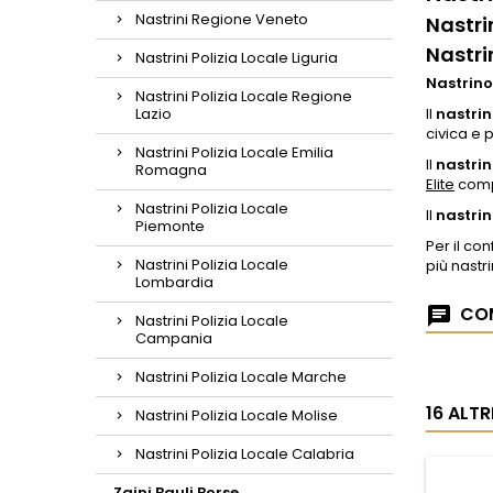
Nastrini Regione Veneto
Nastri
Nastri
Nastrini Polizia Locale Liguria
Nastrino
Nastrini Polizia Locale Regione
Lazio
Il
nastrin
civica e 
Nastrini Polizia Locale Emilia
Il
nastrin
Romagna
Elite
compl
Nastrini Polizia Locale
Il
nastrin
Piemonte
Per il c
Nastrini Polizia Locale
più nastri
Lombardia
COM
Nastrini Polizia Locale
Campania
Nastrini Polizia Locale Marche
16 ALT
Nastrini Polizia Locale Molise
Nastrini Polizia Locale Calabria
Zaini Bauli Borse