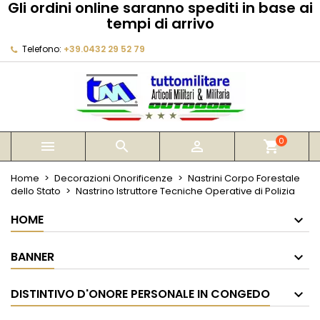
Gli ordini online saranno spediti in base ai
×
×
×
tempi di arrivo
My wishlists
Crea lista dei desideri
Accedi
Telefono:
+39.0432 29 52 79
Create new list
add_circle_outline
Devi avere effettuato l'accesso per salvare dei
Nome lista dei desideri
prodotti nella tua lista dei desideri.
Annulla
Accedi
Annulla
Crea lista dei desideri
0



shopping_cart
Home
Decorazioni Onorificenze
Nastrini Corpo Forestale
dello Stato
Nastrino Istruttore Tecniche Operative di Polizia
HOME
BANNER
DISTINTIVO D'ONORE PERSONALE IN CONGEDO