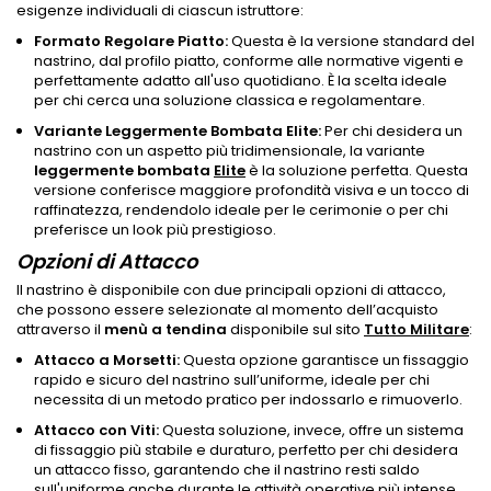
esigenze individuali di ciascun istruttore:
Formato Regolare Piatto:
Questa è la versione standard del
nastrino, dal profilo piatto, conforme alle normative vigenti e
perfettamente adatto all'uso quotidiano. È la scelta ideale
per chi cerca una soluzione classica e regolamentare.
Variante Leggermente Bombata Elite:
Per chi desidera un
nastrino con un aspetto più tridimensionale, la variante
leggermente
bombata
Elite
è la soluzione perfetta. Questa
versione conferisce maggiore profondità visiva e un tocco di
raffinatezza, rendendolo ideale per le cerimonie o per chi
preferisce un look più prestigioso.
Opzioni di Attacco
Il nastrino è disponibile con due principali opzioni di attacco,
che possono essere selezionate al momento dell’acquisto
attraverso il
menù a tendina
disponibile sul sito
Tutto Militare
:
Attacco a Morsetti:
Questa opzione garantisce un fissaggio
rapido e sicuro del nastrino sull’uniforme, ideale per chi
necessita di un metodo pratico per indossarlo e rimuoverlo.
Attacco con Viti:
Questa soluzione, invece, offre un sistema
di fissaggio più stabile e duraturo, perfetto per chi desidera
un attacco fisso, garantendo che il nastrino resti saldo
sull'uniforme anche durante le attività operative più intense.