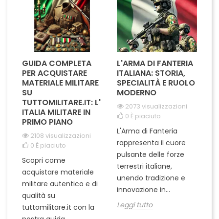
GUIDA COMPLETA
L'ARMA DI FANTERIA
A
PER ACQUISTARE
ITALIANA: STORIA,
T
MATERIALE MILITARE
SPECIALITÀ E RUOLO
V
SU
MODERNO
D
TUTTOMILITARE.IT: L'
2073 visualizzazioni
ITALIA MILITARE IN
0
È piaciuto
PRIMO PIANO
L'Arma di Fanteria
Le
2108 visualizzazioni
rappresenta il cuore
Er
0
È piaciuto
pulsante delle forze
ch
Scopri come
terrestri italiane,
le
acquistare materiale
unendo tradizione e
na
militare autentico e di
innovazione in...
Le
qualità su
Leggi tutto
tuttomilitare.it con la