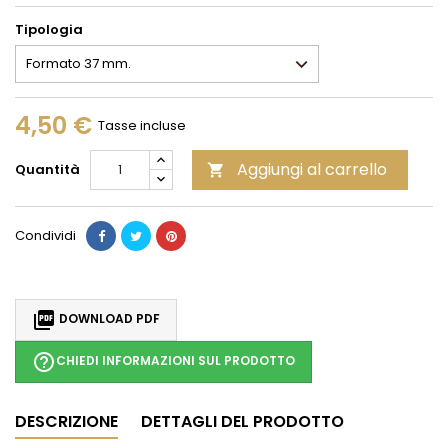
Tipologia
4,50 €
Tasse incluse
Aggiungi al carrello
Quantità

Condividi

DOWNLOAD PDF
help_outline
CHIEDI INFORMAZIONI SUL PRODOTTO
DESCRIZIONE
DETTAGLI DEL PRODOTTO