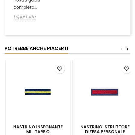
nostra guida
completa...
Leggi tutto
POTREBBE ANCHE PIACERTI
<
>
favorite_border
favorite_border
NASTRINO INSEGNANTE
NASTRINO ISTRUTTORE
MILITARE O
DIFESA PERSONALE