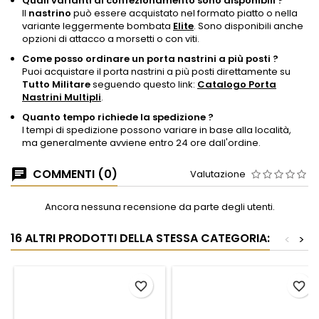
Quali varianti di confezionamento sono disponibili ?
Il
nastrino
può essere acquistato nel formato piatto o nella
variante leggermente bombata
Elite
. Sono disponibili anche
opzioni di attacco a morsetti o con viti.
Come posso ordinare un porta nastrini a più posti ?
Puoi acquistare il porta nastrini a più posti direttamente su
Tutto Militare
seguendo questo link:
Catalogo Porta
Nastrini Multipli
.
Quanto tempo richiede la spedizione ?
I tempi di spedizione possono variare in base alla località,
ma generalmente avviene entro 24 ore dall'ordine.
COMMENTI (0)
Valutazione
Ancora nessuna recensione da parte degli utenti.
16 ALTRI PRODOTTI DELLA STESSA CATEGORIA:
<
>
favorite_border
favorite_border