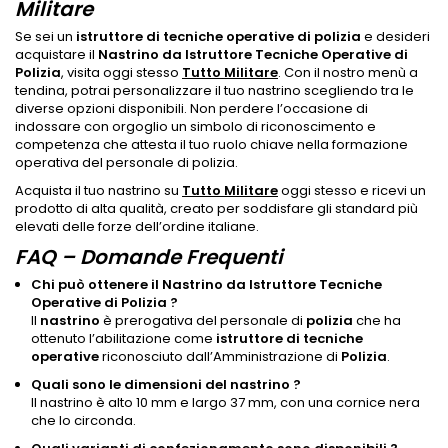
Militare
Se sei un
istruttore di tecniche operative di polizia
e desideri
acquistare il
Nastrino da Istruttore Tecniche Operative di
Polizia
, visita oggi stesso
Tutto Militare
. Con il nostro menù a
tendina, potrai personalizzare il tuo nastrino scegliendo tra le
diverse opzioni disponibili. Non perdere l’occasione di
indossare con orgoglio un simbolo di riconoscimento e
competenza che attesta il tuo ruolo chiave nella formazione
operativa del personale di polizia.
Acquista il tuo nastrino su
Tutto Militare
oggi stesso e ricevi un
prodotto di alta qualità, creato per soddisfare gli standard più
elevati delle forze dell’ordine italiane.
FAQ – Domande Frequenti
Chi può ottenere il Nastrino da Istruttore Tecniche
Operative di Polizia ?
Il
nastrino
è prerogativa del personale di
polizia
che ha
ottenuto l’abilitazione come
istruttore di tecniche
operative
riconosciuto dall’Amministrazione di
Polizia
.
Quali sono le dimensioni del nastrino ?
Il nastrino è alto 10 mm e largo 37 mm, con una cornice nera
che lo circonda.