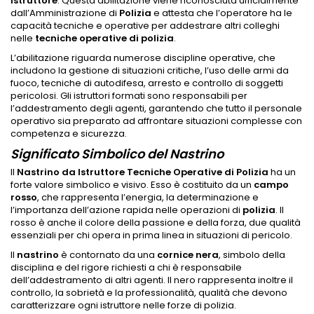
istruttore
. Questa abilitazione viene riconosciuta ufficialmente
dall’Amministrazione di
Polizia
e attesta che l’operatore ha le
capacità tecniche e operative per addestrare altri colleghi
nelle
tecniche operative di polizia
.
L’abilitazione riguarda numerose discipline operative, che
includono la gestione di situazioni critiche, l’uso delle armi da
fuoco, tecniche di autodifesa, arresto e controllo di soggetti
pericolosi. Gli istruttori formati sono responsabili per
l’addestramento degli agenti, garantendo che tutto il personale
operativo sia preparato ad affrontare situazioni complesse con
competenza e sicurezza.
Significato Simbolico del Nastrino
Il
Nastrino da Istruttore Tecniche Operative di Polizia
ha un
forte valore simbolico e visivo. Esso è costituito da un
campo
rosso
, che rappresenta l’energia, la determinazione e
l’importanza dell’azione rapida nelle operazioni di
polizia
. Il
rosso è anche il colore della passione e della forza, due qualità
essenziali per chi opera in prima linea in situazioni di pericolo.
Il
nastrino
è contornato da una
cornice nera
, simbolo della
disciplina e del rigore richiesti a chi è responsabile
dell’addestramento di altri agenti. Il nero rappresenta inoltre il
controllo, la sobrietà e la professionalità, qualità che devono
caratterizzare ogni istruttore nelle forze di polizia.