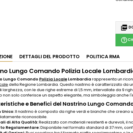

DO
help_outline
CH
ZIONE
DETTAGLI DEL PRODOTTO
POLITICA RMA
ino Lungo Comando Polizia Locale Lombardia
no Lungo Comando
Polizia Locale
Lombardia
rappresenta un ricono
ocale
della Regione Lombardia. Questo nastrino è caratterizzato da un
i larghezza, con le due righe estreme di 1,5 mm, intervallate da 9 r
o non solo conferisce un aspetto elegante, ma simboleggia anche l'
eristiche e Benefici del Nastrino Lungo Comando
 Unico:
Il nastrino è composto da righe verdi e bianche che creano un
atamente riconoscibile.
ali di Alta Qualità:
Realizzato con materiali resistenti e durevoli, il
to Regolamentare:
Disponibile nel formato standard di 37 mm, con
à di Opzioni:
Puoi scegliere tra il formato piatto regolamentare e 