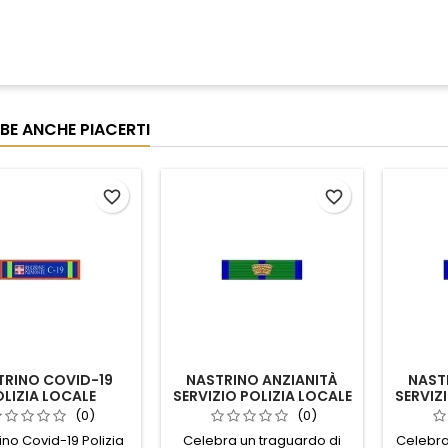
BE ANCHE PIACERTI
favorite_border
favorite_border
TRINO COVID-19
NASTRINO ANZIANITÀ
NAST
LIZIA LOCALE
SERVIZIO POLIZIA LOCALE
SERVIZ
PIEMONTE
LOMBARDIA 25 ANNI
LOMB
(0)
(0)
rino Covid-19 Polizia
Celebra un traguardo di
Celebra 