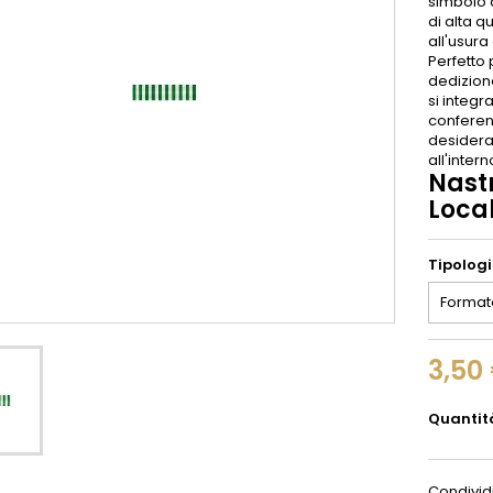
simbolo d
di alta q
all'usur
Perfetto
dedizione
si integ
conferend
desidera 
all'inter
Nast
Loca
Tipolog
3,50
Quantit
Condivid