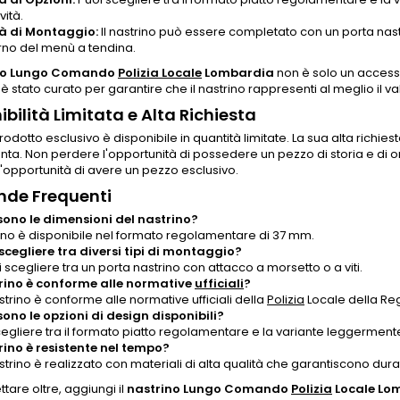
vità.
tà di Montaggio:
Il nastrino può essere completato con un porta nastr
erno del menù a tendina.
no Lungo Comando
Polizia Locale
Lombardia
non è solo un access
 è stato curato per garantire che il nastrino rappresenti al meglio il va
ibilità Limitata e Alta Richiesta
odotto esclusivo è disponibile in quantità limitate. La sua alta richiest
ta. Non perdere l'opportunità di possedere un pezzo di storia e di o
'opportunità di avere un pezzo esclusivo.
de Frequenti
sono le dimensioni del nastrino?
trino è disponibile nel formato regolamentare di 37 mm.
scegliere tra diversi tipi di montaggio?
i scegliere tra un porta nastrino con attacco a morsetto o a viti.
trino è conforme alle normative
ufficiali
?
nastrino è conforme alle normative ufficiali della
Polizia
Locale della Re
sono le opzioni di design disponibili?
cegliere tra il formato piatto regolamentare e la variante leggerment
trino è resistente nel tempo?
nastrino è realizzato con materiali di alta qualità che garantiscono du
tare oltre, aggiungi il
nastrino Lungo Comando
Polizia
Locale Lo