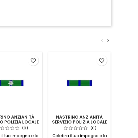
<
>
favorite_border
favorite_border
RINO ANZIANITÀ
NASTRINO ANZIANITÀ
NAS
IO POLIZIA LOCALE
SERVIZIO POLIZIA LOCALE
COM
ARDIA 16 ANNI
LOMBARDIA
LOCA
(0)
(0)
il tuo impegno e la
Celebra il tuo impegno e la
Scopr