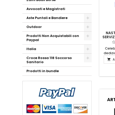
Avvocati e Magistrati
Aste Puntali e Bandiere
Outdoor
NAST
Prodotti Non Acquistabili con
SERVIZ
Paypal
LOM
Celeb
Italia
dedizio
Nastrin
Croce Rossa 118 Soccorso
A

Sanitario
Polizia
Anni.
Prodotti in bundle
elegante
simb
rico
qua
impegno
nel ser
ART
Realizz
alta 
prese