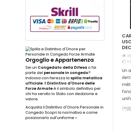
COME SI
QUAL È LA DIFFERENZA
CAR
DISTINGUONO LE
TRA LA CORDURA
USO
MEDAGLIE ORIGINALI
1000D E IL NYLON NEI
DEC
DA QUELLE
PORTA CARICATORI E
28
COMMEMORATIVE ?
ZAINI TATTICI ?
Orgoglio e Appartenenza
0
1965 visualizzazioni
978 visualizzazioni
Sei un
Congedato della Difesa
o fai
Un 
parte del
personale in congedo
?
0
È piaciuto
0
È piaciuto
dett
Indossa con fierezza la
spilla metallica
Scopri come riconoscere
Scopri perché la Cordura
ufficiale
. Il
Distintivo d'Onore delle
mili
Forze Armate
è il simbolo definitivo per
una medaglia originale
1000D è la scelta ideale
fond
chi ha servito lo Stato con dedizione e
realizzata con i punzoni
per porta caricatori e
unifo
valore.
ufficiali del Poligrafico
zaini tattici militari.
Acquista il Distintivo d'Onore Personale in
Legg
dello Stato...
Confronto tecnico...
Congedo
Scopri la normativa e come
posizionarlo sull'uniforme »
Leggi tutto
Leggi tutto