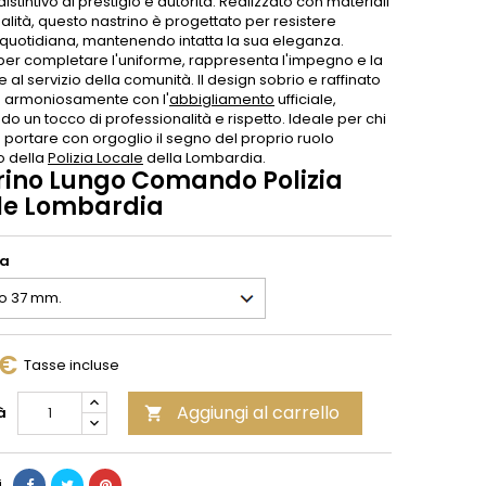
istintivo di prestigio e autorità. Realizzato con materiali
ualità, questo nastrino è progettato per resistere
a quotidiana, mantenendo intatta la sua eleganza.
 per completare l'uniforme, rappresenta l'impegno e la
 al servizio della comunità. Il design sobrio e raffinato
ra armoniosamente con l'
abbigliamento
ufficiale,
o un tocco di professionalità e rispetto. Ideale per chi
portare con orgoglio il segno del proprio ruolo
no della
Polizia Locale
della Lombardia.
rino Lungo Comando Polizia
le Lombardia
ia
 €
Tasse incluse
Aggiungi al carrello
à

i