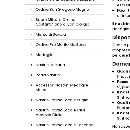
esclusi
Ordine San Gregorio Magno
Facili
all'int
Sacro Militare Ordine
Il
nastri
Costantiniano di San Giorgio
dettaglio
Merito di Savoia
Dispon
Ordine Pro Merito Melitensi
Questo pr
rappresen
Medaglie
perdere l
Doman
Nastrini Militaria
Quali 
Porta Nastrini
Il nas
Posso 
Accessori Nastrini Medaglie
Sì, puo
Militari
Il nas
Sì, il 
Nastrini Polizia Locale Puglia
Quali 
Puoi s
Nastrini Polizia Locale Friuli
Il nas
Venezia Giulia
Sì, il 
Nastrini Polizia Locale Toscana
Non aspet