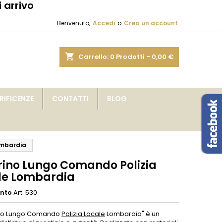
 arrivo
×
×
×
Benvenuto,
Accedi
o
Crea un account
sta
shopping_cart
Carrello:
0
Prodotti - 0,00 €
i
IFICENZE
CONTATTI
BLOG
i
ombardia
rino Lungo Comando Polizia
le Lombardia
ento
Art. 530
rino Lungo Comando
Polizia Locale
Lombardia" è un