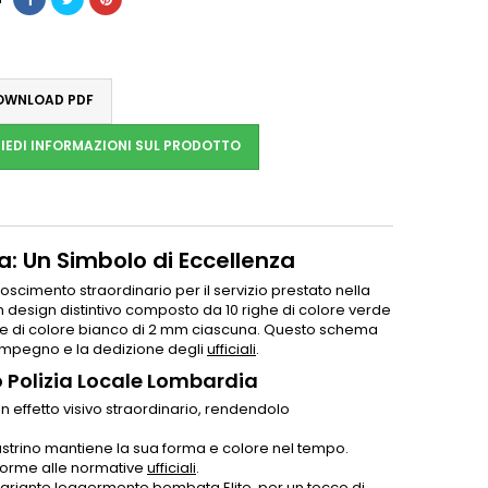
WNLOAD PDF
IEDI INFORMAZIONI SUL PRODOTTO
: Un Simbolo di Eccellenza
scimento straordinario per il servizio prestato nella
 design distintivo composto da 10 righe di colore verde
ighe di colore bianco di 2 mm ciascuna. Questo schema
impegno e la dedizione degli
ufficiali
.
 Polizia Locale Lombardia
 effetto visivo straordinario, rendendolo
 nastrino mantiene la sua forma e colore nel tempo.
forme alle normative
ufficiali
.
la variante leggermente bombata
Elite
, per un tocco di