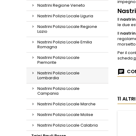
impegno 
Nastrini Regione Veneto
Nastr
Nastrini Polizia Locale Liguria
Il
nastri
le due es
Nastrini Polizia Locale Regione
Lazio
Il
nastri
regolame
Nastrini Polizia Locale Emilia
morsetto 
Romagna
Per il c
Nastrini Polizia Locale
scheda
p
Piemonte
COM
Nastrini Polizia Locale
Lombardia
Nastrini Polizia Locale
Campania
11 ALT
Nastrini Polizia Locale Marche
Nastrini Polizia Locale Molise
Nastrini Polizia Locale Calabria
Zaini Bauli Borse