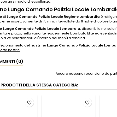
con un simbolo di eccellenza.
ino Lungo Comando Polizia Locale Lombardi
no
di
Lungo Comando
Polizia
Locale Regione Lombardia
è raffigur
treme rispettivamente di 1,5 mm. intervallate da 9 righe di colore bia
no Lungo Comando Polizia Locale Lombardia
, disponibile nel solo
ntare piatto, nella variante leggermente bombata
Elite
ed eventualm
o a viti selezionabili all'interno del menù a tendina.
onfezionamento del
nastrino Lungo Comando Polizia Locale Lomba
orta nastrini
.
MENTI (0)
Ancora nessuna recensione da parte
RI PRODOTTI DELLA STESSA CATEGORIA:
favorite_border
favorite_border