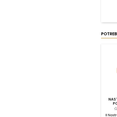
POTREB
NAS
PO
Il Nast