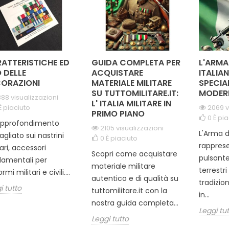
ATTERISTICHE ED
GUIDA COMPLETA PER
L'ARMA
 DELLE
ACQUISTARE
ITALIAN
ORAZIONI
MATERIALE MILITARE
SPECIA
SU TUTTOMILITARE.IT:
MODER
88 visualizzazioni
L' ITALIA MILITARE IN
È piaciuto
2069 v
PRIMO PIANO
0
È pia
approfondimento
2105 visualizzazioni
L'Arma d
agliato sui nastrini
0
È piaciuto
rapprese
tari, accessori
Scopri come acquistare
pulsante
amentali per
materiale militare
terrestr
rmi militari e civili....
autentico e di qualità su
tradizio
i tutto
tuttomilitare.it con la
in...
nostra guida completa...
Leggi tu
Leggi tutto