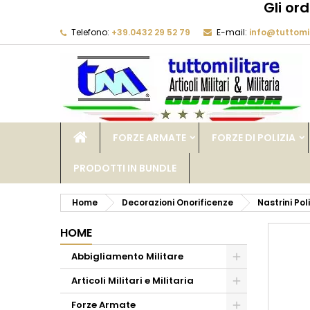
Gli or
Telefono:
+39.0432 29 52 79
E-mail:
info@tuttomil
M
C
A
add_circle_outline
De
No
dei
FORZE ARMATE
FORZE DI POLIZIA
PRODOTTI IN BUNDLE
Home
Decorazioni Onorificenze
Nastrini Po
HOME
Abbigliamento Militare
Articoli Militari e Militaria
Forze Armate