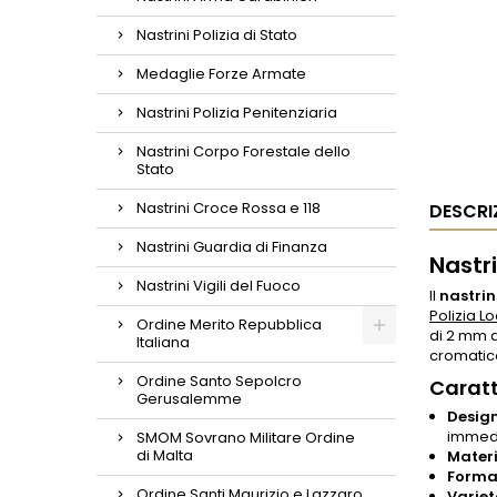
Nastrini Polizia di Stato
Medaglie Forze Armate
Nastrini Polizia Penitenziaria
Nastrini Corpo Forestale dello
Stato
Nastrini Croce Rossa e 118
DESCRI
Nastrini Guardia di Finanza
Nastr
Nastrini Vigili del Fuoco
Il
nastri
Polizia L
Ordine Merito Repubblica
di 2 mm d
Italiana
cromatic
Ordine Santo Sepolcro
Caratt
Gerusalemme
Design
immedi
SMOM Sovrano Militare Ordine
di Malta
Materi
Forma
Ordine Santi Maurizio e Lazzaro
Variet