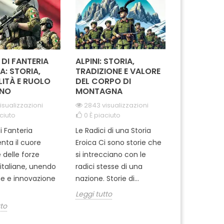
 DI FANTERIA
ALPINI: STORIA,
COME SCEG
A: STORIA,
TRADIZIONE E VALORE
MODELLO I
LITÀ E RUOLO
DEL CORPO DI
FONDINA MI
NO
MONTAGNA
CIVILE: GU
COMPLETA
isualizzazioni
2843 visualizzazioni
ciuto
0
È piaciuto
679 visuali
0
È piaciut
i Fanteria
Le Radici di una Storia
Quando si tr
nta il cuore
Eroica Ci sono storie che
equipaggia
 delle forze
si intrecciano con le
militare, sce
i italiane, unendo
radici stesse di una
fondina gius
ne e innovazione
nazione. Storie di...
uso borghes
Leggi tutto
decisione...
tto
Leggi tutto