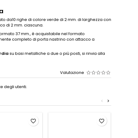
a
ato da10 righe di colore verde di 2 mm. di larghezza con
nco di 2 mm. ciascuna.
 formato 37 mm., è acquistabile nel formato
ente completo di porta nastrino con attacco a
rdia
su basi metalliche a due o più posti, si rinvia alla
Valutazione
 degli utenti.
<
>
favorite_border
favorite_border