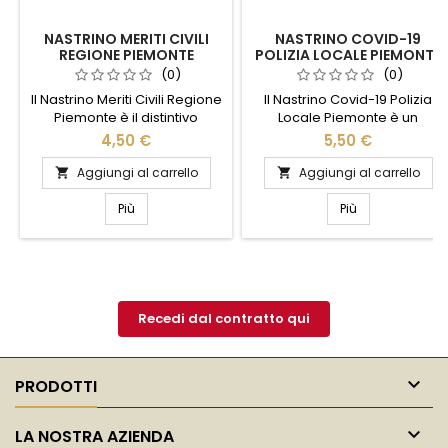
NASTRINO MERITI CIVILI
NASTRINO COVID-19
REGIONE PIEMONTE
POLIZIA LOCALE PIEMONTE
(0)
(0)
Il Nastrino Meriti Civili Regione
Il Nastrino Covid-19 Polizia
Piemonte è il distintivo
Locale Piemonte è un
onorifico che valorizza
simbolo di dedizione e
4,50 €
5,50 €
coraggio, impegno sociale e
servizio durante la
servizio reso alla collettività.
pandemia. Realizzato con
Aggiungi al carrello
Aggiungi al carrello


Contraddistinto dal fondo
materiali di alta qualità,
rosso con palo centrale
questo nastrino rappresenta
Più
Più
grigio argento e lambello blu
l'impegno e il coraggio degli
a tre gocce, è disponibile su
agenti della Polizia Locale del
Tutto Militare in varianti
Piemonte. Indossalo con
configurabili, con attacco a
orgoglio per onorare il lavoro
morsetti o a viti. Ideale per
svolto in tempi difficili e per
cerimonie...
ricordare l'importanza della...
Recedi dal contratto qui

PRODOTTI

LA NOSTRA AZIENDA