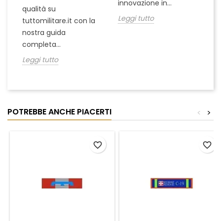
innovazione in...
Le
qualità su
Leggi tutto
tuttomilitare.it con la
nostra guida
completa...
Leggi tutto
POTREBBE ANCHE PIACERTI
<
>
favorite_border
favorite_border