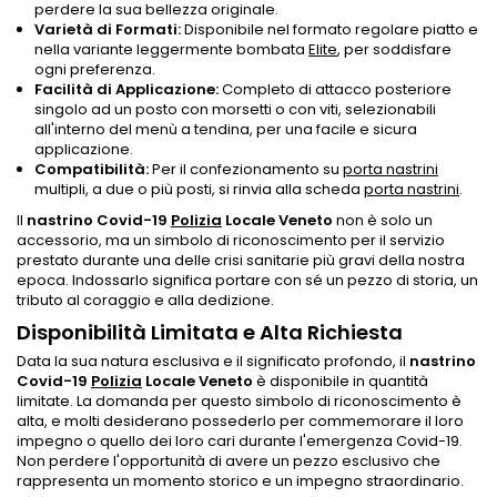
perdere la sua bellezza originale.
Varietà di Formati:
Disponibile nel formato regolare piatto e
nella variante leggermente bombata
Elite
, per soddisfare
ogni preferenza.
Facilità di Applicazione:
Completo di attacco posteriore
singolo ad un posto con morsetti o con viti, selezionabili
all'interno del menù a tendina, per una facile e sicura
applicazione.
Compatibilità:
Per il confezionamento su
porta nastrini
multipli, a due o più posti, si rinvia alla scheda
porta nastrini
.
Il
nastrino Covid-19
Polizia
Locale Veneto
non è solo un
accessorio, ma un simbolo di riconoscimento per il servizio
prestato durante una delle crisi sanitarie più gravi della nostra
epoca. Indossarlo significa portare con sé un pezzo di storia, un
tributo al coraggio e alla dedizione.
Disponibilità Limitata e Alta Richiesta
Data la sua natura esclusiva e il significato profondo, il
nastrino
Covid-19
Polizia
Locale Veneto
è disponibile in quantità
limitate. La domanda per questo simbolo di riconoscimento è
alta, e molti desiderano possederlo per commemorare il loro
impegno o quello dei loro cari durante l'emergenza Covid-19.
Non perdere l'opportunità di avere un pezzo esclusivo che
rappresenta un momento storico e un impegno straordinario.