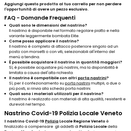
Aggiungi questo prodotto al tuo carrello per non perdere
l'opportunità di avere un pezzo esclusivo.
FAQ - Domande Frequenti
Quali sono le dimensioni del nastrino?
Il nastrino è disponibile nel formato regolare piatto e nella
variante leggermente bombata Elite.
Come posso applicare il nastrino?
Il nastrino è completo di attacco posteriore singolo ad un
posto con morsetti o con viti, selezionabili all'interno del
menù a tendina.
È possibile acquistare il nastrino in quantità maggiori?
Sì, è possibile acquistare più nastrini, ma la disponibilità è
limitata a causa dell'alta richiesta.
Il nastrino è compatibile con altri
porta nastrini
?
Sì, per il confezionamento su
porta nastrini
multipli, a due o
più posti, si rinvia alla scheda porta nastrini.
Quali sono i materiali utilizzati per il nastrino?
Il nastrino è realizzato con materiali di alta qualità, resistenti e
durevoli nel tempo.
Nastrino Covid-19 Polizia Locale Veneto
Il
nastrino Covid-19
Polizia
Locale Regione Veneto
è
finalizzato a compensare gli addetti di
Polizia Locale
della