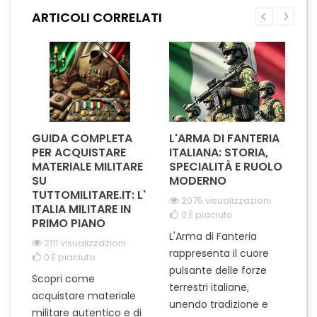
Indossarlo è un onore che
sindaco verso cittadini
ARTICOLI CORRELATI
testimonia il servizio prestato
meritevoli. Elegante e
in momenti critici,...
discreto, è perfetto da...
GUIDA COMPLETA
L'ARMA DI FANTERIA
A
PER ACQUISTARE
ITALIANA: STORIA,
T
MATERIALE MILITARE
SPECIALITÀ E RUOLO
V
SU
MODERNO
D
TUTTOMILITARE.IT: L'
2075 visualizzazioni
ITALIA MILITARE IN
0
È piaciuto
PRIMO PIANO
L'Arma di Fanteria
Le
2111 visualizzazioni
rappresenta il cuore
Er
0
È piaciuto
pulsante delle forze
ch
Scopri come
terrestri italiane,
le
acquistare materiale
unendo tradizione e
na
militare autentico e di