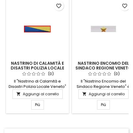
favorite_border
favorite_border
NASTRINO DI CALAMITÀ E
NASTRINO ENCOMIO DEL
DISASTRI POLIZIA LOCALE
SINDACO REGIONE VENETO
VENETO
(0)
(0)
Il "Nastrino di Calamità e
Il "Nastrino Encomio del
Disastri Polizia Locale Veneto"
Sindaco Regione Veneto" è
è un simbolo di dedizione e
un simbolo di riconoscimento
Aggiungi al carrello
Aggiungi al carrello


coraggio. Realizzato con
e apprezzamento per coloro
materiali di alta qualità,
che si sono distinti per il loro
Più
Più
questo nastrino rappresenta
impegno e dedizione nella
l'impegno e la prontezza
comunità veneta. Realizzato
degli agenti della Polizia
con materiali di alta qualità,
Locale del Veneto durante
questo nastrino rappresenta
situazioni di emergenza.
l'onore e la gratitudine del