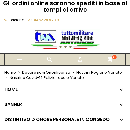
Gli ordini online saranno spediti in base ai
×
×
×
tempi di arrivo
My wishlists
Crea lista dei desideri
Accedi
Telefono:
+39.0432 29 52 79
Create new list
add_circle_outline
Devi avere effettuato l'accesso per salvare dei
Nome lista dei desideri
prodotti nella tua lista dei desideri.
Annulla
Accedi
Annulla
Crea lista dei desideri
0



shopping_cart
Home
Decorazioni Onorificenze
Nastrini Regione Veneto
Nastrino Covid-19 Polizia Locale Veneto
HOME
BANNER
DISTINTIVO D'ONORE PERSONALE IN CONGEDO