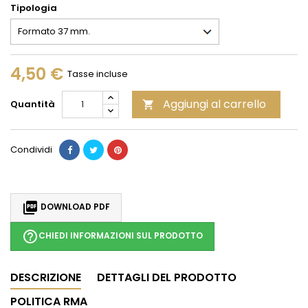
Tipologia
4,50 €
Tasse incluse
Aggiungi al carrello
Quantità

Condividi

DOWNLOAD PDF
help_outline
CHIEDI INFORMAZIONI SUL PRODOTTO
DESCRIZIONE
DETTAGLI DEL PRODOTTO
POLITICA RMA