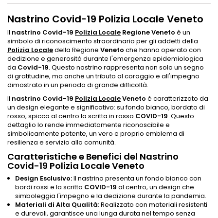
Nastrino Covid-19 Polizia Locale Veneto
Il
nastrino Covid-19
Polizia Locale
Regione Veneto
è un
simbolo di riconoscimento straordinario per gli addetti della
Polizia Locale
della Regione
Veneto
che hanno operato con
dedizione e generosità durante l'emergenza epidemiologica
da
Covid-19
. Questo nastrino rappresenta non solo un segno
di gratitudine, ma anche un tributo al coraggio e all'impegno
dimostrato in un periodo di grande difficoltà.
Il
nastrino Covid-19
Polizia Locale
Veneto
è caratterizzato da
un design elegante e significativo: su fondo bianco, bordato di
rosso, spicca al centro la scritta in rosso
COVID-19
. Questo
dettaglio lo rende immediatamente riconoscibile e
simbolicamente potente, un vero e proprio emblema di
resilienza e servizio alla comunità.
Caratteristiche e Benefici del Nastrino
Covid-19 Polizia Locale Veneto
Design Esclusivo:
Il nastrino presenta un fondo bianco con
bordi rossi e la scritta
COVID-19
al centro, un design che
simboleggia l'impegno e la dedizione durante la pandemia.
Materiali di Alta Qualità:
Realizzato con materiali resistenti
e durevoli, garantisce una lunga durata nel tempo senza