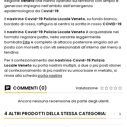
Regione
Veneto
che hanno operato sul territorio con ampio e
generoso impegno nell’ambito dell’emergenza
epidemiologica da C
ovid-19
.
Il
nastrino Covid-19 Polizia Locale Veneto
, su fondo bianco,
bordato di rosso, raffigura al centro la scritta in rosso
COVID-19
.
Il
nastrino Covid-19 Polizia Locale Veneto
è acquistabile nel
formato regolare piatto, nella variante leggermente
bombata
Elite
e completo di attacco posteriore singolo ad un
posto con morsetti o con viti selezionabili all'interno del menù a
tendina.
Per il confezionamento del
nastrino Covid-19 Polizia
Locale
Veneto
su porta nastrini multipli, a due o più posti idonei
al confezionamento di più nastrini su unica base in metallo, si
rinvia alla scheda
porta nastrini
.
COMMENTI (0)
Valutazione
Ancora nessuna recensione da parte degli utenti.
4 ALTRI PRODOTTI DELLA STESSA CATEGORIA:
<
>